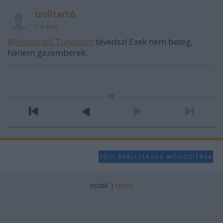
trolltartó
14 éve
@Hörömpő Töhötöm
: tévedsz! Ezek nem beteg,
hanem gazemberek.
SÜTI BEÁLLÍTÁSOK MÓDOSÍTÁSA
mobil
|
teljes