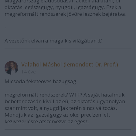
Magyarország eladósodását, át kell alakítani, pl.
oktatás, egészsgügy, nyugdíj, igazságügy. Ezek a
megreformált rendszerek jövőre lesznek bejáratva.
-
A vezetőnk elvan a maga kis világában :D
Valahol Máshol (lemondott Dr. Prof.)
14 éve
Micsoda feketeöves hazugság.
megreformált rendszerek? WTF? A saját hatalmuk
bebetonozásán kívül az eü, az oktatás ugyanolyan
szar mint volt, a nyugdíjak terén sincs változás.
Mondjuk az igazságügy az oké, precízen lett
kézivezérlésre átszervezve az egész.