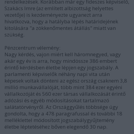
rendelkezések. Korábban már egy fideszes képviselő,
Szakács Imre (az említett albizottság helyettes
vezetője) is kezdeményezte ugyanezt arra
hivatkozva, hogy a hatályba lépés határidejének
kitolására "a zökkenőmentes átállás" miatt van
szükség.
Pénzcentrum vélemény:
Nagy kérdés, vajon miért kell háromnegyed, vagy
akár egy év is arra, hogy mindössze 386 embert
érintő kérdésben életbe lépjen egy jogszabály. A
parlamenti képviselők néhány napi vita után
képesek voltak dönteni az egész ország csaknem 3,8
millió munkavállalóját, több mint 384 ezer egyéni
vállalkozóját és 560 ezer társas vállalkozását érintő
adózási és egyéb módosításokat tartalmazó
salátatörvényről. Az Országgyűlés többsége úgy
gondolta, hogy a 478 paragrafussal és további 18
melléklettel módosított jogszabálygyűjtemény
életbe léptetéséhez bőven elegendő 30 nap.