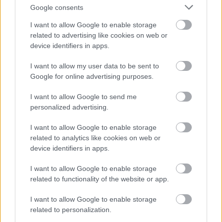
@Tigeri
: Miért, idebent nézi valaki a mi
Google consents
érdekeinket? 8-o Szerintem bele lehet menni a
I want to allow Google to enable storage
dologba, de csak egy feltétellel: ha bevezetik nálunk
related to advertising like cookies on web or
is az eurót. Ha közös gazdaságpolitika, hát legyen
device identifiers in apps.
közös gazdaságpolitika!
I want to allow my user data to be sent to
Google for online advertising purposes.
Lobster1978
I want to allow Google to send me
14 éve
personalized advertising.
@Hörömpő Töhötöm
: Nézik hát! Hazánk szorgos
képmut... izé képviselői törődnek az állampolgárok
I want to allow Google to enable storage
sorsával. (mert hát a parlamenti képviselő is
related to analytics like cookies on web or
device identifiers in apps.
állampolgár)
penzcentrum.hu/karrier/ennyit_keresne_jovore_lazar
I want to allow Google to enable storage
_janos.1030797.html
related to functionality of the website or app.
I want to allow Google to enable storage
related to personalization.
14 éve