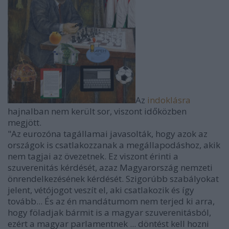
Az
indoklásra
hajnalban nem került sor, viszont időközben
megjött.
"Az eurozóna tagállamai javasolták, hogy azok az
országok is csatlakozzanak a megállapodáshoz, akik
nem tagjai az övezetnek. Ez viszont érinti a
szuverenitás kérdését, azaz Magyarország nemzeti
önrendelkezésének kérdését. Szigorúbb szabályokat
jelent, vétójogot veszít el, aki csatlakozik és így
tovább... És az én mandátumom nem terjed ki arra,
hogy föladjak bármit is a magyar szuverenitásból,
ezért a magyar parlamentnek ... döntést kell hozni