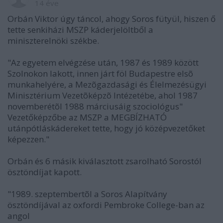
14 éve
Orbán Viktor úgy táncol, ahogy Soros fütyül, hiszen ő
tette senkiházi MSZP káderjelöltből a
miniszterelnöki székbe.
"Az egyetem elvégzése után, 1987 és 1989 között
Szolnokon lakott, innen járt föl Budapestre elsõ
munkahelyére, a Mezõgazdasági és Élelmezésügyi
Minisztérium Vezetõképzõ Intézetébe, ahol 1987
novemberétõl 1988 márciusáig szociológus"
Vezetőképzőbe az MSZP a MEGBÍZHATÓ
utánpótláskádereket tette, hogy jó középvezetőket
képezzen."
Orbán és 6 másik kiválasztott zsarolható Sorostól
ösztöndíjat kapott.
"1989. szeptembertõl a Soros Alapítvány
ösztöndíjával az oxfordi Pembroke College-ban az
angol