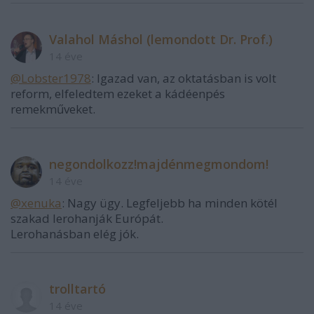
Valahol Máshol (lemondott Dr. Prof.)
14 éve
@Lobster1978
: Igazad van, az oktatásban is volt
reform, elfeledtem ezeket a kádéenpés
remekműveket.
negondolkozz!majdénmegmondom!
14 éve
@xenuka
: Nagy ügy. Legfeljebb ha minden kötél
szakad lerohanják Európát.
Lerohanásban elég jók.
trolltartó
14 éve