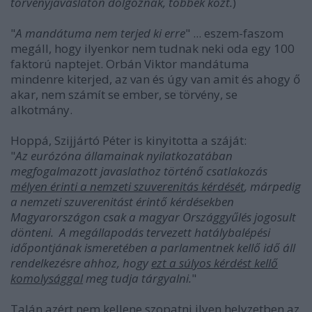
törvényjavaslaton dolgoznak, többek közt.
)
"
A mandátuma nem terjed ki erre
" ... eszem-faszom
megáll, hogy ilyenkor nem tudnak neki oda egy 100
faktorú naptejet. Orbán Viktor mandátuma
mindenre kiterjed, az van és úgy van amit és ahogy ő
akar, nem számít se ember, se törvény, se
alkotmány.
Hoppá, Szijjártó Péter is kinyitotta a száját:
"
Az eurózóna államainak nyilatkozatában
megfogalmazott javaslathoz történő csatlakozás
mélyen érinti a nemzeti szuverenitás kérdését
, márpedig
a nemzeti szuverenitást érintő kérdésekben
Magyarországon csak a magyar Országgyűlés jogosult
dönteni. A megállapodás tervezett hatálybalépési
időpontjának ismeretében a parlamentnek kellő idő áll
rendelkezésre ahhoz, hogy
ezt a súlyos kérdést kellő
komolysággal
meg tudja tárgyalni.
"
Talán azért nem kellene szopatni ilyen helyzetben az