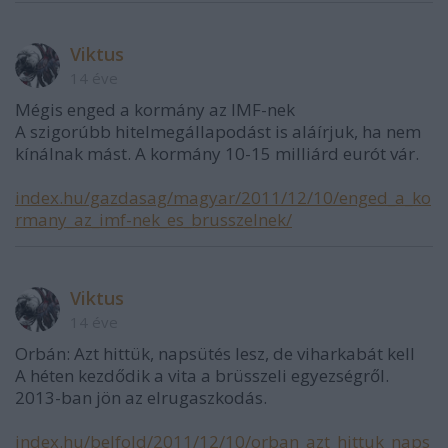
Viktus
14 éve
Mégis enged a kormány az IMF-nek
A szigorúbb hitelmegállapodást is aláírjuk, ha nem
kínálnak mást. A kormány 10-15 milliárd eurót vár.
index.hu/gazdasag/magyar/2011/12/10/enged_a_ko
rmany_az_imf-nek_es_brusszelnek/
Viktus
14 éve
Orbán: Azt hittük, napsütés lesz, de viharkabát kell
A héten kezdődik a vita a brüsszeli egyezségről.
2013-ban jön az elrugaszkodás.
index.hu/belfold/2011/12/10/orban_azt_hittuk_naps