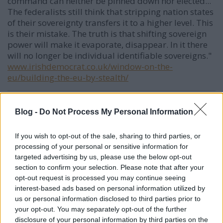
command can neither be pinned down nor elected...
The federalists still think that stripping nation states
of their sovereignty transfers it to a higher level. This
is their mistake. The truth is that shifting sovereign
power will make it evaporate, disappear. In it there
will no longer be individual identifiable sovereigns."
www.irishdemocrat.co.uk/window-on-the-
eu/building-the-eu-by-stealth/
Blog -
Do Not Process My Personal Information
Magna cum laudeTigeri másztesz digrii
14 éve
If you wish to opt-out of the sale, sharing to third parties, or
@Squid
: Azért talán a gyógyfürdőre lenne
processing of your personal or sensitive information for
kereselet.Rendesen kéne hirdetni
targeted advertising by us, please use the below opt-out
nyugaton.Interneten utazási irodákban.Az meg,hogy
section to confirm your selection. Please note that after your
az államnak nincs pénze hülyeség.Mindenféle
opt-out request is processed you may continue seeing
baromságra vannak milliárdok.Mondjuk nálunk
interest-based ads based on personal information utilized by
minden 3x drágább ez igaz.a jogbiztonság dologban
us or personal information disclosed to third parties prior to
egyetértek veled.
your opt-out. You may separately opt-out of the further
disclosure of your personal information by third parties on the