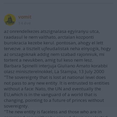
vomit
14 éve
az onrendelkezes atszignalasa egyiranyu utca,
raadasul le nem valthato, arctalan kozponti
burokracia kezebe kerul. pontosan, ahogy el lett
tervezve. a tisztelt ujfeudalistak neha elnyogik, hogy
az orszagoknak addig nem szabad rajonniuk, mi
tortent a nevukben, amig tul keso nem lesz.
Barbara Spinelli interjuja Giuliano Amato korabbi
olasz miniszterelnokkel, La Stampa, 13 July 2000
"The sovereignty that is lost at national level does
not pass to any new entity. It is entrusted to entities
without a face: Nato, the UN and eventually the
EU,which is in the vanguard of a world that is
changing, pointing to a future of princes without
sovereignty.
"The new entity is faceless and those who are in