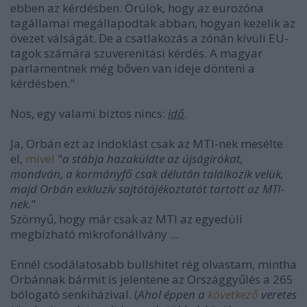
ebben az kérdésben. Örülök, hogy az eurozóna
tagállamai megállapodtak abban, hogyan kezelik az
övezet válságát. De a csatlakozás a zónán kívüli EU-
tagok számára szuverenitási kérdés. A magyar
parlamentnek még bőven van ideje dönteni a
kérdésben."
Nos, egy valami biztos nincs:
idő
.
Ja, Orbán ezt az indoklást csak az MTI-nek mesélte
el,
mivel
"
a stábja hazaküldte az újságírókat,
mondván, a kormányfő csak délután találkozik velük,
majd Orbán exkluzív sajtótájékoztatót tartott az MTI-
nek.
"
Szörnyű, hogy már csak az MTI az egyedüli
megbízható mikrofonállvány ...
Ennél csodálatosabb bullshitet rég olvastam, mintha
Orbánnak bármit is jelentene az Országgyűlés a 265
bólogató senkiházival. (
Ahol éppen a
következő
veretes