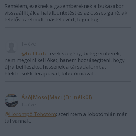
Remélem, ezeknek a gazembereknek a bukásakor
visszaállítják a halálbüntetést és az összes gané, aki
felelős az elmúlt másfél évért, lógni fog...
14 éve
@trolltartó
: ezek szegény, beteg emberek,
nem megölni kell őket, hanem hozzásegíteni, hogy
újra beilleszkedhessenek a társadalomba.
Elektrosokk-terápiával, lobotómiával...
Ásó[Mosó]Maci (Dr. nélkül)
14 éve
@Hörömpő Töhötöm
: szerintem a lobotómián már
túl vannak.