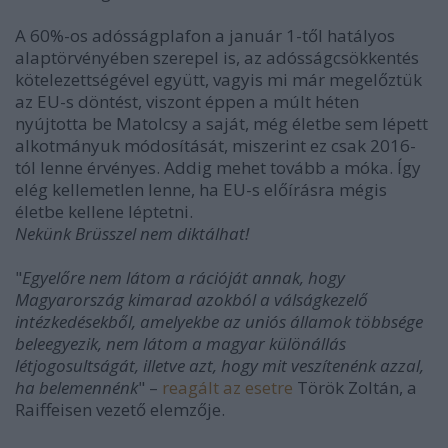
A 60%-os adósságplafon a január 1-től hatályos
alaptörvényében szerepel is, az adósságcsökkentés
kötelezettségével együtt, vagyis mi már megelőztük
az EU-s döntést, viszont éppen a múlt héten
nyújtotta be Matolcsy a saját, még életbe sem lépett
alkotmányuk módosítását, miszerint ez csak 2016-
tól lenne érvényes. Addig mehet tovább a móka. Így
elég kellemetlen lenne, ha EU-s előírásra mégis
életbe kellene léptetni.
Nekünk Brüsszel nem diktálhat!
"
Egyelőre nem látom a rációját annak, hogy
Magyarország kimarad azokból a válságkezelő
intézkedésekből, amelyekbe az uniós államok többsége
beleegyezik, nem látom a magyar különállás
létjogosultságát, illetve azt, hogy mit veszítenénk azzal,
ha belemennénk
" –
reagált az esetre
Török Zoltán, a
Raiffeisen vezető elemzője.