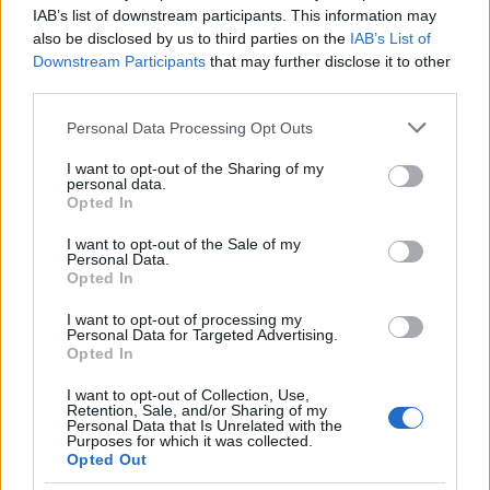
IAB’s list of downstream participants. This information may
also be disclosed by us to third parties on the
IAB’s List of
Magna cum laudeTigeri másztesz digrii
Downstream Participants
that may further disclose it to other
14 éve
third parties.
Ez az új alaptörvény is kurvajó.2014-ig még vagy
Please note that this website/app uses one or more Google
Personal Data Processing Opt Outs
ezerszer módosítják.Mari néni bőrkötées példánya
services and may gather and store information including but
elavult lesz.
not limited to your visit or usage behaviour. You may click to
I want to opt-out of the Sharing of my
personal data.
grant or deny consent to Google and its third-party tags to
Opted In
use your data for below specified purposes in below Google
consent section.
I want to opt-out of the Sale of my
Magna cum laudeTigeri másztesz digrii
Personal Data.
14 éve
Opted In
Azért nem örülök annak hogy sok dolot kintről
I want to opt-out of processing my
mondanak meg de lehet jobban járnánk.
Personal Data for Targeted Advertising.
Opted In
Meg kérdés,hogy odakint mennyire nézik a mi
érdekeinket.
I want to opt-out of Collection, Use,
Retention, Sale, and/or Sharing of my
Personal Data that Is Unrelated with the
Purposes for which it was collected.
Opted Out
14 éve