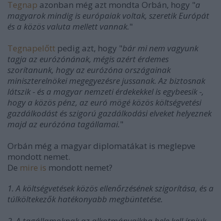
Tegnap
azonban még azt mondta Orbán, hogy "
a
magyarok mindig is európaiak voltak, szeretik Európát
és a közös valuta mellett vannak.
"
Tegnapelőtt
pedig azt, hogy "
bár mi nem vagyunk
tagja az eurózónának, mégis azért érdemes
szorítanunk, hogy az eurózóna országainak
miniszterelnökei megegyezésre jussanak. Az biztosnak
látszik - és a magyar nemzeti érdekekkel is egybeesik -,
hogy a közös pénz, az euró mögé közös költségvetési
gazdálkodást és szigorú gazdálkodási elveket helyeznek
majd az eurózóna tagállamai.
"
Orbán még a magyar diplomatákat is meglepve
mondott nemet.
De
mire is
mondott nemet?
1. A költségvetések közös ellenőrzésének szigorítása, és a
túlköltekezők hatékonyabb megbüntetése.
2. A tagállamoknak az alkotmányaikba bele kell írniuk