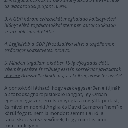
az eladósodási plafont (60%).
3
.
A GDP három százalékát meghaladó költségvetési
hiányt elérő tagállamokkal szemben automatikusan
szankciók lépnek életbe.
4. Legfeljebb a GDP fél százaléka lehet a tagállamok
elsődleges költségvetési hiánya.
5. Minden tagállam október 15-ig elfogadás előtt,
véleményezésre és szükség esetén
korrekciós javaslatok
tételére
Brüsszelbe küldi majd a költségvetése tervezetét.
A pontokból látható, hogy ezek egyszerűen elfújnák
a szabadságharc pislákoló lángját, így Orbán
egészen egyszerűen elsunnyogta a megállapodást,
és mivel mindenki Anglia és David Cameron "nem"-e
körül fogott, nem is mondott semmit arról a
tanácskozás résztvevőinek, hogy miért is nem
mondunk igent.