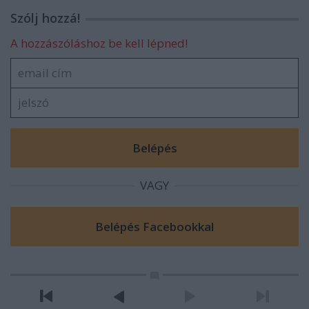
Szólj hozzá!
A hozzászóláshoz be kell lépned!
VAGY