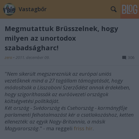
Vastagbőr
Megmutattuk Brüsszelnek, hogy
milyen az unortodox
szabadságharc!
zero
•
2011. december 09.
306
"
Nem sikerült megszerezniük az európai uniós
vezetőknek mind a 27 tagállam támogatását, hogy
módosítsák a Lisszaboni Szerződést annak érdekében,
hogy szigoríthassák az euróövezeti országok
költségvetési politikáját.
Két ország - Svédország és Csehország - kormányfője
parlamenti felhatalmazást kér a csatlakozáshoz, ketten
ellenezték: az egyik Nagy-Britannia, a másik
Magyarország
." - ma reggeli
friss hír
.