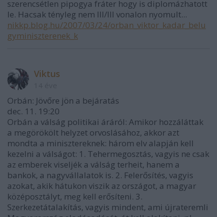
szerencsétlen pipogya fráter hogy is diplomázhatott
le. Hacsak tényleg nem III/III vonalon nyomult...
nikkp.blog.hu/2007/03/24/orban_viktor_kadar_belu
gyminiszterenek_k
Viktus
14 éve
Orbán: Jövőre jön a bejáratás
dec. 11. 19:20
Orbán a válság politikai áráról: Amikor hozzáláttak
a megörökölt helyzet orvoslásához, akkor azt
mondta a minisztereknek: három elv alapján kell
kezelni a válságot: 1. Tehermegosztás, vagyis ne csak
az emberek viseljék a válság terheit, hanem a
bankok, a nagyvállalatok is. 2. Felerősítés, vagyis
azokat, akik hátukon viszik az országot, a magyar
középosztályt, meg kell erősíteni. 3.
Szerkezetátalakítás, vagyis mindent, ami újrateremli