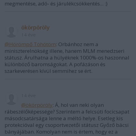
megmentése, adó- és járulékcsökkentés... :)
ökörpöröly
14 éve
@Hörömpő Töhötöm
: Orbánhoz nem a
miniszterelnökség illene, hanem MLM menedzseri
státusz. Árulhatna a hülyéknek 1000%-os haszonnal
különböző baromságokat. A pofázáson és
szarkeverésen kívül semmihez se ért.
14 éve
@ökörpöröly
: Á, hol van neki olyan
rábeszélőképessége? Szerintem a felcsúti focicsapat
másodcsatársága lenne a méltó helye. Esetleg kis
protekcióval egy csoportvezetői státusz Győző bácsi
bányájában. Komolyan nem is értem, hogy ez a