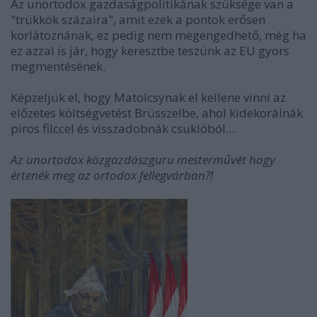
Az unortodox gazdaságpolitikának szüksége van a
"trükkök százaira", amit ezek a pontok erősen
korlátoznának, ez pedig nem megengedhető, még ha
ez azzal is jár, hogy keresztbe teszünk az EU gyors
megmentésének.
Képzeljük el, hogy Matolcsynak el kellene vinni az
előzetes költségvetést Brüsszelbe, ahol kidekorálnák
piros filccel és visszadobnák csuklóból....
Az unortodox közgazdászguru mesterművét hogy
értenék meg az ortodox fellegvárban?!