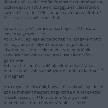
liberális politikai filozófia történetét tanulmányozta;
ösztöndíját az 1990. évi országgyûlési választások
közeledése miatt 1990. januárban félbeszakította." -
részlet a vezér önéletrajzából
Soros és az USA elemi érdeke, hogy az EU instabil
legyen vagy szétessen.
Az USA a világ legeladósodottabb országaként attól
fél, hogy az usd helyett euróban fogják olajat
elszámolni a közel keleten. Ha ez megtörténik
senkinek nem kell az usd, azaz usa államcsőd -
game over.
Ezt a usd-ről euróra való olajelszámolás átállást
már szerették volna néhányan: pl utoljára Kadhafi. Ő
is meghalt.
Arra ugye emlékszünk, hogy a délszláv válság idején
az usa mindent megtett, hogy szítsa a tüzet és ezzel
is késleltesse az EU létrejöttét? Addig az usD
mindenhol a domináns elszámolóeszköz volt.