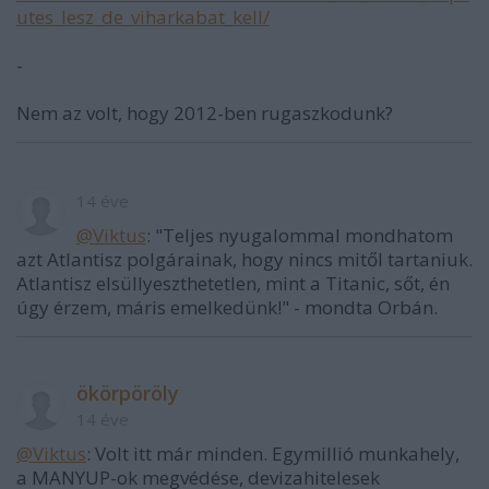
utes_lesz_de_viharkabat_kell/
-
Nem az volt, hogy 2012-ben rugaszkodunk?
14 éve
@Viktus
: "Teljes nyugalommal mondhatom
azt Atlantisz polgárainak, hogy nincs mitől tartaniuk.
Atlantisz elsüllyeszthetetlen, mint a Titanic, sőt, én
úgy érzem, máris emelkedünk!" - mondta Orbán.
ökörpöröly
14 éve
@Viktus
: Volt itt már minden. Egymillió munkahely,
a MANYUP-ok megvédése, devizahitelesek