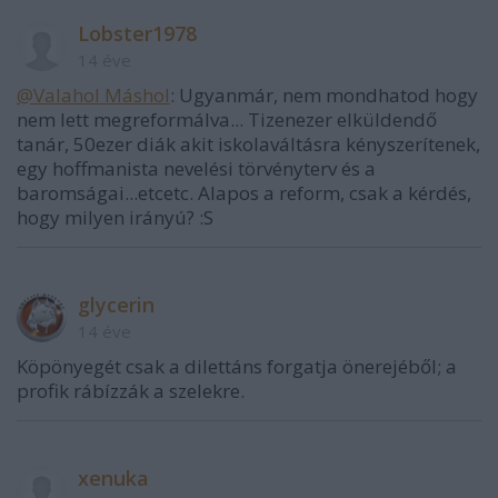
Lobster1978
14 éve
@Valahol Máshol
: Ugyanmár, nem mondhatod hogy
nem lett megreformálva... Tizenezer elküldendő
tanár, 50ezer diák akit iskolaváltásra kényszerítenek,
egy hoffmanista nevelési törvényterv és a
baromságai...etcetc. Alapos a reform, csak a kérdés,
hogy milyen irányú? :S
glycerin
14 éve
Köpönyegét csak a dilettáns forgatja önerejéből; a
profik rábízzák a szelekre.
xenuka