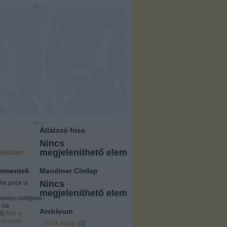
Átlátszó friss
Nincs
megjeleníthető elem
ail.com
ommentek
Mandiner Címlap
Nincs
the price is
megjeleníthető elem
overs.com/junk-
-ca
Archívum
6
)
Már a
i biznisz
2014 május
(
1
)