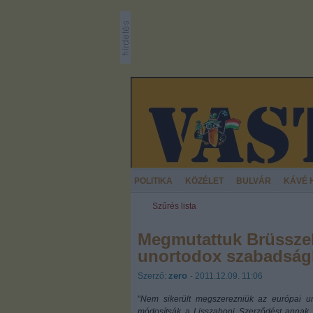
POLITIKA
KÖZÉLET
BULVÁR
KÁVÉ 
Szűrés lista
Megmutattuk Brüsszel
unortodox szabadság
zero
Szerző:
- 2011.12.09. 11:06
"
Nem sikerült megszerezniük az európai u
módosítsák a Lisszaboni Szerződést annak 