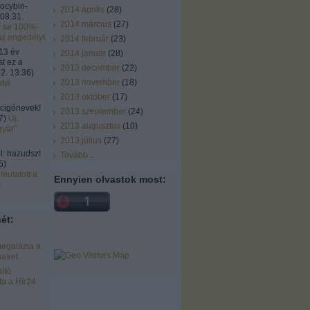
locybin-
2014 április
(
28
)
08.31.
2014 március
(
27
)
ó se 100%-
az engedélyt
2014 február
(
23
)
13 év
2014 január
(
28
)
st ez a
2013 december
(
22
)
2. 13:36
)
2013 november
(
18
)
tyi
2013 október
(
17
)
cigónevek!
2013 szeptember
(
24
)
7
)
Új,
2013 augusztus
(
10
)
gyar"
2013 július
(
27
)
 hazudsz!
Tovább
...
5
)
mutatott a
Ennyien olvastok most:
k
ét:
r
egalázta a
keket
ító
a a Hír24