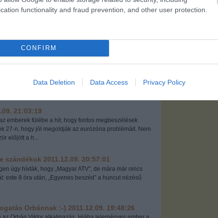
cation functionality and fraud prevention, and other user protection.
50107
CONFIRM
t vagy válogatott?
2011.12.11. 14:57:25
el, de minden napnak egy új híre szorította átdolgozásra,
kkant fel. Szóval hétfőn, az EU-csúcs előtt Wolfgang
Data Deletion
Data Access
Privacy Policy
élés...
.09. 21:03:19
 az emberek fülébe a hír, hogy fontos megbeszélések
tek 27-n, hogy jól megoldják az eurózóna problémáit. Nem
 előjött a h...
be szándékok
2011.12.09. 20:57:01
en úgy hívták, hogy „Magyar ATV", de mára már nincs
át: este 8 óra után, „Egyenes beszéd” a huncut nézésű
ogatás Orbánnak :-)
2011.12.09. 19:48:26
n az Orbán Viktor alkalmazás. Hiába leleményes ember a