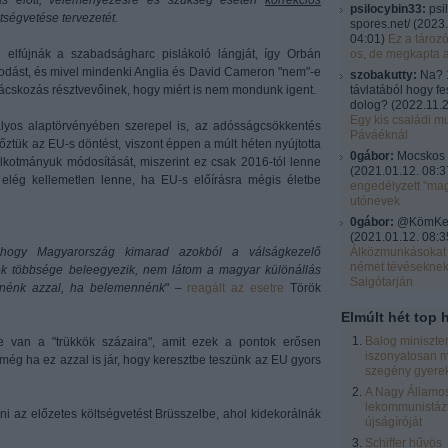
dás előtt, véleményezésre és szükség esetén
korrekciós
psilocybin33:
psi
tségvetése tervezetét.
spores.net/
(
2023.
04:01
)
Ez a tároz
 elfújnák a szabadságharc pislákoló lángját, így Orbán
os, de megkapta 
dást, és mivel mindenki Anglia és David Cameron "nem"-e
szobakutty:
Na? 
anácskozás résztvevőinek, hogy miért is nem mondunk igent.
távlatából hogy fe
dolog?
(
2022.11.2
Egy kis családi mu
lyos alaptörvényében szerepel is, az adósságcsökkentés
Páváéknál
őztük az EU-s döntést, viszont éppen a múlt héten nyújtotta
0gábor:
Mocskos 
alkotmányuk módosítását, miszerint ez csak 2016-tól lenne
(
2021.01.12. 08:3
elég kellemetlen lenne, ha EU-s előírásra mégis életbe
engedélyzett "ma
utónevek
0gábor:
@KömKel:
(
2021.01.12. 08:3
 hogy Magyarország kimarad azokból a válságkezelő
Álközmunkásokat 
német tévésekne
ok többsége beleegyezik, nem látom a magyar különállás
Salgótarján
ítenénk azzal, ha belemennénk
" –
reagált az esetre
Török
Elmúlt hét top h
Balog miniszte
e van a "trükkök százaira", amit ezek a pontok erősen
iszonyatosan m
ég ha ez azzal is jár, hogy keresztbe teszünk az EU gyors
szegény gyere
A Nagy Államos
lekommunistázt
ni az előzetes költségvetést Brüsszelbe, ahol kidekorálnák
újságíróját
Schiffer hűvös