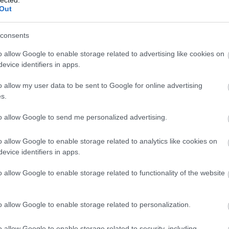
Out
consents
o allow Google to enable storage related to advertising like cookies on
evice identifiers in apps.
o allow my user data to be sent to Google for online advertising
s.
to allow Google to send me personalized advertising.
Jobbik és az
Szellemi
t
Európai Unió
kútmérgezés
o allow Google to enable storage related to analytics like cookies on
evice identifiers in apps.
o allow Google to enable storage related to functionality of the website
A Vona-Orbán
o allow Google to enable storage related to personalization.
miniszterelnök-
jelölti vita
o allow Google to enable storage related to security, including