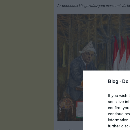
Az unortodox közgazdászguru mesterművét ho
Blog -
Do 
If you wish 
sensitive in
confirm you
continue se
information 
further disc