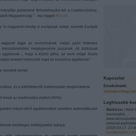
mányfője parlamenti felhatalmazást kér a csatlakozáshoz,
a másik Magyarország
." - ma reggeli
friss hír
.
y "
a magyarok mindig is európaiak voltak, szeretik Európát
vagyunk tagja az eurózónának, mégis azért érdemes
 miniszterelnökei megegyezésre jussanak. Az biztosnak
is egybeesik -, hogy a közös pénz, az euró mögé közös
kodási elveket helyeznek majd az eurózóna tagállamai.
"
e mondott nemet.
Kapcsolat
Emailcímünk:
gorítása, és a túlköltekezők hatékonyabb megbüntetése.
vastagborblog@gm
l írniuk az eladósodási plafont (60%).
Legfrissebb k
vetési hiányt elérő tagállamokkal szemben automatikusan
Genricxs:
I think 
reasonable... -
www.alonzojunkm
removal-palmdale
államok elsődleges költségvetési hiánya.
(
2025.03.17. 23:4
vasútfelújítás a tut