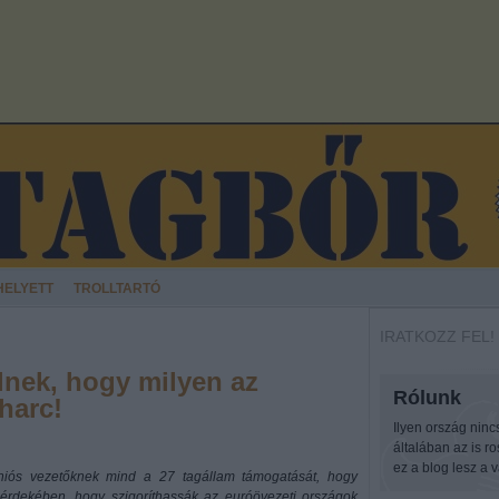
HELYETT
TROLLTARTÓ
IRATKOZZ FEL!
nek, hogy milyen az
Rólunk
harc!
Ilyen ország ninc
általában az is r
ez a blog lesz a v
niós vezetőknek mind a 27 tagállam támogatását, hogy
érdekében, hogy szigoríthassák az euróövezeti országok