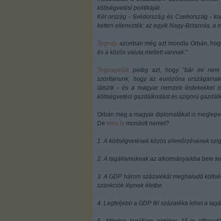
költségvetési politikáját.
Két ország - Svédország és Csehország - kor
ketten ellenezték: az egyik Nagy-Britannia, 
Tegnap
azonban még azt mondta Orbán, hog
és a közös valuta mellett vannak.
"
Tegnapelőtt
pedig azt, hogy "
bár mi nem 
szorítanunk, hogy az eurózóna országainak
látszik - és a magyar nemzeti érdekekkel 
költségvetési gazdálkodást és szigorú gazdál
Orbán még a magyar diplomatákat is meglepv
De
mire is
mondott nemet?
1. A költségvetések közös ellenőrzésének szi
2. A tagállamoknak az alkotmányaikba bele kel
3
.
A GDP három százalékát meghaladó költség
szankciók lépnek életbe.
4. Legfeljebb a GDP fél százaléka lehet a tag