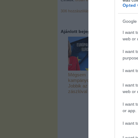
Címkék:
orbán
eu
válság
Opted 
306
hozzászólás
Google 
Ajánlott bejegyzések:
I want t
web or d
I want t
purpose
I want 
Mégsem
Brüsszel
kampányol a
csapdába akar
I want t
Jobbik az EU-s
csalni, de mi
zászlóval
túljártunk az
web or d
eszükön!
I want t
or app.
I want t
I want t