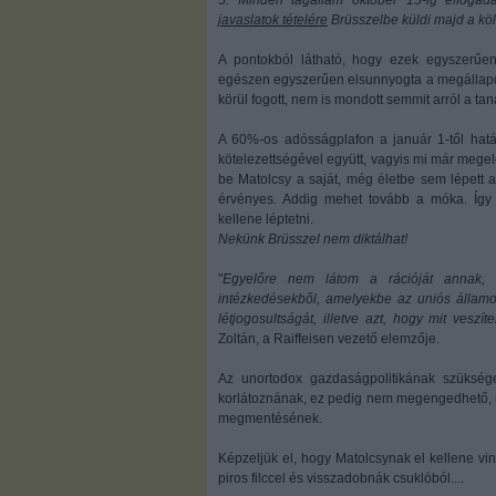
5. Minden tagállam október 15-ig elfoga
javaslatok tételére
Brüsszelbe küldi majd a köl
A pontokból látható, hogy ezek egyszerűen
egészen egyszerűen elsunnyogta a megállapo
körül fogott, nem is mondott semmit arról a t
A 60%-os adósságplafon a január 1-től hatá
kötelezettségével együtt, vagyis mi már megel
be Matolcsy a saját, még életbe sem lépett 
érvényes. Addig mehet tovább a móka. Így 
kellene léptetni.
Nekünk Brüsszel nem diktálhat!
"
Egyelőre nem látom a rációját annak,
intézkedésekből, amelyekbe az uniós állam
létjogosultságát, illetve azt, hogy mit vesz
Zoltán, a Raiffeisen vezető elemzője.
Az unortodox gazdaságpolitikának szükség
korlátoznának, ez pedig nem megengedhető, m
megmentésének.
Képzeljük el, hogy Matolcsynak el kellene vin
piros filccel és visszadobnák csuklóból....