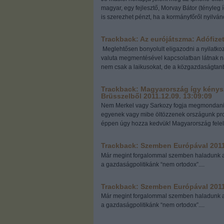
magyar, egy fejlesztő, Morvay Bátor (tényleg í
is szerezhet pénzt, ha a kormányfőről nyilván
Trackback: Az eurójátszma: Adófize
Meglehtősen bonyolult eligazodni a nyilatko
valuta megmentésével kapcsolatban látnak na
nem csak a laikusokat, de a közgazdaságtanb
Trackback: Magyarország így kénysze
Brüsszelből
2011.12.09. 13:09:09
Nem Merkel vagy Sarkozy fogja megmondani, h
egyenek vagy mibe öltözzenek országunk pro
éppen úgy hozza kedvük! Magyarország felelős
Trackback: Szemben Európával
2011
Már megint forgalommal szemben haladunk az 
a gazdaságpolitikánk “nem ortodox”....
Trackback: Szemben Európával
2011
Már megint forgalommal szemben haladunk az 
a gazdaságpolitikánk “nem ortodox”....