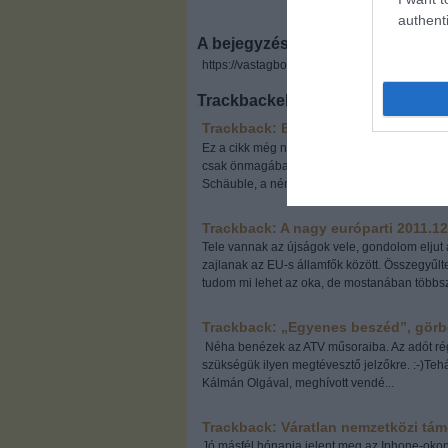
authenti
A bejegyzés trackback címe:
https://vastagbor.blog.hu/api/trackback/id/34
Trackbackek, pingbackek:
Trackback: Európai Unió: klubcsapa
Ez a cikk még napokkal ezelőtt került volna f
csak önmagában Orbán Viktorból háromféle bu
Schäuble, a német pénzügyminiszter megbesz
Trackback: A nagy európarti
2011.12
Tele vannak az újságok vele, gondolom eljut
zajlanak az EU-s államfők között. Összegyűl
tudom mi lehet az oka, de mostanában többször
Trackback: „Egyenes beszéd”, gör
Néha benézek az ATV műsoraiba. Az adót rég
szükségük ilyen megtévesztő jelzőkre. :-)Teh
Kálmán Olgával, meghívott vendé...
Trackback: Váratlan nemzetközi tám
Jó másfél hónapja jelent meg az Iphone-oko