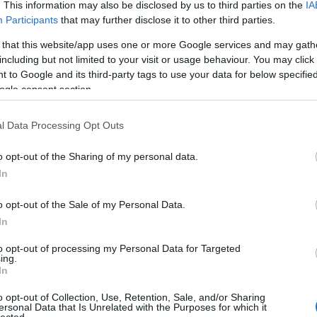
gbízható mikrofonállvány ...
. This information may also be disclosed by us to third parties on the
IA
Participants
that may further disclose it to other third parties.
 mintha Orbánnak bármit is jelentene az Országgyűlés a 265
ző
veretes törvényjavaslaton dolgoznak, többek közt.
)
 that this website/app uses one or more Google services and may gath
including but not limited to your visit or usage behaviour. You may click 
faszom megáll, hogy ilyenkor nem tudnak neki oda egy 100
 to Google and its third-party tags to use your data for below specifi
ndenre kiterjed, az van és úgy van amit és ahogy ő akar,
ogle consent section.
.
l Data Processing Opt Outs
ogalmazott javaslathoz történő csatlakozás
mélyen érinti a
nemzeti szuverenitást érintő kérdésekben Magyarországon
i. A megállapodás tervezett hatálybalépési időpontjának
o opt-out of the Sharing of my personal data.
l rendelkezésre ahhoz, hogy
ezt a súlyos kérdést kellő
In
o opt-out of the Sale of my Personal Data.
etben az Európai Uniót, mert nem hinném, hogy ők fogják a
In
to opt-out of processing my Personal Data for Targeted
ing.
In
Tetszik
0
o opt-out of Collection, Use, Retention, Sale, and/or Sharing
ersonal Data that Is Unrelated with the Purposes for which it
lected.