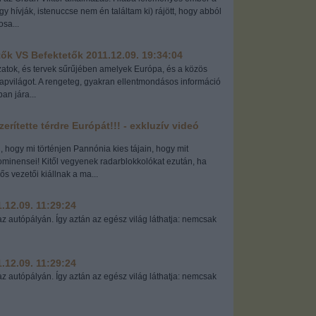
gy hívják, istenuccse nem én találtam ki) rájött, hogy abból
osa...
tők VS Befektetők
2011.12.09. 19:34:04
zatok, és tervek sűrűjében amelyek Európa, és a közös
pvilágot. A rengeteg, gyakran ellentmondásos információ
an jára...
rítette térdre Európát!!! - exkluzív videó
ogy mi történjen Pannónia kies tájain, hogy mit
minensei! Kitől vegyenek radarblokkolókat ezután, ha
 vezetői kiállnak a ma...
.12.09. 11:29:24
autópályán. Így aztán az egész világ láthatja: nemcsak
.12.09. 11:29:24
autópályán. Így aztán az egész világ láthatja: nemcsak