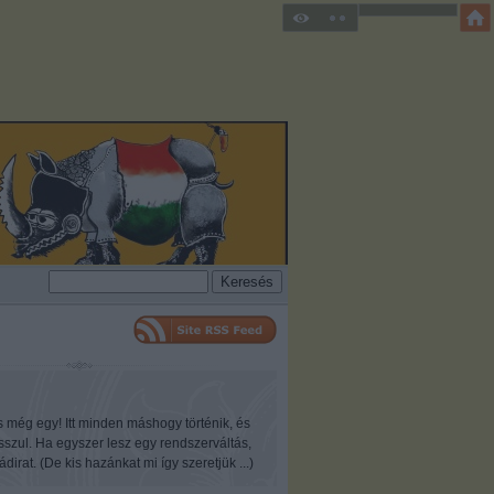
s még egy! Itt minden máshogy történik, és
osszul. Ha egyszer lesz egy rendszerváltás,
ádirat. (De kis hazánkat mi így szeretjük ...)