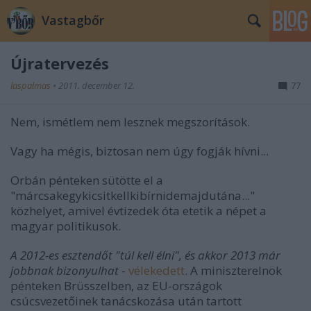
Vastagbőr
Újratervezés
laspalmas
•
2011. december 12.
77
Nem, ismétlem nem lesznek megszorítások.
Vagy ha mégis, biztosan nem úgy fogják hívni...
Orbán pénteken sütötte el a
"márcsakegykicsitkellkibírnidemajdutána..."
közhelyet, amivel évtizedek óta etetik a népet a
magyar politikusok.
A 2012-es esztendőt "túl kell élni", és akkor 2013 már
jobbnak bizonyulhat
-
vélekedett
. A miniszterelnök
pénteken Brüsszelben, az EU-országok
csúcsvezetőinek tanácskozása után tartott