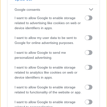
14 éve
Középosztály nélkül nincs erős Magyarország
Google consents
dec. 12. 13:38 Király András
I want to allow Google to enable storage
A második alapelv a megerősítés politikája, amely
related to advertising like cookies on web or
nem csak erkölcsileg helyes, hanem gazdaságilag is
device identifiers in apps.
hasznos. "Ha a középosztály lecsúszik, lecsúszik
Magyarország is" - mondta Orbán, aki szerint
I want to allow my user data to be sent to
"alulról nyitott" középosztályt kívánnak létrehozni.
Google for online advertising purposes.
-
I want to allow Google to send me
personalized advertising.
Minden szép, minden jó :D
I want to allow Google to enable storage
related to analytics like cookies on web or
device identifiers in apps.
Valahol Máshol (lemondott Dr. Prof.)
14 éve
I want to allow Google to enable storage
Ez a kép ugye egy kormányzati Skodában készült?
related to functionality of the website or app.
Esetleg a Lázáréban?
I want to allow Google to enable storage