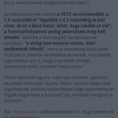
fuccs, választóknak magyarázkodás indul.
)
Az előzetes tervek szerint
a 2012-es növekedést a
1,5 százalékról
"legalább a 0,5 százalékig le kell
vinni, de ez a felső határ, lehet, hogy inkább ez alá"
,
a forintárfolyamot pedig jelentősen meg kell
emelni
- közölte a kormányfő, hangsúlyozva
azonban,
"a dolog nem annyira vészes, mint
amilyennek látszik"
, mert az eredetileg benyújtott
büdzsét is jelentős tartalékkal tervezték. Hozzátette
ugyanakkor azt is, hogy a tartalék szintjét,
amennyire lehet, szeretné megtartani."
Tehát nem kell izgulni, mert van tartalék. Igen ám,
de ahhoz nem akar nyúlni. Akkor viszont mégiscsak
izgulhatunk: kiadáscsökkentéssel vagy adóemeléssel
fogják kiigazítani a büdzsét? Jaj, mindjárt lerágom a
körmöm...
Bár
megmondta
a Miniszterelnök Úr, hogy semmi ok
az aggodalomra.