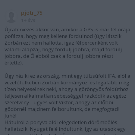
pjotr_75
14 éve
Újratervezés akkor van, amikor a GPS is már fél órája
pofázza, hogy meg kellene fordulnod (úgy látszik
Zorbán ezt nem hallotta, igaz félpercenként volt
valami alapzaj, hogy fordulj jobbra, majd fordulj
jobbra, de Ő ebből csak a fordulj jobbra részt
értette).
Úgy néz ki ez az ország, mint egy túlzsúfolt IFA, elöl a
vezetőfülkében Zorbán kormányoz, és legalább még
tízen helyeselnek neki, ahogy a göröngyös földúthoz
teljesen alkalmatlan sebességgel rázkódik az egész
szerelvény - ügyes volt Viktor, ahogy az előbbi
gödörnél majdnem felborultunk, de megfogtad!
Juhé!
Hátulról a ponyva alól elégedetlen dörömbölés
hallatszik. Nyugat felé indultunk, így az utasok egy