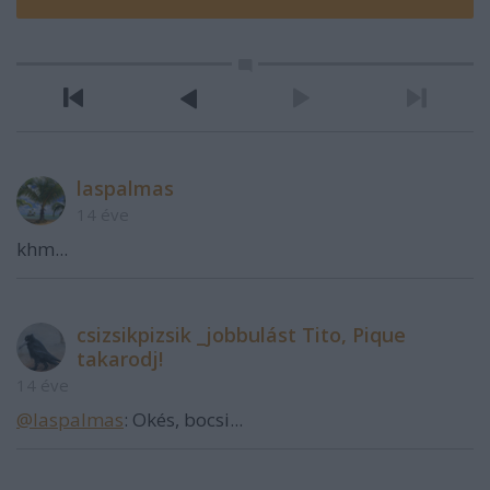
laspalmas
14 éve
khm...
csizsikpizsik _jobbulást Tito, Pique
takarodj!
14 éve
@laspalmas
: Okés, bocsi...