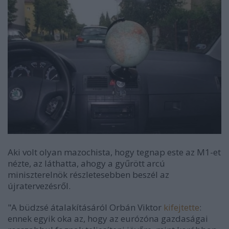
Aki volt olyan mazochista, hogy tegnap este az M1-et
nézte, az láthatta, ahogy a gyűrött arcú
miniszterelnök részletesebben beszél az
újratervezésről.
"A büdzsé átalakításáról Orbán Viktor
kifejtette
:
ennek egyik oka az, hogy az eurózóna gazdaságai