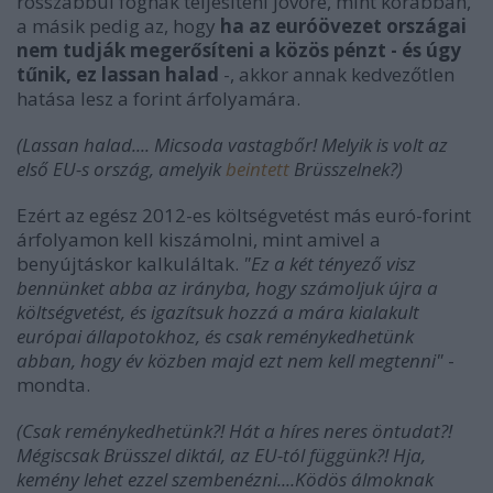
rosszabbul fognak teljesíteni jövőre, mint korábban,
a másik pedig az, hogy
ha
az euróövezet országai
nem tudják megerősíteni a közös pénzt - és úgy
tűnik, ez lassan halad
-, akkor annak kedvezőtlen
hatása lesz a forint árfolyamára.
(Lassan halad.... Micsoda vastagbőr! Melyik is volt az
első EU-s ország, amelyik
beintett
Brüsszelnek?)
Ezért az egész 2012-es költségvetést más euró-forint
árfolyamon kell kiszámolni, mint amivel a
benyújtáskor kalkuláltak.
"Ez a két tényező visz
bennünket abba az irányba, hogy számoljuk újra a
költségvetést, és igazítsuk hozzá a mára kialakult
európai állapotokhoz, és csak reménykedhetünk
abban, hogy év közben majd ezt nem kell megtenni"
-
mondta.
(Csak reménykedhetünk?! Hát a híres neres öntudat?!
Mégiscsak Brüsszel diktál, az EU-tól függünk?! Hja,
kemény lehet ezzel szembenézni....Ködös álmoknak