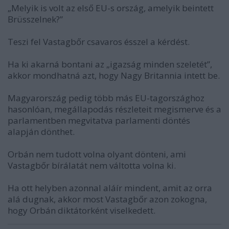
„Melyik is volt az első EU-s ország, amelyik beintett
Brüsszelnek?”
Teszi fel Vastagbőr csavaros ésszel a kérdést.
Ha ki akarná bontani az „igazság minden szeletét”,
akkor mondhatná azt, hogy Nagy Britannia intett be.
Magyarország pedig több más EU-tagországhoz
hasonlóan, megállapodás részleteit megismerve és a
parlamentben megvitatva parlamenti döntés
alapján dönthet.
Orbán nem tudott volna olyant dönteni, ami
Vastagbőr bírálatát nem váltotta volna ki.
Ha ott helyben azonnal aláír mindent, amit az orra
alá dugnak, akkor most Vastagbőr azon zokogna,
hogy Orbán diktátorként viselkedett.