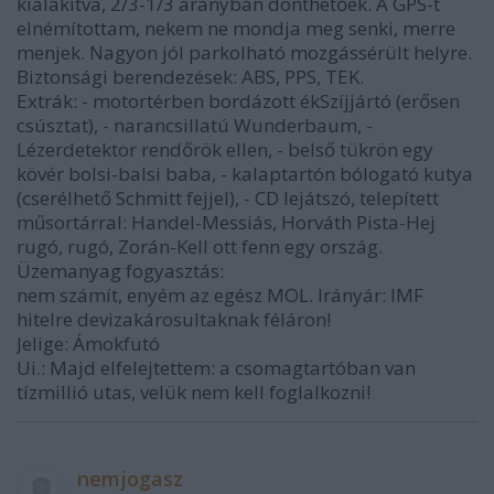
kialakítva, 2/3-1/3 arányban dönthetőek. A GPS-t
elnémítottam, nekem ne mondja meg senki, merre
menjek. Nagyon jól parkolható mozgássérült helyre.
Biztonsági berendezések: ABS, PPS, TEK.
Extrák: - motortérben bordázott ékSzíjjártó (erősen
csúsztat), - narancsillatú Wunderbaum, -
Lézerdetektor rendőrök ellen, - belső tükrön egy
kövér bolsi-balsi baba, - kalaptartón bólogató kutya
(cserélhető Schmitt fejjel), - CD lejátszó, telepített
műsortárral: Handel-Messiás, Horváth Pista-Hej
rugó, rugó, Zorán-Kell ott fenn egy ország.
Üzemanyag fogyasztás:
nem számít, enyém az egész MOL. Irányár: IMF
hitelre devizakárosultaknak féláron!
Jelige: Ámokfutó
Ui.: Majd elfelejtettem: a csomagtartóban van
tízmillió utas, velük nem kell foglalkozni!
nemjogasz