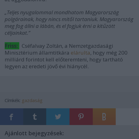
„Teljes nyugalommal mondhatom Magyarország
polgárainak, hogy nincs mitől tartaniuk. Magyarország
meg fog állni a lábán, és el fogjuk érni a kitűzött
céljainkat.”
Friss:
Cséfalvay Zoltán, a Nemzetgazdasági
Minisztérium államtitkára
elárulta
, hogy még 200
milliárd forintot kell előteremteni, hogy tartható
legyen az eredeti jövő évi hiánycél.
Címkék:
gazdaság
Ajánlott bejegyzések: