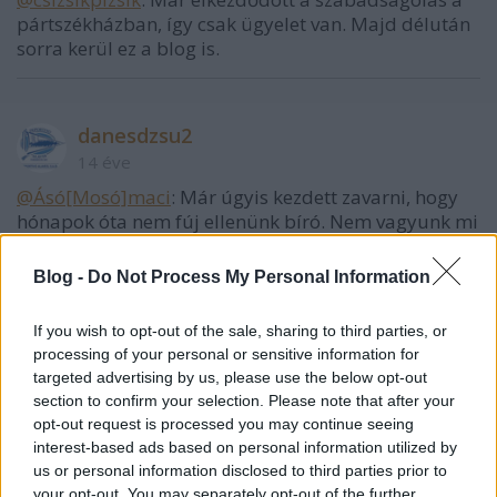
pártszékházban, így csak ügyelet van. Majd délután
sorra kerül ez a blog is.
danesdzsu2
14 éve
@Ásó[Mosó]maci
: Már úgyis kezdett zavarni, hogy
hónapok óta nem fúj ellenünk bíró. Nem vagyunk mi
Manure:D
Blog -
Do Not Process My Personal Information
On: Sokmindent nem lehet mondani, ez a részlet
mindent megvilágít:
If you wish to opt-out of the sale, sharing to third parties, or
"Teljes nyugalommal mondhatom Magyarország
processing of your personal or sensitive information for
polgárainak, hogy nincs mitől tartaniuk.
targeted advertising by us, please use the below opt-out
Magyarország meg fog állni a lábán, és el fogjuk
section to confirm your selection. Please note that after your
érni a kitűzött céljainkat."
opt-out request is processed you may continue seeing
Magyarul aki itt marad, annak kaszáltak.
interest-based ads based on personal information utilized by
us or personal information disclosed to third parties prior to
your opt-out. You may separately opt-out of the further