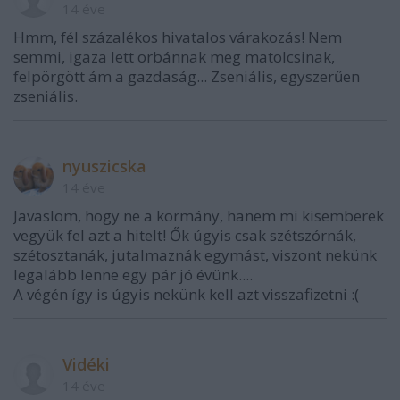
14 éve
Hmm, fél százalékos hivatalos várakozás! Nem
semmi, igaza lett orbánnak meg matolcsinak,
felpörgött ám a gazdaság... Zseniális, egyszerűen
zseniális.
nyuszicska
14 éve
Javaslom, hogy ne a kormány, hanem mi kisemberek
vegyük fel azt a hitelt! Ők úgyis csak szétszórnák,
szétosztanák, jutalmaznák egymást, viszont nekünk
legalább lenne egy pár jó évünk....
A végén így is úgyis nekünk kell azt visszafizetni :(
Vidéki
14 éve