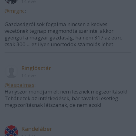
14 éve
@mrgnc
:
Gazdaságról sok fogalma nincsen a kedves
vezetőnek tegnap megmondta szerinte, akkor
gyengül a magyar gazdaság, ha nem 317 az euro
csak 300 ... ez ilyen unortodox számolás lehet.
Ringlósztár
14 éve
@laspalmas
:
Hányszor mondjam el: nem lesznek megszorítások!
Tehát ezek az intézkedések, bár távolról esetleg
megszorításnak látszanak, de nem azok!
Kandeláber
14 éve