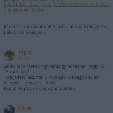
index.hu/gazdasag/magyar/2011/12/13/felthetjuk_a
z_allasunkat_jovore/
-
Jó pár tízezer családnak "nem" családnak meg ez fog
betenni az év elején ...
mrgnc
14 éve
Sakko törpicsekék úgy pénzügyiterveznek, hogy 10-
15 mrd ajro?
Tuti jó terv lesz, mer 5 mrd ajro ide vagy oda az
nekünk szerencsére smafu.
Pannon Puma nem ajroban számol.
Viktus