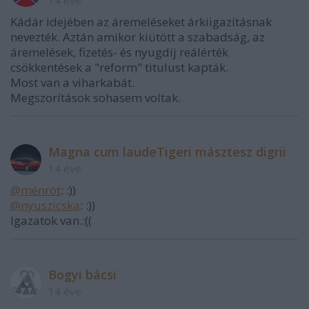
Kádár idejében az áremeléseket árkiigazításnak
nevezték. Aztán amikor kiütött a szabadság, az
áremelések, fizetés- és nyugdíj reálérték
csökkentések a "reform" titulust kapták.
Most van a viharkabát.
Megszorítások sohasem voltak.
Magna cum laudeTigeri másztesz digrii
14 éve
@ménrót
: :))
@nyuszicska
: :))
Igazatok van.:((
Bogyi bácsi
14 éve