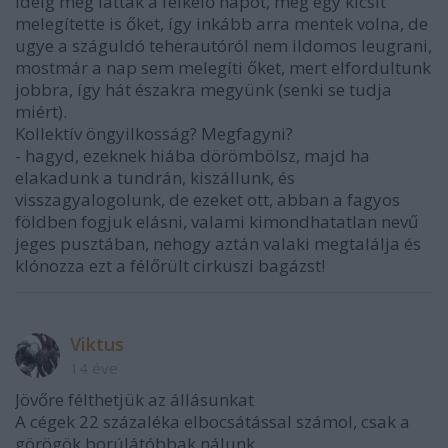
ideig még látták a felkelő napot, még egy kicsit
melegítette is őket, így inkább arra mentek volna, de
ugye a száguldó teherautóról nem ildomos leugrani,
mostmár a nap sem melegíti őket, mert elfordultunk
jobbra, így hát északra megyünk (senki se tudja
miért).
Kollektív öngyilkosság? Megfagyni?
- hagyd, ezeknek hiába dörömbölsz, majd ha
elakadunk a tundrán, kiszállunk, és
visszagyalogolunk, de ezeket ott, abban a fagyos
földben fogjuk elásni, valami kimondhatatlan nevű
jeges pusztában, nehogy aztán valaki megtalálja és
klónozza ezt a félőrült cirkuszi bagázst!
Viktus
14 éve
Jövőre félthetjük az állásunkat
A cégek 22 százaléka elbocsátással számol, csak a
görögök borúlátóbbak nálunk.