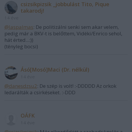
csizsikpizsik _jobbulást Tito, Pique
takarodj!
14 éve
@laspalmas
: De politizálni senki sem akar velem,
pedig már a BKV-t is belőttem, Vidéki/Enrico sehol,
hát érted...:))
(tényleg bocsi)
Ásó[Mosó]Maci (Dr. nélkül)
14 éve
@danesdzsu2
: De szép is volt! :-DDDDD Az orkok
ledarálták a csirkéseket. :-DDD
OÁFK
14 éve
@csizsikpizsik
: Már elkezdődött a szabadságolás a