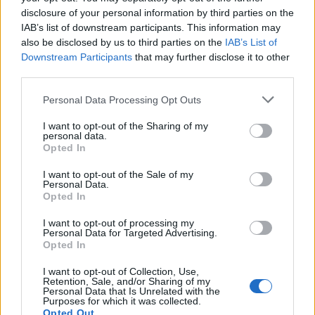
disclosure of your personal information by third parties on the
Ásó[Mosó]Maci (Dr. nélkül)
IAB’s list of downstream participants. This information may
14 éve
also be disclosed by us to third parties on the
IAB’s List of
@danesdzsu2
: Áh! Nekünk már megszokott, hogy
Downstream Participants
that may further disclose it to other
ellenünk fújnak. Az orkok ellen meg elég nehéz
third parties.
játszani a saját pályájukon. Főleg úgy, hogy
Please note that this website/app uses one or more Google
Personal Data Processing Opt Outs
lekicsinyítették a pályájukat, hogy a parittyafiú a
services and may gather and store information including but
kapuig bedobhasson :-)
not limited to your visit or usage behaviour. You may click to
I want to opt-out of the Sharing of my
personal data.
grant or deny consent to Google and its third-party tags to
Opted In
use your data for below specified purposes in below Google
consent section.
OÁFK
I want to opt-out of the Sale of my
Personal Data.
14 éve
Opted In
OFF: Menjetek már a p****ba a BL-lel... Köszi előre
I want to opt-out of processing my
is!
Personal Data for Targeted Advertising.
ON
Opted In
I want to opt-out of Collection, Use,
Retention, Sale, and/or Sharing of my
Personal Data that Is Unrelated with the
Viktus
Purposes for which it was collected.
Opted Out