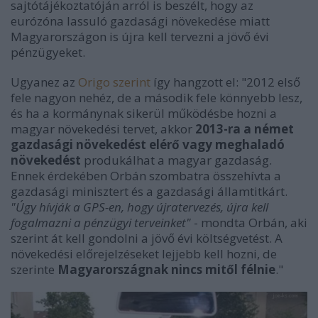
sajtótájékoztatóján arról is beszélt, hogy az
eurózóna lassuló gazdasági növekedése miatt
Magyarországon is újra kell tervezni a jövő évi
pénzügyeket.
Ugyanez az
Origo szerint
így hangzott el: "2012 első
fele nagyon nehéz, de a második fele könnyebb lesz,
és ha a kormánynak sikerül működésbe hozni a
magyar növekedési tervet, akkor
2013-ra a német
gazdasági növekedést elérő vagy meghaladó
növekedést
produkálhat a magyar gazdaság.
Ennek érdekében Orbán szombatra összehívta a
gazdasági minisztert és a gazdasági államtitkárt.
"Úgy hívják a GPS-en, hogy újratervezés, újra kell
fogalmazni a pénzügyi terveinket"
- mondta Orbán, aki
szerint át kell gondolni a jövő évi költségvetést. A
növekedési előrejelzéseket lejjebb kell hozni, de
szerinte
Magyarországnak nincs mitől félnie
."