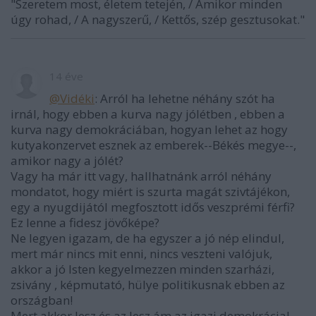
"Szeretem most, életem tetején, / Amikor minden
úgy rohad, / A nagyszerű, / Kettős, szép gesztusokat."
14 éve
@Vidéki
: Arról ha lehetne néhány szót ha
irnál, hogy ebben a kurva nagy jólétben , ebben a
kurva nagy demokráciában, hogyan lehet az hogy
kutyakonzervet esznek az emberek--Békés megye--,
amikor nagy a jólét?
Vagy ha már itt vagy, hallhatnánk arról néhány
mondatot, hogy miért is szurta magát szivtájékon,
egy a nyugdijától megfosztott idős veszprémi férfi?
Ez lenne a fidesz jövőképe?
Ne legyen igazam, de ha egyszer a jó nép elindul,
mert már nincs mit enni, nincs veszteni valójuk,
akkor a jó Isten kegyelmezzen minden szarházi,
zsivány , képmutató, hülye politikusnak ebben az
országban!
Mert akkor lesz és az lesz ám az igazi demokrácia!