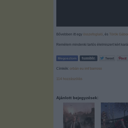
Bővebben itt egy
összefoglaló
, és
Török Gábo
Remélem mindenki tartós élelmiszert kért kará
Címkék:
orbán
eu
imf
barroso
114
hozzászólás
Ajánlott bejegyzések: