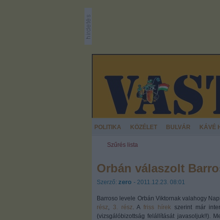
POLITIKA
KÖZÉLET
BULVÁR
KÁVÉ 
Szűrés lista
Orbán válaszolt Barr
zero
Szerző:
- 2011.12.23. 08:01
Barroso levele Orbán Viktornak valahogy Napi Fi
rész
,
3. rész
. A
friss hírek
szerint már inter
(vizsgálóbizottság felállítását javasoljuk!!)