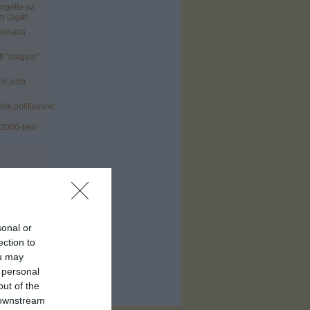
ergette az
n Olgát
tornáca
tt "magyar"
st jobb
ök,politikusok:
 2000-ben
sonal or
)
ection to
ofil
)
ou may
 personal
out of the
 downstream