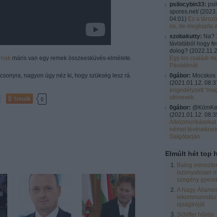
psilocybin33:
psi
spores.net/
(
2023.
04:01
)
Ez a tároz
os, de megkapta 
szobakutty:
Na? 
távlatából hogy fe
dolog?
(
2022.11.2
rnak
máris van egy remek összeesküvés-elmélete.
Egy kis családi mu
Páváéknál
csonyra, nagyon úgy néz ki, hogy szükség lesz rá.
0gábor:
Mocskos 
(
2021.01.12. 08:3
engedélyzett "ma
utónevek
Tetszik
0
0gábor:
@KömKel:
(
2021.01.12. 08:3
Álközmunkásokat 
német tévésekne
Salgótarján
Elmúlt hét top h
Balog miniszte
iszonyatosan m
szegény gyere
A Nagy Államos
lekommunistázt
újságíróját
Schiffer hűvös