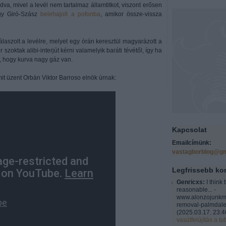
dva, mivel a levél nem tartalmaz államtitkot, viszont erősen
gy Giró-Szász
belehajolt a pofonba
, amikor össze-vissza
laszolt a levélre, melyet egy órán keresztül magyarázott a
 szoktak alibi-interjút kérni valamelyik baráti tévétől, így ha
k, hogy kurva nagy gáz van.
it üzent Orbán Viktor Barroso elnök úrnak:
Kapcsolat
Emailcímünk:
vastagborblog@gm
Legfrissebb k
Genricxs:
I think 
reasonable... -
www.alonzojunkm
removal-palmdale
(
2025.03.17. 23:4
vasútfelújítás a tut