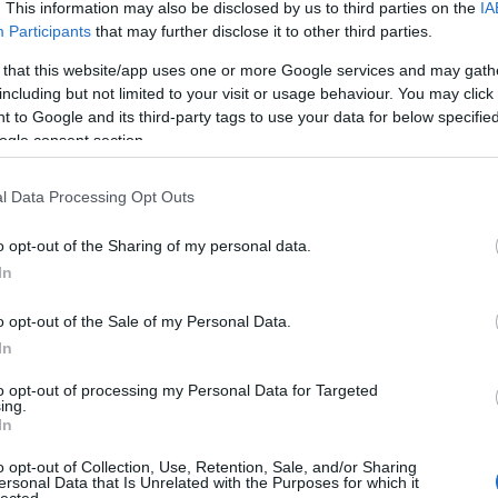
. This information may also be disclosed by us to third parties on the
IA
ny
2011.12.23. 10:19:00
Participants
that may further disclose it to other third parties.
dolgozott azért, hogy csatlakozhasson az Európai
 hogy megőrizzék "nemzeti büszkeségüket", és (tovább)
 that this website/app uses one or more Google services and may gath
ősebb a posz...
including but not limited to your visit or usage behaviour. You may click 
 to Google and its third-party tags to use your data for below specifi
ogle consent section.
alomnak minősülnek, értük a
szolgáltatás technikai
üzemeltetője semmilyen felelősséget nem
hez. Részletek a
Felhasználási feltételekben
és az
adatvédelmi tájékoztatóban
.
l Data Processing Opt Outs
o opt-out of the Sharing of my personal data.
In
Minden napra akad egy csokornyi idegbaj. Ki kell
 reagáljatok ennek a gyökér
@Enrico72
: -nak. Ha
o opt-out of the Sale of my Personal Data.
ülye fidesz őrült akkor úgy is menthetetlen.
In
is, mert azt nem hiszem el, hogy ne lenne szükségünk a
ormányzása idején is , be kell valljam még így is hatalmas
to opt-out of processing my Personal Data for Targeted
. Maga körül úgy épített ki mindent (lásd: Lászlóné is),
ing.
ztesse, Viktor 220-al rohansz a betonfalnak. Ha csak ő
In
o opt-out of Collection, Use, Retention, Sale, and/or Sharing
ersonal Data that Is Unrelated with the Purposes for which it
lected.