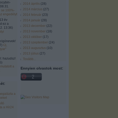
locybin-
2014 április
(
28
)
08.31.
2014 március
(
27
)
ó se 100%-
az engedélyt
2014 február
(
23
)
13 év
2014 január
(
28
)
st ez a
2013 december
(
22
)
2. 13:36
)
2013 november
(
18
)
tyi
2013 október
(
17
)
cigónevek!
2013 szeptember
(
24
)
7
)
Új,
2013 augusztus
(
10
)
gyar"
2013 július
(
27
)
 hazudsz!
Tovább
...
5
)
mutatott a
Ennyien olvastok most:
k
ét:
r
egalázta a
keket
ító
a a Hír24