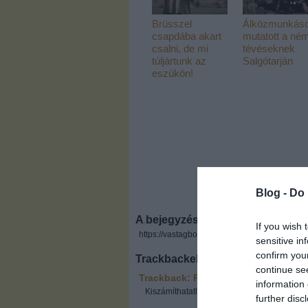
Brüsszel
Álközmunkáso
csapdába akart
mutatott a né
csalni, de mi
tévéseknek
túljártunk az
Salgótarján
eszükön!
Blog -
Do 
A bejegyzés trackback címe:
If you wish 
https://vastagbor.blog.hu/api/trackback/id/34
sensitive in
confirm you
Trackbackek, pingbackek:
continue se
Trackback: Profi túlélőcsomag
2011
information 
Kiszámíthatatlanság ellen Kalmopyrin helye
further disc