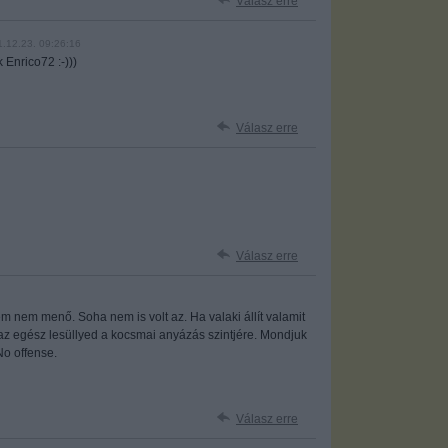
Válasz erre
1.12.23. 09:26:16
 Enrico72 :-)))
Válasz erre
Válasz erre
m nem menő. Soha nem is volt az. Ha valaki állít valamit
 az egész lesüllyed a kocsmai anyázás szintjére. Mondjuk
No offense.
Válasz erre