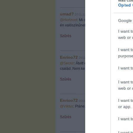
Opted 
umad?
2011.12.23. 09:18:31
@Horizont
: Mi olyan gáz abban amit enrico 
Google 
én valószínűnek tartom, hogy nem kap pénzt a 
I want t
Szűrés
web or d
I want t
purpose
Enrico72
2011.12.23. 09:20:33
@Secnir
: Átvitt értelemben kell érteni. A mi
I want 
család. Nem kell mindenhol réneket látni.
Szűrés
I want t
web or d
I want t
Enrico72
2011.12.23. 09:22:19
or app.
@Viktus
: Pláne. Akkor itt megkülönböztetés 
Szűrés
I want t
I want t