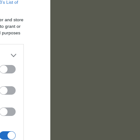
B’s List of
er and store
to grant or
ed purposes