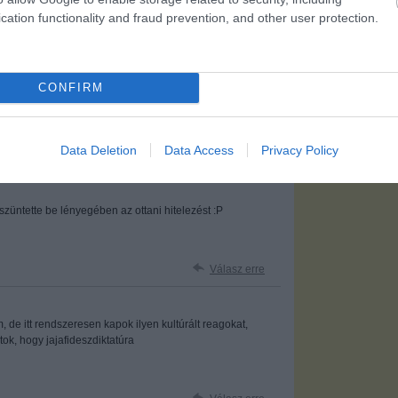
cation functionality and fraud prevention, and other user protection.
CONFIRM
Válasz erre
Data Deletion
Data Access
Privacy Policy
züntette be lényegében az ottani hitelezést :P
Válasz erre
, de itt rendszeresen kapok ilyen kultúrált reagokat,
ok, hogy jajafideszdiktatúra