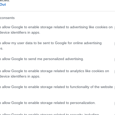
Válasz erre
Out
mondott? Alapvetően lehet neki ez a véleménye nem? Azért
consents
Patástól, hogy ide írjon.
o allow Google to enable storage related to advertising like cookies on
evice identifiers in apps.
Válasz erre
o allow my user data to be sent to Google for online advertising
s.
 vagyonunk (tied, enyém stb). Nemzeti vagyon, kb nemzet =
to allow Google to send me personalized advertising.
o allow Google to enable storage related to analytics like cookies on
evice identifiers in apps.
Válasz erre
o allow Google to enable storage related to functionality of the website
van? Svéd polgár jó polgár, magyar pedig rossz.
o allow Google to enable storage related to personalization.
Válasz erre
o allow Google to enable storage related to security, including