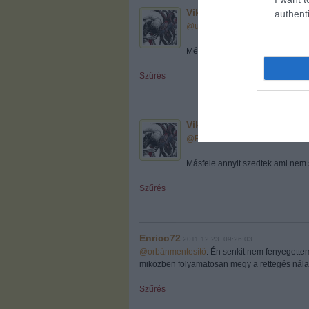
Viktus
authenti
2011.12.23. 09:22:39
@umad?
:
Még naiv lélek vagy ... még ...
Szűrés
Viktus
2011.12.23. 09:23:28
@Enrico72
:
Másfele annyit szedtek ami nem s
Szűrés
Enrico72
2011.12.23. 09:26:03
@orbánmentesítő
: Én senkit nem fenyegettem
miközben folyamatosan megy a rettegés nálat
Szűrés