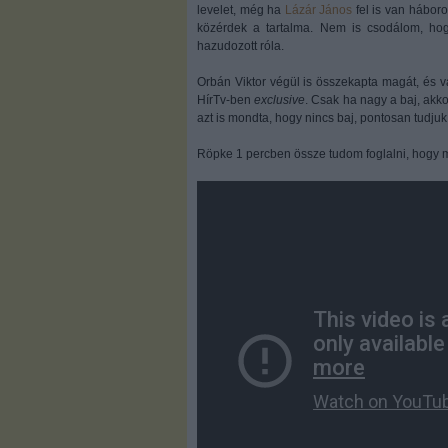
levelet, még ha
Lázár János
fel is van háboro
közérdek a tartalma. Nem is csodálom, ho
hazudozott róla.
Orbán Viktor végül is összekapta magát, és vá
HírTv-ben
exclusive
. Csak ha nagy a baj, akkor
azt is mondta, hogy nincs baj, pontosan tudju
Röpke 1 percben össze tudom foglalni, hogy m