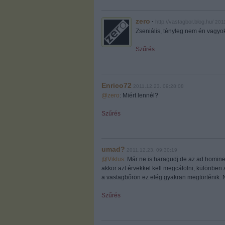
zero
·
http://vastagbor.blog.hu/
201
Zseniális, tényleg nem én vagyok
Szűrés
Enrico72
2011.12.23. 09:28:08
@zero
: Miért lennél?
Szűrés
umad?
2011.12.23. 09:30:19
@Viktus
: Már ne is haragudj de az ad homine
akkor azt érvekkel kell megcáfolni, különben
a vastagbőrön ez elég gyakran megtörténik. 
Szűrés