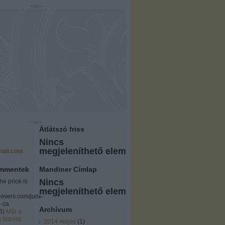
Átlátszó friss
Nincs
megjeleníthető elem
ail.com
ommentek
Mandiner Címlap
Nincs
the price is
megjeleníthető elem
overs.com/junk-
-ca
Archívum
6
)
Már a
i biznisz
2014 május
(
1
)