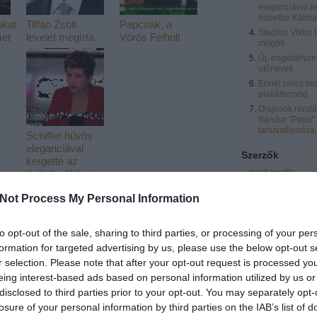
eleganciával k
őrületbe Kálmá
kat
Tiffán Zsolt
Papcsák, a
Stadion Viktor 
met
levelét megírta
Vörös Félholt
mögött
Új, engedélyze
utónevek
Ennél nincs mo
plakátkombó
Olajosok,rendőr
Sándor "Papa"
tanúvallomása
Schiffer hűvös
eleganciával
Szerzők
kergette az
sHelf
(
profil
)
őrületbe Kálmán
Olgát
zero
(
profil
)
Not Process My Personal Information
eric
(
profil
)
laspalmas
(
profil
)
to opt-out of the sale, sharing to third parties, or processing of your per
Vendégblgr
(
profil
89692
formation for targeted advertising by us, please use the below opt-out s
Rozsnyai Zsolt
(
pr
r selection. Please note that after your opt-out request is processed y
LCsilla16
(
profil
)
eing interest-based ads based on personal information utilized by us or
.12.23. 18:09:04
Egyéb
disclosed to third parties prior to your opt-out. You may separately opt-
tt, Rambó-kés túlélő megoldások az üzletben.
losure of your personal information by third parties on the IAB’s list of