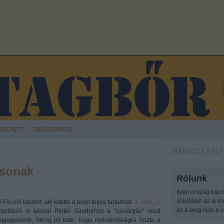
HELYETT
TROLLTARTÓ
IRATKOZZ FEL!
osonak
Rólunk
Ilyen ország ninc
általában az is r
x-nél landolt, aki kitette a levél teljes tartalmát:
1. rész
,
2.
ez a blog lesz a v
pelláció is készül Pintér Sándorhoz a "szivárgás" miatt
. Megjegyezem, Mong jól tette, hogy nyilvánosságra hozta a