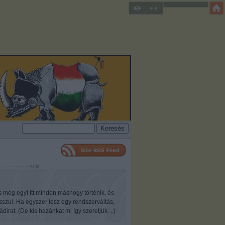
s még egy! Itt minden máshogy történik, és
osszul. Ha egyszer lesz egy rendszerváltás,
ádirat. (De kis hazánkat mi így szeretjük ...)