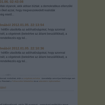
01.06. 02:43:08
oltak olyanok, akik abban bíztak: a demokratikus ellenzéki
őket azzal, hogy megveszekedett realisták
ég mielő...
almából
2012.01.05. 22:13:54
hétfőn utasította az adóhatóságokat, hogy azonnal
sét, a cégeknek (beleértve az állami beszállítókat), a
endelkezés egy ké...
almából
2012.01.05. 22:10:36
hétfőn utasította az adóhatóságokat, hogy azonnal
sét, a cégeknek (beleértve az állami beszállítókat), a
endelkezés egy ké...
alomnak minősülnek, értük a
szolgáltatás technikai
üzemeltetője semmilyen felelősséget nem
hez. Részletek a
Felhasználási feltételekben
és az
adatvédelmi tájékoztatóban
.
átni!
ző kifizetéseit -akár 75 nappal-, ennyivel próbálja meg