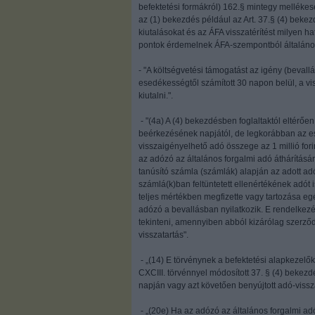
befektetési formákról) 162.§ mintegy mellékese
az (1) bekezdés például az Art. 37.§ (4) beke
kiutalásokat és az ÁFA visszatérítést milyen ha
pontok érdemelnek ÁFA-szempontból általános
- "A költségvetési támogatást az igény (beval
esedékességtől számított 30 napon belül, a vis
kiutalni.".
- "(4a) A (4) bekezdésben foglaltaktól eltérően
beérkezésének napjától, de legkorábban az es
visszaigényelhető adó összege az 1 millió for
az adózó az általános forgalmi adó áthárításár
tanúsító számla (számlák) alapján az adott a
számlá(k)ban feltüntetett ellenértékének adót
teljes mértékben megfizette vagy tartozása e
adózó a bevallásban nyilatkozik. E rendelkezé
tekinteni, amennyiben abból kizárólag szerződés
visszatartás".
- „(14) E törvénynek a befektetési alapkezelőkr
CXCIII. törvénnyel módosított 37. § (4) bekezd
napján vagy azt követően benyújtott adó-vissz
- „(20e) Ha az adózó az általános forgalmi a