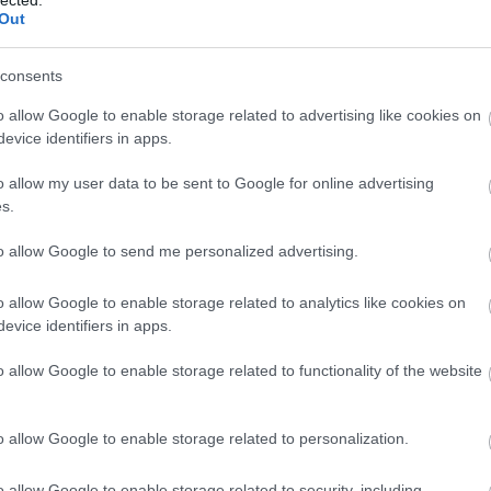
Tetszik
0
Out
consents
o allow Google to enable storage related to advertising like cookies on
evice identifiers in apps.
o allow my user data to be sent to Google for online advertising
s.
to allow Google to send me personalized advertising.
o allow Google to enable storage related to analytics like cookies on
A korszak
Szellemi
evice identifiers in apps.
tárgya: A
kútmérgezés
Hátizsák
o allow Google to enable storage related to functionality of the website
o allow Google to enable storage related to personalization.
o allow Google to enable storage related to security, including