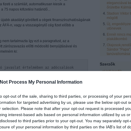
eleganciával k
fizeti a számláit, automatikusan kiesik a
őrületbe Kálmá
a 75 napos kifizetési határidő...
Stadion Viktor 
mögött
 újabb akadályt gördített a cégek finanszírozhatóságának
Új, engedélyze
z ÁFÁ-n, vagy a visszaigénylő cég fizet előbb a
utónevek
Ennél nincs mo
plakátkombó
g nem tartalmazta így ezt a paragrafust, az a
Olajosok,rendőr
tt zárószavazás előtti módosító benyújtásával és
Sándor "Papa"
emelném ki:
tanúvallomása
Szerzők
ó javaslat értelmében az adócsalások
sHelf
(
profil
)
 . február 1-jétől 75 napra nő a
zero
(
profil
)
lmi adó kiutalására nyitva álló határidő
Not Process My Personal Information
inden számlájukat, mely után az adott
eric
(
profil
)
tenek, kifizették, kedvez őbb kiutalási
laspalmas
(
profil
)
ően 30, illetve 45 napot) állapít meg a
to opt-out of the sale, sharing to third parties, or processing of your per
Vendégblgr
(
profil
formation for targeted advertising by us, please use the below opt-out s
Rozsnyai Zsolt
(
pr
r selection. Please note that after your opt-out request is processed y
LCsilla16
(
profil
)
eing interest-based ads based on personal information utilized by us or
Egyéb
disclosed to third parties prior to your opt-out. You may separately opt-
isszatérítési határidő 75 napra növelése szolgálja. Ez
Belépés
mondott a „nemmegszorító” adóemelések kapcsán:
losure of your personal information by third parties on the IAB’s list of