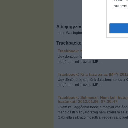
authenti
A bejegyzés trackback címe:
https://vastagbor.blog.hu/api/trackback/id/35
Trackbackek, pingbackek:
Trackback: Ki a fasz az az IMF?
2012
Úgy döntöttünk, segítünk dajcstominak és a 
megérteni, mi is az az IMF....
Trackback: Ki a fasz az az IMF?
2012
Úgy döntöttünk, segítünk dajcstominak és a 
megérteni, mi is az az IMF....
Trackback: Selmeczi: Nem kell betojn
hazánkat!
2012.01.06. 07:30:47
- Nem kell aggódnia többé a magyar családo
megoldást! Magyarország nem szorul rá se az 
Gabriella szikrázó mosollyal reggeli sajtótájék