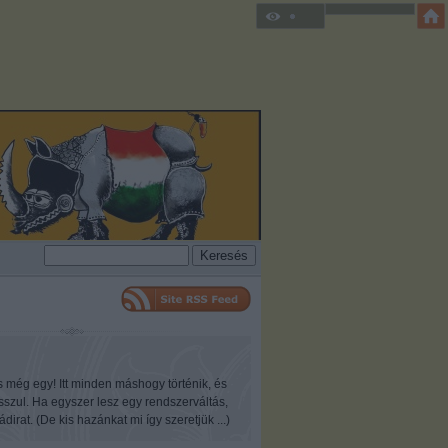
s még egy! Itt minden máshogy történik, és
osszul. Ha egyszer lesz egy rendszerváltás,
ádirat. (De kis hazánkat mi így szeretjük ...)