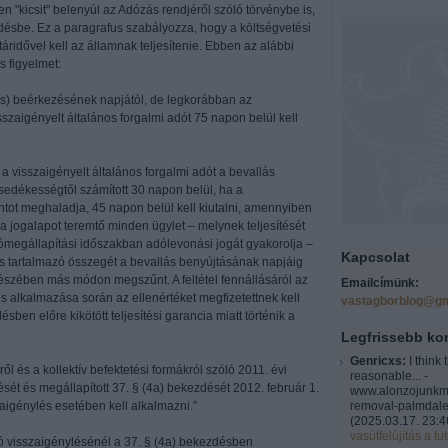
n "kicsit" belenyúl az Adózás rendjéről szóló törvénybe is,
zdésbe. Ez a paragrafus szabályozza, hogy a költségvetési
táridővel kell az államnak teljesítenie. Ebben az alábbi
 figyelmet:
lás) beérkezésének napjától, de legkorábban az
szaigényelt általános forgalmi adót 75 napon belül kell
 a visszaigényelt általános forgalmi adót a bevallás
edékességtől számított 30 napon belül, ha a
intot meghaladja, 45 napon belül kell kiutalni, amennyiben
a jogalapot teremtő minden ügylet – melynek teljesítését
dómegállapítási időszakban adólevonási jogát gyakorolja –
Kapcsolat
 is tartalmazó összegét a bevallás benyújtásának napjáig
gészében más módon megszűnt. A feltétel fennállásáról az
Emailcímünk:
s alkalmazása során az ellenértéket megfizetettnek kell
vastagborblog@gm
ben előre kikötött teljesítési garancia miatt történik a
Legfrissebb k
Genricxs:
I think 
ől és a kollektív befektetési formákról szóló 2011. évi
reasonable... -
ését és megállapított 37. § (4a) bekezdését 2012. február 1.
www.alonzojunkm
aigénylés esetében kell alkalmazni.”
removal-palmdale
(
2025.03.17. 23:4
vasútfelújítás a tut
dó visszaigénylésénél a 37. § (4a) bekezdésben