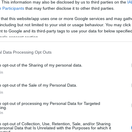
eltitkolt jövedelmekre vonatkoznak, tehát ez nem
Regisztráció
. This information may also be disclosed by us to third parties on the
IA
gek szükségesnél alacsonyabb hatékonyságú
Participants
that may further disclose it to other third parties.
ása miatt kollektíven megszívatják az összes ÁFA-
 that this website/app uses one or more Google services and may gath
including but not limited to your visit or usage behaviour. You may click 
inisztériumban nagyon kell majd a pénz 2012.
 to Google and its third-party tags to use your data for below specifi
ogle consent section.
l Data Processing Opt Outs
vélben:
"Igazából az jutott eszembe, hogy ha az előző
t Európai Bírósági határozat úgy 250 milliárd forint
ot, akkor így, hogy gyakorlatilag egy teljes hónapnyi ÁFÁ-t
o opt-out of the Sharing of my personal data.
vallók III. negyedéve meg át is csúszik 2013-ra, az vajon
In
lán nem tévedek, ha azt mondom, hogy ennek a töredékéből
tt 400 milliárdos lyukat, és még marad is muníció a
o opt-out of the Sale of my Personal Data.
In
ója
szerint
:
"A jogszerűen működő vállalkozások részére,
pofon, ugyanakkor a szigorítás a feketegazdaság
to opt-out of processing my Personal Data for Targeted
szabályozás a költségvetés részére finanszírozási
ing.
zességében jelentős hatással nem járhat. Ami viszont nem
In
z a 2012. harmadik negyedéves áfa-visszaigénylés hatása,
elembe vételével már 2013-ra tolódhatnak"
o opt-out of Collection, Use, Retention, Sale, and/or Sharing
ersonal Data that Is Unrelated with the Purposes for which it
lected.