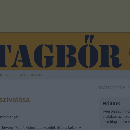
HELYETT
TROLLTARTÓ
IRATKOZZ FEL!
szívatása
Rólunk
Ilyen ország ninc
általában az is r
 kommentjét.
ez a blog lesz a v
 törvény (A befektetési alapkezelőkről és a kollektív