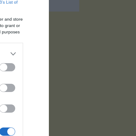
B’s List of
er and store
to grant or
ed purposes