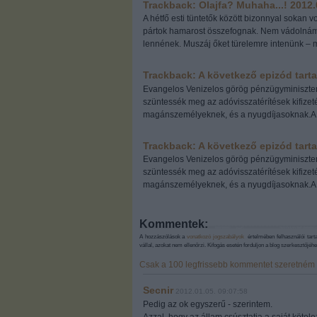
Trackback: Olajfa? Muhaha...!
2012.
A hétfő esti tüntetők között bizonnyal sokan v
pártok hamarost összefognak. Nem vádolnám 
lennének. Muszáj őket türelemre intenünk – m
Trackback: A következő epizód tart
Evangelos Venizelos görög pénzügyminiszter 
szüntessék meg az adóvisszatérítések kifizeté
magánszemélyeknek, és a nyugdíjasoknak.A r
Trackback: A következő epizód tart
Evangelos Venizelos görög pénzügyminiszter 
szüntessék meg az adóvisszatérítések kifizeté
magánszemélyeknek, és a nyugdíjasoknak.A r
Kommentek:
A hozzászólások a
vonatkozó jogszabályok
értelmében felhasználói tart
vállal, azokat nem ellenőrzi. Kifogás esetén forduljon a blog szerkesztőjé
Csak a 100 legfrissebb kommentet szeretném l
Secnir
2012.01.05. 09:07:58
Pedig az ok egyszerű - szerintem.
Azzal, hogy az állam csúsztatja a saját kötele