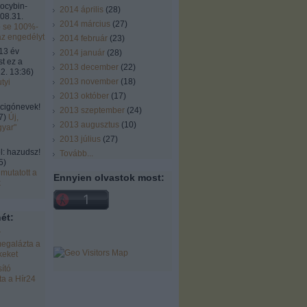
locybin-
2014 április
(
28
)
08.31.
2014 március
(
27
)
ó se 100%-
az engedélyt
2014 február
(
23
)
13 év
2014 január
(
28
)
st ez a
2013 december
(
22
)
2. 13:36
)
2013 november
(
18
)
tyi
2013 október
(
17
)
cigónevek!
2013 szeptember
(
24
)
7
)
Új,
2013 augusztus
(
10
)
gyar"
2013 július
(
27
)
 hazudsz!
Tovább
...
5
)
mutatott a
Ennyien olvastok most:
k
ét:
r
egalázta a
keket
ító
a a Hír24