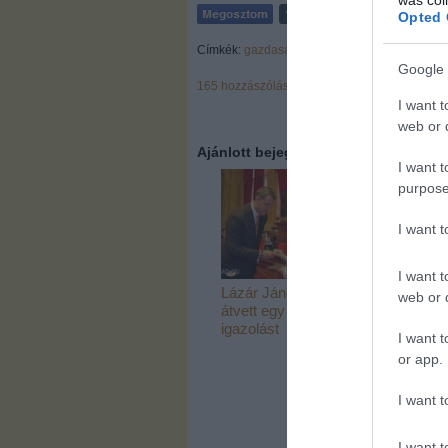
Opted 
Címkék:
gazdaság
Google 
165
hozzászólás
I want t
web or d
Ajánlott bejegyzések:
I want t
purpose
I want 
I want t
Lázár János
Vajon ki lesz a
web or d
átvett egy
kiskunmajsai
igazolást
csodajelölt?
I want t
or app.
I want t
I want t