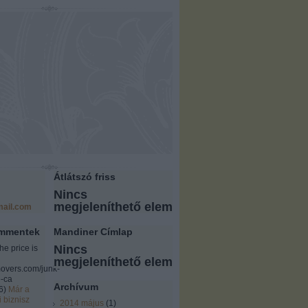
Átlátszó friss
Nincs
megjeleníthető elem
ail.com
ommentek
Mandiner Címlap
Nincs
the price is
megjeleníthető elem
overs.com/junk-
-ca
Archívum
6
)
Már a
i biznisz
2014 május
(
1
)