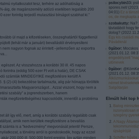
psilocybin33:
psi
artalmú nyilatkozatot tesz, terhére az adóhatóság a
spores.net/
(
2023.
5%-áig, de magánszemély adózó esetében legalább 200
04:01
)
Ez a tároz
 ezer forintig terjedő mulasztási bírságot szabhat ki.”
os, de megkapta 
szobakutty:
Na? 
távlatából hogy fe
dolog?
(
2022.11.2
 tovább ül majd a kifizetéseken, összeghatártól függetlenül
Egy kis családi mu
Páváéknál
újtott (tehát már a januári) bevallástól érvényesíteni
ban nem nagyon fognak az érintett –jellemzően az exportra
0gábor:
Mocskos 
(
2021.01.12. 08:3
va...
engedélyzett "ma
utónevek
 egészet. Az visszahozza a korábbi 30 ill. 45 napos
0gábor:
@KömKel:
lió forintra (eddig 500 ezer Ft volt a határ), DE CSAK
(
2021.01.12. 08:3
dó számlák MINDEGYIKE megfizetésre került! A
Álközmunkásokat 
86. § (2)-(4) bekezdése tartalmazta, alig pár hónapja törölték
német tévésekne
elmarasztalta Magyarországot... Azzal viszont, hogy nem a
Salgótarján
ifizetési szabály” a jogrendszerben, hanem
Elmúlt hét top h
ámlák megfizetettségéhez kapcsolódik, innentől a probléma
Balog miniszte
iszonyatosan m
szegény gyere
t áll így elő, mert, amíg a korábbi szabály legalább csak
tállyal, amik nem kerültek megfizetésre a bevallás
A Nagy Államos
lekommunistázt
ett számla is a "kedvezmény" megvonását jelenti! Persze,
újságíróját
yilatkozat, a törvény arról is gondoskodik, hogy az ezzel
Schiffer hűvös
kár 200.000 ill. 500.000 forint erejéig. Így aztán minden