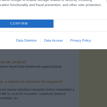
Jobban teljesít:
hosszabb a sor,
cation functionality and fraud prevention, and other user protection.
mint négy éve
CONFIRM
20876
Data Deletion
Data Access
Privacy Policy
.01.06. 10:05:22
Kedves Vezető többi elkötelezett seggnyalójának
.01.06. 10:05:22
Kedves Vezető többi elkötelezett seggnyalójának
i, a nigériai ex-miniszter fia megmenti
knak, tegnap hajnalban netezgetés közben megtaláltam a
IMF-re, se az EU-ra ezután! - nyilatkozta Selmeczi
oztatóján. &n...