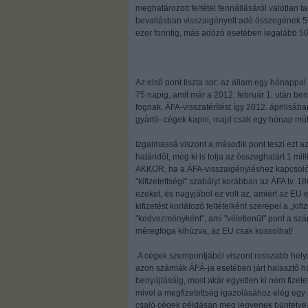
meghatározott feltétel fennállásáról valótlan t
bevallásban visszaigényelt adó összegének 
ezer forintig, más adózó esetében legalább 500
Az első pont tiszta sor: az állam egy hónappal
75 napig, amit már a 2012. február 1. után beny
fognak. ÁFA-visszatérítést így 2012. áprilisá
gyártó- cégek kapni, majd csak egy hónap múl
Izgalmassá viszont a második pont teszi ezt az
határidőt, még ki is tolja az összeghatárt 1 mil
AKKOR, ha a ÁFA-visszaigényléshez kapcsoló
"kifizetettségi" szabályt korábban az ÁFA tv. 1
ezeket, és nagyjából ez volt az, amiért az EU 
kifizetést korlátozó feltételként szerepel a „k
"kedvezményként", ami "véletlenül" pont a sz
méregfoga kihúzva, az EU csak kussolhat!
A cégek szempontjából viszont rosszabb helyze
azon számlák ÁFÁ-ja esetében járt halasztó ha
benyújtásáig, most akár egyetlen ki nem fizet
mivel a megfizetettség igazolásához elég egy n
csaló cégek példásan meg legyenek büntetve, a