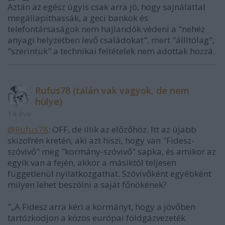
Aztán az egész úgyis csak arra jó, hogy sajnálattal
megállapíthassák, a geci bankok és
telefontársaságok nem hajlandók védeni a "nehéz
anyagi helyzetben levő családokat", mert "állítólag",
"szerintük" a technikai feltételek nem adottak hozzá.
Rufus78 (talán vak vagyok, de nem
hülye)
14 éve
@Rufus78
: OFF, de illik az előzőhöz. Itt az újabb
skizofrén kretén, aki azt hiszi, hogy van "Fidesz-
szóvivő" meg "kormány-szóvivő" sapka, és amikor az
egyik van a fején, akkor a másiktól teljesen
függetlenül nyilatkozgathat. Szóvivőként egyébként
milyen lehet beszólni a saját főnökének?
"„A Fidesz arra kéri a kormányt, hogy a jövőben
tartózkodjon a közös európai földgázvezeték