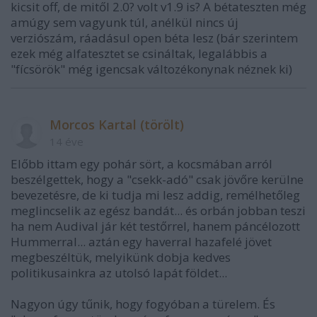
kicsit off, de mitől 2.0? volt v1.9 is? A bétateszten még
amúgy sem vagyunk túl, anélkül nincs új
verziószám, ráadásul open béta lesz (bár szerintem
ezek még alfatesztet se csináltak, legalábbis a
"fícsörök" még igencsak változékonynak néznek ki)
Morcos Kartal (törölt)
14 éve
Előbb ittam egy pohár sört, a kocsmában arról
beszélgettek, hogy a "csekk-adó" csak jövőre kerülne
bevezetésre, de ki tudja mi lesz addig, remélhetőleg
meglincselik az egész bandát... és orbán jobban teszi
ha nem Audival jár két testőrrel, hanem páncélozott
Hummerral... aztán egy haverral hazafelé jövet
megbeszéltük, melyikünk dobja kedves
politikusainkra az utolsó lapát földet...
Nagyon úgy tűnik, hogy fogyóban a türelem. És