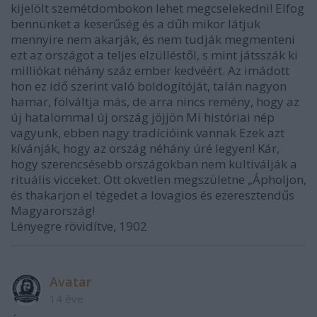
kijelölt szemétdombokon lehet megcselekedni! Elfog
bennünket a keserűség és a dűh mikor látjuk
mennyire nem akarják, és nem tudják megmenteni
ezt az országot a teljes elzülléstől, s mint játsszák ki
milliókat néhány száz ember kedvéért. Az imádott
hon ez idő szerint való boldogítóját, talán nagyon
hamar, fölváltja más, de arra nincs remény, hogy az
új hatalommal új ország jöjjön Mi históriai nép
vagyunk, ebben nagy tradícióink vannak Ezek azt
kívánják, hogy az ország néhány úré legyen! Kár,
hogy szerencsésebb országokban nem kultiválják a
rituális vicceket. Ott okvetlen megszületne „Ápholjon,
és thakarjon el tégedet a lovagios és ezeresztendűs
Magyarország!
Lényegre rövidítve, 1902
Avatar
14 éve