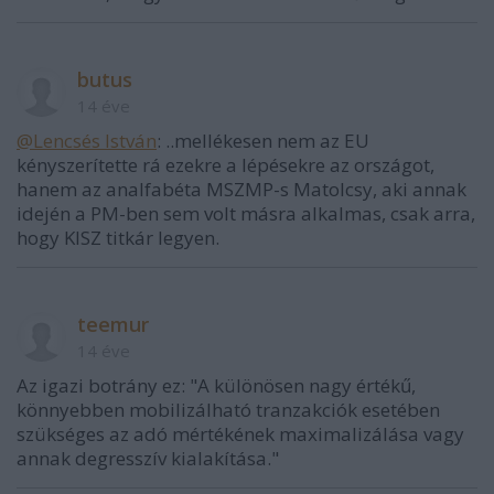
butus
14 éve
@Lencsés István
: ..mellékesen nem az EU
kényszerítette rá ezekre a lépésekre az országot,
hanem az analfabéta MSZMP-s Matolcsy, aki annak
idején a PM-ben sem volt másra alkalmas, csak arra,
hogy KISZ titkár legyen.
teemur
14 éve
Az igazi botrány ez: "A különösen nagy értékű,
könnyebben mobilizálható tranzakciók esetében
szükséges az adó mértékének maximalizálása vagy
annak degresszív kialakítása."