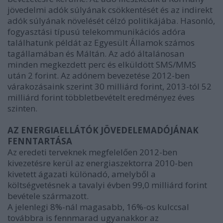
jövedelmi adók súlyának csökkentését és az indirekt
adók súlyának növelését célzó politikájába. Hasonló,
fogyasztási típusú telekommunikációs adóra
találhatunk példát az Egyesült Államok számos
tagállamában és Máltán. Az adó általánosan
minden megkezdett perc és elküldött SMS/MMS
után 2 forint. Az adónem bevezetése 2012-ben
várakozásaink szerint 30 milliárd forint, 2013-tól 52
milliárd forint többletbevételt eredményez éves
szinten.
AZ ENERGIAELLÁTÓK JÖVEDELEMADÓJÁNAK
FENNTARTÁSA
Az eredeti terveknek megfelelően 2012-ben
kivezetésre kerül az energiaszektorra 2010-ben
kivetett ágazati különadó, amelyből a
költségvetésnek a tavalyi évben 99,0 milliárd forint
bevétele származott.
A jelenlegi 8%-nál magasabb, 16%-os kulccsal
továbbra is fennmarad ugyanakkor az