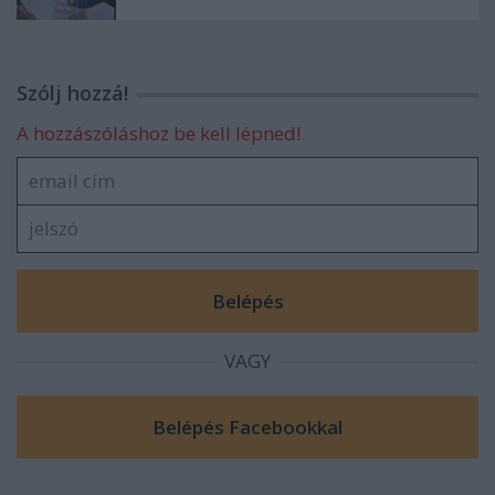
Szólj hozzá!
A hozzászóláshoz be kell lépned!
VAGY