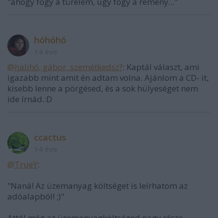
"ahogy fogy a türelem, úgy fogy a remény..."
hóhóhó
14 éve
@halihó, gábor, szemétkedsz?
: Kaptál választ, ami
igazabb mint amit én adtam volna. Ajánlom a CD- it,
kisebb lenne a pörgésed, és a sok hülyeséget nem
ide írnád.:D
ccactus
14 éve
@TrueY
:
"Naná! Az üzemanyag költséget is leírhatom az
adóalapból! ;)"
Attól még az üzemanyagköltséged nagy része