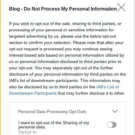
Blog -
Do Not Process My Personal Information
hozzószóló
If you wish to opt-out of the sale, sharing to third parties, or
14 éve
processing of your personal or sensitive information for
targeted advertising by us, please use the below opt-out
Adózzunk mi is unortodox módon! hát nem? De!:)
section to confirm your selection. Please note that after your
opt-out request is processed you may continue seeing
interest-based ads based on personal information utilized by
Seduxen (már NEM dr.)
us or personal information disclosed to third parties prior to
your opt-out. You may separately opt-out of the further
14 éve
disclosure of your personal information by third parties on the
@zrobasé
:
@ketroot
: egy örök klasszikus, hogy el ne
IAB’s list of downstream participants. This information may
felejtsük :DDDD
also be disclosed by us to third parties on the
IAB’s List of
Downstream Participants
that may further disclose it to other
www.google.hu/#hl=hu&sclient=psy-
third parties.
ab&q=A+szint%C3%A9n+t%C3%ADzmilli%C3%B3s+S
Please note that this website/app uses one or more Google
v%C3%A9dorsz%C3%A1gban+megel%C3%A9gszene
Personal Data Processing Opt Outs
services and may gather and store information including but
k+kb.+300+%C3%B6nkorm%C3%A1nyzattal&oq=A+
not limited to your visit or usage behaviour. You may click to
I want to opt-out of the Sharing of my
szint%C3%A9n+t%C3%ADzmilli%C3%B3s+Sv%C3%A
personal data.
grant or deny consent to Google and its third-party tags to
9dorsz%C3%A1gban+megel%C3%A9gszenek+kb.+3
Opted In