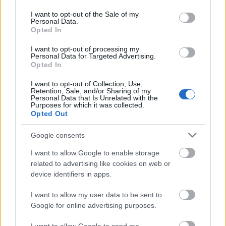
use your data for below specified purposes in below Google
00+%C3%B6nkorm%C3%A1nyzattal&aq=f&aqi=&aq
consent section.
l=&gs_nf=1&gs_l=hp.3...13020.13351.1.14633.2.2.0.0
I want to opt-out of the Sale of my
Personal Data.
.0.0.147.147.0j1.1.0.W-
Opted In
lhifJuu7g&pbx=1&bav=on.2,or.r_gc.r_pw.r_qf.,cf.osb
&fp=7be885de8f4048fa
I want to opt-out of processing my
Personal Data for Targeted Advertising.
Opted In
I want to opt-out of Collection, Use,
ketroot
Retention, Sale, and/or Sharing of my
Personal Data that Is Unrelated with the
14 éve
Purposes for which it was collected.
Opted Out
@Seduxen (már NEM dr.)
:
Google consents
Még szerencse, hogy nem bérkommentelő.
I want to allow Google to enable storage
related to advertising like cookies on web or
device identifiers in apps.
Töpörtyű
14 éve
I want to allow my user data to be sent to
@a4z
: ha ebben tényleg hiszel, akkor csinálj rá egy
Google for online advertising purposes.
startup-ot... Telco cégnél dolgozom, de még itt is