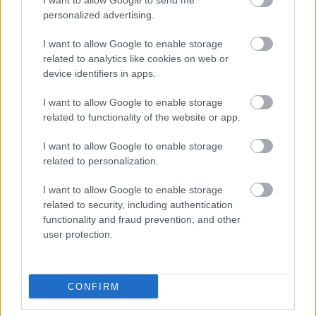
I want to allow Google to send me
vannak olyan régi vágású arcok, akik a belso voip, de
personalized advertising.
még a mobil mellett is a régi jó öreg vezetékes
telefonon ülnek egész nap... (ami dragabb mint a
I want to allow Google to enable storage
masik ketto....)
related to analytics like cookies on web or
device identifiers in apps.
I want to allow Google to enable storage
Geza
related to functionality of the website or app.
14 éve
Rosszat sejtek, gyerekek, rosszat sejtek. Eszembe
I want to allow Google to enable storage
jutott a 'Toldi estéje' álternatív verziójának második
related to personalization.
strófája:
I want to allow Google to enable storage
"...
related to security, including authentication
functionality and fraud prevention, and other
Beborult az élet, szidják a világot,
user protection.
Merthogy a pinára kivetettek vámot.
Fonók derűs mélyén nyugszik most az élet,
Adómentes pinát álmodnak a vének.
..."
CONFIRM
/Lőwy Árpád - Toldi estéje,
dtp.atomki.hu/~ecsedi/Lowy/Toldi_Esteje.html/