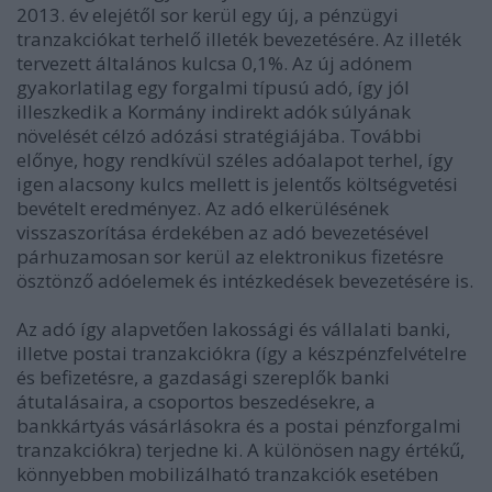
2013. év elejétől sor kerül egy új, a pénzügyi
tranzakciókat terhelő illeték bevezetésére. Az illeték
tervezett általános kulcsa 0,1%. Az új adónem
gyakorlatilag egy forgalmi típusú adó, így jól
illeszkedik a Kormány indirekt adók súlyának
növelését célzó adózási stratégiájába. További
előnye, hogy rendkívül széles adóalapot terhel, így
igen alacsony kulcs mellett is jelentős költségvetési
bevételt eredményez. Az adó elkerülésének
visszaszorítása érdekében az adó bevezetésével
párhuzamosan sor kerül az elektronikus fizetésre
ösztönző adóelemek és intézkedések bevezetésére is.
Az adó így alapvetően lakossági és vállalati banki,
illetve postai tranzakciókra (így a készpénzfelvételre
és befizetésre, a gazdasági szereplők banki
átutalásaira, a csoportos beszedésekre, a
bankkártyás vásárlásokra és a postai pénzforgalmi
tranzakciókra) terjedne ki. A különösen nagy értékű,
könnyebben mobilizálható tranzakciók esetében