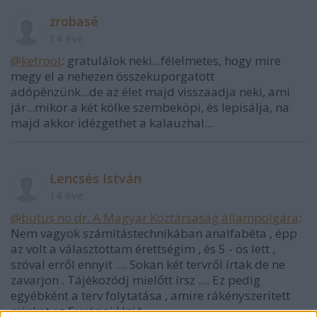
zrobasé
14 éve
@ketroot
: gratulálok neki...félelmetes, hogy mire
megy el a nehezen összekuporgatott
adópénzünk...de az élet majd visszaadja neki, ami
jár...mikor a két kölke szembeköpi, és lepisálja, na
majd akkor idézgethet a kalauzhal...
Lencsés István
14 éve
@butus no dr. A Magyar Köztársaság állampolgára
:
Nem vagyok számítástechnikában analfabéta , épp
az volt a választottam érettségim , és 5 - ös lett ,
szóval erről ennyit .... Sokan két tervről írtak de ne
zavarjon . Tájékozódj mielőtt írsz .... Ez pedig
egyébként a terv folytatása , amire rákényszerített
minket az Európai Unió .