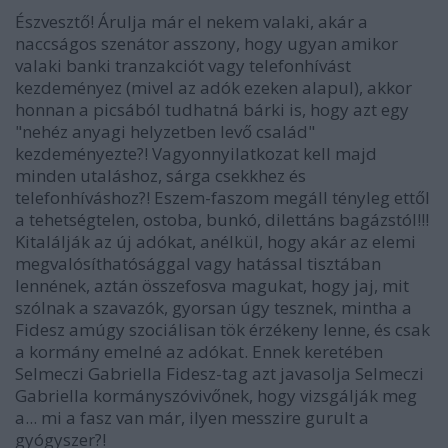
Észvesztő! Árulja már el nekem valaki, akár a
naccságos szenátor asszony, hogy ugyan amikor
valaki banki tranzakciót vagy telefonhívást
kezdeményez (mivel az adók ezeken alapul), akkor
honnan a picsából tudhatná bárki is, hogy azt egy
"nehéz anyagi helyzetben levő család"
kezdeményezte?! Vagyonnyilatkozat kell majd
minden utaláshoz, sárga csekkhez és
telefonhíváshoz?! Eszem-faszom megáll tényleg ettől
a tehetségtelen, ostoba, bunkó, dilettáns bagázstól!!!
Kitalálják az új adókat, anélkül, hogy akár az elemi
megvalósíthatósággal vagy hatással tisztában
lennének, aztán összefosva magukat, hogy jaj, mit
szólnak a szavazók, gyorsan úgy tesznek, mintha a
Fidesz amúgy szociálisan tök érzékeny lenne, és csak
a kormány emelné az adókat. Ennek keretében
Selmeczi Gabriella Fidesz-tag azt javasolja Selmeczi
Gabriella kormányszóvivőnek, hogy vizsgálják meg
a... mi a fasz van már, ilyen messzire gurult a
gyógyszer?!