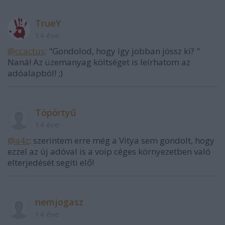
TrueY
14 éve
@ccactus
: "Gondolod, hogy így jobban jössz ki? "
Naná! Az üzemanyag költséget is leírhatom az
adóalapból! ;)
Töpörtyű
14 éve
@a4z
: szerintem erre még a Vitya sem gondolt, hogy
ezzel az új adóval is a voip céges környezetben való
elterjedését segíti elő!
nemjogasz
14 éve