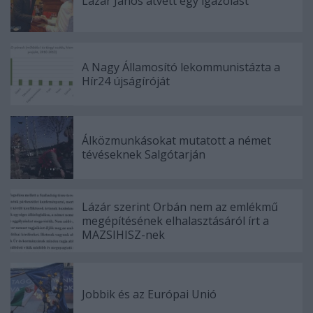
Lázár János átvett egy igazolást
A Nagy Államosító lekommunistázta a
Hír24 újságíróját
Álközmunkásokat mutatott a német
tévéseknek Salgótarján
Lázár szerint Orbán nem az emlékmű
megépítésének elhalasztásáról írt a
MAZSIHISZ-nek
Jobbik és az Európai Unió