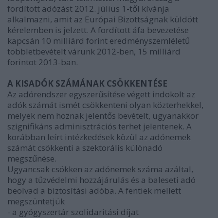
fordított adózást 2012. július 1-től kívánja
alkalmazni, amit az Európai Bizottságnak küldött
kérelemben is jelzett. A fordított áfa bevezetése
kapcsán 10 milliárd forint eredményszemléletű
többletbevételt várunk 2012-ben, 15 milliárd
forintot 2013-ban.
A KISADÓK SZÁMÁNAK CSÖKKENTÉSE
Az adórendszer egyszerűsítése végett indokolt az
adók számát ismét csökkenteni olyan közterhekkel,
melyek nem hoznak jelentős bevételt, ugyanakkor
szignifikáns adminisztrációs terhet jelentenek. A
korábban leírt intézkedések közül az adónemek
számát csökkenti a szektorális különadó
megszűnése.
Ugyancsak csökken az adónemek száma azáltal,
hogy a tűzvédelmi hozzájárulás és a baleseti adó
beolvad a biztosítási adóba. A fentiek mellett
megszüntetjük
- a gyógyszertár szolidaritási díjat