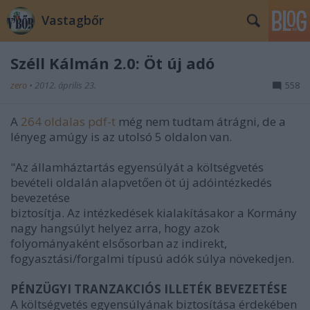
Vastagbőr
Széll Kálmán 2.0: Öt új adó
zero
•
2012. április 23.
558
A
264 oldalas pdf-t
még nem tudtam átrágni, de a
lényeg amúgy is az utolsó 5 oldalon van.
"Az államháztartás egyensúlyát a költségvetés
bevételi oldalán alapvetően öt új adóintézkedés
bevezetése
biztosítja. Az intézkedések kialakításakor a Kormány
nagy hangsúlyt helyez arra, hogy azok
folyományaként elsősorban az indirekt,
fogyasztási/forgalmi típusú adók súlya növekedjen.
PÉNZÜGYI TRANZAKCIÓS ILLETÉK BEVEZETÉSE
A költségvetés egyensúlyának biztosítása érdekében