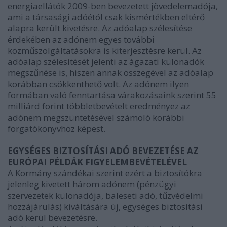
energiaellátók 2009-ben bevezetett jövedelemadója,
ami a társasági adóétól csak kismértékben eltérő
alapra került kivetésre. Az adóalap szélesítése
érdekében az adónem egyes további
közműszolgáltatásokra is kiterjesztésre kerül. Az
adóalap szélesítését jelenti az ágazati különadók
megszűnése is, hiszen annak összegével az adóalap
korábban csökkenthető volt. Az adónem ilyen
formában való fenntartása várakozásaink szerint 55
milliárd forint többletbevételt eredményez az
adónem megszüntetésével számoló korábbi
forgatókönyvhöz képest.
EGYSÉGES BIZTOSÍTÁSI ADÓ BEVEZETÉSE AZ
EURÓPAI PÉLDÁK FIGYELEMBEVÉTELÉVEL
A Kormány szándékai szerint ezért a biztosítókra
jelenleg kivetett három adónem (pénzügyi
szervezetek különadója, baleseti adó, tűzvédelmi
hozzájárulás) kiváltására új, egységes biztosítási
adó kerül bevezetésre.