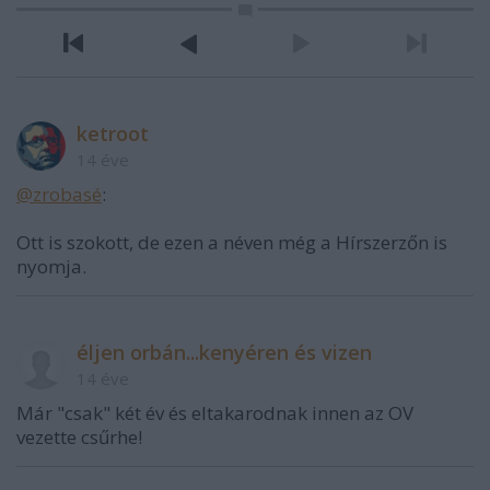
ketroot
14 éve
@zrobasé
:
Ott is szokott, de ezen a néven még a Hírszerzőn is
nyomja.
éljen orbán...kenyéren és vizen
14 éve
Már "csak" két év és eltakarodnak innen az OV
vezette csűrhe!