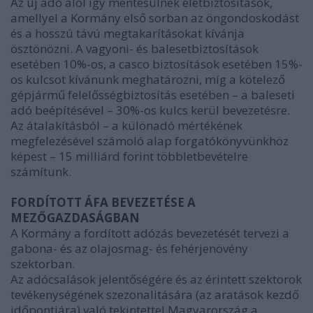
Az új adó alól így mentesülnek életbiztosítások,
amellyel a Kormány első sorban az öngondoskodást
és a hosszú távú megtakarításokat kívánja
ösztönözni. A vagyoni- és balesetbiztosítások
esetében 10%-os, a casco biztosítások esetében 15%-
os kulcsot kívánunk meghatározni, míg a kötelező
gépjármű felelősségbiztosítás esetében – a baleseti
adó beépítésével – 30%-os kulcs kerül bevezetésre.
Az átalakításból – a különadó mértékének
megfelezésével számoló alap forgatókönyvünkhöz
képest – 15 milliárd forint többletbevételre
számítunk.
FORDÍTOTT ÁFA BEVEZETÉSE A
MEZŐGAZDASÁGBAN
A Kormány a fordított adózás bevezetését tervezi a
gabona- és az olajosmag- és fehérjenövény
szektorban.
Az adócsalások jelentőségére és az érintett szektorok
tevékenységének szezonalitására (az aratások kezdő
időpontjára) való tekintettel Magyarország a