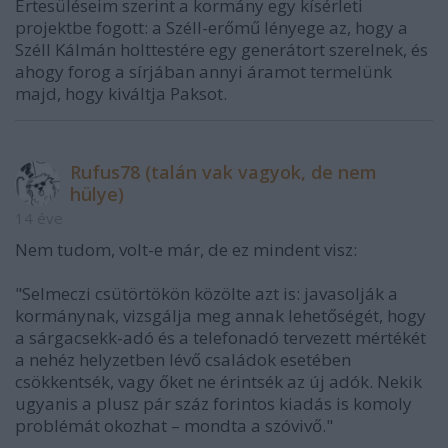
Értesüléseim szerint a kormány egy kísérleti
projektbe fogott: a Széll-erőmű lényege az, hogy a
Széll Kálmán holttestére egy generátort szerelnek, és
ahogy forog a sírjában annyi áramot termelünk
majd, hogy kiváltja Paksot.
Rufus78 (talán vak vagyok, de nem
hülye)
14 éve
Nem tudom, volt-e már, de ez mindent visz:
"Selmeczi csütörtökön közölte azt is: javasolják a
kormánynak, vizsgálja meg annak lehetőségét, hogy
a sárgacsekk-adó és a telefonadó tervezett mértékét
a nehéz helyzetben lévő családok esetében
csökkentsék, vagy őket ne érintsék az új adók. Nekik
ugyanis a plusz pár száz forintos kiadás is komoly
problémát okozhat – mondta a szóvivő."