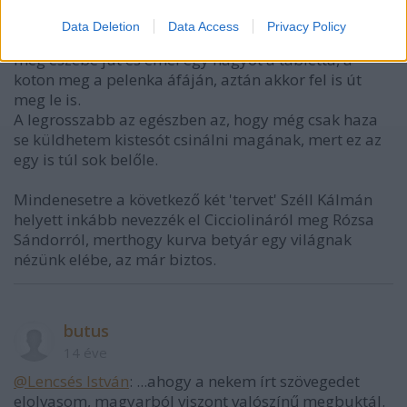
Data Deletion
Data Access
Privacy Policy
Meglátjátok, ennek a mattolcsi gyereknek egyszer
még eszébe jut és emel egy nagyot a tabletta, a
koton meg a pelenka áfáján, aztán akkor fel is út
meg le is.
A legrosszabb az egészben az, hogy még csak haza
se küldhetem kistesót csinálni magának, mert ez az
egy is túl sok belőle.
Mindenesetre a következő két 'tervet' Széll Kálmán
helyett inkább nevezzék el Cicciolináról meg Rózsa
Sándorról, merthogy kurva betyár egy világnak
nézünk elébe, az már biztos.
butus
14 éve
@Lencsés István
: ...ahogy a nekem írt szövegedet
elolvasom, magyarból viszont valószínű megbuktál.