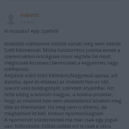
ménrót
14 éve
Ki kicsoda? Ady: Széllről
Kiválóbb szélhámos milliók sorsát még nem intézte
Széll Kálmánnál. Mióta hatalomhoz jutatta ennek a
szerencsétlen országnak rossz végzete De most,
mégiscsak észrevesz bennünket a kegyelmes nagy
szélhámos.
Áldjátok ezért Széll Kálmánt,(Nagynevű apósa, azt
dalolta, ápol és eltakar) az imádott hon ez idő
szerint való boldogítóját, szeretett atyámfiai. Azt
hitte eddig a letörött magyar, a koldus proletár,
hogy az imádott hon nem okvetetlenül követeli meg
tőle az éhenhalást. Ha meg nem is élhetsz, de
meghalnod itt kell, kínban nyomorúságban.
A nyomorult százezreknek ma már csak egy joguk
van: fölfordulni. Előbb-utóbb ezt is csak e célra