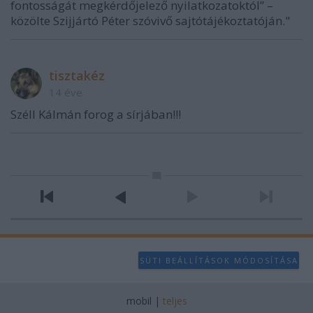
fontosságát megkérdőjelező nyilatkozatoktól” –
közölte Szijjártó Péter szóvivő sajtótájékoztatóján."
tisztakéz
14 éve
Széll Kálmán forog a sírjában!!!
SÜTI BEÁLLÍTÁSOK MÓDOSÍTÁSA
mobil
|
teljes