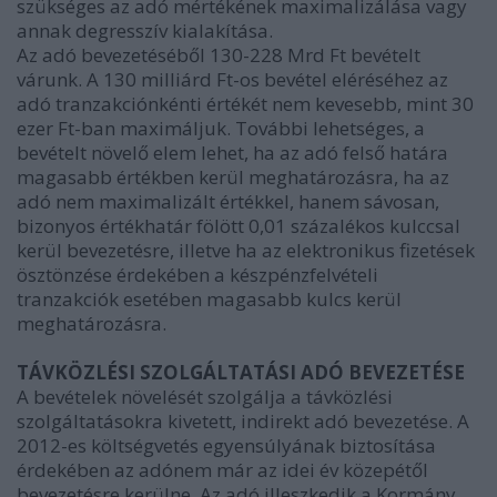
szükséges az adó mértékének maximalizálása vagy
annak degresszív kialakítása.
Az adó bevezetéséből 130-228 Mrd Ft bevételt
várunk. A 130 milliárd Ft-os bevétel eléréséhez az
adó tranzakciónkénti értékét nem kevesebb, mint 30
ezer Ft-ban maximáljuk. További lehetséges, a
bevételt növelő elem lehet, ha az adó felső határa
magasabb értékben kerül meghatározásra, ha az
adó nem maximalizált értékkel, hanem sávosan,
bizonyos értékhatár fölött 0,01 százalékos kulccsal
kerül bevezetésre, illetve ha az elektronikus fizetések
ösztönzése érdekében a készpénzfelvételi
tranzakciók esetében magasabb kulcs kerül
meghatározásra.
TÁVKÖZLÉSI SZOLGÁLTATÁSI ADÓ BEVEZETÉSE
A bevételek növelését szolgálja a távközlési
szolgáltatásokra kivetett, indirekt adó bevezetése. A
2012-es költségvetés egyensúlyának biztosítása
érdekében az adónem már az idei év közepétől
bevezetésre kerülne. Az adó illeszkedik a Kormány