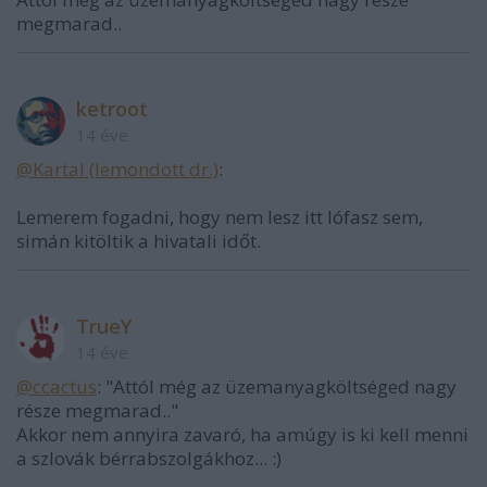
megmarad..
ketroot
14 éve
@Kartal (lemondott dr.)
:
Lemerem fogadni, hogy nem lesz itt lófasz sem,
simán kitöltik a hivatali időt.
TrueY
14 éve
@ccactus
: "Attól még az üzemanyagköltséged nagy
része megmarad.."
Akkor nem annyira zavaró, ha amúgy is ki kell menni
a szlovák bérrabszolgákhoz... :)