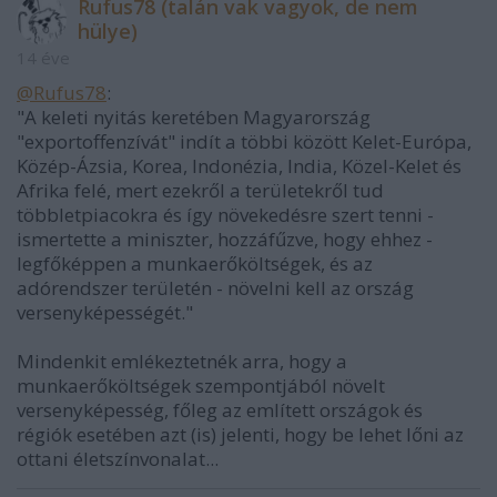
Rufus78 (talán vak vagyok, de nem
hülye)
14 éve
@Rufus78
:
"A keleti nyitás keretében Magyarország
"exportoffenzívát" indít a többi között Kelet-Európa,
Közép-Ázsia, Korea, Indonézia, India, Közel-Kelet és
Afrika felé, mert ezekről a területekről tud
többletpiacokra és így növekedésre szert tenni -
ismertette a miniszter, hozzáfűzve, hogy ehhez -
legfőképpen a munkaerőköltségek, és az
adórendszer területén - növelni kell az ország
versenyképességét."
Mindenkit emlékeztetnék arra, hogy a
munkaerőköltségek szempontjából növelt
versenyképesség, főleg az említett országok és
régiók esetében azt (is) jelenti, hogy be lehet lőni az
ottani életszínvonalat...