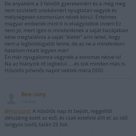
De anyaként a 3 felnőtt gyerekemért és a még meg
nem született unokáimért nyugtalan vagyok és
mélységesen szomorúan nézek körül. Értelmes
magyar emberek mint ti is elvágyódtok innen! Ez
nem jó, mert igen is mindenkinek a saját hazájában
kéne megtalálnia a saját "életét" ami lehet, hogy
nem a legboldogabb lenne, de az ne a mindenkori
hatalom miatt legyen már!
Én már nyugalomra vágynék a koromat nézve is!
Na az hiányzik itt legbelül......és sok minden más is.
Hűsölős pihenős napot nektek mára:DDD
Bee-zony
14 éve
@Horizont
: A hűsölős nap itt bejött, reggeltől
délutánig esett az eső, és csak estefelé állt el; az idő
langyos (volt), talán 25 fok.