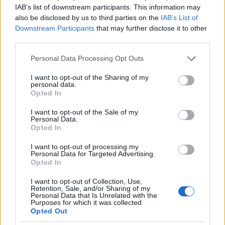
IAB’s list of downstream participants. This information may
nem tudom elhagyni, egyébként a hazám az
also be disclosed by us to third parties on the
IAB’s List of
Univerzum.
Downstream Participants
that may further disclose it to other
third parties.
A másik irány, hogy hazám Magyarország,
Budapest, annak egyik kerülete, annak egyik lakása,
Please note that this website/app uses one or more Google
Personal Data Processing Opt Outs
annak egyik szobája... ez a visszafelé irány, a
services and may gather and store information including but
megsemmisülés, és ez nem jó, akárhogy is
not limited to your visit or usage behaviour. You may click to
I want to opt-out of the Sharing of my
personal data.
ideologizálják egyesek mindenféle okokból, hogy de.
grant or deny consent to Google and its third-party tags to
Opted In
Ez nem jó, hanem csak kényelmes. Hajrá lustaság...
use your data for below specified purposes in below Google
Ne is csináljunk semmit, csak üljünk és keseregjünk
consent section.
I want to opt-out of the Sale of my
a sorsunk felett.
Personal Data.
Opted In
Akinek ez jó, az nem én vagyok.
Tehát még egyszer mondom-írom, hogy terjeszkedni
I want to opt-out of processing my
kell, és ki kell rajzani a Kárpát-medencéből. Nem
Personal Data for Targeted Advertising.
Opted In
feltétlenül az 57 éves anyukáknak, akik inkább egy
helyben ülnek (mint a török nők), hanem a sarjaknak.
I want to opt-out of Collection, Use,
A fiataloknak birniuk kell a gyűrődést a világban,
Retention, Sale, and/or Sharing of my
Personal Data that Is Unrelated with the
legalább annyira, mint a kínaiaknak, mert
Purposes for which it was collected.
különben... kihalás.
Opted Out