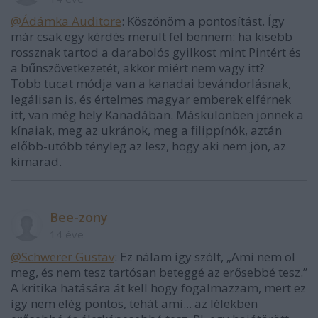
@Ádámka Auditore
: Köszönöm a pontosítást. Így
már csak egy kérdés merült fel bennem: ha kisebb
rossznak tartod a darabolós gyilkost mint Pintért és
a bűnszövetkezetét, akkor miért nem vagy itt?
Több tucat módja van a kanadai bevándorlásnak,
legálisan is, és értelmes magyar emberek elférnek
itt, van még hely Kanadában. Máskülönben jönnek a
kínaiak, meg az ukránok, meg a filippínók, aztán
előbb-utóbb tényleg az lesz, hogy aki nem jön, az
kimarad.
Bee-zony
14 éve
@Schwerer Gustav
: Ez nálam így szólt, „Ami nem öl
meg, és nem tesz tartósan beteggé az erősebbé tesz.”
A kritika hatására át kell hogy fogalmazzam, mert ez
így nem elég pontos, tehát ami... az lélekben