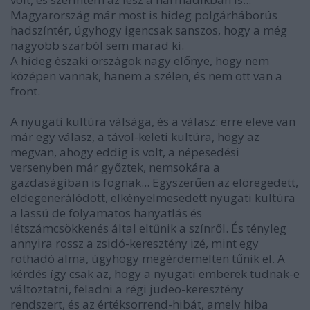
Magyarország már most is hideg polgárháborús
hadszíntér, úgyhogy igencsak sanszos, hogy a még
nagyobb szarból sem marad ki.
A hideg északi országok nagy előnye, hogy nem
középen vannak, hanem a szélen, és nem ott van a
front.
A nyugati kultúra válsága, és a válasz: erre eleve van
már egy válasz, a távol-keleti kultúra, hogy az
megvan, ahogy eddig is volt, a népesedési
versenyben már győztek, nemsokára a
gazdaságiban is fognak... Egyszerűen az elöregedett,
eldegenerálódott, elkényelmesedett nyugati kultúra
a lassú de folyamatos hanyatlás és
létszámcsökkenés által eltűnik a színről. És tényleg
annyira rossz a zsidó-keresztény izé, mint egy
rothadó alma, úgyhogy megérdemelten tűnik el. A
kérdés így csak az, hogy a nyugati emberek tudnak-e
változtatni, feladni a régi judeo-keresztény
rendszert, és az értéksorrend-hibát, amely hiba