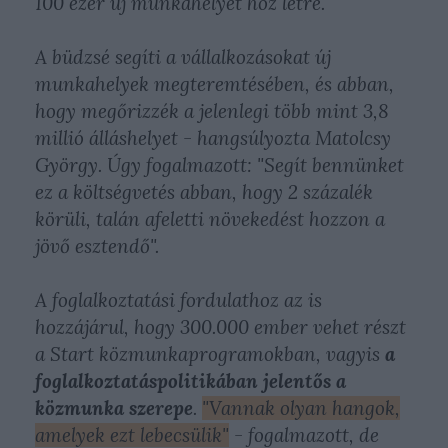
100 ezer új munkahelyet hoz létre.
A büdzsé segíti a vállalkozásokat új
munkahelyek megteremtésében, és abban,
hogy megőrizzék a jelenlegi több mint 3,8
millió álláshelyet - hangsúlyozta Matolcsy
György. Úgy fogalmazott:
"Segít bennünket
ez a költségvetés abban, hogy 2 százalék
körüli, talán afeletti növekedést hozzon a
jövő esztendő"
.
A foglalkoztatási fordulathoz az is
hozzájárul, hogy 300.000 ember vehet részt
a Start közmunkaprogramokban, vagyis
a
foglalkoztatáspolitikában jelentős a
közmunka szerepe
.
"Vannak olyan hangok,
amelyek ezt lebecsülik"
- fogalmazott, de