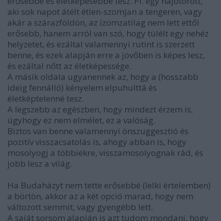
erősebbé és életképesebbé tesz. Pl. egy hajótörött,
aki sok napot átélt étlen-szomjan a tengeren, vagy
akár a szárazföldön, az izomzatilag nem lett ettől
erősebb, hanem arról van szó, hogy túlélt egy nehéz
helyzetet, és ezáltal valamennyi rutint is szerzett
benne, és ezek alapján erre a jövőben is képes lesz,
és ezáltal nőtt az életképessége.
A másik oldala ugyanennek az, hogy a (hosszabb
ideig fennálló) kényelem elpuhulttá és
életképtelenné tesz.
A legszebb az egészben, hogy mindezt érzem is,
úgyhogy ez nem elmélet, ez a valóság.
Biztos van benne valamennyi önszuggesztió és
pozitív visszacsatolás is, ahogy abban is, hogy
mosolyogj a többiekre, visszamosolyognak rád, és
jobb lesz a világ.
Ha Budaházyt nem tette erősebbé (lelki értelemben)
a börtön, akkor az a két opció marad, hogy nem
változott semmit, vagy gyengébb lett.
A saját sorsom alapján is azt tudom mondani, hogy