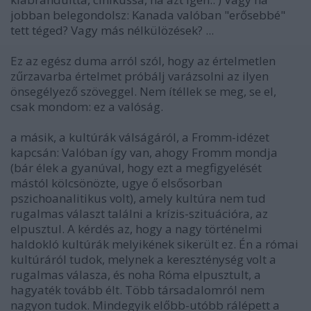
jobban belegondolsz: Kanada valóban "erősebbé"
tett téged? Vagy más nélkülözések? ...
Ez az egész duma arról szól, hogy az értelmetlen
zűrzavarba értelmet próbálj varázsolni az ilyen
önsegélyező szöveggel. Nem ítéllek se meg, se el,
csak mondom: ez a valóság.
a másik, a kultúrák válságáról, a Fromm-idézet
kapcsán: Valóban így van, ahogy Fromm mondja
(bár élek a gyanúval, hogy ezt a megfigyelését
mástól kölcsönözte, ugye ő elsősorban
pszichoanalitikus volt), amely kultúra nem tud
rugalmas választ találni a krízis-szituációra, az
elpusztul. A kérdés az, hogy a nagy történelmi
haldokló kultúrák melyikének sikerült ez. Én a római
kultúráról tudok, melynek a kereszténység volt a
rugalmas válasza, és noha Róma elpusztult, a
hagyaték tovább élt. Több társadalomról nem
nagyon tudok. Mindegyik előbb-utóbb rálépett a