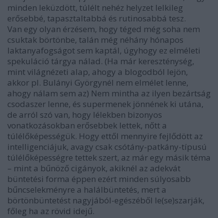
minden leküzdött, túlélt nehéz helyzet lelkileg
erősebbé, tapasztaltabbá és rutinosabbá tesz.
Van egy olyan érzésem, hogy téged még soha nem
csuktak börtönbe, talán még néhány hónapos
laktanyafogságot sem kaptál, úgyhogy ez elméleti
spekuláció tárgya nálad. (Ha már kereszténység,
mint világnézeti alap, ahogy a blogodból lejön,
akkor pl. Bulányi Györgynél nem elmélet lenne,
ahogy nálam sem az) Nem mintha az ilyen bezártság
csodaszer lenne, és supermenek jönnének ki utána,
de arról szó van, hogy lélekben bizonyos
vonatkozásokban erősebbek lettek, nőtt a
túlélőképességük. Hogy ettől mennyire fejlődött az
intelligenciájuk, avagy csak csótány-patkány-típusú
túlélőképességre tettek szert, az már egy másik téma
– mint a bűnöző cigányok, akiknél az adekvát
büntetési forma éppen ezért minden súlyosabb
bűncselekményre a halálbüntetés, mert a
börtönbüntetést nagyjából-egészéből le(se)szarják,
főleg ha az rövid idejű.