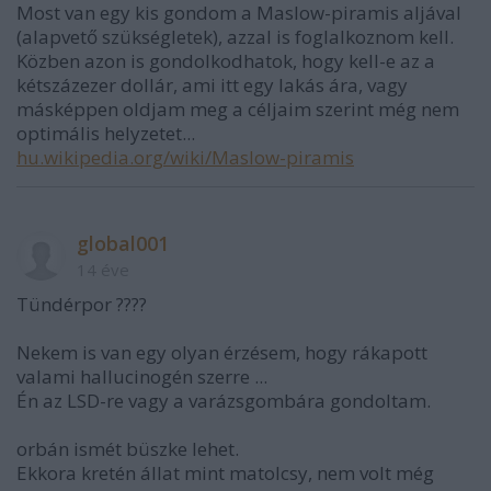
Most van egy kis gondom a Maslow-piramis aljával
(alapvető szükségletek), azzal is foglalkoznom kell.
Közben azon is gondolkodhatok, hogy kell-e az a
kétszázezer dollár, ami itt egy lakás ára, vagy
másképpen oldjam meg a céljaim szerint még nem
optimális helyzetet...
hu.wikipedia.org/wiki/Maslow-piramis
global001
14 éve
Tündérpor ????
Nekem is van egy olyan érzésem, hogy rákapott
valami hallucinogén szerre ...
Én az LSD-re vagy a varázsgombára gondoltam.
orbán ismét büszke lehet.
Ekkora kretén állat mint matolcsy, nem volt még