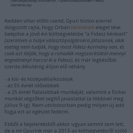
Kedden vihar előtti csend, Gyuri biztos ezerrel
dolgozott rajta, hogy Orbán
kérésének
eleget téve
beépítse a jövő évi költségvetésbe "a Fidesz kéréseit"
(szerintem a hülye választópolgárokra játszanak, akik
esetleg nem tudják, hogy most Fidesz-kormány van, és
csak azt látják, hogy a rohadék megszorítóktól mennyi
engedményt harcol ki a Fidesz)
, és már legkésőbb
szerda délutánig álljon elő néhány
- a kis- és középvállalkozások
- az 55 évnél idősebbek
- a 25 évnél fiatalabbak munkáját, valamint a fizikai
munkát végzőket segítő javaslattal (a többivel meg
július 9-ig). Nem utolsósorban pedig milyen új adó
fogja ezt az egészet fedezni.
Ebből a bejelentésből akkor ugyan semmi sem lett,
de a mi Gyurink már a 2013-as költségvetésről szóló