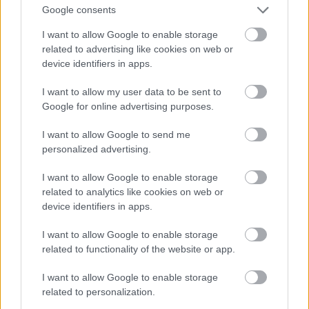
Google consents
Ádámka Auditore
I want to allow Google to enable storage
14 éve
related to advertising like cookies on web or
device identifiers in apps.
@Bee-zony
: Elnézést, ha nem fogalmaztam elég
világosan. Itt nem a te gondolataidra reflektáltam
I want to allow my user data to be sent to
ezzel a mondattal és tudom nagyon jól, hogy nem
Google for online advertising purposes.
mondtál ilyet. Te még csak össze sem hasonlítottad
őket és azt akartad bizonyítani, hogy odakint is
I want to allow Google to send me
vannak bajok, meg van bűnözés, amin nincs is mit
personalized advertising.
vitatni. Amit írtam, az pedig a saját véleményem volt,
amiben csupán azt akartam kifejezni, hogy Pintért a
I want to allow Google to enable storage
befolyása miatt veszélyesebb bűnözőnek tartom,
related to analytics like cookies on web or
mint a darabolós Magnottát. Míg Magnotta érthető
device identifiers in apps.
okokból közellenséggé vált és volt gondolom egy
I want to allow Google to enable storage
nemzetközi elfogatóparancs ellene, legrosszabb
related to functionality of the website or app.
esetben pedig elég egy jól irányzott golyó a
lekapcsolására, megvannak a megfelelően kiképzett
I want to allow Google to enable storage
rendőri erők, akik eljárnak és végeznek is vele, ha
related to personalization.
úgy alakul, bármekkora horror, amit tett. Pintér már