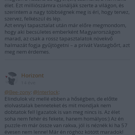
élet. Ezt milliószámra csinálják szerte a világon, és
szerintem a nagy többségnek meg is éri, hogy tervez,
szervez, felkészül és lép.
Azt ennyi tapasztalat után már előre megmondom,
hogy aki becsületes emberként Magyarországon
marad, az csak a rossz tapasztalatok növekvő
halmazát fogja gyűjtögetni – a privát Vastagbőrt, azt
meg nem érdemes.
Horizont
14 éve
@Bee-zony
:
@Interlock
:
Elindulok víz mellé ebben a hőségben, de előtte
elolvastalak benneteket és mit mondjak nem
dobtatok fel! Igazatok is van meg nincs is. Az élet
soha nem fehér és fekete, hanem homályos:) Az én
puzzle-m már össze van rakva, jól is néznék ki ha 57
évesen nem lenne! Már én röghöz kötött maradok!