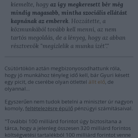
kiemelte, hogy
az így megkeresett bér még
mindig magasabb, mintha szociális ellátást
kapnának az emberek
. Hozzátette, a
közmunkából tovább kell menni, az nem
tartós megoldás, de a lényeg, hogy az abban
résztvevők
"megízlelik a munka ízét"
."
Csütörtökön aztán megbizonyosodhattunk róla,
hogy jó munkához tényleg idő kell, bár Gyuri késett
egy picit, de cserébe olyan ötlettel
állt elő
, de
olyannal...
Egyszerűen nem tudok betelni a miniszter úr nagyon
komoly,
feltételezésre épülő
pénzügyi számításaival.
"
További 100 milliárd forintot úgy biztosítana a
tárca, hogy a jelenleg összesen 320 milliárd forintos
költségvetési tartalékból 100 milliárd forintot venne