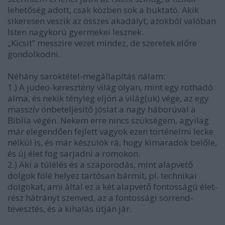
lehetőség adott, csak közben sok a buktató. Akik
sikeresen veszik az összes akadályt, azokból valóban
Isten nagykorú gyermekei lesznek.
„Kicsit” messzire vezet mindez, de szeretek előre
gondolkodni.
Néhány saroktétel-megállapítás nálam:
1.) A judeo-keresztény világ olyan, mint egy rothadó
alma, és nekik tényleg eljön a világ(uk) vége, az egy
masszív önbeteljesítő jóslat a nagy háborúval a
Biblia végén. Nekem erre nincs szükségem, agyilag
már elegendően fejlett vagyok ezen történelmi lecke
nélkül is, és már készülök rá, hogy kimaradok belőle,
és új élet fog sarjadni a romokon.
2.) Aki a túlélés és a szaporodás, mint alapvető
dolgok fölé helyez tartósan bármit, pl. technikai
dolgokat, ami által ez a két alapvető fontosságú élet-
rész hátrányt szenved, az a fontossági sorrend-
tévesztés, és a kihalás útján jár.