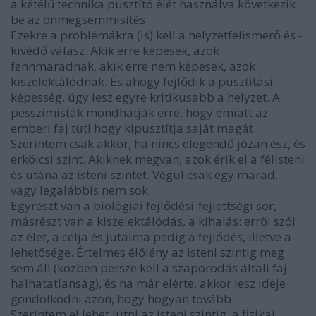
a kétélű technika pusztító élét használva következik
be az önmegsemmisítés.
Ezekre a problémákra (is) kell a helyzetfelismerő és -
kivédő válasz. Akik erre képesek, azok
fennmaradnak, akik erre nem képesek, azok
kiszelektálódnak. És ahogy fejlődik a pusztítási
képesség, úgy lesz egyre kritikusabb a helyzet. A
pesszimisták mondhatják erre, hogy emiatt az
emberi faj tuti hogy kipusztítja saját magát.
Szerintem csak akkor, ha nincs elegendő józan ész, és
erkölcsi szint. Akiknek megvan, azok érik el a félisteni
és utána az isteni szintet. Végül csak egy marad,
vagy legalábbis nem sok.
Egyrészt van a biológiai fejlődési-fejlettségi sor,
másrészt van a kiszelektálódás, a kihalás: erről szól
az élet, a célja és jutalma pedig a fejlődés, illetve a
lehetősége. Értelmes élőlény az isteni szintig meg
sem áll (közben persze kell a szaporodás általi faj-
halhatatlanság), és ha már elérte, akkor lesz ideje
gondolkodni azon, hogy hogyan tovább.
Szerintem el lehet jutni az isteni szintig, a fizikai