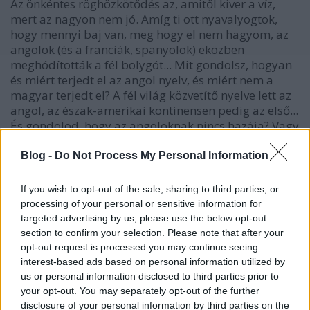
Az önkéntes röghözkötődés az, amitől kiver a víz,
mert az nagyon nem jó. Amíg ti ott nyavalyogtok,
hogy mennyi baj van, meg hogy el nem hagyom, az
angolok (és a franciák, spanyolok) eközben
meghódították a fél bolygót... Mit gondolsz, hogyan
és miért terjedt el az angol nyelv, és miért nem a
magyar terjedt el? A fél világ közvetítő nyelve lett az
angol, az észak-amerikai kontinensen pedig az első...
És gondolod, hogy az angoloknak nincs hazája? Vagy
egy amerikainak, kanadainak?
Nagy különbség, hogy elterjedni és szaporodni, vagy
Blog -
Do Not Process My Personal Information
egy helyben maradni és kihalni.
Az elterjedők és szaporodók csinálják jól. Úgy látom,
If you wish to opt-out of the sale, sharing to third parties, or
hogy jelenleg a kínaiak a legjobbak ebben a
processing of your personal or sensitive information for
műfajban... Azt a gyermekszeretetet amit náluk
targeted advertising by us, please use the below opt-out
láttam imitt-amott, tanítani kellene.
section to confirm your selection. Please note that after your
Gyermekszerető, nem válik el (könnyen), van neki 3-4
opt-out request is processed you may continue seeing
gyermeke, és nem nyavalyog, úgyhogy persze hogy
interest-based ads based on personal information utilized by
sikeres.
us or personal information disclosed to third parties prior to
your opt-out. You may separately opt-out of the further
disclosure of your personal information by third parties on the
Kimondom, hazám a Föld, és ez is csak azért, mert