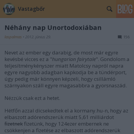
Vastagbőr
Néhány nap Unortodoxiában
laspalmas
•
2012. június 29.
156
Nevet az ember egy darabig, de most már egyre
kevésbé vicces ez a "
hungarian fairytale
". Gondolom a
teljesítménykényszer miatt Matolcsy napról napra
egyre nagyobb adagban kapkodja be a tündérport,
úgy pedig már könnyen képzeli, hogy csillámló
szárnyakon száll egyre magasabbra a gyorsnaszád.
Nézzük csak ezt a hetet.
Hétfőn azzal dicsekedtek el a kormany.hu-n, hogy az
elbaszott adórendszerük miatt 5,61 milliárdot
fizetnek
fizetünk, hogy 124ezer embernek ne
csökkenjen a fizetése az elbaszott adórendszerük