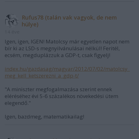
Rufus78 (talán vak vagyok, de nem
hülye)
14 éve
Igen, igen, IGEN! Matolcsy már egyetlen napot nem
bír ki az LSD-s megnyilvánulásai nélkül! Feritél,
ecsém, megduplázzuk a GDP-t, csak figyelj!
index.hu/gazdasag/magyar/2012/07/02/matolcsy_
meg_kell_ketszerezni_a_gdp-t/
"A miniszter megfogalmazása szerint ennek
eléréséhez évi 5-6 százalékos növekedési ütem
elegendő."
Igen, bazdmeg, matematikailag!