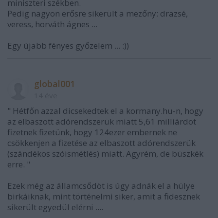
miniszteri székben.
Pedig nagyon erősre sikerült a mezőny: drazsé,
veress, horváth ágnes ...
Egy újabb fényes győzelem ... :))
global001
14 éve
" Hétfőn azzal dicsekedtek el a kormany.hu-n, hogy
az elbaszott adórendszerük miatt 5,61 milliárdot
fizetnek fizetünk, hogy 124ezer embernek ne
csökkenjen a fizetése az elbaszott adórendszerük
(szándékos szóismétlés) miatt. Agyrém, de büszkék
erre. "
Ezek még az államcsődöt is úgy adnák el a hülye
birkáiknak, mint történelmi siker, amit a fidesznek
sikerült egyedül elérni ....