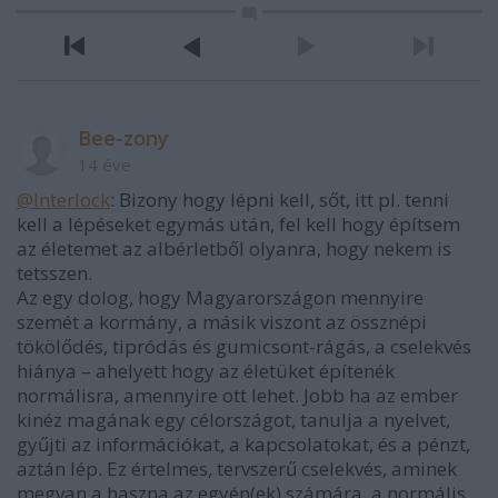
Bee-zony
14 éve
@Interlock
: Bizony hogy lépni kell, sőt, itt pl. tenni
kell a lépéseket egymás után, fel kell hogy építsem
az életemet az albérletből olyanra, hogy nekem is
tetsszen.
Az egy dolog, hogy Magyarországon mennyire
szemét a kormány, a másik viszont az össznépi
tökölődés, tipródás és gumicsont-rágás, a cselekvés
hiánya – ahelyett hogy az életüket építenék
normálisra, amennyire ott lehet. Jobb ha az ember
kinéz magának egy célországot, tanulja a nyelvet,
gyűjti az információkat, a kapcsolatokat, és a pénzt,
aztán lép. Ez értelmes, tervszerű cselekvés, aminek
megvan a haszna az egyén(ek) számára, a normális