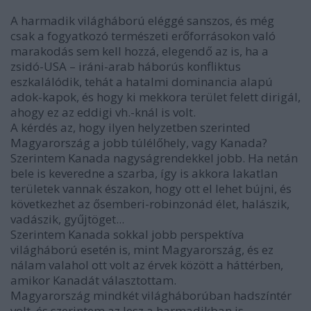
A harmadik világháború eléggé sanszos, és még
csak a fogyatkozó természeti erőforrásokon való
marakodás sem kell hozzá, elegendő az is, ha a
zsidó-USA – iráni-arab háborús konfliktus
eszkalálódik, tehát a hatalmi dominancia alapú
adok-kapok, és hogy ki mekkora terület felett dirigál,
ahogy ez az eddigi vh.-knál is volt.
A kérdés az, hogy ilyen helyzetben szerinted
Magyarország a jobb túlélőhely, vagy Kanada?
Szerintem Kanada nagyságrendekkel jobb. Ha netán
bele is keveredne a szarba, így is akkora lakatlan
területek vannak északon, hogy ott el lehet bújni, és
következhet az ősemberi-robinzonád élet, halászik,
vadászik, gyűjtöget...
Szerintem Kanada sokkal jobb perspektíva
világháború esetén is, mint Magyarország, és ez
nálam valahol ott volt az érvek között a háttérben,
amikor Kanadát választottam.
Magyarország mindkét világháborúban hadszíntér
volt, és szerintem az lesz a harmadikban is...