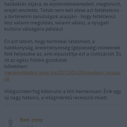
haldoklás útjára, és eljelentéktelenedett, megkövült,
erejét vesztette. Tehát nem kell eleve azt feltételezni -
a történelmi tanulságok alapján - hogy feltétlenül
lesz valami megoldás, valami válasz, a nyugati
kultúra válságára például.
Én azt látom, hogy technikai látásmód, a
hatékonyság, eredményesség (gépiesség) mindenek
fölé helyezése az, ami elpusztítja ezt a civilizációt. És
itt az egész Földre gondolok.
bővebben:
menekulttabor.blog.hu/2012/05/20/modern_mitosz
ok
Világszinten fog kiborulni a bili hamarosan. Érik egy
új nagy háború, a világméretű recesszió miatt.
Bee-zony
14 éve