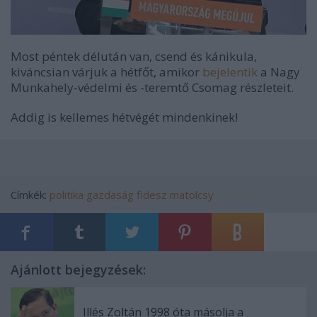
Most péntek délután van, csend és kánikula,
kiváncsian várjuk a hétfőt, amikor
bejelentik
a Nagy
Munkahely-védelmi és -teremtő Csomag részleteit.
Addig is kellemes hétvégét mindenkinek!
Címkék:
politika
gazdaság
fidesz
matolcsy
Ajánlott bejegyzések:
Illés Zoltán 1998 óta másolja a