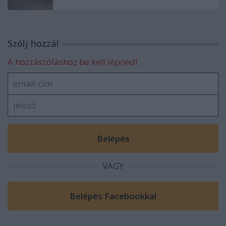
Szólj hozzá!
A hozzászóláshoz be kell lépned!
VAGY