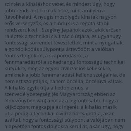
szintén a kihaláshoz vezet, és mindezt úgy, hogy
jobb rendszert hoznak létre, mint amilyen a
(távol)keleti. A nyugis mosolygós kínaiak nagyon
erős versenyzők, és a hinduk is a régóta stabil
rendszerükkel... Szegény japánok azok, akik erősen
ráléptek a technikai civilizáció útjára, és ugyanúgy
fontossági sorrendet tévesztettek, mint a nyugatiak,
a gondolkodás súlypontja áttevődött a valóban
fontos dolgokról, a szaporodásról, a
fennmaradásról a sokadrangú fontosságú technikai
kütyükre, meg az egyéb civilizációs kellékekre,
amiknek a jobb fennmaradást kellene szolgálnia, de
nem ezt szolgálják, hanem öncéllá, öncélúvá váltak.
A kihalás egyik útja a hedonizmus, a
szenvedélybetegség (és Magyarország ebben az
élmezőnyben van) ahol az a legfontosabb, hogy a
kéjközpont megkapja az ingerét, a kihalás másik
útja pedig a technikai civilizáció csapdája, akár
azáltal, hogy a fontossági súlypont a valójában nem
alapvetően fontos dolgokra kerül át, akár úgy, hogy