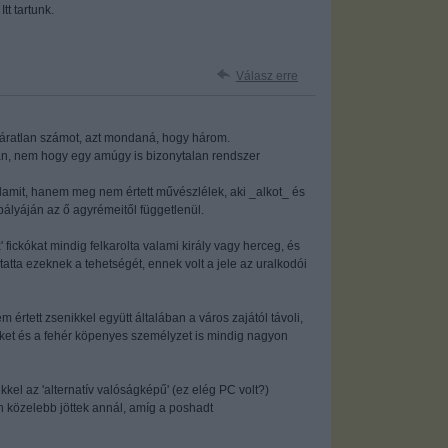
tt tartunk.
Válasz erre
 páratlan számot, azt mondaná, hogy három.
ban, nem hogy egy amúgy is bizonytalan rendszer
lamit, hanem meg nem értett művészlélek, aki _alkot_ és
pályáján az ő agyrémeitől függetlenül.
 fickókat mindig felkarolta valami király vagy herceg, és
ta ezeknek a tehetségét, ennek volt a jele az uralkodói
tett zsenikkel együtt általában a város zajától távoli,
őket és a fehér köpenyes személyzet is mindig nagyon
kel az 'alternatív valóságképű' (ez elég PC volt?)
közelebb jöttek annál, amíg a poshadt