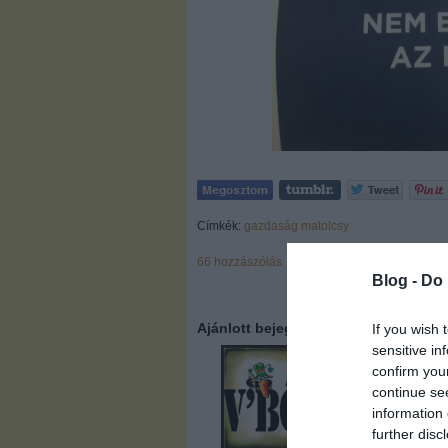
Címkék:
gazdaság
matolcsy
66
hozzászólás
Blog -
Do 
Ajánlott bejegyzések:
If you wish 
sensitive in
confirm you
continue se
information 
further disc