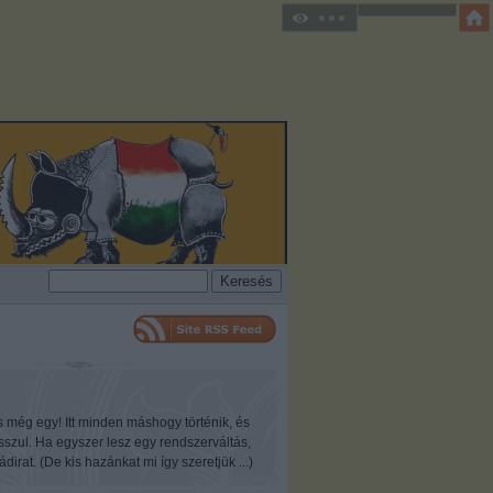
s még egy! Itt minden máshogy történik, és
osszul. Ha egyszer lesz egy rendszerváltás,
ádirat. (De kis hazánkat mi így szeretjük ...)