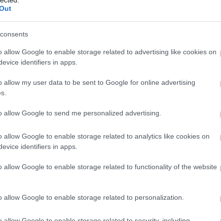
Out
alomnak minősülnek, értük a
szolgáltatás technikai
üzemeltetője semmilyen felelősséget nem
hez. Részletek a
Felhasználási feltételekben
és az
adatvédelmi tájékoztatóban
.
consents
k, de nem hülye)
2012.12.11. 09:33:54
o allow Google to enable storage related to advertising like cookies on
gról kéne lejönnie, ami ezekbe a hellokittis-csillámpónis
evice identifiers in apps.
eresztül a sámánisztikus gazdaságpolitikáját... és akkor
bban menne. Talán mégiscsak lehet valami abban, hogy a
és a racionalitáshoz kéne közelebb lennie, mint a
o allow my user data to be sent to Google for online advertising
ecsülni kell az állami bevételeket és kiadásokat, és nem
s.
to allow Google to send me personalized advertising.
 magyar ember -akár csak a lelke mélyén, szobája
, aki szerint nem ez a leghülyébb fasz, aki megfordult a
o allow Google to enable storage related to analytics like cookies on
evice identifiers in apps.
Válasz erre
o allow Google to enable storage related to functionality of the website
. sajnos nálam nem üti meg az ingerküszöböt. Remélem nem
o allow Google to enable storage related to personalization.
 írtam, mert fölösleges ez a téma...
o allow Google to enable storage related to security, including