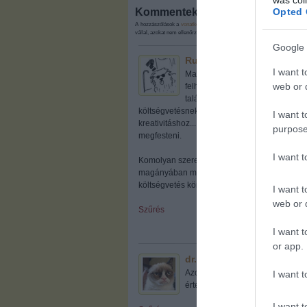
Opted 
Kommentek:
A hozzászólások a
vonatkozó jogszabályok
értelmében felhasználói tart
vállal, azokat nem ellenőrzi. Kifogás esetén forduljon a blog szerkesztőjé
Google 
Rufus78 (talán vak vagyo
I want t
Matolcsy Györgynek arról az anya
web or d
felhőálmokba repíti őt, és ezek k
talán a számok eltalálása is jo
költségvetésnek inkább a valószínűségekhez 
I want t
kreativitáshoz... legalábbis addig, amíg megb
purpose
megfesteni.
I want 
Komolyan szeretném tudni, hogy van-e olyan
magányában megvallva magának a felismerést-
költségvetés környékén valaha is.
I want t
web or d
Szűrés
I want t
or app.
dr. Aullah
2012.12.11. 09:43:48
Azon kívül, hogy tökre vicces..
I want t
értesz félre laspalmas, nem azért
I want t