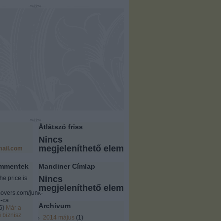
Átlátszó friss
Nincs
megjeleníthető elem
ail.com
ommentek
Mandiner Címlap
Nincs
the price is
megjeleníthető elem
overs.com/junk-
-ca
Archívum
6
)
Már a
i biznisz
2014 május
(
1
)