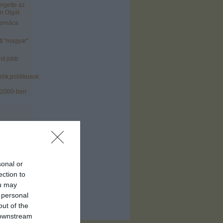
ergette az
n Olgát
tornáca
tt "magyar"
st jobb
ök,politikusok:
 2000-ben
sonal or
)
ection to
ofil
)
ou may
 personal
out of the
 downstream