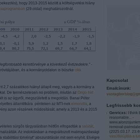
) bekezdés), hogy 2013-2015 között a költségvetési hiány
ciaprogramban
(29.oldal) meghatározottnál.
k legfontosabb kerettörvénye a következő évtizedekre."
-
záróvitájában, és a kormányoldalon is büszke
cikk
Kapcsolat
nt 2,7 százalékos hiányt állapít meg, vagyis a kormány a
Emailcímünk:
kkal. De természetesen no problem, miután az
Origo hírt
vastagborblog@gm
 is az ügyről, megszületett a megoldás. Banai Péter
helyettes államtitkára pénteken az MTI-nek
elmondta
, a
Legfrissebb k
törvény azon részének módosítását, amely a 2013 és a 2015
Genricxs:
I think 
reasonable... -
www.alonzojunkm
 kivételes sürgős tárgyalásban hétfőn elfogadták a
salátát
,
removal-palmdale
(
2025.03.17. 23:4
malizálták. Az indoklásban a megváltozott makrogazdasági
vasútfelújítás a tut
 stabilitási törvényt" abszurditásán mit sem enyhít. Elvégre