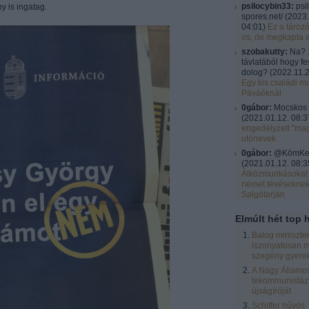
psilocybin33:
psi
ny is ingatag.
spores.net/
(
2023.
04:01
)
Ez a tároz
os, de megkapta 
szobakutty:
Na? 
távlatából hogy fe
dolog?
(
2022.11.2
Egy kis családi mu
Páváéknál
0gábor:
Mocskos 
(
2021.01.12. 08:3
engedélyzett "ma
utónevek
0gábor:
@KömKel:
(
2021.01.12. 08:3
Álközmunkásokat 
német tévésekne
Salgótarján
Elmúlt hét top h
Balog miniszte
iszonyatosan m
szegény gyere
A Nagy Államos
lekommunistázt
újságíróját
Schiffer hűvös