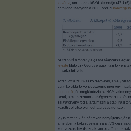
törvényt
, ami többek között kimondja (47.§ (6
nem lehet nagyobb a 2011. áprilisi
konvergen
"A stabilitási törvény a gazdaságpolitika egyi
jelezte
Matolcsy György a stabilitási törvény 
dicsekedett vele.
Aztán jött a 2013-as költségvetés, amely viszo
saját korábbi törvényét szegné meg egy mási
adott erről
, és megkérdezte az NGM véleményét
Benő, a minisztérium költségvetésért felelős 
salátatörvény fogja tartalmazni a stabilitási 
közötti deficitcélok meghatározásáról szól.
Így is történt, 7-én pénteken benyújtották, és
amelyben a költségvetési hiányt 3%-ban maxi
környezetre hivatkoznak, ám ez a "módosítják a