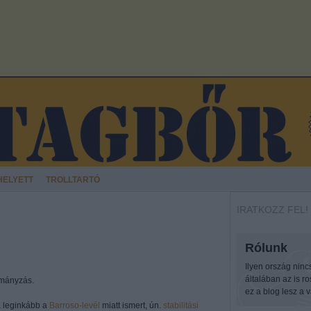
HELYETT
TROLLTARTÓ
IRATKOZZ FEL!
Rólunk
Ilyen ország ninc
általában az is r
rmányzás.
ez a blog lesz a v
a leginkább a
Barroso-levél
miatt ismert, ún.
stabilitási