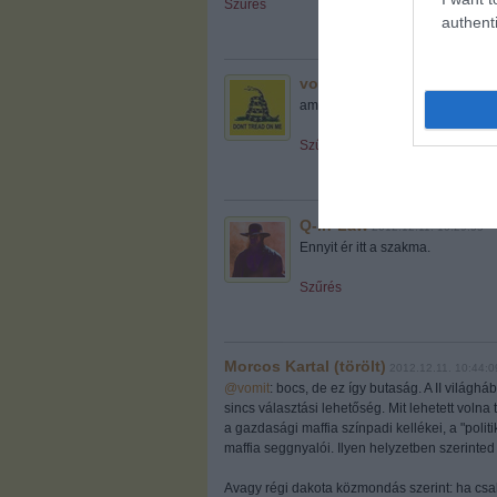
Szűrés
authenti
vomit
2012.12.11. 10:20:53
amilyen vezetoket megerdemel a
Szűrés
Q-in-Law
2012.12.11. 10:29:55
Ennyit ér itt a szakma.
Szűrés
Morcos Kartal (törölt)
2012.12.11. 10:44:0
@vomit
: bocs, de ez így butaság. A II világh
sincs választási lehetőség. Mit lehetett volna
a gazdasági maffia színpadi kellékei, a "poli
maffia seggnyalói. Ilyen helyzetben szerinted
Avagy régi dakota közmondás szerint: ha csak