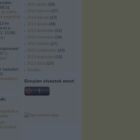
locybin-
2014 április
(
28
)
08.31.
2014 március
(
27
)
ó se 100%-
az engedélyt
2014 február
(
23
)
13 év
2014 január
(
28
)
st ez a
2013 december
(
22
)
2. 13:36
)
2013 november
(
18
)
tyi
2013 október
(
17
)
cigónevek!
2013 szeptember
(
24
)
7
)
Új,
2013 augusztus
(
10
)
gyar"
2013 július
(
27
)
 hazudsz!
Tovább
...
5
)
mutatott a
Ennyien olvastok most:
k
ét:
r
egalázta a
keket
ító
a a Hír24