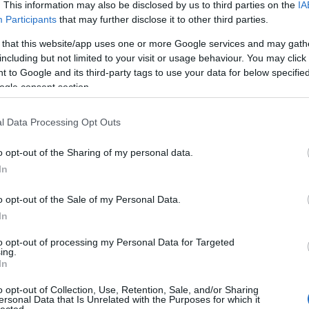
. This information may also be disclosed by us to third parties on the
IA
Álközmunkásokat
A korszak
Participants
that may further disclose it to other third parties.
t
mutatott a német
tárgya: A
tévéseknek
Hátizsák
 that this website/app uses one or more Google services and may gath
Salgótarján
including but not limited to your visit or usage behaviour. You may click 
 to Google and its third-party tags to use your data for below specifi
ogle consent section.
l Data Processing Opt Outs
Szellemi
kútmérgezés
o opt-out of the Sharing of my personal data.
In
o opt-out of the Sale of my Personal Data.
53733
In
to opt-out of processing my Personal Data for Targeted
i létszámnövelés
2012.12.11. 14:44:07
ing.
a változtatásokkal, hogy növelje a felsőoktatásba a
In
ányban növelje a felsőoktatási képzést el is végzők
tatá...
o opt-out of Collection, Use, Retention, Sale, and/or Sharing
ersonal Data that Is Unrelated with the Purposes for which it
lected.