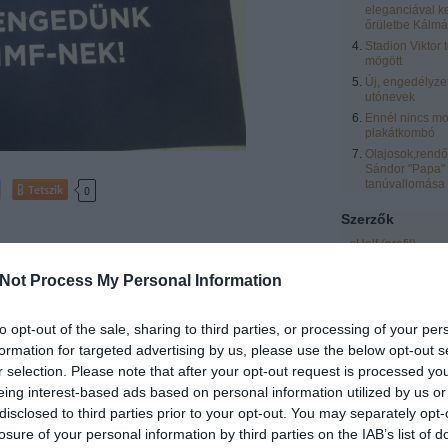
eleganciával k
őrületbe Kálmá
Stadion Viktor 
mögött
Új, engedélyze
utónevek
Ennél nincs mo
plakátkombó
Olajosok,rendőr
Sándor "Papa"
tanúvallomása
Tetszik
0
Szerzők
sHelf
(
profil
)
zero
(
profil
)
Not Process My Personal Information
eric
(
profil
)
laspalmas
(
profil
)
to opt-out of the sale, sharing to third parties, or processing of your per
Vendégblgr
(
profil
formation for targeted advertising by us, please use the below opt-out s
Rozsnyai Zsolt
(
pr
r selection. Please note that after your opt-out request is processed y
LCsilla16
(
profil
)
eing interest-based ads based on personal information utilized by us or
Egyéb
disclosed to third parties prior to your opt-out. You may separately opt-
losure of your personal information by third parties on the IAB’s list of