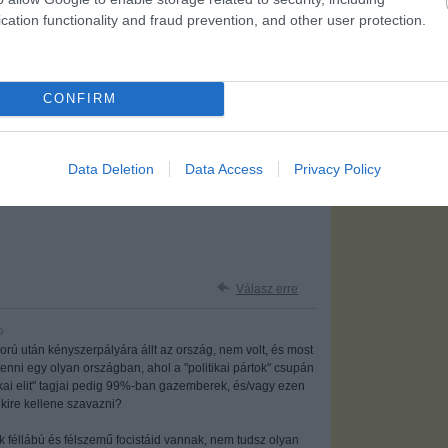
cation functionality and fraud prevention, and other user protection.
Válasz erre
z orszag, olyanjai vannak nekie
CONFIRM
Válasz erre
Data Deletion
Data Access
Privacy Policy
Válasz erre
9
áború után kényszerpályára állt az ország, nem volt, és most
 tenni egy olyan országban, ahol a "politikai pártok" csupán
tikai elit" tagjai pedig 99%-ban gazemberek, és/vagy ezen
 kire kellene szavazni?
 féllábú és félszemű focistáid vannak, nem tudsz olyan