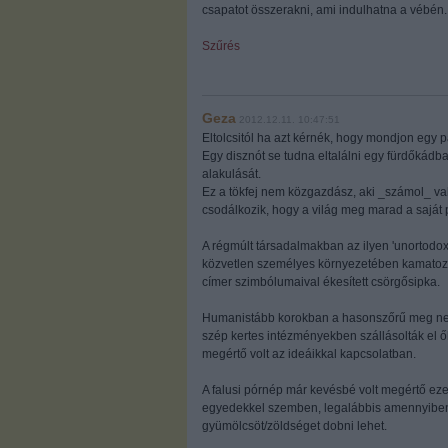
csapatot összerakni, ami indulhatna a vébén. I
Szűrés
Geza
2012.12.11. 10:47:51
Eltolcsitól ha azt kérnék, hogy mondjon egy
Egy disznót se tudna eltalálni egy fürdőkád
alakulását.
Ez a tökfej nem közgazdász, aki _számol_ va
csodálkozik, hogy a világ meg marad a saját 
A régmúlt társadalmakban az ilyen 'unortodox'
közvetlen személyes környezetében kamatoztat
címer szimbólumaival ékesített csörgősipka.
Humanistább korokban a hasonszőrű meg nem ér
szép kertes intézményekben szállásolták el 
megértő volt az ideáikkal kapcsolatban.
A falusi pórnép már kevésbé volt megértő ezek
egyedekkel szemben, legalábbis amennyiben 
gyümölcsöt/zöldséget dobni lehet.