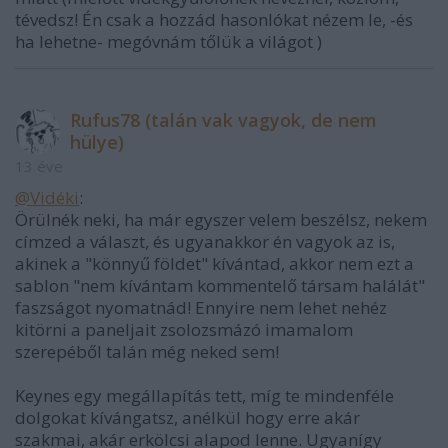
tévedsz! Én csak a hozzád hasonlókat nézem le, -és
ha lehetne- megóvnám tőlük a világot )
Rufus78 (talán vak vagyok, de nem
hülye)
13 éve
@Vidéki
:
Örülnék neki, ha már egyszer velem beszélsz, nekem
címzed a választ, és ugyanakkor én vagyok az is,
akinek a "könnyű földet" kívántad, akkor nem ezt a
sablon "nem kívántam kommentelő társam halálát"
faszságot nyomatnád! Ennyire nem lehet nehéz
kitörni a paneljait zsolozsmázó imamalom
szerepéből talán még neked sem!
Keynes egy megállapítás tett, míg te mindenféle
dolgokat kívángatsz, anélkül hogy erre akár
szakmai, akár erkölcsi alapod lenne. Ugyanígy