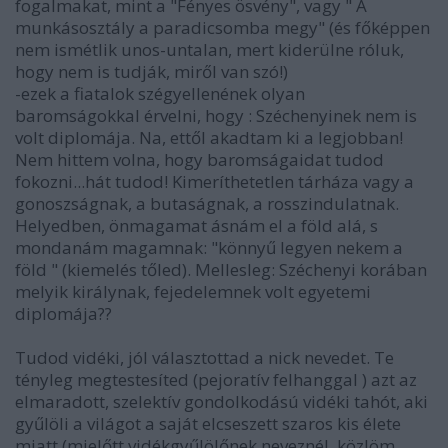
fogalmakat, mint a "Fényes ösvény", vagy " A
munkásosztály a paradicsomba megy" (és főképpen
nem ismétlik unos-untalan, mert kiderülne róluk,
hogy nem is tudják, miről van szó!)
-ezek a fiatalok szégyellenének olyan
baromságokkal érvelni, hogy : Széchenyinek nem is
volt diplomája. Na, ettől akadtam ki a legjobban!
Nem hittem volna, hogy baromságaidat tudod
fokozni...hát tudod! Kimeríthetetlen tárháza vagy a
gonoszságnak, a butaságnak, a rosszindulatnak.
Helyedben, önmagamat ásnám el a föld alá, s
mondanám magamnak: "könnyű legyen nekem a
föld " (kiemelés tőled). Mellesleg: Széchenyi korában
melyik királynak, fejedelemnek volt egyetemi
diplomája??
Tudod vidéki, jól választottad a nick nevedet. Te
tényleg megtestesíted (pejoratív felhanggal ) azt az
elmaradott, szelektív gondolkodású vidéki tahót, aki
gyűlöli a világot a saját elcseszett szaros kis élete
miatt (mielőtt vidékgyűlölőnek neveznél, közlöm,