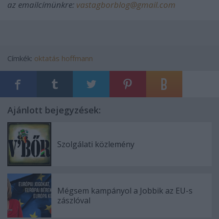
az emailcímünkre:
vastagborblog@gmail.com
Címkék:
oktatás
hoffmann
Ajánlott bejegyzések:
Szolgálati közlemény
Mégsem kampányol a Jobbik az EU-s
zászlóval