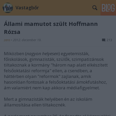
Vastagbőr
Állami mamutot szült Hoffmann
Rózsa
zero
•
2012. december 19.
213
Miközben (
nagyon helyesen
) egyetemisták,
főiskolások, gimnazisták, szülők, szimpatizánsok
tiltakoznak a kormány "három nap alatt elkészített
felsőoktatási reformja" ellen, a csendben, a
háttérben olyan "reformok" zajlanak, amik
hasonlóan fontosak a felsőoktatási ámokfutáshoz,
ám valamiért nem kap akkora médiafigyelmet.
Mert a gimnazisták helyében én az iskolám
államosítása ellen tiltakoznék.