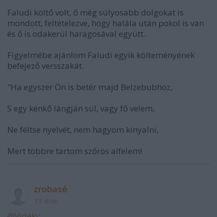
Faludi költő volt, ő még súlyosabb dolgokat is
mondott, feltételezve, hogy halála után pokol is van
és ő is odakerül haragosával együtt..
Figyelmébe ajánlom Faludi egyik költeményének
befejező versszakát.
"Ha egyszer Ön is betér majd Belzebubhoz,
S egy kénkő lángján sül, vagy fő velem,
Ne féltse nyelvét, nem hagyom kinyalni,
Mert többre tartom szőrös alfelem!
zrobasé
13 éve
@Vidéki
: