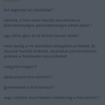
hol végezted az iskoláidat ?
nálatok, a foxi-maxi képzőn hazudozásra,
jellemtelenségre, gerinctelenségre adtak jelest ?
úgy tűnik igen, és te kitűnö tanuló voltál !
most pedig a mi adónkból éldegéled az életed, és
olyanok halálát kivánod, olyanokat pocskondiázol,
akiknek a fizetésedet köszönheted
szégyeld magad !!
apád,anyád erre tanitott ?
gyerekeidet is erre tanitod ?
vagy nálatok munmkaköri kötelesség a hazudozás ?