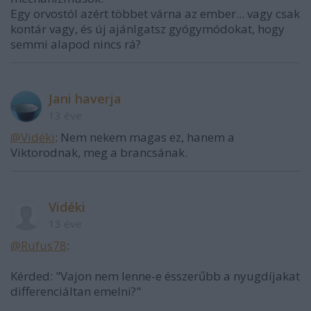
Egy orvostól azért többet várna az ember... vagy csak
kontár vagy, és új ajánlgatsz gyógymódokat, hogy
semmi alapod nincs rá?
Jani haverja
13 éve
@Vidéki
: Nem nekem magas ez, hanem a
Viktorodnak, meg a brancsának.
Vidéki
13 éve
@Rufus78
:
Kérded: "Vajon nem lenne-e ésszerűbb a nyugdíjakat
differenciáltan emelni?"