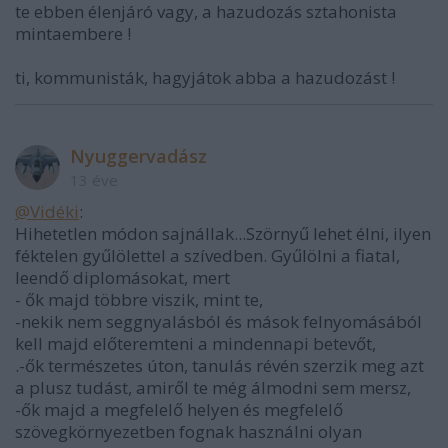
te ebben élenjáró vagy, a hazudozás sztahonista
mintaembere !
ti, kommunisták, hagyjátok abba a hazudozást !
Nyuggervadász
13 éve
@Vidéki
:
Hihetetlen módon sajnállak...Szörnyű lehet élni, ilyen
féktelen gyűlölettel a szívedben. Gyűlölni a fiatal,
leendő diplomásokat, mert
- ők majd többre viszik, mint te,
-nekik nem seggnyalásból és mások felnyomásából
kell majd előteremteni a mindennapi betevőt,
.-ők természetes úton, tanulás révén szerzik meg azt
a plusz tudást, amiről te még álmodni sem mersz,
-ők majd a megfelelő helyen és megfelelő
szövegkörnyezetben fognak használni olyan