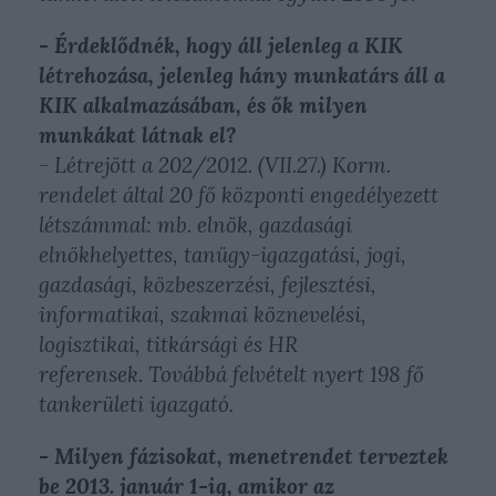
- Érdeklődnék, hogy áll jelenleg a KIK
létrehozása, jelenleg hány munkatárs áll a
KIK alkalmazásában, és ők milyen
munkákat látnak el?
- Létrejött a 202/2012. (VII.27.) Korm.
rendelet által 20 fő központi engedélyezett
létszámmal: mb. elnök, gazdasági
elnökhelyettes, tanügy-igazgatási, jogi,
gazdasági, közbeszerzési, fejlesztési,
informatikai, szakmai köznevelési,
logisztikai, titkársági és HR
referensek. Továbbá felvételt nyert 198 fő
tankerületi igazgató.
- Milyen fázisokat, menetrendet terveztek
be 2013. január 1-ig, amikor az