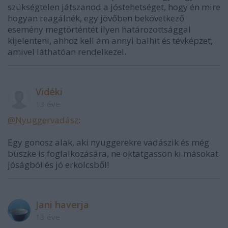
szükségtelen játszanod a jóstehetséget, hogy én mire
hogyan reagálnék, egy jövőben bekövetkező
esemény megtörténtét ilyen határozottsággal
kijelenteni, ahhoz kell ám annyi balhit és tévképzet,
amivel láthatóan rendelkezel.
Vidéki
13 éve
@Nyuggervadász
:
Egy gonosz alak, aki nyuggerekre vadászik és még
büszke is foglalkozására, ne oktatgasson ki másokat
jóságból és jó erkölcsből!
Jani haverja
13 éve