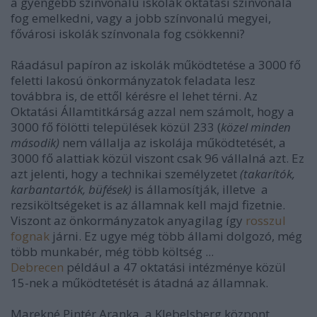
a gyengébb színvonalú iskolák oktatási színvonala
fog emelkedni, vagy a jobb színvonalú megyei,
fővárosi iskolák színvonala fog csökkenni?
Ráadásul papíron az iskolák működtetése a 3000 fő
feletti lakosú önkormányzatok feladata lesz
továbbra is, de ettől kérésre el lehet térni. Az
Oktatási Államtitkárság azzal nem számolt, hogy a
3000 fő fölötti települések közül 233 (
közel minden
második)
nem vállalja az iskolája működtetését, a
3000 fő alattiak közül viszont csak 96 vállalná azt. Ez
azt jelenti, hogy a technikai személyzetet
(takarítók,
karbantartók, büfések)
is államosítják, illetve a
rezsiköltségeket is az államnak kell majd fizetnie.
Viszont az önkormányzatok anyagilag így
rosszul
fognak
járni. Ez ugye még több állami dolgozó, még
több munkabér, még több költség ...
Debrecen
például a 47 oktatási intézménye közül
15-nek a működtetését is átadná az államnak.
Marekné Pintér Aranka, a Klebelsberg központ