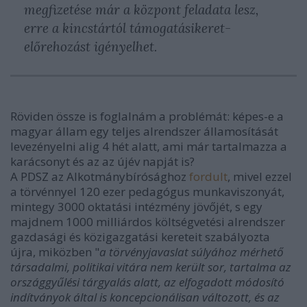
megfizetése már a központ feladata lesz,
erre a kincstártól támogatásikeret-
előrehozást igényelhet.
Röviden össze is foglalnám a problémát: képes-e a
magyar állam egy teljes alrendszer államosítását
levezényelni alig 4 hét alatt, ami már tartalmazza a
karácsonyt és az az újév napját is?
A PDSZ az Alkotmánybírósághoz
fordult
, mivel ezzel
a törvénnyel 120 ezer pedagógus munkaviszonyát,
mintegy 3000 oktatási intézmény jövőjét, s egy
majdnem 1000 milliárdos költségvetési alrendszer
gazdasági és közigazgatási kereteit szabályozta
újra, miközben "
a
törvényjavaslat súlyához mérhető
társadalmi, politikai vitára nem került sor, tartalma az
országgyűlési tárgyalás alatt, az elfogadott módosító
indítványok által is koncepcionálisan változott, és az