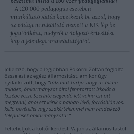
készíteni mind a 150 ezer pedagógusnak?
- A 120 000 pedagógus esetében
munkáltatóváltás következik be azzal, hogy
az eddigi munkáltató helyett a KIK lép be
jogutódként, melyről a dolgozó értesítést
kap a jelenlegi munkáltatójától.
Jellemző, hogy a legjobban Pokorni Zoltán foglalta
össze ezt az egész államosítást, amikor úgy
nyilatkozott, hogy "
túlzónak tartja, hogy az állam
minden, önkormányzat által fenntartott iskolát a
kezébe veszi. Szerinte elegendő lett volna ezt ott
megtenni, ahol ezt kérik a bajban lévő, forráshiányos,
kellő bevétellel vagy szakértelemmel nem rendelkező
települések önkormányzatai.
"
Feltehetjük a költői kérdést: Vajon az államosítástól