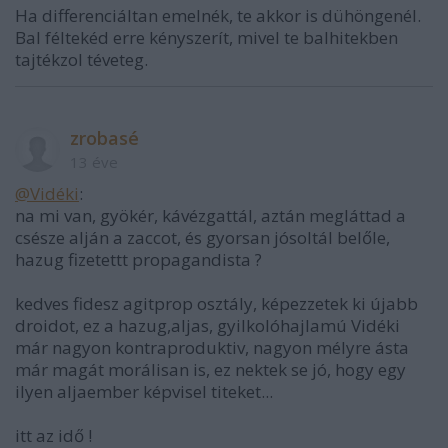
Ha differenciáltan emelnék, te akkor is dühöngenél.
Bal féltekéd erre kényszerít, mivel te balhitekben
tajtékzol téveteg.
zrobasé
13 éve
@Vidéki
:
na mi van, gyökér, kávézgattál, aztán megláttad a
csésze alján a zaccot, és gyorsan jósoltál belőle,
hazug fizetettt propagandista ?
kedves fidesz agitprop osztály, képezzetek ki újabb
droidot, ez a hazug,aljas, gyilkolóhajlamú Vidéki
már nagyon kontraproduktiv, nagyon mélyre ásta
már magát morálisan is, ez nektek se jó, hogy egy
ilyen aljaember képvisel titeket...
itt az idő !