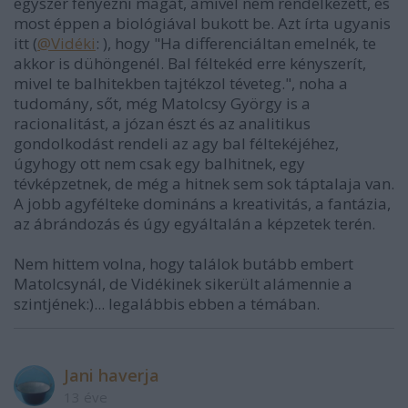
egyszer fényezni magát, amivel nem rendelkezett, és
most éppen a biológiával bukott be. Azt írta ugyanis
itt (
@Vidéki
: ), hogy "Ha differenciáltan emelnék, te
akkor is dühöngenél. Bal féltekéd erre kényszerít,
mivel te balhitekben tajtékzol téveteg.", noha a
tudomány, sőt, még Matolcsy György is a
racionalitást, a józan észt és az analitikus
gondolkodást rendeli az agy bal féltekéjéhez,
úgyhogy ott nem csak egy balhitnek, egy
tévképzetnek, de még a hitnek sem sok táptalaja van.
A jobb agyfélteke domináns a kreativitás, a fantázia,
az ábrándozás és úgy egyáltalán a képzetek terén.
Nem hittem volna, hogy találok butább embert
Matolcsynál, de Vidékinek sikerült alámennie a
szintjének:)... legalábbis ebben a témában.
Jani haverja
13 éve