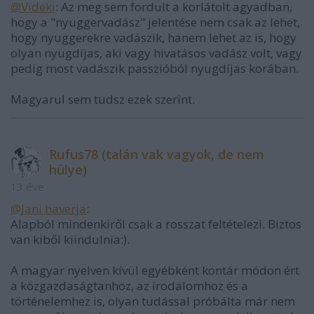
@Vidéki
: Az meg sem fordult a korlátolt agyadban,
hogy a "nyuggervadász" jelentése nem csak az lehet,
hogy nyuggerekre vadászik, hanem lehet az is, hogy
olyan nyugdíjas, aki vagy hivatásos vadász volt, vagy
pedig most vadászik passzióból nyugdíjas korában.
Magyarul sem tudsz ezek szerint.
Rufus78 (talán vak vagyok, de nem
hülye)
13 éve
@Jani haverja
:
Alapból mindenkiről csak a rosszat feltételezi. Biztos
van kiből kiindulnia:).
A magyar nyelven kívül egyébként kontár módon ért
a közgazdaságtanhoz, az irodalomhoz és a
történelemhez is, olyan tudással próbálta már nem