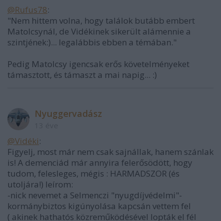
@Rufus78
:
"Nem hittem volna, hogy találok butább embert
Matolcsynál, de Vidékinek sikerült alámennie a
szintjének:)... legalábbis ebben a témában."
Pedig Matolcsy igencsak erős követelményeket
támasztott, és támaszt a mai napig... :)
Nyuggervadász
13 éve
@Vidéki
:
Figyelj, most már nem csak sajnállak, hanem szánlak
is! A demenciád már annyira felerősödött, hogy
tudom, felesleges, mégis : HARMADSZOR (és
utoljára!) leírom:
-nick nevemet a Selmenczi "nyugdíjvédelmi"-
kormánybiztos kigúnyolása kapcsán vettem fel
( akinek hathatós közreműködésével lopták el fél