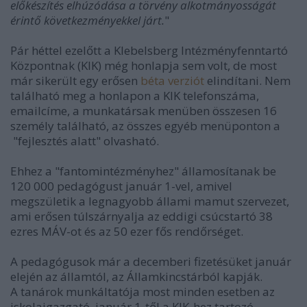
előkészítés elhúzódása a törvény alkotmányosságát
érintő következményekkel járt.
"
Pár héttel ezelőtt a Klebelsberg Intézményfenntartó
Központnak (KIK) még honlapja sem volt, de most
már sikerült egy erősen
béta verziót
elindítani. Nem
található meg a honlapon a KIK telefonszáma,
emailcíme, a munkatársak menüben összesen 16
személy található, az összes egyéb menüponton a
"fejlesztés alatt" olvasható.
Ehhez a "fantomintézményhez" államosítanak be
120 000 pedagógust január 1-vel, amivel
megszületik a legnagyobb állami mamut szervezet,
ami erősen túlszárnyalja az
eddigi csúcstartó 38
ezres MÁV-ot és az 50 ezer fős rendőrséget.
A pedagógusok már a decemberi fizetésüket január
elején az államtól, az Államkincstárból kapják.
A
tanárok munkáltatója most minden esetben az
iskolaigazgató, január 1-től a KIK-hez tartozó