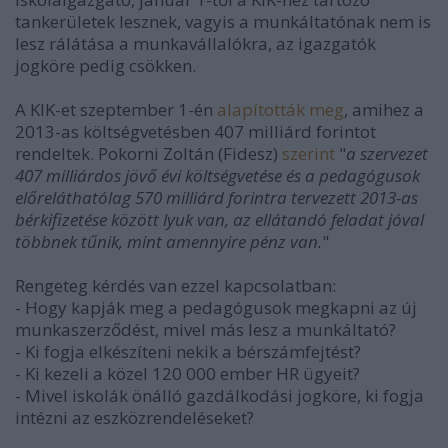
tankerületek lesznek, vagyis a munkáltatónak nem is
lesz rálátása a munkavállalókra, az igazgatók
jogköre pedig csökken.
A KIK-et szeptember 1-én
alapították meg
, amihez a
2013-as költségvetésben 407 milliárd forintot
rendeltek. Pokorni Zoltán (Fidesz)
szerint
"
a szervezet
407 milliárdos jövő évi költségvetése és a pedagógusok
előreláthatólag 570 milliárd forintra tervezett 2013-as
bérkifizetése között lyuk van,
az ellátandó feladat jóval
többnek tűnik, mint amennyire pénz van.
"
Rengeteg kérdés van ezzel kapcsolatban:
- Hogy kapják meg a pedagógusok megkapni az új
munkaszerződést, mivel más lesz a munkáltató?
- Ki fogja elkészíteni nekik a bérszámfejtést?
- Ki kezeli a közel 120 000 ember HR ügyeit?
- Mivel
iskolák önálló gazdálkodási jogköre, ki fogja
intézni az eszközrendeléseket?