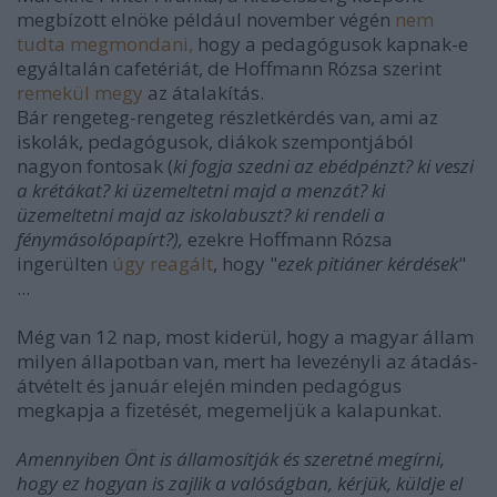
megbízott elnöke például november végén
nem
tudta megmondani,
hogy a pedagógusok kapnak-e
egyáltalán cafetériát, de Hoffmann Rózsa szerint
remekül megy
az átalakítás.
Bár rengeteg-rengeteg részletkérdés van, ami az
iskolák, pedagógusok, diákok szempontjából
nagyon fontosak (
ki fogja szedni az ebédpénzt? ki veszi
a krétákat? ki üzemeltetni majd a menzát? ki
üzemeltetni majd az iskolabuszt? ki rendeli a
fénymásolópapírt?),
ezekre Hoffmann Rózsa
ingerülten
úgy reagált
, hogy "
ezek pitiáner kérdések
"
...
Még van 12 nap, most kiderül, hogy a magyar állam
milyen állapotban van, mert ha levezényli az átadás-
átvételt és január elején minden pedagógus
megkapja a fizetését, megemeljük a kalapunkat.
Amennyiben Önt is államosítják és szeretné megírni,
hogy ez hogyan is zajlik a valóságban, kérjük, küldje el