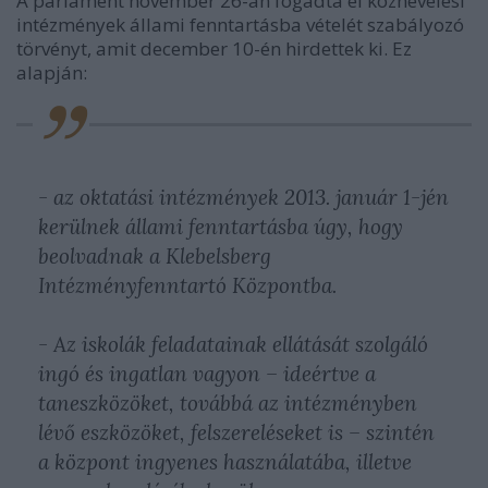
A parlament november 26-án fogadta el köznevelési
intézmények állami fenntartásba vételét szabályozó
törvényt, amit december 10-én hirdettek ki. Ez
alapján:
-
az oktatási intézmények 2013. január 1-jén
kerülnek állami fenntartásba úgy, hogy
beolvadnak a Klebelsberg
Intézményfenntartó Központba.
-
Az iskolák feladatainak ellátását szolgáló
ingó és ingatlan vagyon – ideértve a
taneszközöket, továbbá az intézményben
lévő eszközöket, felszereléseket is – szintén
a központ ingyenes használatába, illetve