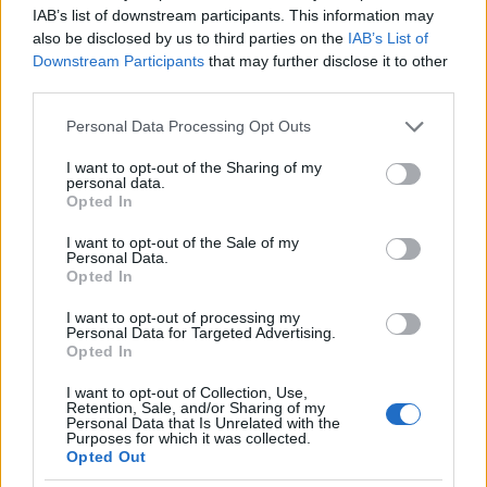
IAB’s list of downstream participants. This information may
@Jani haverja
:
also be disclosed by us to third parties on the
IAB’s List of
Downstream Participants
that may further disclose it to other
Egy ENSZ tanulmány szerint, ha 2050-ig fenn
third parties.
akarják tartani az aktív és inaktív lakosok arányát,
Please note that this website/app uses one or more Google
Personal Data Processing Opt Outs
a japánoknak 77 évre kellene emelniük a
services and may gather and store information including but
nyugdíjkorhatárt.
not limited to your visit or usage behaviour. You may click to
I want to opt-out of the Sharing of my
personal data.
grant or deny consent to Google and its third-party tags to
Opted In
use your data for below specified purposes in below Google
Tetszik érteni, miről van szó, vagy Jani haverjának ez
consent section.
magas, mint majomnak a zongora?
I want to opt-out of the Sale of my
Personal Data.
Opted In
I want to opt-out of processing my
Vidéki
Personal Data for Targeted Advertising.
13 éve
Opted In
@Rufus78
:
I want to opt-out of Collection, Use,
Retention, Sale, and/or Sharing of my
Personal Data that Is Unrelated with the
Átengedhetnéd a terepet új, fiatal, friss
Purposes for which it was collected.
gondolkodású balfácánoknak, hadd kapjanak ők is
Opted Out
bemutatkozási lehetőséget így karácsony előtt.