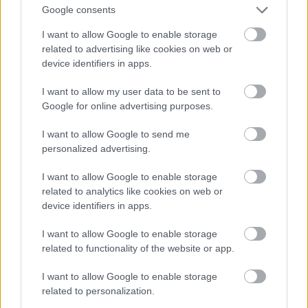
Neked is jót tesz majd az a kis pihenés, hidd el.
Google consents
I want to allow Google to enable storage
Vedd ezt jószándékú orvosi ingyenes tanácsnak :
related to advertising like cookies on web or
Olyanoknak, mint te, akik balhitekben hisznek és
device identifiers in apps.
tajtékoznak téveteg, megárthat az olvasás, ha meg
akarnak maradni vakhiteikben.
I want to allow my user data to be sent to
Google for online advertising purposes.
Nekik az árthat, ha olyan véleményt olvasnak, ami
tajtékzó balhiteikkel és vad kényszerképzeteikkel
I want to allow Google to send me
nem harmonizál. Ilyenkor dühbe jönnek.
personalized advertising.
Nekik egy tibeti imamalmot kellene beszerezni, ami
I want to allow Google to enable storage
related to analytics like cookies on web or
gépiesen ismételgetné azt, amiben vakon,
device identifiers in apps.
gondolkodás nélkül hisznek.
I want to allow Google to enable storage
Lelki nyugalmukat ez békében hagyná.
related to functionality of the website or app.
I want to allow Google to enable storage
Rufus78 (talán vak vagyok, de nem
related to personalization.