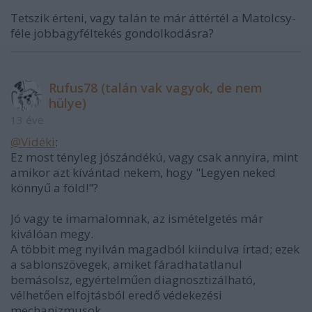
Tetszik érteni, vagy talán te már áttértél a Matolcsy-
féle jobbagyféltekés gondolkodásra?
Rufus78 (talán vak vagyok, de nem
hülye)
13 éve
@Vidéki
:
Ez most tényleg jószándékú, vagy csak annyira, mint
amikor azt kívántad nekem, hogy "Legyen neked
könnyű a föld!"?
Jó vagy te imamalomnak, az ismételgetés már
kiválóan megy.
A többit meg nyilván magadból kiindulva írtad; ezek
a sablonszövegek, amiket fáradhatatlanul
bemásolsz, egyértelműen diagnosztizálható,
vélhetően elfojtásból eredő védekezési
mechanizmusok.