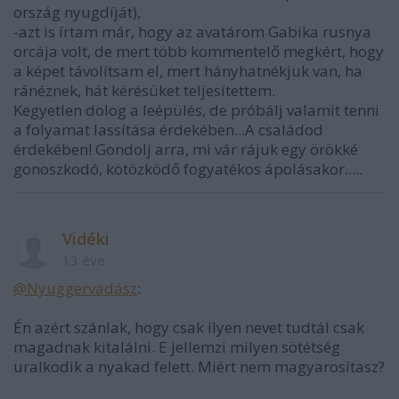
ország nyugdíját),
-azt is írtam már, hogy az avatárom Gabika rusnya
orcája volt, de mert több kommentelő megkért, hogy
a képet távolítsam el, mert hányhatnékjuk van, ha
ránéznek, hát kérésüket teljesítettem.
Kegyetlen dolog a leépülés, de próbálj valamit tenni
a folyamat lassítása érdekében...A családod
érdekében! Gondolj arra, mi vár rájuk egy örökké
gonoszkodó, kötözködő fogyatékos ápolásakor.....
Vidéki
13 éve
@Nyuggervadász
:
Én azért szánlak, hogy csak ilyen nevet tudtál csak
magadnak kitalálni. E jellemzi milyen sötétség
uralkodik a nyakad felett. Miért nem magyarosítasz?