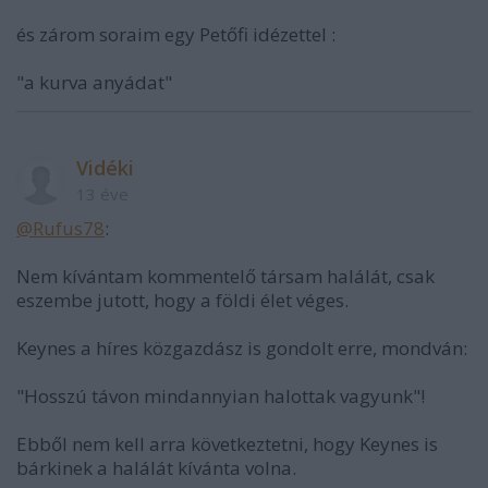
és zárom soraim egy Petőfi idézettel :
"a kurva anyádat"
Vidéki
13 éve
@Rufus78
:
Nem kívántam kommentelő társam halálát, csak
eszembe jutott, hogy a földi élet véges.
Keynes a híres közgazdász is gondolt erre, mondván:
"Hosszú távon mindannyian halottak vagyunk"!
Ebből nem kell arra következtetni, hogy Keynes is
bárkinek a halálát kívánta volna.