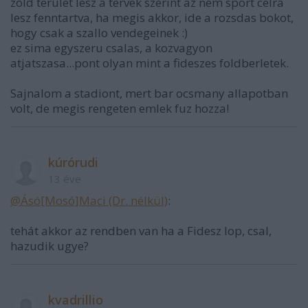
zold terulet lesz a tervek szerint az nem sport celra
lesz fenntartva, ha megis akkor, ide a rozsdas bokot,
hogy csak a szallo vendegeinek :)
ez sima egyszeru csalas, a kozvagyon
atjatszasa...pont olyan mint a fideszes foldberletek.
Sajnalom a stadiont, mert bar ocsmany allapotban
volt, de megis rengeten emlek fuz hozza!
kúrórudi
13 éve
@Ásó[Mosó]Maci (Dr. nélkül)
:
tehát akkor az rendben van ha a Fidesz lop, csal,
hazudik ugye?
kvadrillio