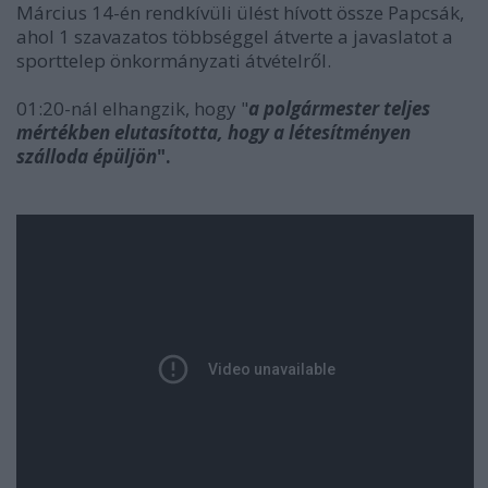
Március 14-én rendkívüli ülést hívott össze Papcsák,
ahol 1 szavazatos többséggel átverte a javaslatot a
sporttelep önkormányzati átvételről.
01:20-nál elhangzik, hogy "
a
polgármester teljes
mértékben elutasította, hogy a létesítményen
szálloda épüljön
".