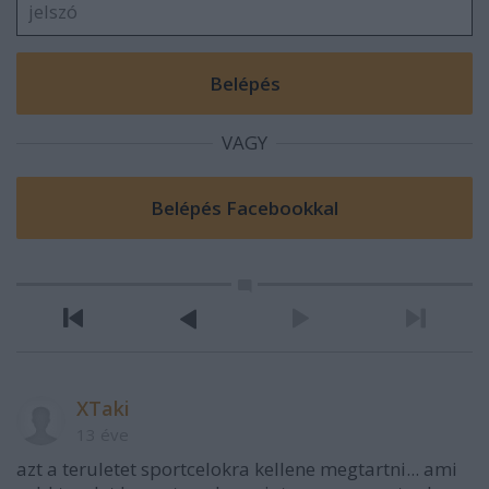
VAGY
XTaki
13 éve
azt a teruletet sportcelokra kellene megtartni... ami