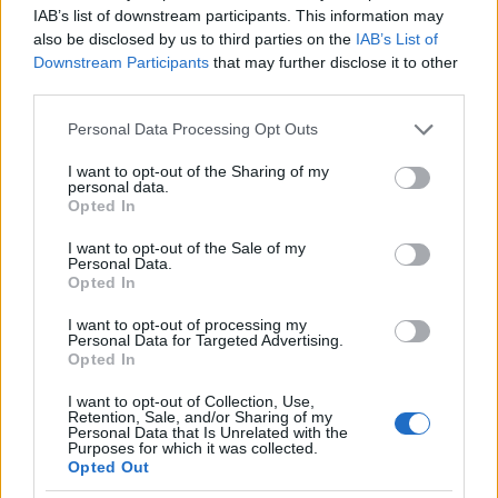
IAB’s list of downstream participants. This information may
also be disclosed by us to third parties on the
IAB’s List of
Downstream Participants
that may further disclose it to other
third parties.
Please note that this website/app uses one or more Google
Personal Data Processing Opt Outs
services and may gather and store information including but
not limited to your visit or usage behaviour. You may click to
I want to opt-out of the Sharing of my
personal data.
grant or deny consent to Google and its third-party tags to
Opted In
use your data for below specified purposes in below Google
consent section.
I want to opt-out of the Sale of my
Personal Data.
Opted In
I want to opt-out of processing my
Personal Data for Targeted Advertising.
Opted In
I want to opt-out of Collection, Use,
Retention, Sale, and/or Sharing of my
Personal Data that Is Unrelated with the
Purposes for which it was collected.
Opted Out