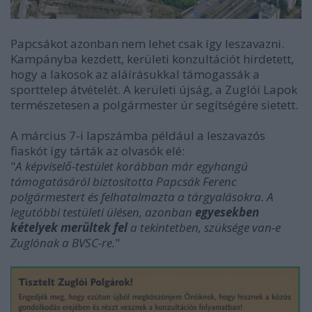
Papcsákot azonban nem lehet csak így leszavazni.
Kampányba kezdett, kerületi konzultációt hirdetett,
hogy a lakosok az aláírásukkal támogassák a
sporttelep átvételét. A kerületi újság, a Zuglói Lapok
természetesen a polgármester úr segítségére sietett.
A március 7-i lapszámba például a leszavazós
fiaskót így tárták az olvasók elé:
"
A képviselő-testület korábban már egyhangú
támogatásáról biztosította Papcsák Ferenc
polgármestert és felhatalmazta a tárgyalásokra. A
legutóbbi testületi ülésen, azonban
egyesekben
kételyek merültek fel
a tekintetben, szüksége van-e
Zuglónak a BVSC-re.
"