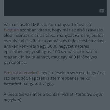
Várnai László LMP-s önkormányzati képviselő
blogján
azonban kitette, hogy már az első szavazás
előtt, február 2-án az önkormányzat
városfejlesztési
osztálya elkészítette a bontási és fejlesztési terveket,
amiken konkrétan egy 5
000 négyzetméteres
épületben négycsillagos, 100 szobás sportszálló-
magánklinika található, meg egy 400 férőhelyes
parkolóház.
Ezekről a tervekről
egyik üléseken sem esett egy árva
szó sem, sőt, Papcsák is szemrebbenés nélkül
hazudott
hallgatott végig.
A beépítés vázlat és a bontási
vázlat (
kattintva bejön
nagyban
)