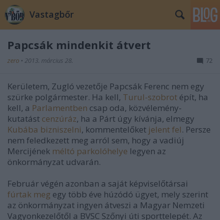
Vastagbőr
Papcsák mindenkit átvert
zero
•
2013. március 28.
72
Kerületem, Zugló vezetője Papcsák Ferenc nem egy
szürke polgármester. Ha kell,
Turul-szobrot
épít, ha
kell, a
Parlamentben
csap oda, közvélemény-
kutatást
cenzúráz
, ha a Párt úgy kívánja, elmegy
Kubába bizniszelni
, kommentelőket
jelent fel
. Persze
nem feledkezett meg arról sem, hogy a vadiúj
Mercijének
méltó parkolóhelye
legyen az
önkormányzat udvarán.
Február végén azonban a saját képviselőtársai
fúrtak meg
egy több éve húzódó ügyet, mely szerint
az önkormányzat ingyen átveszi a Magyar Nemzeti
Vagyonkezelőtől a BVSC Szőnyi úti sporttelepét. Az