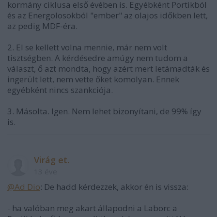
kormány ciklusa első évében is. Egyébként Portikból
és az Energolosokból "ember" az olajos időkben lett,
az pedig MDF-éra.
2. El se kellett volna mennie, már nem volt
tisztségben. A kérdésedre amúgy nem tudom a
választ, ő azt mondta, hogy azért mert letámadták és
ingerült lett, nem vette őket komolyan. Ennek
egyébként nincs szankciója.
3. Másolta. Igen. Nem lehet bizonyítani, de 99% így
is.
Virág et.
13 éve
@Ad Dio
: De hadd kérdezzek, akkor én is vissza:
- ha valóban meg akart állapodni a Laborc a