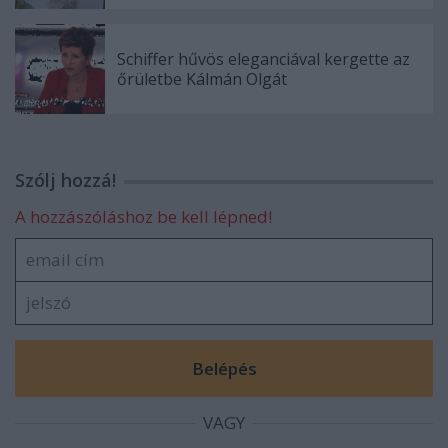
Schiffer hűvös eleganciával kergette az
őrületbe Kálmán Olgát
Szólj hozzá!
A hozzászóláshoz be kell lépned!
VAGY