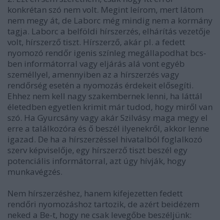
konkrétan szó nem volt. Megint leírom, mert látom
nem megy át, de Laborc még mindig nem a kormány
tagja. Laborc a belföldi hírszerzés, elhárítás vezetője
volt, hírszerző tiszt. Hírszerző, akár pl. a fedett
nyomozó rendőr igenis színleg megállapodhat bcs-
ben informátorral vagy eljárás alá vont egyéb
személlyel, amennyiben az a hírszerzés vagy
rendőrség esetén a nyomozás érdekeit elősegíti.
Ehhez nem kell nagy szakembernek lenni, ha láttál
életedben egyetlen krimit már tudod, hogy miről van
szó. Ha Gyurcsány vagy akár Szilvásy maga megy el
erre a találkozóra és ő beszél ilyenekről, akkor lenne
igazad. De ha a hírszerzéssel hivatalból foglalkozó
szerv képviselője, egy hírszerző tiszt beszél egy
potenciális informátorral, azt úgy hívják, hogy
munkavégzés.
Nem hírszerzéshez, hanem kifejezetten fedett
rendőri nyomozáshoz tartozik, de azért beidézem
neked a Be-t, hogy ne csak levegőbe beszéljünk: