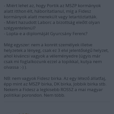
- Miért lehet az, hogy Portik az MSZP kormányok
alatt itthon élt, háborítatlanul, míg a Fidesz
kormányok alatt menekült vagy letartóztatták.
- Miért hazudott Laborc a bizottság eleőtt olyan
szégyentelenül?
- Lopta-e a diplomáját Gyurcsány Ferenc?
Még egyszer: nem a konrét személyek illetve
helyzetek a lényeg, csak ez 3 elvi jelentőségű helyzet,
ahol kiváncsi vagyok a véleményedre (úgyis már
csak mi foglalkozunk ezzel a topikkal, kutya nem
olvassa :-) ).
NB: nem vagyok Fidesz birka. Az egy létező állatfaj,
épp mint az MSZP birka, DK birka, Jobbik birka stb.
Nekem a Fidesz a legkisebb ROSSZ a mai magyar
politikai porondon. Nem több.