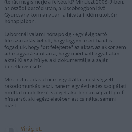
(tehát megismerje a felvételt)? Mindezt 2008-9-ben,
az őszödi beszéd után, a kisebbségben lévő
Gyurcsány kormányban, a hivatali időm utolsóm
hónapjaiban.
Laborcnál valami hónapokig - egy évig tartó
filmszakadás kellett, hogy legyen, mert ha el is
fogadjuk, hogy "ott felejtette" az aktát, az akkor sem
ad magyarázatot arra, hogy miért volt egyáltalán
akta? Ki az a hülye, aki dokumentálja a saját
bűnelkövetését?
Mindezt ráadásul nem egy 4 általánost végzett
rakodómunkás teszi, hanem egy évtizedes szolgálati
múlttal rendelkező, szovjet akadémián végzett profi
hírszerző, aki egész életében ezt csinálta, semmi
mást.
Virág et.