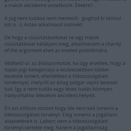
a másik akcidenre vonatkozik. Éééérti?...
A jog nem tudása nem mentesít - guglizd ki latinul
ezt is :-). Aztán alkalmazd indirekt.
De hogy a csúsztatásotokat ne egy másik
csúsztatással háláljam meg, alkalmazom a charity
of the argument elvet az eredeti problémára.
Védhető ui. az álláspontotok, ha úgy érveltek, hogy a
lopás jogi kategóriája a közbeszédben többé-
kevésbé ismert, ellentétben a titkosszolgálati
törvénnyel, melyről az átlag polgár vajmi keveset
tud. Így a nem tudás vagy téves tudás könnyen
irányulhatna létezésre akcidens helyett.
Én azt állítom viszont hogy ide nem kell ismerni a
titkosszolgálati törvényt. Elég ismerni a jogállam
alapvetéseit is. Laborc nem a titkosszolgálati
törvényt sértette meg, hanem a jogállamiság