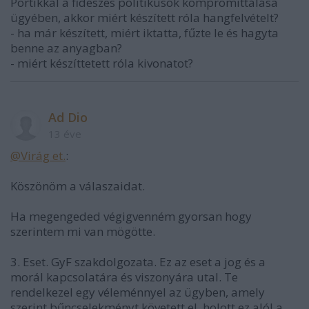
Portikkal a fideszes politikusok kompromittálása
ügyében, akkor miért készített róla hangfelvételt?
- ha már készített, miért iktatta, fűzte le és hagyta
benne az anyagban?
- miért készíttetett róla kivonatot?
Ad Dio
13 éve
@Virág et.
:
Köszönöm a válaszaidat.
Ha megengeded végigvenném gyorsan hogy
szerintem mi van mögötte.
3. Eset. GyF szakdolgozata. Ez az eset a jog és a
morál kapcsolatára és viszonyára utal. Te
rendelkezel egy véleménnyel az ügyben, amely
szerint bűncselekményt követett el, holott ez alól a