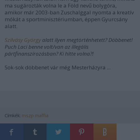
ma sugározták volna le a Föld nevű bolygóra,
amikor már 2003-ban Zuschalggal nyomta a kreatív
mókát a sportminisztériumban, éppen Gyurcsány
alatt.
Szilvásy György
alatt ilyen megtörténhetett? Döbbenet!
Puch Laci benne volt/van az illegális
pártfinanszírozásban? Ki hitte volna?!
Sok-sok döbbenet vár még Mesterházyra ...
Címkék:
mszp
maffia