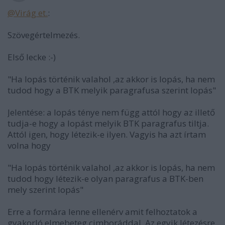
@Virág et.
:
Szövegértelmezés.
Első lecke :-)
"Ha lopás történik valahol ,az akkor is lopás, ha nem
tudod hogy a BTK melyik paragrafusa szerint lopás"
Jelentése: a lopás ténye nem függ attól hogy az illető
tudja-e hogy a lopást melyik BTK paragrafus tiltja.
Attól igen, hogy létezik-e ilyen. Vagyis ha azt írtam
volna hogy
"Ha lopás történik valahol ,az akkor is lopás, ha nem
tudod hogy létezik-e olyan paragrafus a BTK-ben
mely szerint lopás"
Erre a formára lenne ellenérv amit felhoztatok a
gyakorló elmebeteg cimboráddal. Az egyik létezésre,