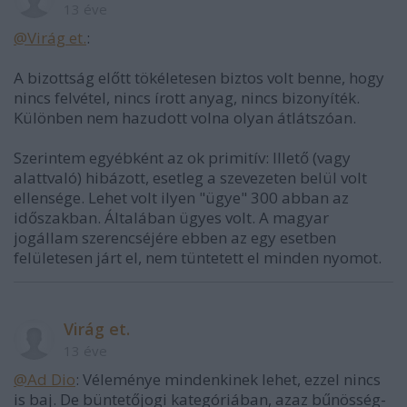
13 éve
@Virág et.
:
A bizottság előtt tökéletesen biztos volt benne, hogy
nincs felvétel, nincs írott anyag, nincs bizonyíték.
Különben nem hazudott volna olyan átlátszóan.
Szerintem egyébként az ok primitív: Illető (vagy
alattvaló) hibázott, esetleg a szevezeten belül volt
ellensége. Lehet volt ilyen "ügye" 300 abban az
időszakban. Általában ügyes volt. A magyar
jogállam szerencséjére ebben az egy esetben
felületesen járt el, nem tüntetett el minden nyomot.
Virág et.
13 éve
@Ad Dio
: Véleménye mindenkinek lehet, ezzel nincs
is baj. De büntetőjogi kategóriában, azaz bűnösség-