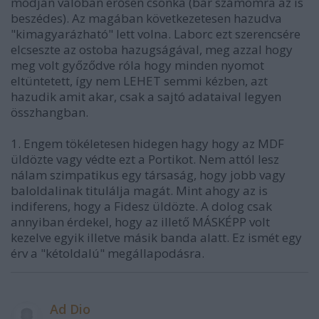
módján valóban erősen csonka (bár számomra az is
beszédes). Az magában következetesen hazudva
"kimagyarázható" lett volna. Laborc ezt szerencsére
elcseszte az ostoba hazugságával, meg azzal hogy
meg volt győződve róla hogy minden nyomot
eltüntetett, így nem LEHET semmi kézben, azt
hazudik amit akar, csak a sajtó adataival legyen
összhangban.
1. Engem tökéletesen hidegen hagy hogy az MDF
üldözte vagy védte ezt a Portikot. Nem attól lesz
nálam szimpatikus egy társaság, hogy jobb vagy
baloldalinak titulálja magát. Mint ahogy az is
indiferens, hogy a Fidesz üldözte. A dolog csak
annyiban érdekel, hogy az illető MÁSKÉPP volt
kezelve egyik illetve másik banda alatt. Ez ismét egy
érv a "kétoldalú" megállapodásra.
Ad Dio