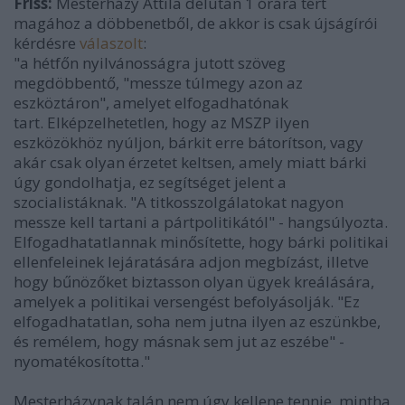
Friss:
Mesterházy Attila délután 1 órára tért
magához a döbbenetből, de akkor is csak újságírói
kérdésre
válaszolt
:
"a hétfőn nyilvánosságra jutott szöveg
megdöbbentő,
"messze túlmegy azon az
eszköztáron", amelyet elfogadhatónak
tart.
Elképzelhetetlen, hogy az MSZP ilyen
eszközökhöz nyúljon, bárkit erre bátorítson, vagy
akár csak olyan érzetet keltsen, amely miatt bárki
úgy gondolhatja, ez segítséget jelent a
szocialistáknak. "A titkosszolgálatokat nagyon
messze kell tartani a pártpolitikától" - hangsúlyozta.
Elfogadhatatlannak minősítette, hogy bárki politikai
ellenfeleinek lejáratására adjon megbízást, illetve
hogy bűnözőket biztasson olyan ügyek kreálására,
amelyek a politikai versengést befolyásolják. "Ez
elfogadhatatlan, soha nem jutna ilyen az eszünkbe,
és remélem, hogy másnak sem jut az eszébe" -
nyomatékosította."
Mesterházynak talán nem úgy kellene tennie, mintha