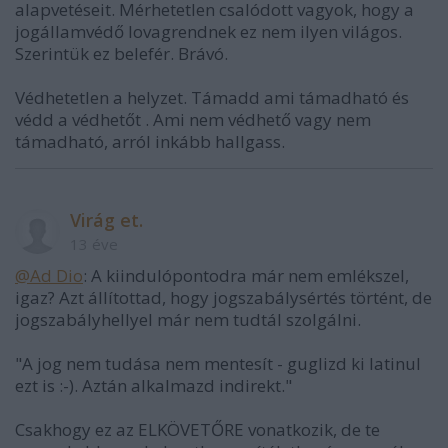
alapvetéseit. Mérhetetlen csalódott vagyok, hogy a
jogállamvédő lovagrendnek ez nem ilyen világos.
Szerintük ez belefér. Brávó.
Védhetetlen a helyzet. Támadd ami támadható és
védd a védhetőt . Ami nem védhető vagy nem
támadható, arról inkább hallgass.
Virág et.
13 éve
@Ad Dio
: A kiindulópontodra már nem emlékszel,
igaz? Azt állítottad, hogy jogszabálysértés történt, de
jogszabályhellyel már nem tudtál szolgálni.
"A jog nem tudása nem mentesít - guglizd ki latinul
ezt is :-). Aztán alkalmazd indirekt."
Csakhogy ez az ELKÖVETŐRE vonatkozik, de te