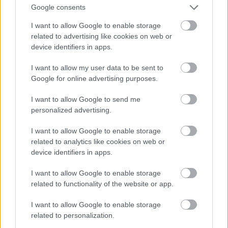
Google consents
@Ad Dio
: Ráhibáztál már jogász vagyok és
foglalkozok büntetőjoggal is, ezért ha valaki viszi az
I want to allow Google to enable storage
autómat, akkor pontosan tudom, hogy az bcs. Annak
related to advertising like cookies on web or
az ügynek ugyanis a SÉRTETTJE vagyok, nem pedig
device identifiers in apps.
egy fotelből próbálok igazságot osztani.
I want to allow my user data to be sent to
És itt el is érkeztünk oda, hogy nem értetted meg,
Google for online advertising purposes.
amit írtam. Te nem sértettje vagy a Laborc-Portik
találkozónak, annak perpill egyetlen sértettje sincs,
I want to allow Google to send me
és ide a bökőt, hogy bcs sem történt, csak megy az
personalized advertising.
etetés, amiben te partner vagy. Te BÍRÁJA lettél az
I want to allow Google to enable storage
ügynek azáltal, hogy eldöntötted 0 információ
related to analytics like cookies on web or
mellett, hogy Laborc bűnös és ez nyilvánvaló. Ha
device identifiers in apps.
Laborc és Portik abban állapodnak meg, hogy téged
akarnak kompromittálni kreált bizonyítékokkal és a
I want to allow Google to enable storage
megállapodás komolyságára van bizonyíték vagy
related to functionality of the website or app.
tapasztaltál az irányodba tett ilyen lépéseket, akkor
jó a példád. Megfordítva: ha az unokaöcsémet
I want to allow Google to enable storage
megkérem, hogy vigye haza a kocsimat a boltból és
related to personalization.
ezért elhajt, akkor az nem bcs, akkor sem hülye