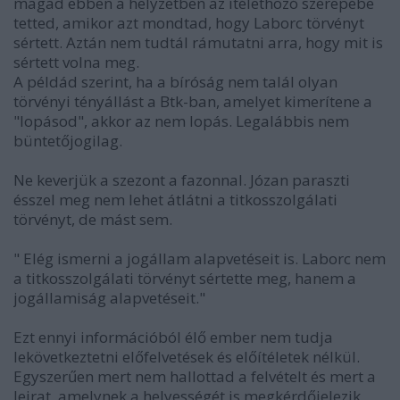
magad ebben a helyzetben az ítélethozó szerepébe
tetted, amikor azt mondtad, hogy Laborc törvényt
sértett. Aztán nem tudtál rámutatni arra, hogy mit is
sértett volna meg.
A példád szerint, ha a bíróság nem talál olyan
törvényi tényállást a Btk-ban, amelyet kimerítene a
"lopásod", akkor az nem lopás. Legalábbis nem
büntetőjogilag.
Ne keverjük a szezont a fazonnal. Józan paraszti
ésszel meg nem lehet átlátni a titkosszolgálati
törvényt, de mást sem.
" Elég ismerni a jogállam alapvetéseit is. Laborc nem
a titkosszolgálati törvényt sértette meg, hanem a
jogállamiság alapvetéseit."
Ezt ennyi információból élő ember nem tudja
lekövetkeztetni előfelvetések és előítéletek nélkül.
Egyszerűen mert nem hallottad a felvételt és mert a
leirat, amelynek a helyességét is megkérdőjelezik,