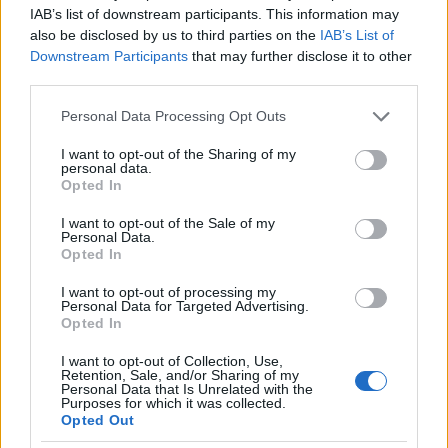
is tud kezelni. Az adott esetre vetítve,
IAB’s list of downstream participants. This information may
meggyőződésem hogy a bíróság előtt sose ítélik el
also be disclosed by us to third parties on the
IAB’s List of
ezt a Laborc figurát. 1000+1 kibúvót tud mondani,
Downstream Participants
that may further disclose it to other
ami ugyan f@szság, de az ügyész tehetetlenné válik
third parties.
miatta. Ezért tud a Hagyó meg a többi alja söpredék
viribölni. Legalább a józan ész ítél fölöttük ha a jog
Please note that this website/app uses one or more Google
Personal Data Processing Opt Outs
már nem is tud.
services and may gather and store information including but
not limited to your visit or usage behaviour. You may click to
I want to opt-out of the Sharing of my
personal data.
grant or deny consent to Google and its third-party tags to
Én akkor sem szeretném ha maffiózók és a kormány
Opted In
use your data for below specified purposes in below Google
"kétoldalú" megállapodásokat kötögetne. Mert ez a
consent section.
jogállamiság alapjaival ellenkezik (törvény előtti
I want to opt-out of the Sale of my
Personal Data.
egyenlőség elve pl.).
Opted In
Rághatjuk még kicsit a gittet, de inkább válaszolj
I want to opt-out of processing my
Personal Data for Targeted Advertising.
annyit csak hogy "denem" és én rád hagyom az
Opted In
utolsó szót :-DDD.
I want to opt-out of Collection, Use,
Retention, Sale, and/or Sharing of my
Personal Data that Is Unrelated with the
Purposes for which it was collected.
Virág et.
Opted Out
13 éve