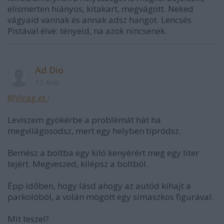
elismerten hiányos, kitakart, megvágott. Neked
vágyaid vannak és annak adsz hangot. Lencsés
Pistával élve: tényeid, na azok nincsenek.
Ad Dio
13 éve
@Virág et.
:
Leviszem gyökérbe a problémát hát ha
megvilágosodsz, mert egy helyben tipródsz.
Bemész a boltba egy kiló kenyérért meg egy liter
tejért. Megveszed, kilépsz a boltból.
Épp időben, hogy lásd ahogy az autód kihajt a
parkolóból, a volán mögött egy símaszkos figurával.
Mit teszel?