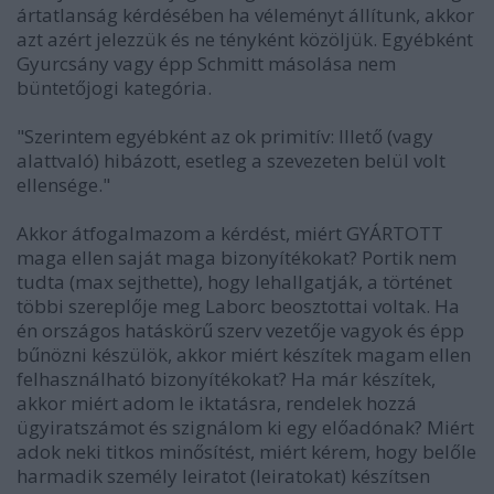
ártatlanság kérdésében ha véleményt állítunk, akkor
azt azért jelezzük és ne tényként közöljük. Egyébként
Gyurcsány vagy épp Schmitt másolása nem
büntetőjogi kategória.
"Szerintem egyébként az ok primitív: Illető (vagy
alattvaló) hibázott, esetleg a szevezeten belül volt
ellensége."
Akkor átfogalmazom a kérdést, miért GYÁRTOTT
maga ellen saját maga bizonyítékokat? Portik nem
tudta (max sejthette), hogy lehallgatják, a történet
többi szereplője meg Laborc beosztottai voltak. Ha
én országos hatáskörű szerv vezetője vagyok és épp
bűnözni készülök, akkor miért készítek magam ellen
felhasználható bizonyítékokat? Ha már készítek,
akkor miért adom le iktatásra, rendelek hozzá
ügyiratszámot és szignálom ki egy előadónak? Miért
adok neki titkos minősítést, miért kérem, hogy belőle
harmadik személy leiratot (leiratokat) készítsen