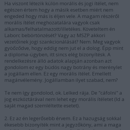
Ha viszont létezik külön morális és jogi ítélet, nem
egészen értem hogy a másik esetben miért nem
engeded hogy más is éljen vele. A magam részéről
morális ítélet meghozatalára vagyok csak
alkamas/felhatalmazott/illetékes. Követeltem én
Laborc bebörtönzését? Vagy az MSZP akkori
vezetőinek jogi szankcionálását? Nem. Meg vagyok
gyöőződve, hogy eddig nem jut el a dolog. Épp mint
a diploma-ügyben, itt sincs elég bizonyítésk. A
rendelkezésre álló adatok alapján azonban azt
gondolom ez egy büdös nagy botrány és merénylet
a jogállam ellen. Ez egy morális ítélet. Emellett
magánvélemény. Jogállamban ilyet szabad, nem?
Te nem így gondolod, ok. Lelked rája. De "cáfolni" a
jog eszköztárával nem lehet egy morális ítéletet (ld a
saját magad szemléltette esetet).
2. Ez az én legerősebb érvem. Ez a hazugság sokkal
ékesebb bizonyíték mint a jegyzőköny, ami a maga