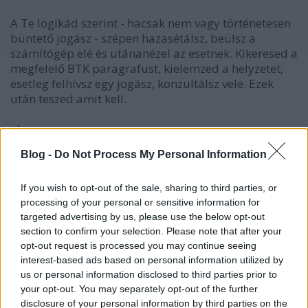
A Te logikád szerint - hacsak nem vagy történetesen
büntető jogász - szépen hazasétálsz, beülsz a
számítógép elé és utánanézel az esetnek. Kikeresed a
megfelelő BTK paragrafust, kielemzed a helyzetet,
esetleg felhívsz egy jogász, konzultálsz vele. Ezek
után teszed amit kell.
:-)
Blog -
Do Not Process My Personal Information
Ez olyan mintha a fizikus azt kezdené el bizonygatni,
hogy ha ejtőernyővel kiugrasz a repülőből, érdemes
egyszer kipróbálni mi történik ha NEM nyitod ki az
If you wish to opt-out of the sale, sharing to third parties, or
processing of your personal or sensitive information for
ernyőt, hiszen lehet kár a sok hacacáréért a
targeted advertising by us, please use the below opt-out
hajtogatással.
section to confirm your selection. Please note that after your
opt-out request is processed you may continue seeing
A józan ész szerint nem így van a dolog. A
interest-based ads based on personal information utilized by
közbeszédben és a közéletben a józan paraszti ész
us or personal information disclosed to third parties prior to
szerencsére nagyon is hasznos, működőképes dolog.
your opt-out. You may separately opt-out of the further
Vannak esetek amiket a jogi logika egyszerűen nem
disclosure of your personal information by third parties on the