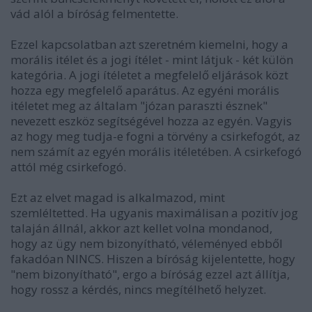
vád alól a bíróság felmentette.
Ezzel kapcsolatban azt szeretném kiemelni, hogy a
morális itélet és a jogi ítélet - mint látjuk - két külön
kategória. A jogi ítéletet a megfelelő eljárások közt
hozza egy megfelelő aparátus. Az egyéni morális
itéletet meg az általam "józan paraszti észnek"
nevezett eszköz segítségével hozza az egyén. Vagyis
az hogy meg tudja-e fogni a törvény a csirkefogót, az
nem számít az egyén morális itéletében. A csirkefogó
attól még csirkefogó.
Ezt az elvet magad is alkalmazod, mint
szemléltetted. Ha ugyanis maximálisan a pozitív jog
talaján állnál, akkor azt kellet volna mondanod,
hogy az ügy nem bizonyítható, véleményed ebből
fakadóan NINCS. Hiszen a bíróság kijelentette, hogy
"nem bizonyítható", ergo a bíróság ezzel azt állítja,
hogy rossz a kérdés, nincs megítélhető helyzet.