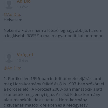
Ad Dio
13 éve
@Ad Dio
:
Helyesen:
Nekem a Fidesz nem a létező legnagyobb jó, hanem
a legkisebb ROSSZ a mai magyar politikai porondon.
Virág et.
13 éve
@Ad Dio
:
1. Portik ellen 1996-ban indult büntető eljárás, ami
még Horn-kormány félidő és ő is 1997-ben szökött el
a körözés elől. A körözést 2003-ban már szocik alatt
szüntették meg, ennyi igaz. Az első Fidesz kormány
alatt menekült, de ezt tette a Horn-kormány
ciklusának második felében és a Medgyessy