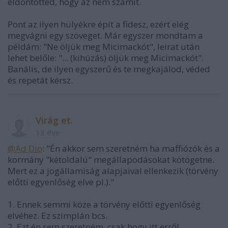
eldöntötted, hogy az nem számít.
Pont az ilyen hülyékre épít a fidesz, ezért elég
megvágni egy szöveget. Már egyszer mondtam a
példám: "Ne öljük meg Micimackót", leirat után
lehet belőle: "... (kihúzás) öljük meg Micimackót".
Banális, de ilyen egyszerű és te megkajálod, véded
és repetát kérsz.
Virág et.
13 éve
@Ad Dio
: "Én akkor sem szeretném ha maffiózók és a
kormány "kétoldalú" megállapodásokat kötögetne.
Mert ez a jogállamiság alapjaival ellenkezik (törvény
előtti egyenlőség elve pl.)."
1. Ennek semmi köze a törvény előtti egyenlőség
elvéhez. Ez szimplán bcs.
2. Ezt én sem szeretném, csak hogy itt erről