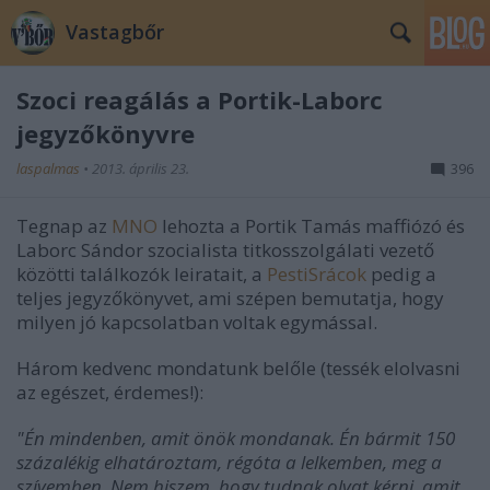
Vastagbőr
Szoci reagálás a Portik-Laborc
jegyzőkönyvre
laspalmas
•
2013. április 23.
396
Tegnap az
MNO
lehozta a Portik Tamás maffiózó és
Laborc Sándor szocialista titkosszolgálati vezető
közötti találkozók leiratait, a
PestiSrácok
pedig a
teljes jegyzőkönyvet, ami szépen bemutatja, hogy
milyen jó kapcsolatban voltak egymással.
Három kedvenc mondatunk belőle (tessék elolvasni
az egészet, érdemes!):
"Én mindenben, amit önök mondanak. Én bármit 150
százalékig elhatároztam, régóta a lelkemben, meg a
szívemben. Nem hiszem, hogy tudnak olyat kérni, amit