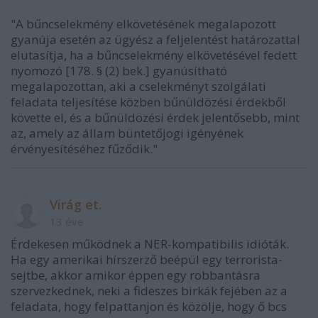
"A bűncselekmény elkövetésének megalapozott
gyanúja esetén az ügyész a feljelentést határozattal
elutasítja, ha a bűncselekmény elkövetésével fedett
nyomozó [178. § (2) bek.] gyanúsítható
megalapozottan, aki a cselekményt szolgálati
feladata teljesítése közben bűnüldözési érdekből
követte el, és a bűnüldözési érdek jelentősebb, mint
az, amely az állam büntetőjogi igényének
érvényesítéséhez fűződik."
Virág et.
13 éve
Érdekesen működnek a NER-kompatibilis idióták.
Ha egy amerikai hírszerző beépül egy terrorista-
sejtbe, akkor amikor éppen egy robbantásra
szervezkednek, neki a fideszes birkák fejében az a
feladata, hogy felpattanjon és közölje, hogy ő bcs