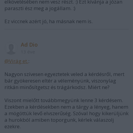
elkövetésében nem vesz részt. :) Ezt kívánja a józan
paraszti ész meg a jogállam. :)
Ez viccnek azért jó, ha másnak nem is.
Ad Dio
13 éve
@Virág et.
:
Nagyon szívesen egyeztetek veled a kérdésről, mert
bár gyökeresen eltér a véleményünk, viszonylag
ritkán minősítgetsz és trágárkodsz. Miért ne?
Viszont mielőtt továbbmegyünk lenne 3 kérdésem.
Ezekben a kérdésekben nem a tárgy a lényeg, hanem
a mögöttük levő elvszerűség. Szóval hogy kikerüljünk
a hurokból amiben toporgunk, kérlek válaszolj
ezekre.