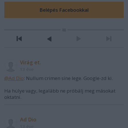
Virág et.
13 éve
@Ad Dio
: Nullum crimen sine lege. Google-zd ki.
Ha hülye vagy, legalább ne próbálj meg másokat
oktatni.
Ad Dio
13 éve