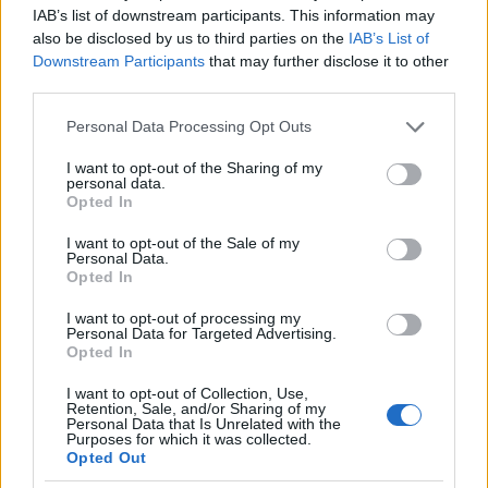
IAB’s list of downstream participants. This information may
Abraham Lincolnnak tulajdonított megállapítás az
also be disclosed by us to third parties on the
IAB’s List of
érvényes: „Vannak emberek, akiket mindig be lehet
Downstream Participants
that may further disclose it to other
csapni, és mindenkit be lehet csapni néhányszor, de
third parties.
minden embert mindig nem lehet becsapni.”
(You can fool some of the people all of the time, and
Please note that this website/app uses one or more Google
Personal Data Processing Opt Outs
all of the people some of the time, but you can not
services and may gather and store information including but
fool all of the people all of the time.)
not limited to your visit or usage behaviour. You may click to
I want to opt-out of the Sharing of my
personal data.
en.wikiquote.org/wiki/Talk:Abraham_Lincoln#You_c
grant or deny consent to Google and its third-party tags to
Opted In
an_X_Y_of_the_people_Z_of_the_time
use your data for below specified purposes in below Google
consent section.
I want to opt-out of the Sale of my
Personal Data.
Opted In
Lencsés István
I want to opt-out of processing my
13 éve
Personal Data for Targeted Advertising.
Opted In
@Methylphenidate
: Én írtam le mi a pontos idézés
módja , nem te . Van négy pontos idézés , jobban
I want to opt-out of Collection, Use,
tudja a többdiplomás MAGYAR tanárom mint te te
Retention, Sale, and/or Sharing of my
Personal Data that Is Unrelated with the
kis anonim geci . :D Nem ez van a személyidben hogy
Purposes for which it was collected.
Methylphenidate , tehát hazudsz , ha ez még egyszer
Opted Out
előfordul akkor ma ezen a blogon utoljára