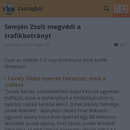
Vastagbőr
Semjén Zsolt megvédi a
trafikbotrányt
laspalmas
•
2013. május 15.
277
Csak az utóbbi 1-2 nap botrányos hírei trafik-
témában:
-
Tavaly földet nyertek Felcsúton, most a
trafikot
"Junek Károly üzemeltetheti majd Felcsút egyetlen
trafikját, ezzel a dohánybolt a földpályázaton is
nyertes család kezébe kerül. Junek Károly felesége,
Junek Nikolett - leánykori nevén Flier Nikolett -
ugyanis tavaly húsz évre nyert el egy 88 hektáros
területet. Junek apósa, Flier János, Junek Nikolett
édesapja az első Orbán-kormány idején lett a 12