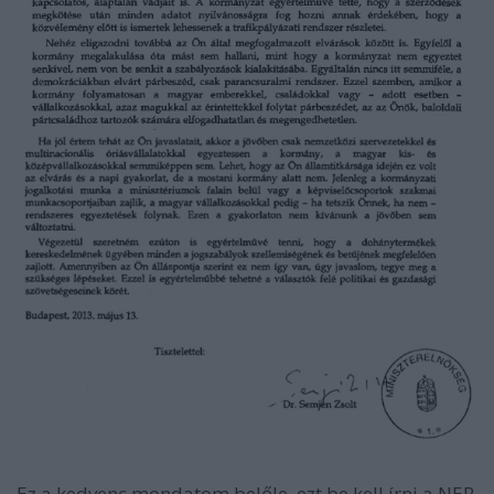
Ez a kedvenc mondatom belőle, ezt be kell írni a NER