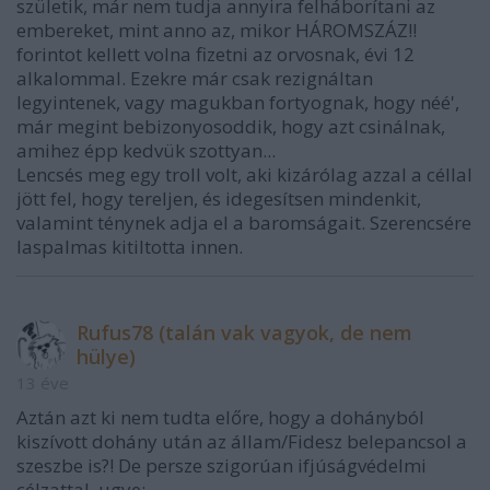
születik, már nem tudja annyira felháborítani az
embereket, mint anno az, mikor HÁROMSZÁZ!!
forintot kellett volna fizetni az orvosnak, évi 12
alkalommal. Ezekre már csak rezignáltan
legyintenek, vagy magukban fortyognak, hogy néé',
már megint bebizonyosoddik, hogy azt csinálnak,
amihez épp kedvük szottyan...
Lencsés meg egy troll volt, aki kizárólag azzal a céllal
jött fel, hogy tereljen, és idegesítsen mindenkit,
valamint ténynek adja el a baromságait. Szerencsére
laspalmas kitiltotta innen.
Rufus78 (talán vak vagyok, de nem
hülye)
13 éve
Aztán azt ki nem tudta előre, hogy a dohányból
kiszívott dohány után az állam/Fidesz belepancsol a
szeszbe is?! De persze szigorúan ifjúságvédelmi
célzattal, ugye: