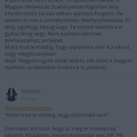
Magyar Helyesírás Szabályaiban foglaltak tény.
Ellenőrizhető; ha van otthon ajánlom forgatni. De
nekem, ez van a személyimben: Methylphenidate. Ez
tény, úgyhogy hazug vagy. Te viszont továbbra is
gyáva féreg vagy. Nem kaptam lakcímet,
telefonszámot, arcképet.
Miért írod le mindig, hogy diplomád van? Azt várod,
hogy megdicsérjelek?
Najó: Nagyon ügyes voltál akárki, (de azért a magyar
nyelvtan újrakezdése továbbra is javasolt).
Ironfist
13 éve
@Methylphenidate
:
"Miért írod le mindig, hogy diplomád van?"
Szerintem azt hiszi, hogy az még ér manapság
valamit. Kitalálom, milyen diplomája van: HR, PR,