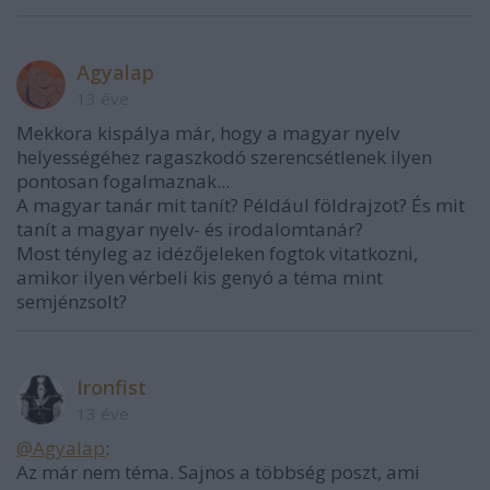
Agyalap
13 éve
Mekkora kispálya már, hogy a magyar nyelv
helyességéhez ragaszkodó szerencsétlenek ilyen
pontosan fogalmaznak...
A magyar tanár mit tanít? Például földrajzot? És mit
tanít a magyar nyelv- és irodalomtanár?
Most tényleg az idézőjeleken fogtok vitatkozni,
amikor ilyen vérbeli kis genyó a téma mint
semjénzsolt?
Ironfist
13 éve
@Agyalap
:
Az már nem téma. Sajnos a többség poszt, ami