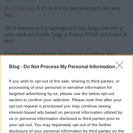
@ekszvájzed
: A 21-éről már lemaradtam, de nem
baj.
2010-ben az volt a legnagyobb baj, hogy sok volt a
naiv, akik azt hitték, hogy a Fidesz-KDNP 2/3 majd jó
lesz.
Én mindenkit politikai aktivitásra buzdítok. Aki
bizonytalan, és attól tart, hogy kormányra segít
olyanokat, akiket nem kellene, az szavazzon
Blog -
Do Not Process My Personal Information
valamelyik kis pártra, akik ha bekerülnek is az
Országgyűlésbe, ellenzékként sok kárt nem tudnak
If you wish to opt-out of the sale, sharing to third parties, or
tenni. A gond akkor van, ha valamelyik párt
processing of your personal or sensitive information for
ellenzékként megfelelő, kormányon viszont nem. Ha
targeted advertising by us, please use the below opt-out
csak rossz kormányzásra esélyes pártok vannak, és
section to confirm your selection. Please note that after your
kártevésre látszik az esély, akkor a kis pártokra kell
opt-out request is processed you may continue seeing
szavazni, hogy kiegyenlítettebb legyen a politikai
interest-based ads based on personal information utilized by
paletta, és kisebb (párt)hatalom, kisebb kártétel.
us or personal information disclosed to third parties prior to
your opt-out. You may separately opt-out of the further
disclosure of your personal information by third parties on the
Becsapás, avagy csalás és csalódás-ügyben az