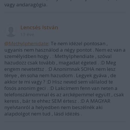
vagy andaragógia.
Lencsés István
13 éve
@Methylphenidate
: Te nem idézel pontosan ,
ugyanis nem használod a négy pontot . Nem ez van a
személyidben hogy . : Methylphendiate , szóval
hazudozz csak tovább , magadat égeted . :D Meg
engem nevetettsz . :D Anonimnak SOHA nem lesz
ténye , én soha nem hazudom . Legyek gyáva , de
akkor te mi vagy ? :D Hisz neved sem vállalod te
fosós anonim geci . :D Lakcímem fenn van neten a
telefonszámommal és az arcképemmel együtt , csak
keress , bár te ehhez SEM értesz . :D A MAGYAR
nyelvtanról a helyedben nem beszélnék aki
alapdolgot nem tud , lásd idézés .