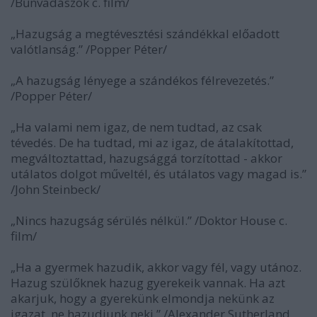
/Bűnvadászok c. film/
„Hazugság a megtévesztési szándékkal előadott
valótlanság.” /Popper Péter/
„A hazugság lényege a szándékos félrevezetés.”
/Popper Péter/
„Ha valami nem igaz, de nem tudtad, az csak
tévedés. De ha tudtad, mi az igaz, de átalakítottad,
megváltoztattad, hazugsággá torzítottad - akkor
utálatos dolgot műveltél, és utálatos vagy magad is.”
/John Steinbeck/
„Nincs hazugság sérülés nélkül.” /Doktor House c.
film/
„Ha a gyermek hazudik, akkor vagy fél, vagy utánoz.
Hazug szülőknek hazug gyerekeik vannak. Ha azt
akarjuk, hogy a gyerekünk elmondja nekünk az
igazat, ne hazudjunk neki.” /Alexander Sutherland