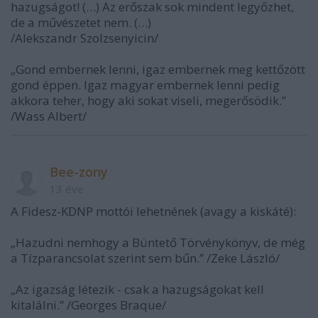
hazugságot! (…) Az erőszak sok mindent legyőzhet,
de a művészetet nem. (…)
/Alekszandr Szolzsenyicin/
„Gond embernek lenni, igaz embernek meg kettőzött
gond éppen. Igaz magyar embernek lenni pedig
akkora teher, hogy aki sokat viseli, megerősödik.”
/Wass Albert/
Bee-zony
13 éve
A Fidesz-KDNP mottói lehetnének (avagy a kiskáté):
„Hazudni nemhogy a Büntető Törvénykönyv, de még
a Tízparancsolat szerint sem bűn.” /Zeke László/
„Az igazság létezik - csak a hazugságokat kell
kitalálni.” /Georges Braque/