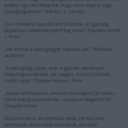
ember úgy van felépítve, hogy hinni akar a nagy
hazugságokban.” /Lőrincz L. László/
„Ha mindenki hazudik körülöttünk, az igazság
fájdalma cselekményként fog hatni.” /Gyilkos elmék
c. film/
„Aki elhiszi a hazugságot, táplálja azt.” /Michael
Jackson/
„A hazugság olyan, akár a gyerek: keményen
megdolgozunk érte, de megéri, hiszen a jövőnk
múlik rajta.” /Doktor House c. film/
„Akkor kell hazudni, amikor szükséges! Cél nélkül
merő energiapocsékolás, ráadásul idegesítő is!”
/Vavyan Fable/
Hazudni tanít, aki tiltással nevel, De hazudni
könnyebb, mint hibát ismerni el. /Junkies/