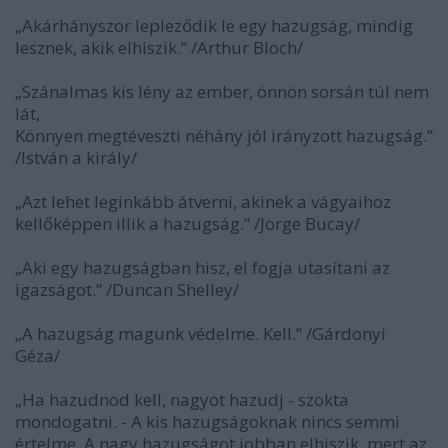
„Akárhányszor lepleződik le egy hazugság, mindig
lesznek, akik elhiszik.” /Arthur Bloch/
„Szánalmas kis lény az ember, önnön sorsán túl nem
lát,
Könnyen megtéveszti néhány jól irányzott hazugság.”
/István a király/
„Azt lehet leginkább átverni, akinek a vágyaihoz
kellőképpen illik a hazugság.” /Jorge Bucay/
„Aki egy hazugságban hisz, el fogja utasítani az
igazságot.” /Duncan Shelley/
„A hazugság magunk védelme. Kell.” /Gárdonyi
Géza/
„Ha hazudnod kell, nagyot hazudj - szokta
mondogatni. - A kis hazugságoknak nincs semmi
értelme. A nagy hazugságot jobban elhiszik, mert az