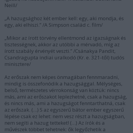
Neill/
„A hazugsághoz két ember kell: egy, aki mondja, és
egy, aki elhiszi.” /A Simpson család c. film/
„Mikor az írott törvény ellentmond az igazságnak és
tisztességnek, akkor az utóbbi a mérvadó, míg az
írott szabály érvényét veszti.” /Csánakya Pandit,
Csandragupta indiai uralkodó (Kr. e. 321-től) tudós
minisztere/
Az erőszak nem képes önmagában fennmaradni,
mindig is összefonódik a hazugsággal. Mélységes,
belső, természetes vérrokonság van köztük: nincs
más, ami az erőszakot leplezhetné, csak a hazugság,
és nincs más, ami a hazugságot fenntarthatná, csak
az erőszak. (…) S az egyszerű bátor ember egyszerű
lépése csak ez lehet: nem vesz részt a hazugságban,
nem segíti a hazug tetteket! (…) Az írók és a
művészek többet tehetnek: ők legyőzhetik a