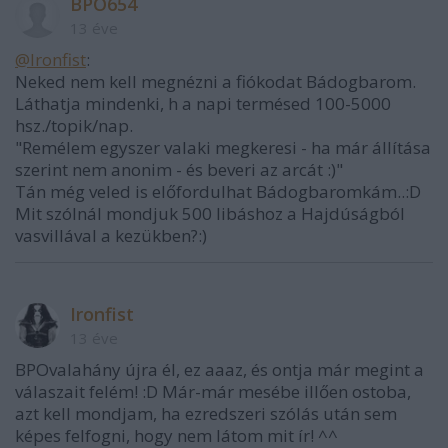
BPO654
13 éve
@Ironfist
:
Neked nem kell megnézni a fiókodat Bádogbarom.
Láthatja mindenki, h a napi termésed 100-5000
hsz./topik/nap.
"Remélem egyszer valaki megkeresi - ha már állítása
szerint nem anonim - és beveri az arcát :)"
Tán még veled is előfordulhat Bádogbaromkám..:D
Mit szólnál mondjuk 500 libáshoz a Hajdúságból
vasvillával a kezükben?:)
Ironfist
13 éve
BPOvalahány újra él, ez aaaz, és ontja már megint a
válaszait felém! :D Már-már mesébe illően ostoba,
azt kell mondjam, ha ezredszeri szólás után sem
képes felfogni, hogy nem látom mit ír! ^^