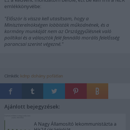
emlékkönyvébe:
"Először is vissza kell utasítsam, hogy a
Miniszterelnökségen lobbisták működnének, és a
kormány munkáját nem az Országgyűlésnek való
politikai és a választók felé fennálló morális felelősség
parancsai szerint végezné."
Címkék:
kdnp
dohány
pofátlan
Ajánlott bejegyzések:
A Nagy Államosító lekommunistázta a
Hír24 újságíróját