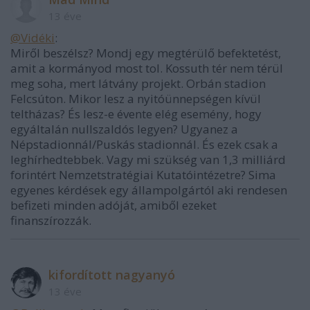
13 éve
@Vidéki
:
Miről beszélsz? Mondj egy megtérülő befektetést,
amit a kormányod most tol. Kossuth tér nem térül
meg soha, mert látvány projekt. Orbán stadion
Felcsúton. Mikor lesz a nyitóünnepségen kívül
teltházas? És lesz-e évente elég esemény, hogy
egyáltalán nullszaldós legyen? Ugyanez a
Népstadionnál/Puskás stadionnál. És ezek csak a
leghírhedtebbek. Vagy mi szükség van 1,3 milliárd
forintért Nemzetstratégiai Kutatóintézetre? Sima
egyenes kérdések egy állampolgártól aki rendesen
befizeti minden adóját, amiből ezeket
finanszírozzák.
kifordított nagyanyó
13 éve