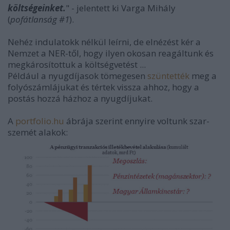
költségeinket.
" - jelentett ki Varga Mihály
(
pofátlanság #1
).
Nehéz indulatokk nélkül leírni, de elnézést kér a
Nemzet a NER-től, hogy ilyen okosan reagáltunk és
megkárosítottuk a költségvetést ...
Például a nyugdíjasok tömegesen
szüntették
meg a
folyószámlájukat és tértek vissza ahhoz, hogy a
postás hozzá házhoz a nyugdíjukat.
A
portfolio.hu
ábrája szerint ennyire voltunk szar-
szemét alakok: