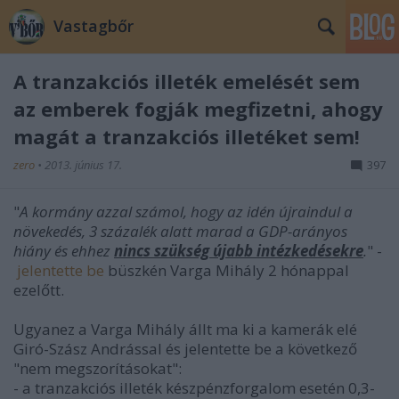
Vastagbőr
A tranzakciós illeték emelését sem
az emberek fogják megfizetni, ahogy
magát a tranzakciós illetéket sem!
zero
•
2013. június 17.
397
"
A kormány azzal számol, hogy az idén újraindul a
növekedés, 3 százalék alatt marad a GDP-arányos
hiány és ehhez
nincs szükség újabb intézkedésekre
.
" -
jelentette be
büszkén Varga Mihály 2 hónappal
ezelőtt.
Ugyanez a Varga Mihály állt ma ki a kamerák elé
Giró-Szász Andrással és jelentette be a következő
"nem megszorításokat":
-
a tranzakciós illeték készpénzforgalom esetén 0,3-