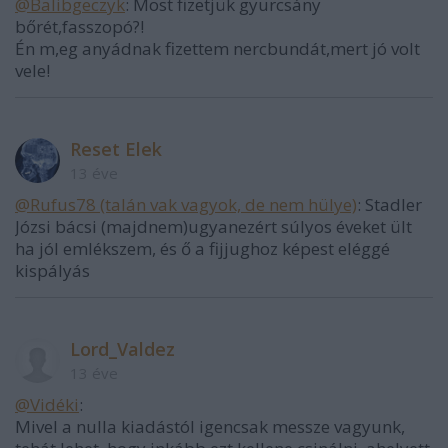
@Balibgeczyk
: Most fizetjük gyurcsány
bőrét,fasszopó?!
Én m,eg anyádnak fizettem nercbundát,mert jó volt
vele!
Reset Elek
13 éve
@Rufus78 (talán vak vagyok, de nem hülye)
: Stadler
Józsi bácsi (majdnem)ugyanezért súlyos éveket ült
ha jól emlékszem, és ő a fijjughoz képest eléggé
kispályás
Lord_Valdez
13 éve
@Vidéki
:
Mivel a nulla kiadástól igencsak messze vagyunk,