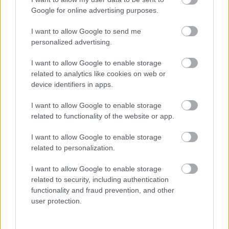
Mondd el nekünk, hogy a stadionépítés miért
stratégiai érdek! Miért kell összeomlasztani a
Google for online advertising purposes.
dohányipart és átjátszani a haveroknak!
I want to allow Google to send me
Légyszí, légyszí, légyszí!
personalized advertising.
I want to allow Google to enable storage
related to analytics like cookies on web or
13 éve
device identifiers in apps.
@Vidéki
: Azért az arcod jó lenne ha kisebbre
vennéd, mert ha olyan messze laknál, mint
I want to allow Google to enable storage
amekkora barom vagy , soha nem érnél haza te lelki
related to functionality of the website or app.
és szellemi toprongy.
Ezért több szerénységet és tényeket, mert eleget
I want to allow Google to enable storage
hazudoztál már itt, te seggnyaló .
related to personalization.
I want to allow Google to enable storage
related to security, including authentication
Mad Mind
functionality and fraud prevention, and other
13 éve
user protection.
@Enrico72
:
Te ilyen hülye vagy?