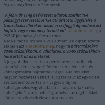
fogjuk megfizetni. A Zemberek.
"
A február 11-ig beérkezett adatok szerint 164
pénzügyi szervezetből 154 áthárította ügyfeleire a
tranzakciós illetéket, azzal összefüggő díjmódosítást
hajtott végre valamely termékén
" -
állapította meg
a
PSZÁF jelentése ,ár februárban.
A MNB tanaulmánya a 2013. márciusi díjtáblázatok
alapján azt
állapította meg
, hogy "
a háztartásokra
80-90 százalékban, a vállalatokra 90-95 százalékban
hárították át az illetéket.
"
A jogszabályok szerint a pénzintézetek az illeték
áthárításáért – szigorú feltételek mellett – díj- és
költségemelést hajthatnak végre. A feltételeket
nagyon részletesen kifejti a jogszabály; az egyoldalú
szerződésmódosításra – vagyis a díj- és
költségemelés végrehajtására – olyan díjaknál és
költségeknél van lehetőség, amelyet az ügyfelekkel
kötött szerződések eleve tartalmaztak.