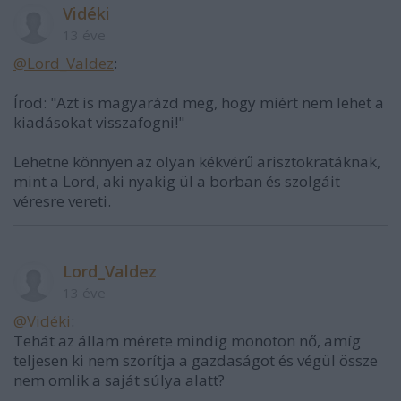
Vidéki
13 éve
@Lord_Valdez
:
Írod: "Azt is magyarázd meg, hogy miért nem lehet a
kiadásokat visszafogni!"
Lehetne könnyen az olyan kékvérű arisztokratáknak,
mint a Lord, aki nyakig ül a borban és szolgáit
véresre vereti.
Lord_Valdez
13 éve
@Vidéki
:
Tehát az állam mérete mindig monoton nő, amíg
teljesen ki nem szorítja a gazdaságot és végül össze
nem omlik a saját súlya alatt?