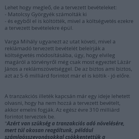
Lehet hogy megleő, de a tervezett bevételeket:
- Matolcsy Györgyék számolták ki
- és egyből el is költötték, mivel a költségvetés ezekre
a tervezett bevételekre épül.
Varga Mihály ugyanezt az utat követi, mivel a
reklámadó tervezett bevételét beleírják a
költségvetés módosításába, úgy, hogy elvileg
magáról a törvényről még csak most egyeztet Lázár
János a reklámszövetséggel. De az biztos ami biztos,
azt az 5-6 milliárd forintot már el is költik - jó előre.
A tranzakciós illeték kapcsán már egy ideje lehetett
olvasni, hogy ha nem hozzá a tervezett bevételt,
akkor emelni fogják. Az egész évre 310 milliárd
forintot terveztek be.
"
Azért van szükség a tranzakciós adó növelésére,
mert túl okosan reagáltunk, például
számlaösszevonásokkal csökkentettük a