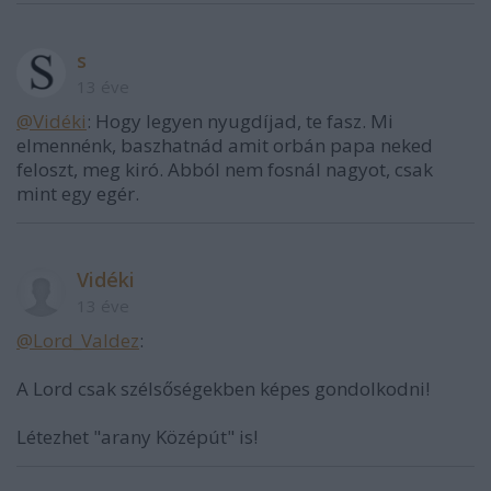
s
13 éve
@Vidéki
: Hogy legyen nyugdíjad, te fasz. Mi
elmennénk, baszhatnád amit orbán papa neked
feloszt, meg kiró. Abból nem fosnál nagyot, csak
mint egy egér.
Vidéki
13 éve
@Lord_Valdez
:
A Lord csak szélsőségekben képes gondolkodni!
Létezhet "arany Középút" is!