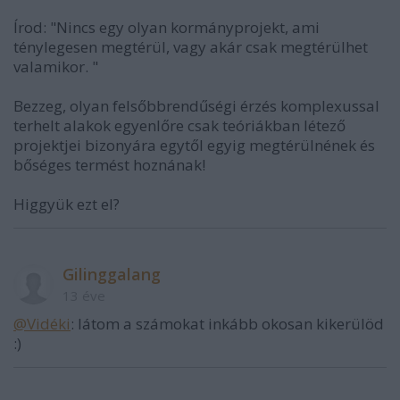
Írod: "Nincs egy olyan kormányprojekt, ami
ténylegesen megtérül, vagy akár csak megtérülhet
valamikor. "
Bezzeg, olyan felsőbbrendűségi érzés komplexussal
terhelt alakok egyenlőre csak teóriákban létező
projektjei bizonyára egytől egyig megtérülnének és
bőséges termést hoznának!
Higgyük ezt el?
Gilinggalang
13 éve
@Vidéki
: látom a számokat inkább okosan kikerülöd
:)