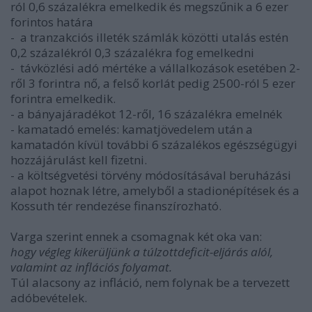
ról 0,6 százalékra emelkedik és megszűnik a
6 ezer
forintos határa
-
a tranzakciós illeték
számlák közötti utalás estén
0,2 százalékról 0,3 százalékra fog emelkedni
-
távközlési adó mértéke a vállalkozások esetében 2-
ről 3 forintra nő, a felső korlát pedig 2500-ról 5 ezer
forintra emelkedik.
-
a bányajáradékot 12-ről, 16 százalékra emelnék
- kamatadó emelés: kamatjövedelem után a
kamatadón kívül további 6 százalékos egészségügyi
hozzájárulást kell fizetni.
- a költségvetési törvény módosításával beruházási
alapot hoznak létre, amelyből a stadionépítések és a
Kossuth tér rendezése finanszírozható.
Varga szerint ennek a csomagnak két oka van:
hogy
végleg kikerüljünk a túlzottdeficit-eljárás alól,
valamint az inflációs folyamat.
Túl alacsony az infláció, nem folynak be a tervezett
adóbevételek.