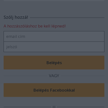
Szólj hozzá!
A hozzászóláshoz be kell lépned!
VAGY