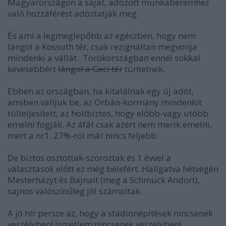
Magyarországon a saját, adózott munkabéremhez
való hozzáférést adóztatják meg.
És ami a legmeglepőbb az egészben, hogy nem
lángol a Kossuth tér, csak rezignáltan megvonja
mindenki a vállát. Törökországban ennél sokkal
kevesebbért
lángol a Geci tér
tüntetnek.
Ebben az országban, ha kitalálnak egy új adót,
amiben valljuk be, az Orbán-kormány mindenkit
túlteljesített, az holtbiztos, hogy előbb-vagy utóbb
emelni fogják. Az áfát csak azért nem merik emelni,
mert a nr1. 27%-ról már nincs feljebb.
De biztos osztottak-szoroztak és 1 évvel a
választások előtt ez még belefért. Hallgatva hétvégén
Mesterházyt és Bajnait (meg a Schmuck Andort),
sajnos valószínűleg jól számoltak.
A jó hír persze az, hogy a stadionépítések nincsenek
veszélyben! Ismétlem:nincsenek veszélyben!