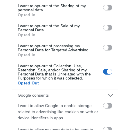
mert gecire nem vagy képben.
not limited to your visit or usage behaviour. You may click to
I want to opt-out of the Sharing of my
personal data.
grant or deny consent to Google and its third-party tags to
Opted In
use your data for below specified purposes in below Google
s
consent section.
I want to opt-out of the Sale of my
Personal Data.
13 éve
Opted In
@Vidéki
: Mi van vidéki, nyugger vagy te is? Mi
tartunk el, baszod. Te meg velünk baszol ki, te
I want to opt-out of processing my
Personal Data for Targeted Advertising.
istenverte hülye majom. Nem orbán osztja neked a
Opted In
lóvét, hanem mi. Felfogtad?
I want to opt-out of Collection, Use,
Retention, Sale, and/or Sharing of my
Personal Data that Is Unrelated with the
Purposes for which it was collected.
Lord_Valdez
Opted Out
13 éve
Google consents
@Vidéki
:
Méééég Vidéki elvtárs!
I want to allow Google to enable storage
Azt is magyarázd meg, hogy miért nem lehet a
related to advertising like cookies on web or
kiadásokat visszafogni!
device identifiers in apps.
És azt is, hogy miért kell még több nyugdíjemelés!
I want to allow my user data to be sent to