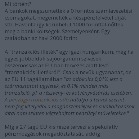
Mi történt?
A bankok megszüntették a 0 forintos számlavezetési
csomagokat, megemelték a készpénzfelvétel díját
stb. Havonta így körülbelül 1000 forinttal nőttek
meg a banki költségek. Személyenként. Egy
családban az havi 2000 forint.
A "tranzakciós illeték" egy igazi hungarikum, még ha
egyes jobboldali sajóorgánum szívesek
összemossák az EU-ban tervezés alatt lévő
"tranzakciós illetékról". Csak a nevük ugyananaz, de
az EU 11 tagállamában "
az adókulcs 0,01% lesz a
származtatott ügyletek, és 0,1% minden más
tranzakció, pl. a részvény- és kötvényvásárlás esetében.
A
pénzügyi tranzakciós adó
hatálya a tervek szerint
nem fog kiterjedni a magánszemélyek és a vállalkozások
által napi szinten végrehajtott pénzügyi műveletekre.
"
Míg a 27 tagú EU kis része tervezi a spekulatív
pénzmozgások megadóztatását, addig