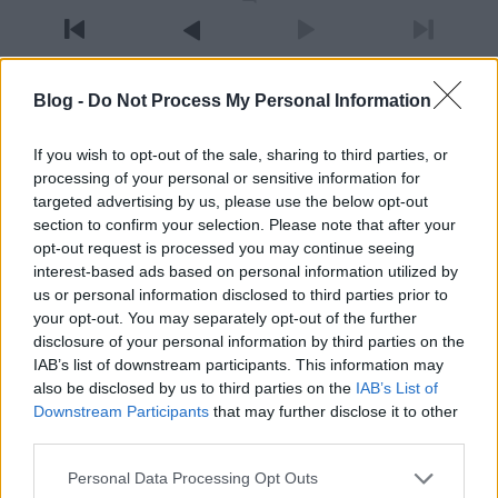
Blog -
Do Not Process My Personal Information
Vidéki
13 éve
If you wish to opt-out of the sale, sharing to third parties, or
processing of your personal or sensitive information for
@Nikosi
:
targeted advertising by us, please use the below opt-out
section to confirm your selection. Please note that after your
Ne tekintsd látomásaidat valóságnak: "Meg ugye
opt-out request is processed you may continue seeing
lehetne kicsit kisebb a beszedet pénzek szétlopása
interest-based ads based on personal information utilized by
is."
us or personal information disclosed to third parties prior to
your opt-out. You may separately opt-out of the further
disclosure of your personal information by third parties on the
s
IAB’s list of downstream participants. This information may
also be disclosed by us to third parties on the
IAB’s List of
13 éve
Downstream Participants
that may further disclose it to other
@barkaba
: Fogalmi zavaraid vannak, hülyegyerek.
third parties.
56 forradalom volt, a mostani hivatalos álláspont
Please note that this website/app uses one or more Google
szerint legalábbis. Lapozd át a propaganda könyvet,
Personal Data Processing Opt Outs
services and may gather and store information including but