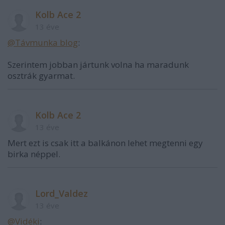
Kolb Ace 2
13 éve
@Távmunka blog
:
Szerintem jobban jártunk volna ha maradunk
osztrák gyarmat.
Kolb Ace 2
13 éve
Mert ezt is csak itt a balkánon lehet megtenni egy
birka néppel.
Lord_Valdez
13 éve
@Vidéki
: