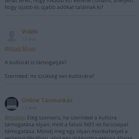
tehát lehet, hogy inkább ezt kellene csinálni, ahelyett
hogy újabb és újabb adókat találnak ki?
Vidéki
13 éve
@Mad Mind
:
A kultúrát is támogatják?
Szerinted: mi szükség van kultúrára?
Online Távmunkás
13 éve
@Vidéki
: Elég szomorú, ha szerinted a kultúra
támogatása olyan, mint a falusi NB1-es focicsapat
támogatása. Mondj még egy olyan munkahelyet a
versenyszférában, ahol egy dolgozóra ekkora állami