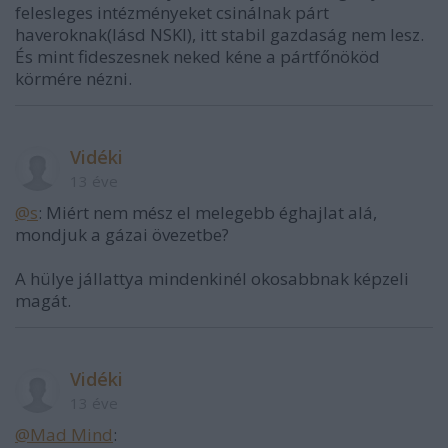
felesleges intézményeket csinálnak párt
haveroknak(lásd NSKI), itt stabil gazdaság nem lesz.
És mint fideszesnek neked kéne a pártfőnököd
körmére nézni.
Vidéki
13 éve
@s
: Miért nem mész el melegebb éghajlat alá,
mondjuk a gázai övezetbe?
A hülye jállattya mindenkinél okosabbnak képzeli
magát.
Vidéki
13 éve
@Mad Mind
: