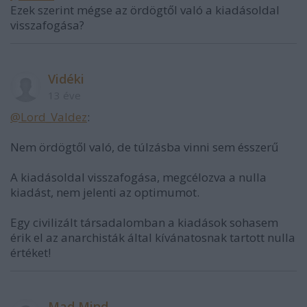
Ezek szerint mégse az ördögtől való a kiadásoldal
visszafogása?
Vidéki
13 éve
@Lord_Valdez
:
Nem ördögtől való, de túlzásba vinni sem ésszerű
A kiadásoldal visszafogása, megcélozva a nulla
kiadást, nem jelenti az optimumot.
Egy civilizált társadalomban a kiadások sohasem
érik el az anarchisták által kívánatosnak tartott nulla
értéket!
Mad Mind