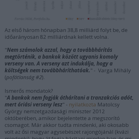
Az első három hónapban 38,8 milliárd folyt be, de
időarányosan 82 milliárdnak kellett volna.
"
Nem számolok azzal, hogy a továbbhárítás
megtörténik, a bankok között ugyanis komoly
verseny van. A verseny azt indukálja, hogy a
költségek nem továbbháríthatóak.
" -
Varga Mihály
(
pofátlanság #2
).
Ismerős mondatok?
"
A bankok nem fogják áthárítani a tranzakciós adót,
mert óriási verseny lesz
" -
nyilatkozta
Matolcsy
György nemzetgazdasági miniszter 2012
októberében, amikor bejelentette a megszorító
csomagot. Már akkor tudta mindenki, aki okosabb
volt az ősi magyar agysebészet rajongójánál (kvázi
mindenki), hogy át fogja hárítani minden ban, és mi