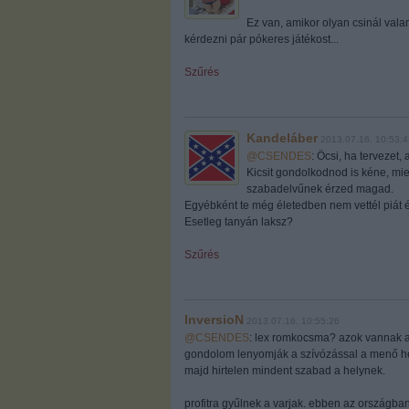
Ez van, amikor olyan csinál valam
kérdezni pár pókeres játékost...
Szűrés
Kandeláber
2013.07.16. 10:53:4
@CSENDES
: Öcsi, ha tervezet,
Kicsit gondolkodnod is kéne, mie
szabadelvűnek érzed magad.
Egyébként te még életedben nem vettél piát éj
Esetleg tanyán laksz?
Szűrés
InversioN
2013.07.16. 10:55:26
@CSENDES
: lex romkocsma? azok vannak a 
gondolom lenyomják a szívózással a menő hel
majd hirtelen mindent szabad a helynek.
profitra gyűlnek a varjak. ebben az országban,