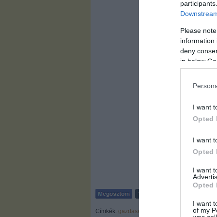
participants
Downstream 
Please note
information 
deny consent
in below Go
Persona
I want t
Opted 
I want t
Opted 
I want 
Advertis
Opted 
I want t
of my P
Címkék:
gazdaság
fidesz
seggszáj
was col