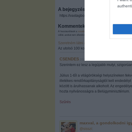
authenti
A bejegyzés trackback címe:
https://vastagbor.blog.hu/api/trackback/id/54
Kommentek:
A hozzászólások a
vonatkozó jogszabályok
értelmében felhasználói tart
vállal, azokat nem ellenőrzi. Kifogás esetén forduljon a blog szerkesztőjé
Szeretném látni az összes kommentet! (115)
Az utolsó 100 komment:
CSENDES
2013.07.16. 10:44:04
Szerintem ez lesz a legújabb mutyi, szigorúa
Július 1-től a világörökségi helyszíneken f
illetékes rendőrkapitányságtól kell endedélyt
között is árulhassanak alkoholt. Az engedélye
hozta nyilvánosságra a Belügyminisztérium.
Szűrés
maxval, a gondolkodni ig
@sisszi
: