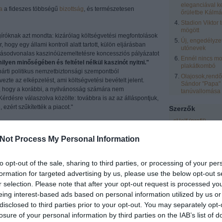
eleganciával k
a
a fideszes többségű
bizottság
, és természetesen
őrületbe Kálmá
Stadion Viktor 
mögött
ágíróknak azt mondta: kizárólag költségvetési megfontolások
Új, engedélyze
hogy egy állami kontroll alatt tartott, külön eljárásban
utónevek
 másodvonalas kaszinóüzemeltetésre koncessziós pályázatot
Ennél nincs mo
ilyen minőségében és feltétel nélkül kaszinót nyitni."
plakátkombó
árti politikus nemzetbiztonsági szempontból
Olajosok,rendőr
zte az elképzelést, ami költségvetési bevételt jelent.
Sándor "Papa"
ra, hogy a korábbi, a nyilvánosság számára nem
tanúvallomása
érdésre válaszolva közölte: továbbra is az az álláspontjuk,
ezért szűkítették a piacot."
Szerzők
sHelf
(
profil
)
erős állami kontroll alatt tudjuk elképzelni."
–
húzta alá
zero
(
profil
)
i kérdésre válaszolva. A szóvivő nem tudja elképzelni,
Not Process My Personal Information
eric
(
profil
)
ai-kormányok alatt, hogy a játékgépek világában
n szerzett pénzeket."
laspalmas
(
profil
)
to opt-out of the sale, sharing to third parties, or processing of your per
Vendégblgr
(
profil
zont annál inkább, hogy a föld- és trafikos "pályázatok"
formation for targeted advertising by us, please use the below opt-out s
Rozsnyai Zsolt
(
pr
k nekik a piacot.
r selection. Please note that after your opt-out request is processed y
LCsilla16
(
profil
)
eing interest-based ads based on personal information utilized by us or
Egyéb
disclosed to third parties prior to your opt-out. You may separately opt-
losure of your personal information by third parties on the IAB’s list of