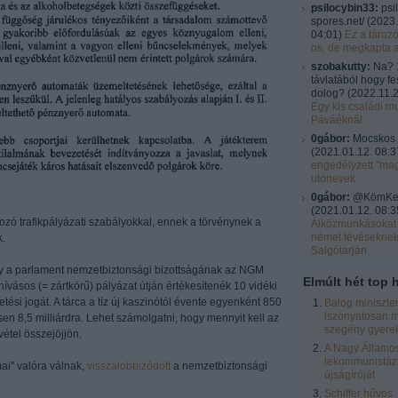
psilocybin33:
psi
spores.net/
(
2023.
04:01
)
Ez a tároz
os, de megkapta 
szobakutty:
Na? 
távlatából hogy fe
dolog?
(
2022.11.2
Egy kis családi mu
Páváéknál
0gábor:
Mocskos 
(
2021.01.12. 08:3
engedélyzett "ma
utónevek
0gábor:
@KömKel:
(
2021.01.12. 08:3
zó trafikpályázati szabályokkal, ennek a törvénynek a
Álközmunkásokat 
német tévésekne
k.
Salgótarján
gy a parlament nemzetbiztonsági bizottságának az NGM
Elmúlt hét top h
hívásos (= zártkörű) pályázat útján értékesítenék 10 vidéki
tési jogát. A tárca a tíz új kaszinótól évente egyenként 850
Balog miniszte
iszonyatosan m
sen 8,5 milliárdra. Lehet számolgatni, hogy mennyit kell az
szegény gyere
étel összejöjjön.
A Nagy Államos
lekommunistázt
ai" valóra válnak,
visszalobbizódott
a nemzetbiztonsági
újságíróját
Schiffer hűvös