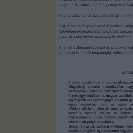
tulajdonú Szerencsejátéké, egy meg Andy Vaj
A dolog Lázár János szívügye volt, így
beszélt
"Egy konzervatív gondolkodású politikus világ
Különlegesen erkölcstelen, morálisan megkérd
jellemző a pénznyerő automaták üzemeltetése
A nemzetbiztonsági kockázat és a lobbiktól va
indoklását is nézzük meg megint, hátha valak