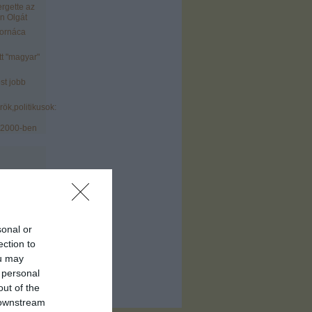
ergette az
n Olgát
tornáca
tt "magyar"
st jobb
ök,politikusok:
 2000-ben
sonal or
)
ection to
ofil
)
ou may
 personal
out of the
 downstream