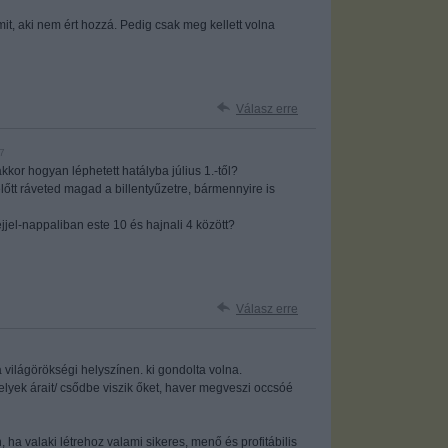
it, aki nem ért hozzá. Pedig csak meg kellett volna
Válasz erre
7
 akkor hogyan léphetett hatályba július 1.-től?
lőtt ráveted magad a billentyűzetre, bármennyire is
jel-nappaliban este 10 és hajnali 4 között?
Válasz erre
világörökségi helyszínen. ki gondolta volna.
yek árait/ csődbe viszik őket, haver megveszi occsóé
 ha valaki létrehoz valami sikeres, menő és profitábilis