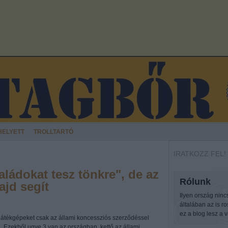
HELYETT
TROLLTARTÓ
IRATKOZZ FEL!
aládokat tesz tönkre", de az
Rólunk
ajd segít
Ilyen ország ninc
általában az is r
ez a blog lesz a v
 játékgépeket csak az állami koncessziós szerződéssel
 Ezekből ugye 3 van az országban, kettő az állami