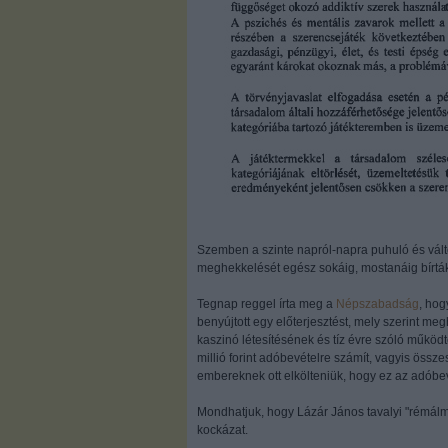
Szemben a szinte napról-napra puhuló és válto
meghekkelését egész sokáig, mostanáig bírtá
Tegnap reggel írta meg a
Népszabadság
, ho
benyújtott egy előterjesztést, mely szerint meg
kaszinó létesítésének és tíz évre szóló működte
millió forint adóbevételre számít, vagyis össze
embereknek ott elkölteniük, hogy ez az adóbev
Mondhatjuk, hogy Lázár János tavalyi "rémálm
kockázat.