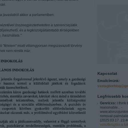
náé.
a javaslatról akkor a parlamentben:
nézetével összeegyeztethetetlen a szerencsejáték.
őjelezhető, és a legkiszolgáltatottabb térségekben
, használata."
ló "félelem" miatt villámgyorsan megszavazott törvény
inek nem rémlik már:
Kapcsolat
Emailcímünk:
vastagborblog@gm
Legfrissebb k
Genricxs:
I think 
reasonable... -
www.alonzojunkm
removal-palmdale
(
2025.03.17. 23:4
vasútfelújítás a tut