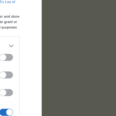
B’s List of
er and store
to grant or
ed purposes