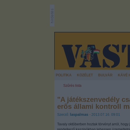
POLITIKA
KÖZÉLET
BULVÁR
KÁVÉ 
Szűrés lista
"A játékszenvedély cs
erős állami kontroll m
laspalmas
Szerző:
- 2013.07.16. 09:01
Tavaly októberben hoztak törvényt arról, hogy
rendelkező kaszinókban lehessen üzemeltetni.