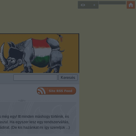
s még egy! Itt minden máshogy történik, és
osszul. Ha egyszer lesz egy rendszerváltás,
ádirat. (De kis hazánkat mi így szeretjük ...)