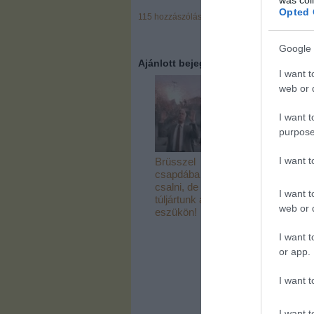
Opted 
115
hozzászólás
Google 
Ajánlott bejegyzések:
I want t
web or d
I want t
purpose
I want 
Brüsszel
Illés Zoltán 19
csapdába akart
óta másolja a
csalni, de mi
vagyonnyilatk
I want t
túljártunk az
web or d
eszükön!
I want t
or app.
I want t
I want t