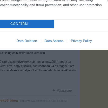
cation functionality and fraud prevention, and other user protection.
06005
CONFIRM
alomnak minősülnek, értük a
szolgáltatás technikai
üzemeltetője semmilyen felelősséget nem
hez. Részletek a
Felhasználási feltételekben
és az
adatvédelmi tájékoztatóban
.
Data Deletion
Data Access
Privacy Policy
n a Belügyminisztériumon keresztül.
ekvő szórakozóhelyeknek már nem a jegyzőtől, hanem az
 kérni arra, hogy éjszaka, pontosabban 24 és reggel 6 óra
zés részletes szabályairól szóló rendelet tervezetét hétfőn
Válasz erre
yekvő birca
·
http://maxval.co.nr
2013.07.16. 10:48:56