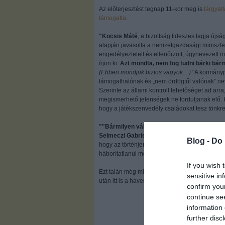
Az előterjesztést tegnap 11-kor meg is
tárgyalt
támogatta
.
"Kocsis Máté
, a bizottság fideszes tagja újs
alapján javasolta a nemzetgazdasági miniszter, 
engedélyeztetett és ellenőrzött, úgynevezett
írjon ki.
Azt mondta, nem fog tudni bárki bárm
(Ebben mondjuk biztos vagyok....)
"A kormányp
támogathatónak és „nem ördögtől valónak” neve
Szerinte az állami kontroll lehetőséget ad ar
megismerhető jelenségek ne forduljanak elő. K
hogy a játékszenvedély családokat tesz tönkre, 
""Bármilyen változtatás is lesz, csak nagyon 
Selmeczi Gabriella
az erre vonatkozó újságíró
Blog -
Do 
hogy az történjen újra, mint a Gyurcsány-Bajn
háborítatlanul mossanak tisztára olajbizniszbe
If you wish 
Ezt talán még mi sem tudjuk elképzelni, azt vis
sensitive in
után itt is a haverok fognak jól járni, újraosztjá
confirm you
continue se
information 
further disc