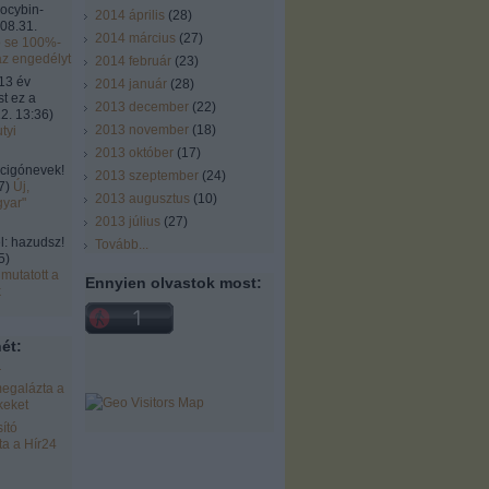
locybin-
2014 április
(
28
)
08.31.
2014 március
(
27
)
ó se 100%-
az engedélyt
2014 február
(
23
)
13 év
2014 január
(
28
)
st ez a
2013 december
(
22
)
2. 13:36
)
2013 november
(
18
)
tyi
2013 október
(
17
)
cigónevek!
2013 szeptember
(
24
)
7
)
Új,
2013 augusztus
(
10
)
gyar"
2013 július
(
27
)
 hazudsz!
Tovább
...
5
)
mutatott a
Ennyien olvastok most:
k
ét:
r
egalázta a
keket
ító
a a Hír24