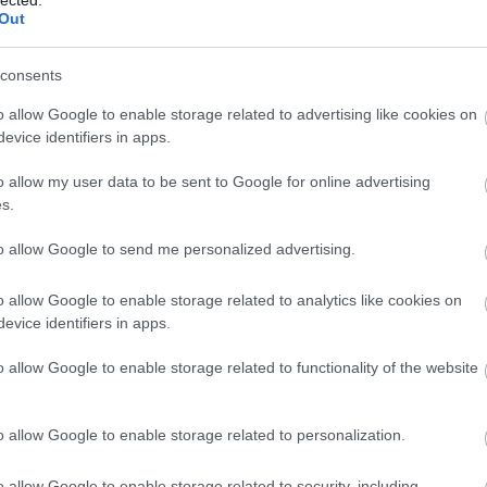
Out
consents
o allow Google to enable storage related to advertising like cookies on
evice identifiers in apps.
o allow my user data to be sent to Google for online advertising
s.
to allow Google to send me personalized advertising.
98
Vajon ki lesz a
Jobbik és az
kiskunmajsai
Európai Unió
ozatát
csodajelölt?
o allow Google to enable storage related to analytics like cookies on
evice identifiers in apps.
o allow Google to enable storage related to functionality of the website
A korszak
o allow Google to enable storage related to personalization.
tárgya: A
Hátizsák
o allow Google to enable storage related to security, including