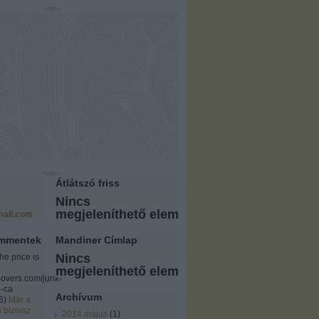
Átlátszó friss
Nincs
megjeleníthető elem
ail.com
ommentek
Mandiner Címlap
Nincs
the price is
megjeleníthető elem
overs.com/junk-
-ca
Archívum
6
)
Már a
i biznisz
2014 május
(
1
)