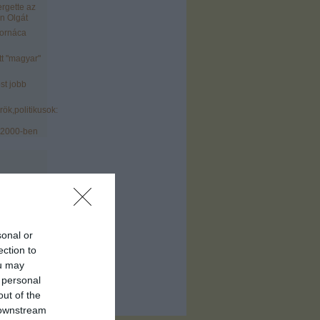
ergette az
n Olgát
tornáca
tt "magyar"
st jobb
ök,politikusok:
 2000-ben
sonal or
)
ection to
ofil
)
ou may
 personal
out of the
 downstream