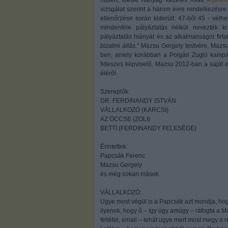
hűtlen, illetve hanyag kezelés miatt
feljelen
vizsgálat szerint a három évre rendelkezésre á
ellenőrzése során kiderült: 47-ből 45 - vél
mindenféle pályáztatás nélkül nevezték ki
pályáztatás hiányát és az alkalmasságot firtat
bizalmi állás.”
Mazsu Gergely testvére, Mazsu 
ben, amely korábban a Polgári Zugló kampá
fideszes képviselő. Mazsu 2012-ban a saját 
éléről.
Szereplők:
DR. FERDINANDY ISTVÁN
VÁLLALKOZÓ (KARCSI)
AZ ÖCCSE (ZOLI)
BETTI (FERDINANDY FELESÉGE)
Érintettek:
Papcsák Ferenc
Mazsu Gergely
és még sokan mások
VÁLLALKOZÓ:
Ugye most végül is a Papcsák azt mondja, hogy
ilyenek, hogy ő – így úgy amúgy – ráfogta a
feltétel, email – tehát ugye mert most megy a r