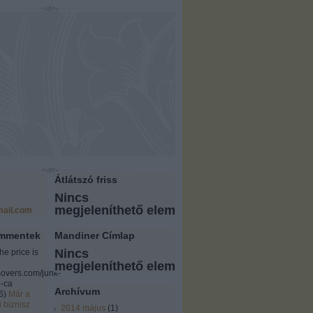
Átlátszó friss
Nincs
megjeleníthető elem
ail.com
ommentek
Mandiner Címlap
Nincs
the price is
megjeleníthető elem
overs.com/junk-
-ca
Archívum
6
)
Már a
i biznisz
2014 május
(
1
)