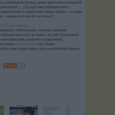
: elsődlegesen tényleg, amikor ilyen horror összegekről
 pártkasszába. (…) És ugye mikor kiderültek ezek a
egyik hazudik, a másikra keni, másik a másikra – és akkor
ár – hát akkor ezt nem érti (az ember?)
n a következőket írja
:
feljelentést, hűtlen kezelés, számviteli szabályok
 máig nem lépett előre az ügyben. Az 1000 (!) befogadott
a sem tájékoztatta a testületet a polgármester.
lió forintos
élő szerződése
van a Zuglói
 által sokat szídott céggel a friss szerződéskötés dátuma
Tetszik
0