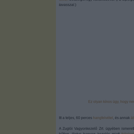
tavasszal.
)
Ez olyan kínos ügy, hogy nem 
Itt a teljes, 60 perces
hangfelvétel
, és annak
át
A Zuglói Vagyonkezelő Zrt. ügyében ismeretl