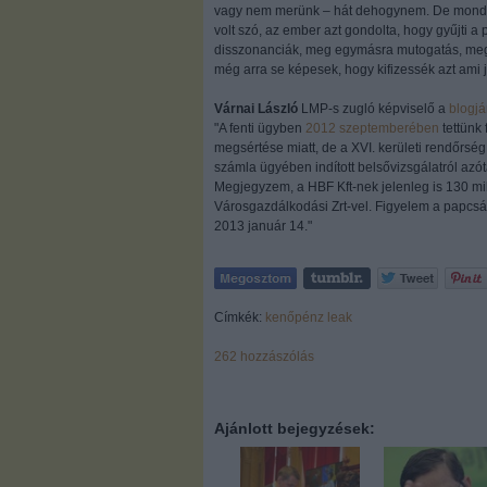
vagy nem merünk – hát dehogynem. De mondom
volt szó, az ember azt gondolta, hogy gyűjti a
disszonanciák, meg egymásra mutogatás, meg 
még arra se képesek, hogy kifizessék azt ami j
Várnai László
LMP-s zugló képviselő a
blogjá
"A fenti ügyben
2012 szeptemberében
tettünk 
megsértése miatt, de a XVI. kerületi rendőrség
számla ügyében indított belsővizsgálatról azót
Megjegyzem, a HBF Kft-nek jelenleg is 130 mil
Városgazdálkodási Zrt-vel. Figyelem a papcsák
2013 január 14."
Címkék:
kenőpénz
leak
262
hozzászólás
Ajánlott bejegyzések: