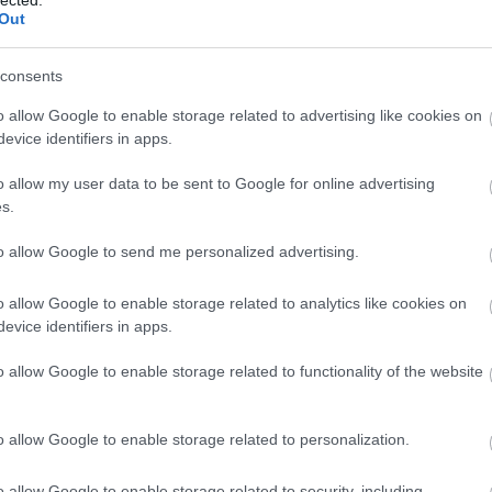
i.
Out
consents
o allow Google to enable storage related to advertising like cookies on
 azért – aztán – a Jóisten tűnik/tudunk már minden – az
evice identifiers in apps.
gy azért kell ilyen mennyiség, hogy a párkasszába – mert
ek lenyúlták simán, ezek nem adtak oda senkinek semmit.
o allow my user data to be sent to Google for online advertising
s.
to allow Google to send me personalized advertising.
Mazsu csak – semmi hivatkozással? Csak azt mondta,
o allow Google to enable storage related to analytics like cookies on
evice identifiers in apps.
o allow Google to enable storage related to functionality of the website
 a 12. kerületben egy fasza lakást? Azt nem tudod? Meg vett
 Feri csinálta – Futácsi Feri – itt a Gyarmat utcában, két
t az ő lánya, Barbi, a barátnője?) az ott kapott egy ilyen
o allow Google to enable storage related to personalization.
a – először azzal kezdte még be se ült a székbe – hogy ott
i – azt is persze ugye ki csinálta? – Aztán olyan szemét, hogy
 asztalosnak még mindig tartozik vagy 3 millióval – és akkor
o allow Google to enable storage related to security, including