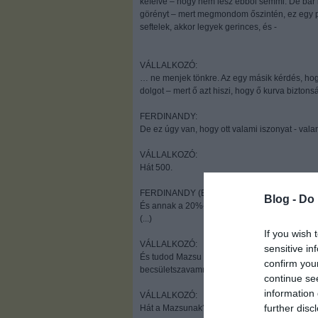
kefélve – hogy nem lesz ebből semmi. De bár 
görényt – mert megmondom őszintén, ez egy p
seftelek, akkor legyek gerinces, és -
VÁLLALKOZÓ:
… ne menjek tönkre. Az egy másik kérdés, hog
dolgot – mert ő azt hiszi, hogy ő kurva bizto
FERDINANDY:
De ez úgy van, hogy ott valami iszonyat - vala
VÁLLALKOZÓ:
Hát 500.
FERDINANDY (Elhűl – innentől sokkal frisseb
Blog -
Do 
És annak a 20%-át visszakérte a M/m_____ ??
(...)
If you wish 
VÁLLALKOZÓ:
sensitive in
És tudod Mazsu volt a behajtó – tehát oda kel
confirm you
becsületszavamra, nem hazudok – 100 millió fo
continue se
information 
VÁLLALKOZÓ:
further disc
Hát a Mazsunak?