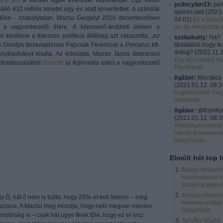
tést tett
a kerület egyik ellenzéki képviselője. Egy belső
psilocybin33:
psi
lló 432 milliós keretet egy év alatt kimerítettek. A számlák
spores.net/
(
2023.
hetően - szabálytalan. Mazsu Gergelyt 2010 decemberében
04:01
)
Ez a tároz
 a vagyonkezelő élére. A képviselő-testületi ülésen a
os, de megkapta 
ó kérdésre a fideszes politikus állítólag azt válaszolta:
„ez
szobakutty:
Na? 
Orsolya társtulajdonos Papcsák Ferenccel a Percarus kft-
távlatából hogy fe
dolog?
(
2022.11.2
nykiadványt kiadta. Az édesapa, Mazsu János debreceni
Egy kis családi mu
elhatározásából
távozott
(
a feljenetés után
) a vagyonkezelő
Páváéknál
0gábor:
Mocskos 
(
2021.01.12. 08:3
engedélyzett "ma
utónevek
0gábor:
@KömKel:
(
2021.01.12. 08:3
Álközmunkásokat 
német tévésekne
Salgótarján
Elmúlt hét top h
Balog miniszte
iszonyatosan m
szegény gyere
A Nagy Államos
 Ó, hát ő nem is tudta, hogy 20%-ot kell letenni – meg
lekommunistázt
 Mazsura. A Mazsu meg mondja, hogy neki megvan minden
újságíróját
endőrség is – csak hát ugye félek tőle, hogy ez el lesz
Schiffer hűvös