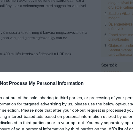
lenne, mert akkor úgy meg lehetne szorongatni ezt a
eleganciával k
atkány – az a véleményem: mert hogyha én valakivel
őrületbe Kálmá
Stadion Viktor 
mögött
Új, engedélyze
utónevek
y ő mossa a kezeit, meg ő kurvára megszervezte ezt a
Ennél nincs mo
nságban van, pedig nem egészen így van ez.
plakátkombó
Olajosok,rendőr
Sándor "Papa"
mi 400 milliós keretszerződés volt a HBF-nek.
tanúvallomása
Szerzők
sHelf
(
profil
)
zero
(
profil
)
b, érdeklődőbb):
Not Process My Personal Information
eric
(
profil
)
 (kivehetetlen 12:22)
laspalmas
(
profil
)
to opt-out of the sale, sharing to third parties, or processing of your per
Vendégblgr
(
profil
formation for targeted advertising by us, please use the below opt-out s
Rozsnyai Zsolt
(
pr
lett hordani a lóvét, de megmondom őszintén,
r selection. Please note that after your opt-out request is processed y
LCsilla16
(
profil
)
rint lett elhordva. Úgy zsebbe.
eing interest-based ads based on personal information utilized by us or
Egyéb
disclosed to third parties prior to your opt-out. You may separately opt-
losure of your personal information by third parties on the IAB’s list of