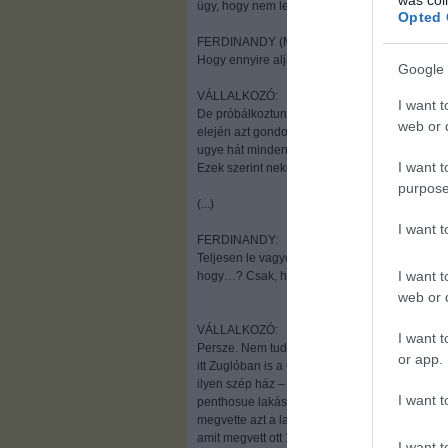
ügy, hogy nem lehet a Viktorral se megbeszéln
Opted 
FERDINANDY (Mintha félne.):
Hogy ennyire alja? Ő nem is tud odamenni.
Google 
VÁLLALKOZÓ:
I want t
De próbálkoztunk vele, hogy – jó lenne hogyha
web or d
elején azt gondoltuk, megmondom őszintén, ho
ugye hát mindenre gondolhat az ember. De ez
I want t
Ezek szerint neked se!
purpose
(...)
I want 
FERDINANDY:
Teljesen le vagyok döbbenve. (Makog.) És a 
I want t
hogy…? Csak, hogy 20% és viszontlátásra?
web or d
VÁLLALKOZÓ:
I want t
Persze. Nem tudod azt, hogy vett 130 millióért
or app.
itt Zuglóban is a Gyarmat utcában. A barátom, a
ilyen szép ház – (Makogás: kb. a Feri fiának vol
I want t
penthosue lakást, Feri csinálta azt – ott vett 
megvette azt a lakást, aztán föl lett újítva nek
amit megvett ott 130-ért a 12. kerületben – az
I want t