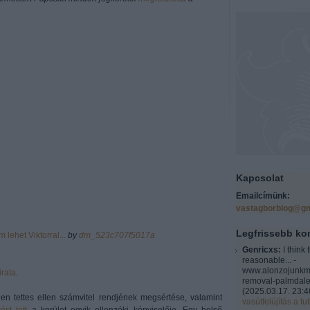
Kapcsolat
Emailcímünk:
vastagborblog@gm
Legfrissebb k
lehet Viktorral...
by
dm_523c707f5017a
Genricxs:
I think 
reasonable... -
www.alonzojunkm
irata
.
removal-palmdale
(
2025.03.17. 23:4
en tettes ellen számvitel rendjének megsértése, valamint
vasútfelújítás a tut