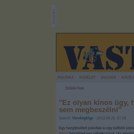
POLITIKA
KÖZÉLET
BULVÁR
KÁVÉ 
Szűrés lista
"Ez olyan kínos ügy, 
sem megbeszélni"
Vendégblgr
Szerző:
- 2013.09.25. 07:28
Egy hangfelvételt pakoltak ki egy külföldi sze
István
beszélget egy vállalkozóval. (
Az alpolg