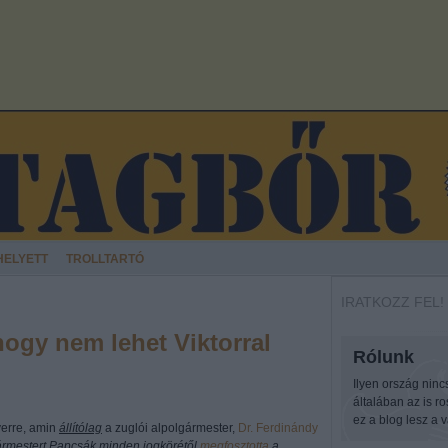
HELYETT
TROLLTARTÓ
IRATKOZZ FEL!
hogy nem lehet Viktorral
Rólunk
Ilyen ország ninc
általában az is r
ez a blog lesz a v
rverre, amin
állítólag
a zuglói alpolgármester,
Dr. Ferdinándy
ármestert Papcsák minden jogkörétől
megfosztotta
a