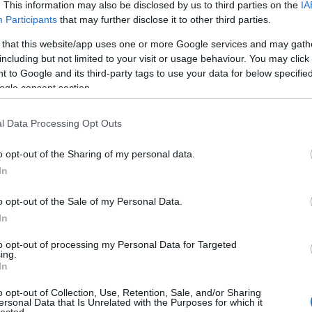
. This information may also be disclosed by us to third parties on the
IA
Participants
that may further disclose it to other third parties.
zmeg ezt nem hiszem el. Ez a pofátlanságnak is van
 that this website/app uses one or more Google services and may gath
including but not limited to your visit or usage behaviour. You may click 
 to Google and its third-party tags to use your data for below specifi
pcsák, amikor bele lett keverve (utánozza a hangját,
ogle consent section.
 De geci azt mondja ez a Mazsu! Hát őneki 5 se kellett
lül így működne korrektül– Nyugaton is van ilyen – én is
00 eurót – függetlenül attól, nem elvtelenül, hanem
l Data Processing Opt Outs
gedve – azt mondák, itt van öreg – erre nem sajnálja az
usztustalan… Gondolj bele…
o opt-out of the Sharing of my personal data.
In
o opt-out of the Sale of my Personal Data.
l, már akkora a verseny – még a bankkölcsönt se vedd ki –
In
lt meghatározva. A kis geci – és még elköltötte az előző
to opt-out of processing my Personal Data for Targeted
ing.
In
o opt-out of Collection, Use, Retention, Sale, and/or Sharing
ersonal Data that Is Unrelated with the Purposes for which it
hetetlen) – csak Zsolt is azt mondta, hogy ez olyan kínos
lected.