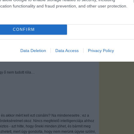
Zoli, hogy legalább azért fizesd ki, hogy akkor ne legyen…
cation functionality and fraud prevention, and other user protection.
k, csak tanácsadó meg ilyenek. Ilyen egy arcátlan görény.
k vele? Hogy valamit csináljon…
CONFIRM
 nyúlta le.
Data Deletion
Data Access
Privacy Policy
gy ő nem tudott róla…
 és akkor mért kell ezt csinálni? Na mindenesetre.: ez a
k érdeksérelmet okoz. Nincs megfelelő intelligenciája ahhoz
iztos - azt hitte, hogy őneki minden jöhet, és bármit meg
zhetett, mert úgy gondolta, hogy nem merünk úgyse szólni,