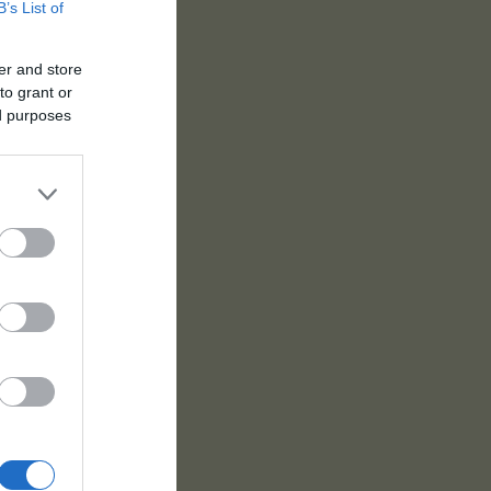
B’s List of
er and store
to grant or
ed purposes