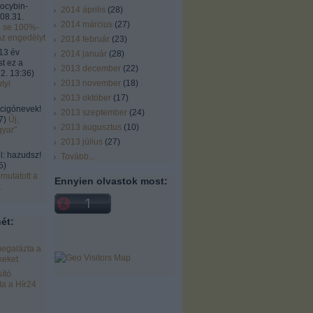
locybin-
2014 április
(
28
)
08.31.
2014 március
(
27
)
ó se 100%-
az engedélyt
2014 február
(
23
)
13 év
2014 január
(
28
)
st ez a
2013 december
(
22
)
2. 13:36
)
2013 november
(
18
)
tyi
2013 október
(
17
)
cigónevek!
2013 szeptember
(
24
)
7
)
Új,
2013 augusztus
(
10
)
gyar"
2013 július
(
27
)
 hazudsz!
Tovább
...
5
)
mutatott a
Ennyien olvastok most:
k
ét:
r
egalázta a
keket
ító
a a Hír24