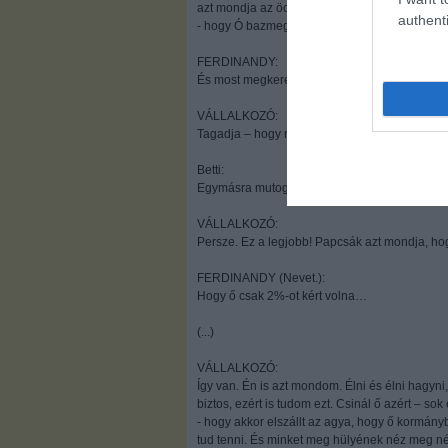
azt mondja az öcsémnek – mert mondja neki a 
authenti
- hogy Ó bazmeg, hogy nem is dolgoztál nekün
FERDINANDY:
És most megkerestétek a Mazsut – beszéltete
VÁLLALKOZÓ:
Tagadja – hogy neki nem bűne, hogy a Papcsák
Betti:
Egymásra mutogatnak.
VÁLLALKOZÓ:
Persze. Ez a legjobb! Papcsák azt mondja, ho
FERDINANDY (Nevet.):
Hogy ő csak 2%-ot kért volna…
(...)
VÁLLALKOZÓ:
Így van. Én is azt mondom. Élni és élni hagyni,
biztos, ezért is tudom ezt. Csinál ő azért – so
- hogy akkor elszállt az agya, hogy ő kormányb
tud tenni. És minket meg hülyének néz meg né