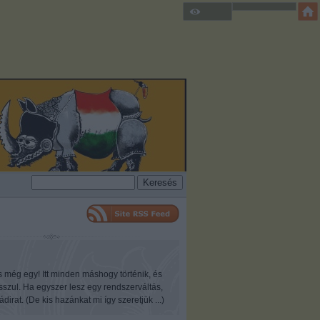
s még egy! Itt minden máshogy történik, és
osszul. Ha egyszer lesz egy rendszerváltás,
ádirat. (De kis hazánkat mi így szeretjük ...)