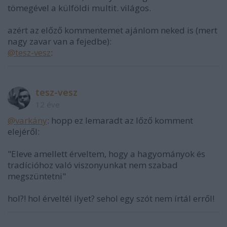
tömegével a külföldi multit. világos.
azért az előző kommentemet ajánlom neked is (mert
nagy zavar van a fejedbe):
@tesz-vesz
:
tesz-vesz
12 éve
@varkány
: hopp ez lemaradt az lőző komment
elejéről:
"Eleve amellett érveltem, hogy a hagyományok és
tradícióhoz való viszonyunkat nem szabad
megszüntetni"
hol?! hol érveltél ilyet? sehol egy szót nem írtál erről!