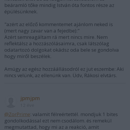
beáramló tőke mindig István óta fontos része az
épülésünknek.
"azért az előző kommentemet ajánlom neked is
(mert nagy zavar van a fejedbe):"
Azért semreagáltam rá mert nincs mire. Nem
reflektálsz a hozzászólásaimra, csak látszólag
odatartozó dolgokat okádsz oda bele se gondolva
hogy miről beszélek.
Amúgy az egész hozzáállásodról ez jut eszembe: Aki
nincs velünk, az ellenünk van. Üdv, Rákosi elvtárs.
jpmjpm
12 éve
@ZorPrime
: valamit félreértettél. mondjuk 1 bites
gondolkodással ezt nem csodálom. és remekül
megmutattad, hogy mi az a reakció, amit