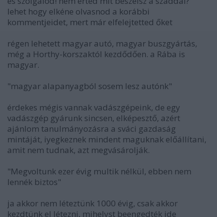
és szolgálod! nem érted mit beszélsz a száddal?
lehet hogy elkéne olvasnod a korábbi
kommentjeidet, mert már elfelejtetted őket
régen lehetett magyar autó, magyar buszgyártás,
még a Horthy-korszaktól kezdődően. a Rába is
magyar.
"magyar alapanyagból sosem lesz autónk"
érdekes mégis vannak vadászgépeink, de egy
vadászgép gyárunk sincsen, elképesztő, azért
ajánlom tanulmányozásra a sváci gazdaság
mintáját, iyegkeznek mindent maguknak előállítani,
amit nem tudnak, azt megvásárolják.
"Megvoltunk ezer évig multik nélkül, ebben nem
lennék biztos"
ja akkor nem léteztünk 1000 évig, csak akkor
kezdtünk el létezni, mihelyst beengedték ide