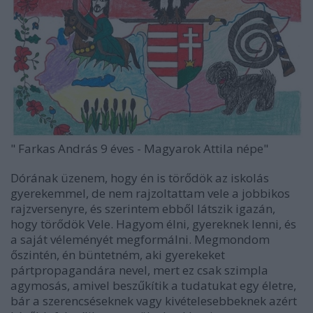
" Farkas András 9 éves - Magyarok Attila népe"
Dórának üzenem, hogy én is törődök az iskolás
gyerekemmel, de nem rajzoltattam vele a jobbikos
rajzversenyre, és szerintem ebből látszik igazán,
hogy törődök Vele. Hagyom élni, gyereknek lenni, és
a saját véleményét megformálni. Megmondom
őszintén, én büntetném, aki gyerekeket
pártpropagandára nevel, mert ez csak szimpla
agymosás, amivel beszűkítik a tudatukat egy életre,
bár a szerencséseknek vagy kivételesebbeknek azért