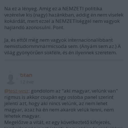
Na ez a lényeg. Amíg ez a NEMZETI politika
vezérelve kis (nagy) hazánkban, addig én nem viselek
kokárdát, mert ezzel a NEMZETIséggel nem vagyok
hajlandó azonosulni. Pont.
Ja, és ettől még nem vagyok internacionalibbant
nemistudommmármicsoda sem. (Anyám sem az.) A
világ gyönyörűen sokféle, és én ilyennek szeretem.
titan
12 éve
@tesz-vesz
: gondolom az "aki magyar, velünk van"
rigmus is akkor csupán egy ostoba panel szerint
jelenti azt, hogy aki nincs velünk, az nem lehet
magyar, azaz ha én nem akarok velük lenni, nem
lehetek magyar.
Megelőzve a vitát, ez egy következtető kifejezés,