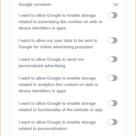
Google consents
tesz-vesz
I want to allow Google to enable storage
12 éve
related to advertising like cookies on web or
device identifiers in apps.
@kifordított nagyanyó
: vannak olyan emberek,
akiknek nincs magyarságtudatuk, de mégis képesek
I want to allow my user data to be sent to
tenni ezért az országért, ellenzik a korrupciót,
Google for online advertising purposes.
dolgoznak szorgalmasan stb, ők velük semmi baj
nincs , nade ilyentől ,hogyha ilyet hallok hogy "a
I want to allow Google to send me
multikulturalizmus tradíciója szerint fogom nevelni
personalized advertising.
a gyerekem", hát azért csak fel kapja minden
tisztességes magyar a vizet
I want to allow Google to enable storage
related to analytics like cookies on web or
device identifiers in apps.
tesz-vesz
I want to allow Google to enable storage
12 éve
related to functionality of the website or app.
@Melchi Zadok
: borzalmasan ostoba vagy. a
I want to allow Google to enable storage
"bohóc"-t amúgy így írjuk helyesen
related to personalization.