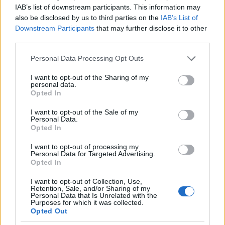
IAB’s list of downstream participants. This information may
állatfarmi párt-szerepcsere egyet jelent, és csak
also be disclosed by us to third parties on the
IAB’s List of
egyet, azt, hogy mások lesznek a nevek a
Downstream Participants
that may further disclose it to other
minisztériumi névtáblákon, és újabb csoport szedi
third parties.
meg magát a közösből, az állatfarmi rendszer
univerzális programja szerint, aztán leszerepelnek,
Please note that this website/app uses one or more Google
Personal Data Processing Opt Outs
és jön a következő garnitúra, a váltás, aztán annak a
services and may gather and store information including but
váltása, és így körbe-körbe, amíg nincs meg a valódi
not limited to your visit or usage behaviour. You may click to
I want to opt-out of the Sharing of my
personal data.
kitörési pont (egy másik, új rendszer, út és módszer)
grant or deny consent to Google and its third-party tags to
Opted In
az állatfarmi rendszerből. Tök' felesleges több
use your data for below specified purposes in below Google
csalódást begyűjteni, hogy na, ezeken is csalódtam,
consent section.
I want to opt-out of the Sale of my
mert a többi a sorban is csak ugyanez a kaptafa. Az
Personal Data.
Opted In
erkölcsi és szellemi minőség hiánya sehogyan sem
kerülhető meg.
I want to opt-out of processing my
Personal Data for Targeted Advertising.
Opted In
12 éve
I want to opt-out of Collection, Use,
Retention, Sale, and/or Sharing of my
Personal Data that Is Unrelated with the
Szép rajz, apuci biztosan sokat dolgozott vele.
Purposes for which it was collected.
Szerintem ráment a teljes hétvége.
Opted Out