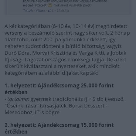
A két kategóriában (6-10 év, 10-14 év) meghirdetett
verseny a beszámoló szerint nagy siker volt, 2 hónap
alatt több, mint 200 pályamunka érkezett, így
nehezen tudott dönteni a bíráló bizottság, vagyis
Dúró Dóra, Morvai Krisztina és Varga Kitti, a Jobbik
Ifjúsági Tagozat országos elnökségi tagja. De azért
sikerült kiválasztani a nyerteseket, akik mindkét
kategóriában az alábbi díjakat kapták:
1. helyezett:
Ajándékcsomag 25.000 forint
értékben
- tartalma:
gyermek tradicionális íj + 5 db íjvessző,
"Őseink írása" társasjáték, Borsa Desszert -
Mesedoboz, IT-s bögre
2. helyezett: Ajándékcsomag 15.000 forint
értékben