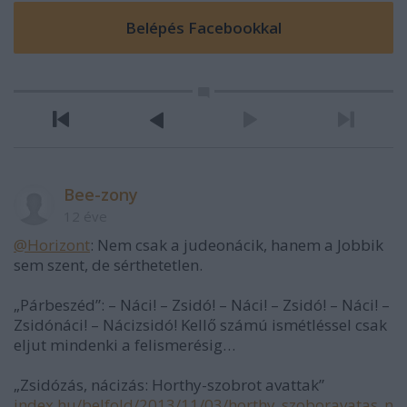
Bee-zony
12 éve
@Horizont
: Nem csak a judeonácik, hanem a Jobbik
sem szent, de sérthetetlen.
„Párbeszéd”: – Náci! – Zsidó! – Náci! – Zsidó! – Náci! –
Zsidónáci! – Nácizsidó! Kellő számú ismétléssel csak
eljut mindenki a felismerésig…
„Zsidózás, nácizás: Horthy-szobrot avattak”
index.hu/belfold/2013/11/03/horthy_szoboravatas_n