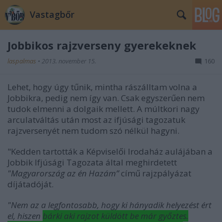
Vastagbőr
Jobbikos rajzverseny gyerekeknek
laspalmas
•
2013. november 15.
160
Lehet, hogy úgy tűnik, mintha rászálltam volna a
Jobbikra, pedig nem így van. Csak egyszerűen nem
tudok elmenni a dolgaik mellett. A múltkori nagy
arculatváltás után most az ifjúsági tagozatuk
rajzversenyét nem tudom szó nélkül hagyni.
"Kedden tartották a Képviselői Irodaház aulájában a
Jobbik Ifjúsági Tagozata által meghirdetett
"Magyarország az én Hazám”
című rajzpályázat
díjátadóját.
"Nem az a legfontosabb, hogy ki hányadik helyezést ért
el, hiszen
bárki aki rajzot küldött be már győztes.