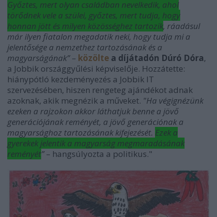
Győztes, mert olyan családban nevelkedik, ahol
törődnek vele a szülei, győztes, mert tudja, hogy
honnan jött és milyen közösséghez tartozik
, ráadásul
már ilyen fiatalon megadatik neki, hogy tudja mi a
jelentősége a nemzethez tartozásának és a
magyarságának”
–
közölte
a díjátadón Dúró Dóra
,
a Jobbik országgyűlési képviselője. Hozzátette:
hiánypótló kezdeményezés a Jobbik IT
szervezésében, hiszen rengeteg ajándékot adnak
azoknak, akik megnézik a műveket.
"Ha végignézünk
ezeken a rajzokon akkor láthatjuk benne a jövő
generációjának reményét, a jövő generációnak a
magyarsághoz tartozásának kifejezését.
Ezek a
gyerekek jelentik a magyarság megmaradásának
reményét
”
– hangsúlyozta a politikus."