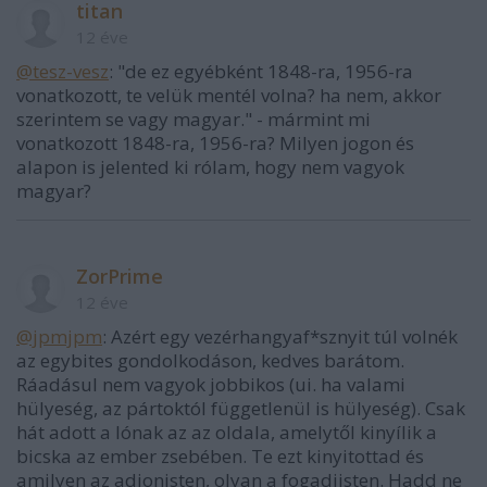
titan
12 éve
@tesz-vesz
: "de ez egyébként 1848-ra, 1956-ra
vonatkozott, te velük mentél volna? ha nem, akkor
szerintem se vagy magyar." - mármint mi
vonatkozott 1848-ra, 1956-ra? Milyen jogon és
alapon is jelented ki rólam, hogy nem vagyok
magyar?
ZorPrime
12 éve
@jpmjpm
: Azért egy vezérhangyaf*sznyit túl volnék
az egybites gondolkodáson, kedves barátom.
Ráadásul nem vagyok jobbikos (ui. ha valami
hülyeség, az pártoktól függetlenül is hülyeség). Csak
hát adott a lónak az az oldala, amelytől kinyílik a
bicska az ember zsebében. Te ezt kinyitottad és
amilyen az adjonisten, olyan a fogadjisten. Hadd ne