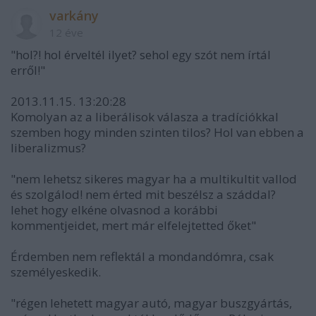
varkány
12 éve
"hol?! hol érveltél ilyet? sehol egy szót nem írtál
erről!"
2013.11.15. 13:20:28
Komolyan az a liberálisok válasza a tradíciókkal
szemben hogy minden szinten tilos? Hol van ebben a
liberalizmus?
"nem lehetsz sikeres magyar ha a multikultit vallod
és szolgálod! nem érted mit beszélsz a száddal?
lehet hogy elkéne olvasnod a korábbi
kommentjeidet, mert már elfelejtetted őket"
Érdemben nem reflektál a mondandómra, csak
személyeskedik.
"régen lehetett magyar autó, magyar buszgyártás,