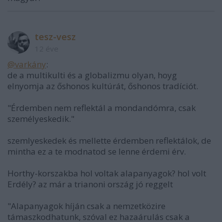
tesz-vesz
12 éve
@varkány
:
de a multikulti és a globalizmu olyan, hoyg
elnyomja az őshonos kultúrát, őshonos tradíciót.
"Érdemben nem reflektál a mondandómra, csak
személyeskedik."
szemlyeskedek és mellette érdemben reflektálok, de
mintha ez a te modnatod se lenne érdemi érv.
Horthy-korszakba hol voltak alapanyagok? hol volt
Erdély? az már a trianoni ország jó reggelt
"Alapanyagok híján csak a nemzetközire
támaszkodhatunk, szóval ez hazaárulás csak a