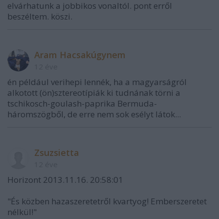
elvárhatunk a jobbikos vonaltól. pont erről
beszéltem. köszi.
Aram Hacsakúgynem
12 éve
én például verihepi lennék, ha a magyarságról
alkotott (ön)sztereotípiák ki tudnának törni a
tschikosch-goulash-paprika Bermuda-
háromszögből, de erre nem sok esélyt látok...
Zsuzsietta
12 éve
Horizont 2013.11.16. 20:58:01
"És közben hazaszeretetről kvartyog! Emberszeretet
nélkül!"