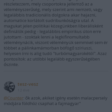
részletezzem, mely csoportokra jellemző az a
véleményszerűség, mely szerint ami nemzeti, vagy
legalábbis tradicionális dolgokra akar hajazni,
automatice korlátolt sudribunkóságra utal. A
magukat jelen politikai közegünkben liberálisként
definiálók pedig - legalábbis empirikus úton erre
jutottam - szoktak lenni a legkifinomultabb
véleménynácik, viszont véleményük semmivel sem ér
többet a pálinkamámorban böfögő szíriuszi,
helyesen írni is alig tudó "turbómagyarokétól". Azaz
pontosítok: az utóbbi legalább egyszerűségében
őszinte.
tesz-vesz
12 éve
@Counter
: ők azok, akiket igény esetén malacpersely
módjára földhöz csaphat a fajmagyar"