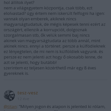
hol állítok ilyet?
nem a világegyetem központja, csak több, ezt
elolvastad? úgy értem nem iskerült felfogni ha igen:
vannak olyan emberek, akiknek nincs
magyarságtudatuk, de mégis képesek tenni ezért az
országért, ellenzik a korrupciót, dolgoznak
szorgalmasan stb, ők velük semmi baj nincs
akinek van magyarságtudata az több annál, mint
akinek nincs. ennyi a történet. persze a külfödieknek
ez lényegtelen, de mi nem is külföldiek vagyunk. és
persze ez nem jelenti azt hogy ő okosabb lenne, de
azt se jelenti, hogy butább!
szerintem ez teljesen közérthető már egy 8 éves
gyereknek is.
tesz-vesz
12 éve
@titan
: "Milyen jogon és alapon is jelented ki rólam,