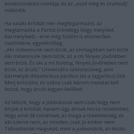
kondicionálás) csodája, és az „oszd meg és uralkodj”
működik.
Ha valaki kritikát mer megfogalmazni, az
megtámadta a Pártot (mindegy hogy melyiket,
bármelyiket) – erre még Sztálin is elismerően
csettintene, egyetértőleg.
„Aki mibennünk nem bízik, az önmagában sem bízik.
Aki mibennünk nem bízik, az a mi fényes jövőnkben
sem bízik. És aki a mi boldog, fényes jövőnkben nem
bízik, az áruló.” Univerzális sablonszöveg, ami
bármelyik diktatórikus párthoz (és a tagjaihoz) illik.
Merj kritizálni, és utána csak három mondat kell
hozzá, hogy áruló legyen belőled.
Az látszik, hogy a jobbikosok nem csak hogy nem
bírják a kritikát, hanem úgy állnak hozzá mindenhez,
hogy amit ők csinálnak, az maga a tökéletesség, és
aki szerint nem, az minden, csak jó ember nem.
Tabusítanák magukat, mint a judeonácik, az észak-