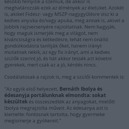
később felnyílik a szemük, de akkor is
meghatározzák ezek az élmények az életüket. Azokét
is, akiket Fidesz- vagy MSZP-nagygyűlésre visz ki a
kedves anyuka és/vagy apuka, meg annak is, akivel a
Jobbik rajzversenyére rajzoltatnak. Nem hagyják,
hogy maguk ismerjék meg a világot, nem
kíváncsiságra és kétkedésre, tehát nem önálló
gondolkodásra tanítják őket, hanem irányt
mutatnak nekik, az egy fix irányt, ami a kedves
szülők szerint jó, és hát akkor tessék azt követni
gyerekek, mert csak az a jó, kérdés nincs.
Csodálatosak a rajzok is, meg a szülői kommentek is:
"Az egyik első helyezett,
Bernáth Ibolya és
édesanyja portálunknak elmondta: sokat
készültek
és összeszedték az anyagokat, mielőtt
Ibolya megrajzolta műveit. Az édesanya azt is
kiemelte: fontosnak tartotta, hogy gyermeke
megismerje a gyökereit."