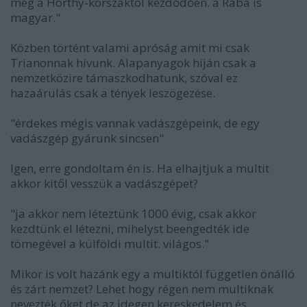
még a Horthy-korszaktól kezdődően. a Rába is
magyar."
Közben történt valami apróság amit mi csak
Trianonnak hívunk. Alapanyagok híján csak a
nemzetközire támaszkodhatunk, szóval ez
hazaárulás csak a tények leszögezése.
"érdekes mégis vannak vadászgépeink, de egy
vadászgép gyárunk sincsen"
Igen, erre gondoltam én is. Ha elhajtjuk a multit
akkor kitől vesszük a vadászgépet?
"ja akkor nem léteztünk 1000 évig, csak akkor
kezdtünk el létezni, mihelyst beengedték ide
tömegével a külföldi multit. világos."
Mikor is volt hazánk egy a multiktól független önálló
és zárt nemzet? Lehet hogy régen nem multiknak
nevezték őket de az idegen kereskedelem és