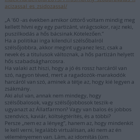
acizassal_es_zsidozassal/
„A '60 -as években amikor úttörő voltam mindig meg
kellett hívni egy egy partizánt, virágcsokor, rajz neki,
puszilkodás a hős bácsinak.Kötelezően.”
Ha a politikai inga kilendül szélsőbalról
szélsőjobbra, akkor megint ugyanez lesz, csak a
nevek és a titulusok változnak, a hős partizán helyett
hős szabadságharcosra.
Ha valaki azt hiszi, hogy a jó és rossz harcáról van
szó, nagyon téved, mert a ragadozók-marakodók
harcáról van szó, aminek a tétje az, hogy kié legyen a
zsákmány.
Aki alul van, annak nem mindegy, hogy
szélsőbalosok, vagy szélsőjobbosok teszik-e
ugyanazt az Állatfarmon? Vagy van balos és jobbos
szendvics, kaviár, költségtérítés, és a többi?
Persze „nem ez a lényeg”, hanem az, hogy mindenkit
le kell verni, legalább virtuálisan, aki nem az én
véleményemen van. Lám, az idomítás (úm.