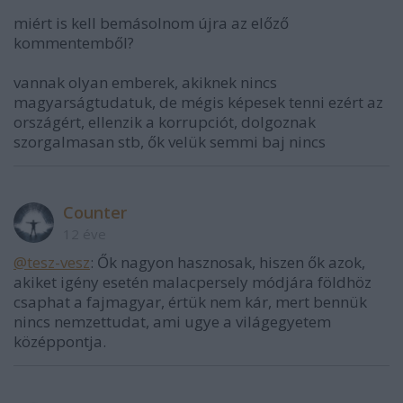
miért is kell bemásolnom újra az előző
kommentemből?
vannak olyan emberek, akiknek nincs
magyarságtudatuk, de mégis képesek tenni ezért az
országért, ellenzik a korrupciót, dolgoznak
szorgalmasan stb, ők velük semmi baj nincs
Counter
12 éve
@tesz-vesz
: Ők nagyon hasznosak, hiszen ők azok,
akiket igény esetén malacpersely módjára földhöz
csaphat a fajmagyar, értük nem kár, mert bennük
nincs nemzettudat, ami ugye a világegyetem
középpontja.