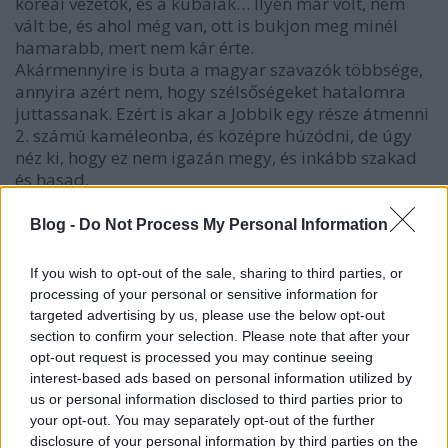
koreai vezetők, és a kubaiak… Ilyen már volt, nem
vált be, és ahol még van, ott is bukjon meg minél
hamarabb, mert nem kár érte.
Akármennyire is buta a magyar szavazók többsége,
annyira azért nem, hogy szélsőségeket hatalomra
juttassanak. Ezért is akar a Jobbik egy része átmenni
2. számú kaméleonba, és középre húzódni, de úgy
néz ki, hogy ez nem igazán megy, és inkább szakad
és hasad.
Pártok, önérdekű klánok, maffiák… Vessük össze az
Blog -
Do Not Process My Personal Information
egypártrendszerrel, mi lett jobb? Lényegében
semmi. A züllés ugyanúgy folyik tovább – a minőség
If you wish to opt-out of the sale, sharing to third parties, or
hiányára nem megoldás sem az egypártrendszer,
processing of your personal or sensitive information for
sem a többpártrendszer, amint az ábra mutatja.
targeted advertising by us, please use the below opt-out
Fordult egyet a kaleidoszkóp – ugyanazok az
section to confirm your selection. Please note that after your
erkölcsi és szellemi szintű alkotóelemek kicsit más
opt-out request is processed you may continue seeing
elrendezésben –, és, összességében mi lett jobb?
interest-based ads based on personal information utilized by
us or personal information disclosed to third parties prior to
Ha valaki azt hiszi, hogy bármelyik állatfarmi párt
your opt-out. You may separately opt-out of the further
kitörést jelent az Állatfarmról, az téved. Bármely
disclosure of your personal information by third parties on the