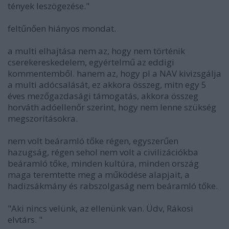
tények leszögezése."
feltűnően hiányos mondat.
a multi elhajtása nem az, hogy nem történik
cserekereskedelem, egyértelmű az eddigi
kommentemből. hanem az, hogy pl a NAV kivizsgálja
a multi adócsalását, ez akkora összeg, mitn egy 5
éves mezőgazdasági támogatás, akkora összeg
horváth adóellenőr szerint, hogy nem lenne szükség
megszorításokra.
nem volt beáramló tőke régen, egyszerűen
hazugság, régen sehol nem volt a civilizációkba
beáramló tőke, minden kultúra, minden ország
maga teremtette meg a működése alapjait, a
hadizsákmány és rabszolgaság nem beáramló tőke.
"Aki nincs velünk, az ellenünk van. Üdv, Rákosi
elvtárs. "