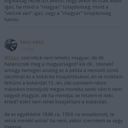
logikailag nézve azt jelenti, hogy akkor és csak akkor
igaz, ha mind a "magyar" tulajdonság, mind a
"velünk van" igaz, vagy a "magyar" tulajdonság
hamis.
tesz-vesz
12 éve
@titan
: szerintük nem lehetsz magyar, de ők
határozzák meg a magyarságot? kik ők , istenek?
amúgy nemigen analóg ez a példa a nemzeti színű
zászlóval és a kokárda kisajátításával, én se szoktam
feltűzni a kokárdát 15.-én, (de szeretem nézni
másokon mondjuk) mégse mondta senki rám h nem
vagyok magyar, de ha mondja, se hiszem el neki,
érted? ezért nem lehet kisajátítani a kokárdát.
de ez egyébként 1848-ra, 1956-ra vonatkozott, te
velük mentél volna? ha nem, akkor szerintem se vagy
magyar.