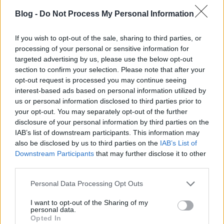
Blog -
Do Not Process My Personal Information
Mesterházy, és te mit tettél NAV-
If you wish to opt-out of the sale, sharing to third parties, or
ügyben?
processing of your personal or sensitive information for
targeted advertising by us, please use the below opt-out
zero
•
2013. november 28.
456
section to confirm your selection. Please note that after your
opt-out request is processed you may continue seeing
Nehéz higgadt maradni azok után, amit Mesterházy
interest-based ads based on personal information utilized by
Attila tegnap művelt. Természetesen az áfacsalás-
us or personal information disclosed to third parties prior to
ügyről van szó. Horváth András szerint 1000 milliárd
your opt-out. You may separately opt-out of the further
áfát csalnak el, és 700 milliárd áfát igényelnek vissza
disclosure of your personal information by third parties on the
jogtalanul. Összesen az 1700 milliárd. Évente.
IAB’s list of downstream participants. This information may
Nézzük meg, hogy…
also be disclosed by us to third parties on the
IAB’s List of
Downstream Participants
that may further disclose it to other
third parties.
Autópályaépítők nagykoalíciója
Please note that this website/app uses one or more Google
Abony és Fegyvernek között
Personal Data Processing Opt Outs
services and may gather and store information including but
zero
•
2013. november 27.
165
not limited to your visit or usage behaviour. You may click to
I want to opt-out of the Sharing of my
personal data.
grant or deny consent to Google and its third-party tags to
Opted In
use your data for below specified purposes in below Google