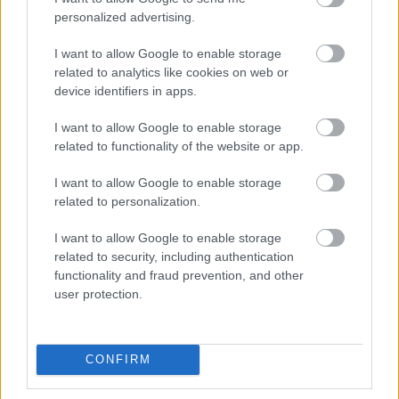
personalized advertising.
I want to allow Google to enable storage
related to analytics like cookies on web or
device identifiers in apps.
I want to allow Google to enable storage
related to functionality of the website or app.
I want to allow Google to enable storage
related to personalization.
I want to allow Google to enable storage
related to security, including authentication
A floridázós performansz
functionality and fraud prevention, and other
user protection.
zero
•
2013. november 22.
31
Ne menjünk el szó nélkül amellett, hogy a hazai
CONFIRM
bivalyerős performanszok közé tegnap egy igen erős
versenyző lépett be. Azt még mindig nem tudjuk,