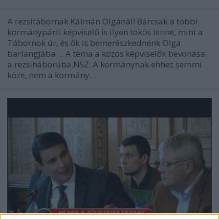
A rezsitábornak Kálmán Olgánál! Bárcsak a többi
kormánypárti képviselő is ilyen tökös lenne, mint a
Tábornok úr, és ők is bemerészkednénk Olga
barlangjába ... A téma a közös képviselők bevonása
a rezsiháborúba.NSZ: A kormánynak ehhez semmi
köze, nem a kormány…