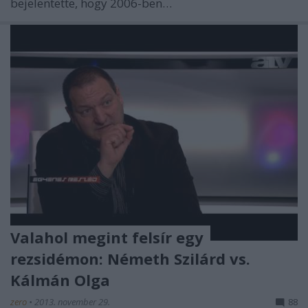
bejelentette, hogy 2006-ben…
Valahol megint felsír egy
rezsidémon: Németh Szilárd vs.
Kálmán Olga
zero
•
2013. november 29.
88