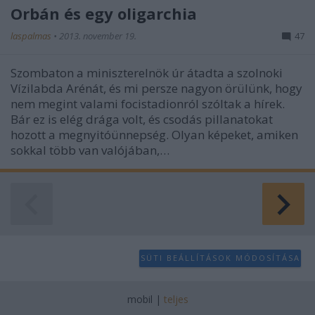
Orbán és egy oligarchia
laspalmas
•
2013. november 19.
47
Szombaton a miniszterelnök úr átadta a szolnoki
Vízilabda Arénát, és mi persze nagyon örülünk, hogy
nem megint valami focistadionról szóltak a hírek.
Bár ez is elég drága volt, és csodás pillanatokat
hozott a megnyitóünnepség. Olyan képeket, amiken
sokkal több van valójában,…
SÜTI BEÁLLÍTÁSOK MÓDOSÍTÁSA
mobil
|
teljes