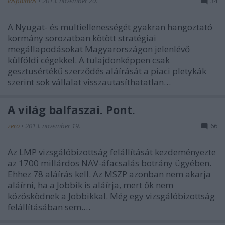
laspalmas
•
2013. november 20.
34
A Nyugat- és multiellenességét gyakran hangoztató
kormány sorozatban kötött stratégiai
megállapodásokat Magyarországon jelenlévő
külföldi cégekkel. A tulajdonképpen csak
gesztusértékű szerződés aláírását a piaci pletykák
szerint sok vállalat visszautasíthatatlan…
A világ balfaszai. Pont.
zero
•
2013. november 19.
66
Az LMP vizsgálóbizottság felállítását kezdeményezte
az 1700 millárdos NAV-áfacsalás botrány ügyében.
Ehhez 78 aláírás kell. Az MSZP azonban nem akarja
aláírni, ha a Jobbik is aláírja, mert ők nem
közösködnek a Jobbikkal. Még egy vizsgálóbizottság
felállításában sem.…