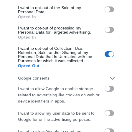
Novemberben kezdődik az M4-es autópálya Abony
consent section.
I want to opt-out of the Sale of my
és Fegyvernek közötti szakaszának az építése.
Personal Data.
Összesen egy 29 kilométeres a szakaszról van szó.
Opted In
Mutatom: A 29 kilométeres autópálya három
részben épül: - az első az Abony és a Tisza közötti
I want to opt-out of processing my
Personal Data for Targeted Advertising.
13,4 kilométeres, - a második a…
Opted In
I want to opt-out of Collection, Use,
RezsiWars: Közös képviselők,
Retention, Sale, and/or Sharing of my
Personal Data that Is Unrelated with the
lépcsőházak, Arial betűtípus
Purposes for which it was collected.
Opted Out
zero
•
2013. november 25.
205
Google consents
Németh Szilárd rezsitábornok egy csokornyi
I want to allow Google to enable storage
törvénymódosítást nyújtott be a rezsiháborúval
related to advertising like cookies on web or
kapcsolatban.1. Máris módosítanák a két hete (!)
device identifiers in apps.
megszavazott rezsitörvényt:A szolgáltatóknak a
számlákon a címzést nem Times New Roman
I want to allow my user data to be sent to
betűtípussal kell kinyomtatni, hanem Arial…
Google for online advertising purposes.
I want to allow Google to send me