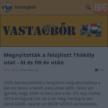
Vastagbőr
Megnyitották a felújított Thököly
utat - öt és fél év után
zero
•
2013. november 30.
117
2005-ben kezdődött a forgalom megváltoztatása a
Baross téren, a Keleti-pályudvar előtt. Akkor azt
ígérték, hogy 2006-re kész lesz a tér. (32 nap múlva
2014-et fogunk írni, de a tér még mindig le van
zárva.)2005. nyarán az MSZP-SZDSZ városvezetés