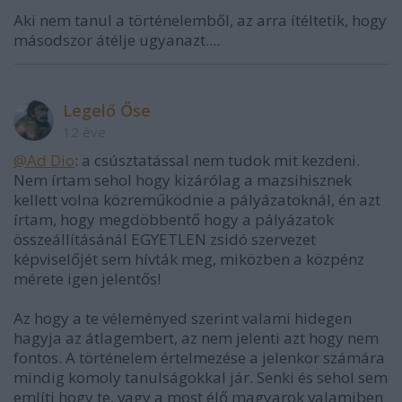
Aki nem tanul a történelemből, az arra ítéltetik, hogy
másodszor átélje ugyanazt....
Legelő Őse
12 éve
@Ad Dio
: a csúsztatással nem tudok mit kezdeni.
Nem írtam sehol hogy kizárólag a mazsihisznek
kellett volna közreműködnie a pályázatoknál, én azt
írtam, hogy megdöbbentő hogy a pályázatok
összeállításánál EGYETLEN zsidó szervezet
képviselőjét sem hívták meg, miközben a közpénz
mérete igen jelentős!
Az hogy a te véleményed szerint valami hidegen
hagyja az átlagembert, az nem jelenti azt hogy nem
fontos. A történelem értelmezése a jelenkor számára
mindig komoly tanulságokkal jár. Senki és sehol sem
említi hogy te, vagy a most élő magyarok valamiben