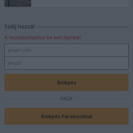
Szólj hozzá!
A hozzászóláshoz be kell lépned!
VAGY