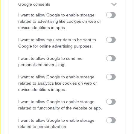
Horthy-t, hanem a német sas szállja meg
Google consents
Magyarországot. Nem a náci kollaboránsokat menti
I want to allow Google to enable storage
fel a szobor, de még csak nem is Horthy-t vagy az
related to advertising like cookies on web or
akkori politikai elitet. Csak annyit fejez ki, hogy a
device identifiers in apps.
náci megszállás egy szörnyű trauma. Hasonló az
orosz megszálláshoz.
I want to allow my user data to be sent to
Google for online advertising purposes.
Az emlékmű csak akkor botrány, ha az hazugság,
hogy a náci megszállás trauma lett volna a magyar
I want to allow Google to send me
népnek. Márpedig ez nem hazugság.
personalized advertising.
Eredendően minden áldozatról szól. Ha
I want to allow Google to enable storage
holokausztra élezzük ki, akkor pedig csak annyi van
related to analytics like cookies on web or
benne, hogy a mi felmenőink is szenvedtek, nem csak
device identifiers in apps.
a tietek, ráadásul épp annyira nincs köze a mi
felmenőinknek a ti felmenőitek szenvedéséhez, mint
I want to allow Google to enable storage
related to functionality of the website or app.
pl. az 56-ban Oroszországban élő muzsikoknak
(vagy épp Pest nem lázadó, de nem is kollaboráló
I want to allow Google to enable storage
lakóinak) az 56-os vérengzésekhez.
related to personalization.