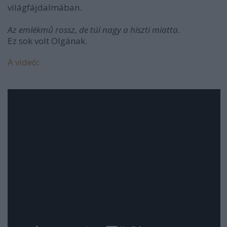
világfájdalmában.
Az emlékmű rossz, de túl nagy a hiszti miatta.
Ez sok volt Olgának.
A videó
: