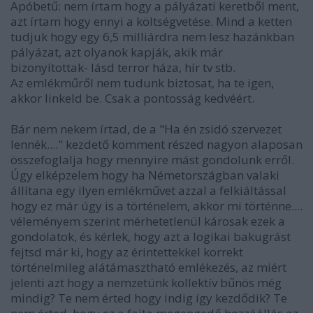
Apóbetű: nem írtam hogy a pályázati keretből ment,
azt írtam hogy ennyi a költségvetése. Mind a ketten
tudjuk hogy egy 6,5 milliárdra nem lesz hazánkban
pályázat, azt olyanok kapják, akik már
bizonyítottak- lásd terror háza, hír tv stb.
Az emlékműről nem tudunk biztosat, ha te igen,
akkor linkeld be. Csak a pontosság kedvéért.
Bár nem nekem írtad, de a "Ha én zsidó szervezet
lennék...." kezdető komment részed nagyon alaposan
összefoglalja hogy mennyire mást gondolunk erről.
Úgy elképzelem hogy ha Németországban valaki
állítana egy ilyen emlékművet azzal a felkiáltással
hogy ez már úgy is a történelem, akkor mi történne....
véleményem szerint mérhetetlenül károsak ezek a
gondolatok, és kérlek, hogy azt a logikai bakugrást
fejtsd már ki, hogy az érintettekkel korrekt
történelmileg alátámasztható emlékezés, az miért
jelenti azt hogy a nemzetünk kollektív bűnös még
mindig? Te nem érted hogy indig így kezdődik? Te