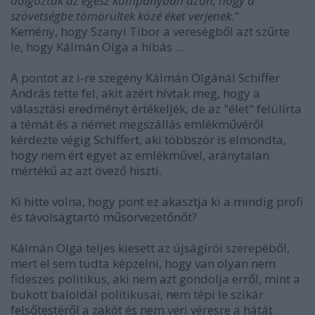
dolgoztak az egész kampányban azon, hogy a
szövetségbe tömörültek közé éket verjenek
."
Kemény, hogy Szanyi Tibor a vereségből azt szűrte
le, hogy Kálmán Olga a hibás ...
A pontot az i-re szegény Kálmán Olgánál Schiffer
András tette fel, akit azért hívtak meg, hogy a
választási eredményt értékeljék, de az "élet" felülírta
a témát és a német megszállás emlékművéről
kérdezte végig Schiffert, aki többször is elmondta,
hogy nem ért egyet az emlékművel,
aránytalan
mértékű az azt övező hiszti.
Ki hitte volna, hogy pont ez akasztja ki a mindig profi
és távolságtartó műsorvezetőnőt?
Kálmán Olga teljes kiesett az újságírói szerepéből,
mert el sem tudta képzelni, hogy van olyan nem
fideszes politikus, aki nem azt gondolja erről, mint a
bukott baloldal politikusai, nem tépi le szikár
felsőtestéről a zakót és nem veri véresre a hátát