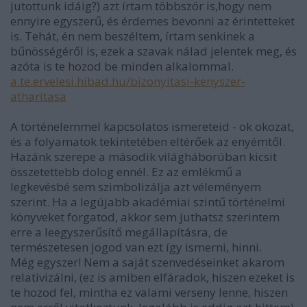
jutottunk idáig?) azt írtam többször is,hogy nem
ennyire egyszerű, és érdemes bevonni az érintetteket
is. Tehát, én nem beszéltem, írtam senkinek a
bűnösségéről is, ezek a szavak nálad jelentek meg, és
azóta is te hozod be minden alkalommal.
a.te.ervelesi.hibad.hu/bizonyitasi-kenyszer-
atharitasa
A történelemmel kapcsolatos ismereteid - ok okozat,
és a folyamatok tekintetében eltérőek az enyémtől.
Hazánk szerepe a második világháborúban kicsit
összetettebb dolog ennél. Ez az emlékmű a
legkevésbé sem szimbolizálja azt véleményem
szerint. Ha a legújabb akadémiai szintű történelmi
könyveket forgatod, akkor sem juthatsz szerintem
erre a leegyszerűsítő megállapításra, de
természetesen jogod van ezt így ismerni, hinni.
Még egyszer! Nem a saját szenvedéseinket akarom
relativizálni, (ez is amiben elfáradok, hiszen ezeket is
te hozod fel, mintha ez valami verseny lenne, hiszen