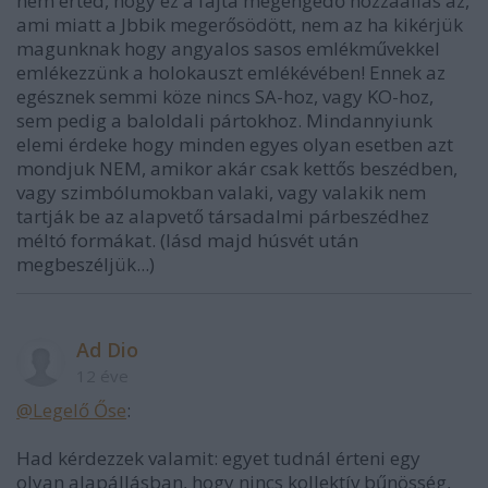
nem érted, hogy ez a fajta megengedő hozzáállás az,
ami miatt a Jbbik megerősödött, nem az ha kikérjük
magunknak hogy angyalos sasos emlékművekkel
emlékezzünk a holokauszt emlékévében! Ennek az
egésznek semmi köze nincs SA-hoz, vagy KO-hoz,
sem pedig a baloldali pártokhoz. Mindannyiunk
elemi érdeke hogy minden egyes olyan esetben azt
mondjuk NEM, amikor akár csak kettős beszédben,
vagy szimbólumokban valaki, vagy valakik nem
tartják be az alapvető társadalmi párbeszédhez
méltó formákat. (lásd majd húsvét után
megbeszéljük...)
Ad Dio
12 éve
@Legelő Őse
:
Had kérdezzek valamit: egyet tudnál érteni egy
olyan alapállásban, hogy nincs kollektív bűnösség,