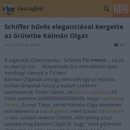
Vastagbőr
Schiffer hűvös eleganciával kergette
az őrületbe Kálmán Olgát
zero
•
2014. április 09.
347
A legendás Obersovszky - Schmitt Pál
interjú
... na jó,
ez nem jó szó .... felnyalintás óta nem láttam ilyen
minőségi interjút a TV-ben.
Kálmán Olgának amúgy nem volt egy jó műsora,
sorban érkeztek hozzá a bukott szellemi
sasmadarak: Fodor Gábor, aki
közös baloldali
EP-
listát szeretne (
xDDDDDDDDDDDDD
), majd
Gyurcsány
Ferenc
, Szanyi Tibor, akinél Kálmán Olga kénytelen
volt lekeverni a
beszélgetést
, mert Szanyi
háromszor
is
náci sasnak nevezte Orbánt, előtt pedig azzal
vádolta meg Kálmán Olgát (!), hogy "
ö
nök gőzerővel