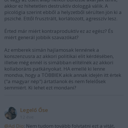
akkor ez hihetetlen destruktív dologgá válik. A
picológia szerint ebből a helyzetből sérülten jön ki a
psziché. Ettől frusztrált, korlátozott, agresszív lesz.
Érted már miért kontraproduktív ez az egész? És
miért generál jobbik szavazókat?
Az emberek simán hajlamosak lennének a
konszenzusra az akkori politikai elit kérdésében,
illetve még ennél is simábban elítélnék az akkori
kollaboráns patkányokat. HA emellé ki lenne
mondva, hogy a TÖBBIEK akik annak idején itt értek
("a magyar nép") ártatlanok és nem felelősek
semmiért. Ki lehet ezt mondani?
Legelő Őse
12 éve
@Ad Dio
: Nem tudom tovább folytatni ezt a vitát,