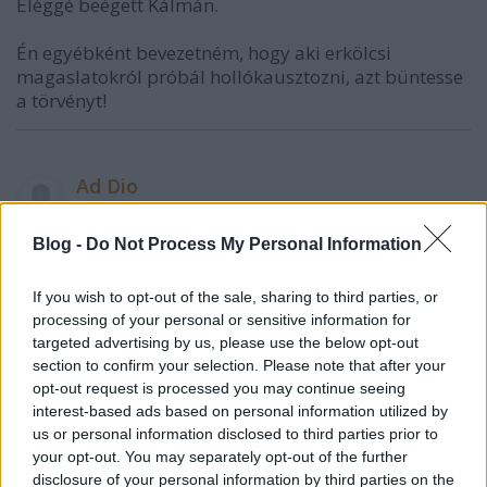
Eléggé beégett Kálmán.
Én egyébként bevezetném, hogy aki erkölcsi
magaslatokról próbál hollókausztozni, azt büntesse
a törvényt!
Ad Dio
12 éve
@Legelő Őse
:
Blog -
Do Not Process My Personal Information
"természetesen!"
If you wish to opt-out of the sale, sharing to third parties, or
processing of your personal or sensitive information for
Nagyszerű.
targeted advertising by us, please use the below opt-out
section to confirm your selection. Please note that after your
Akkor javaslok egy gondolatkísérletet. Picit tedd le a
opt-out request is processed you may continue seeing
fegyvereket és próbáld meg a magad által
interest-based ads based on personal information utilized by
us or personal information disclosed to third parties prior to
elfogadott alapállás szerint áttekinteni ezt a
your opt-out. You may separately opt-out of the further
helyzetet. Ártatlanság vélelme mindenek előtt.
disclosure of your personal information by third parties on the