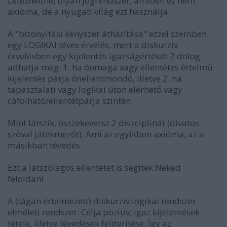
Létezhet(ne) olyan jogrendszer, amiben ez nem
axióma, de a nyugati világ ezt használja.
A "bizonyítási kényszer áthárítása" ezzel szemben
egy LOGIKAI téves érvelés, mert a diskurzív
érvelésben egy kijelentés igazságértékét 2 dolog
adhatja meg: 1. ha önmaga vagy ellentétes értelmű
kijelentés párja önellentmondó, illetve 2. ha
tapasztalati vagy logikai úton elérhető vagy
cáfolható/ellentétpárja szintén.
Mint látszik, összekeversz 2 diszciplinát (divatos
szóval játékmezőt). Ami az egyikben axióma, az a
másikban tévedés.
Ezt a látszólagos ellentétet is segítek Neked
feloldani.
A (tágan értelmezett) diskurziv logikai rendszer
elméleti rendszer. Célja pozitív, igaz kijelentések
tétele, illetve tévedések felderítése. Így az