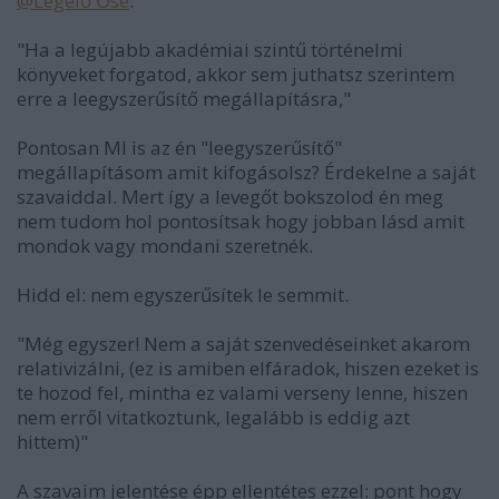
@Legelő Őse
:
"Ha a legújabb akadémiai szintű történelmi
könyveket forgatod, akkor sem juthatsz szerintem
erre a leegyszerűsítő megállapításra,"
Pontosan MI is az én "leegyszerűsítő"
megállapításom amit kifogásolsz? Érdekelne a saját
szavaiddal. Mert így a levegőt bokszolod én meg
nem tudom hol pontosítsak hogy jobban lásd amit
mondok vagy mondani szeretnék.
Hidd el: nem egyszerűsítek le semmit.
"Még egyszer! Nem a saját szenvedéseinket akarom
relativizálni, (ez is amiben elfáradok, hiszen ezeket is
te hozod fel, mintha ez valami verseny lenne, hiszen
nem erről vitatkoztunk, legalább is eddig azt
hittem)"
A szavaim jelentése épp ellentétes ezzel: pont hogy