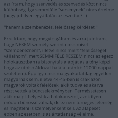
azt írtam, hogy szenvedés és szenvedés közt nincs
különbség. Így semmiféle "versenynek" nincs értelme
(hogy jut ilyen egyáltalán az eszedbe?...)
"hanem a szembenézés, felelősség kérdését."
Erre írtam, hogy megvizsgáltam és arra jutottam,
hogy NEKEM személy szerint nincs mivel
"szembenéznem", illetve nincs miért "felelősséget
vállalnom", mert SEMMIFÉLE RÉSZEM nincs az egész
holokausztban (a bizonyítás alapját az a tény képzi,
hogy az utolsó áldozat halála után kb 12000 nappal
születtem). Épp így nincs ma gyakorlatilag egyetlen
magyarnak sem, illetve 44-45-ben is csak azon
magyarok voltak felelősek, akik tudva és akarva
részt vettek a bűncselekményben. Természetesen
akik ma pl. helyeslik a holokausztot, azok ilyen
módon bűnössé válnak, de ez nem tömeges jelenség
és megítélni is személyenként kell. Az alapeset
ebben az esetben is az ártatlanság vélelme.