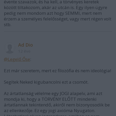
évente szavazok, és ha kell, a törvényes keretek
között tiltakozom, akár az utcán is. Egy ilyen ügyre
pedig nem mondom azt hogy SEMMI, mert nem
érzem a személyes felelősséget, vagy mert régen volt
stb.
Ad Dio
12 éve
@Legelő Őse
:
Ezt már szeretem, mert ez filozófia és nem ideológia!
Segítek Neked kigubancolni ezt a csomót.
Az ártatlanság vélelme egy JOGI alapelv, ami azt
mondja ki, hogy a TÖRVÉNY ELŐTT mindenki
ártatlannak tekintendő, akiről nem bizonyosodik be
az ellenkezője. Ez egy jogi axióma Nyugaton.