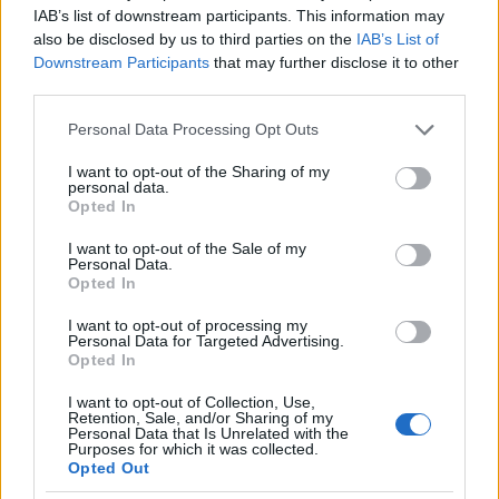
IAB’s list of downstream participants. This information may
A holokauszt kivitelezésében részt vettek magyar
also be disclosed by us to third parties on the
IAB’s List of
emberek - tény. Ezek a magyar emberek az akkori
Downstream Participants
that may further disclose it to other
társadalom elenyésző részét alkották - tény. Még az
third parties.
is vita tárgya, hogy a döntéshozók mennyiben tudtak
a holokauszt valódi céljáról, de az nem is kérdéses,
Please note that this website/app uses one or more Google
Personal Data Processing Opt Outs
hogy az egyszeri magyar embernek aligha lehetett
services and may gather and store information including but
fogalma róla. Mindezek tetejében a németek - tény.
not limited to your visit or usage behaviour. You may click to
I want to opt-out of the Sharing of my
personal data.
'44-ben katonailag megszállják Magyarországot -
grant or deny consent to Google and its third-party tags to
Opted In
tény. Ennek következményeként megakadályozva
use your data for below specified purposes in below Google
azt, hogy Magyarország kilépjen a háborúból,
consent section.
I want to opt-out of the Sale of my
Personal Data.
megindítva a zsidók tömeges internálását, ránk
Opted In
erőltetve egy szélsőséges politikai vezetést - tény.
Mindez az egyszeri magyarnak NEM jó. Ennek
I want to opt-out of processing my
következtében elviszik a fiait katonának, a terményét
Personal Data for Targeted Advertising.
Opted In
a hadsereg élelmezésére, a gépeket, hadszintérré
teszik az otthonát. Ez szenvedés számára.
I want to opt-out of Collection, Use,
Retention, Sale, and/or Sharing of my
Personal Data that Is Unrelated with the
Épp ezért a megszállás egy trauma minden
Purposes for which it was collected.
magyarnak. Ezt fejezi ki az emlékmű. A szobor nem
Opted Out
Hitlert ábrázolja amint elnyomja szegény-szegény