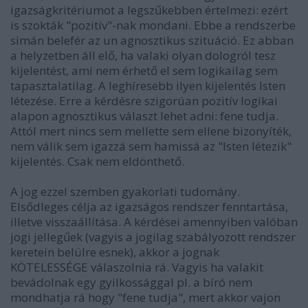
igazságkritériumot a legszűkebben értelmezi: ezért
is szokták "pozitív"-nak mondani. Ebbe a rendszerbe
simán belefér az un agnosztikus szituáció. Ez abban
a helyzetben áll elő, ha valaki olyan dologról tesz
kijelentést, ami nem érhető el sem logikailag sem
tapasztalatilag. A leghíresebb ilyen kijelentés Isten
létezése. Erre a kérdésre szigorúan pozitív logikai
alapon agnosztikus választ lehet adni: fene tudja.
Attól mert nincs sem mellette sem ellene bizonyíték,
nem válik sem igazzá sem hamissá az "Isten létezik"
kijelentés. Csak nem eldönthető.
A jog ezzel szemben gyakorlati tudomány.
Elsődleges célja az igazságos rendszer fenntartása,
illetve visszaállítása. A kérdései amennyiben valóban
jogi jellegűek (vagyis a jogilag szabályozott rendszer
keretein belülre esnek), akkor a jognak
KÖTELESSÉGE válaszolnia rá. Vagyis ha valakit
bevádolnak egy gyilkossággal pl. a bíró nem
mondhatja rá hogy "fene tudja", mert akkor vajon