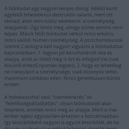
A bűntudat egy nagyon kényes dolog. Kétélű kard:
egyfelől hihetetlenül destruktív valami, mert ott
támad, ahol nem tudsz védekezni: a személyiség
alapjainál. Úgy kínoz meg, ahogy szinte semmi nem
képes. Másik felől bűntudat nélkül nincs erkölcs,
nincs valódi humán személyiség. A pszichomókusok
szerint 2 dologra kell nagyon vigyázni a bűntudattal
kapcsolatban: 1. legyen jól körülhatárolt oka és
alapja, amit az illető meg is ért és elfogad (ne csak
kívülről érkező nyomás legyen), 2. hogy ez lehetőleg
ne irányuljon a személyisége, csak bizonyos tettei,
maximum szokásai ellen. Nincs genetikusan bűnös
ember.
A holokauszttal való "szembenézés" és
"felelősségvállal(tat)ás", olyan bűntudatot akar
kiépíteni, aminek nincs meg az alapja. Mert a mai
ember egész egyszerűen ártatlan a borzalmakban.
Így kívülállóként nagyon is együtt érez/elítél, de ha
őt vagy az őseit alap nélkül bűnössé akarják tenni,