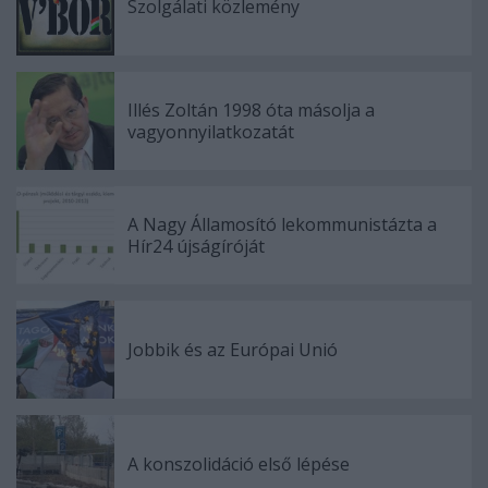
Szolgálati közlemény
Illés Zoltán 1998 óta másolja a
vagyonnyilatkozatát
A Nagy Államosító lekommunistázta a
Hír24 újságíróját
Jobbik és az Európai Unió
A konszolidáció első lépése