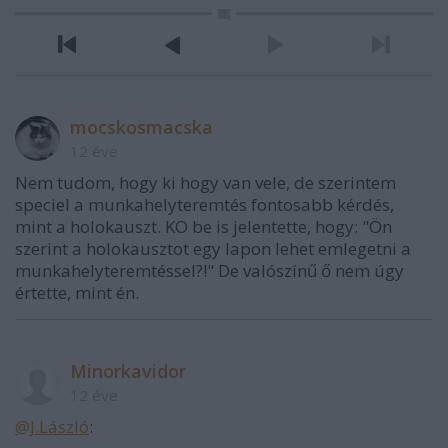
mocskosmacska
12 éve
Nem tudom, hogy ki hogy van vele, de szerintem
speciel a munkahelyteremtés fontosabb kérdés,
mint a holokauszt. KO be is jelentette, hogy: "Ön
szerint a holokausztot egy lapon lehet emlegetni a
munkahelyteremtéssel?!" De valószínű ő nem úgy
értette, mint én.
Minorkavidor
12 éve
@J.László
: