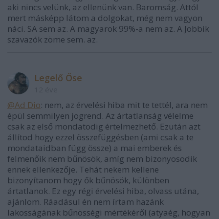
aki nincs velünk, az ellenünk van. Baromság. Attól
mert másképp látom a dolgokat, még nem vagyon
náci. SA sem az. A magyarok 99%-a nem az. A Jobbik
szavazók zöme sem. az.
Legelő Őse
12 éve
@Ad Dio
: nem, az érvelési hiba mit te tettél, ara nem
épül semmilyen jogrend. Az ártatlanság vélelme
csak az első mondatodig értelmezhető. Ezután azt
állítod hogy ezzel összefüggésben (ami csak a te
mondataidban függ össze) a mai emberek és
felmenőik nem bűnösök, amíg nem bizonyosodik
ennek ellenkezője. Tehát nekem kellene
bizonyítanom hogy ők bűnösök, különben
ártatlanok. Ez egy régi érvelési hiba, olvass utána,
ajánlom. Ráadásul én nem írtam hazánk
lakosságának bűnösségi mértékéről (atyaég, hogyan