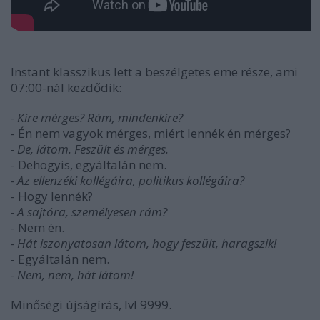
Instant klasszikus lett a beszélgetes eme része, ami
07:00-nál kezdődik:
- Kire mérges? Rám, mindenkire?
- Én nem vagyok mérges, miért lennék én mérges?
- De, látom. Feszült és mérges.
- Dehogyis, egyáltalán nem.
- Az ellenzéki kollégáira, politikus kollégáira?
- Hogy lennék?
- A sajtóra, személyesen rám?
- Nem én.
- Hát iszonyatosan látom, hogy feszült, haragszik!
- Egyáltalán nem.
- Nem, nem, hát látom!
Minőségi újságírás, lvl 9999.