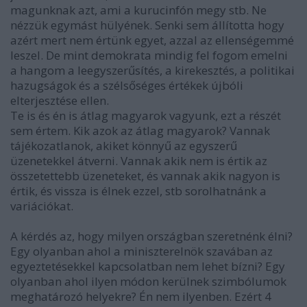
magunknak azt, ami a kurucinfón megy stb. Ne
nézzük egymást hülyének. Senki sem állította hogy
azért mert nem értünk egyet, azzal az ellenségemmé
leszel. De mint demokrata mindig fel fogom emelni
a hangom a leegyszerűsítés, a kirekesztés, a politikai
hazugságok és a szélsőséges értékek újbóli
elterjesztése ellen.
Te is és én is átlag magyarok vagyunk, ezt a részét
sem értem. Kik azok az átlag magyarok? Vannak
tájékozatlanok, akiket könnyű az egyszerű
üzenetekkel átverni. Vannak akik nem is értik az
összetettebb üzeneteket, és vannak akik nagyon is
értik, és vissza is élnek ezzel, stb sorolhatnánk a
variációkat.
A kérdés az, hogy milyen országban szeretnénk élni?
Egy olyanban ahol a miniszterelnök szavában az
egyeztetésekkel kapcsolatban nem lehet bízni? Egy
olyanban ahol ilyen módon kerülnek szimbólumok
meghatározó helyekre? Én nem ilyenben. Ezért 4