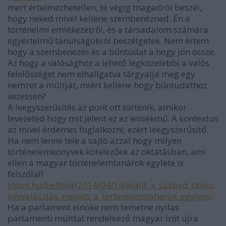
mert értelmezhetetlen, te végig magadról beszél,
hogy neked mivel kellene szembenézned. Én a
történelmi emlékezetről, és a társadalom számára
egyértelmű tanulságokról beszélgetek. Nem értem
hogy a szembenézés és a bűntudat a hogy jön össze.
Az hogy a valósághoz a lehető legközelebbi a valós
felelősséget nem elhallgatva tárgyalja meg egy
nemzet a múltját, miért kellene hogy bűntudathoz
vezessen?
A leegyszerűsítés az pont ott történik, amikor
levezeted hogy mit jelent ez az emlékmű. A kontextus
az mivel érdemes foglalkozni, ezért leegyszerűsítő.
Ha nem lenne tele a sajtó azzal hogy milyen
történelemkönyvek kötelezőek az oktatásban, ami
ellen a magyar történelemtanárok egylete is
felszólal!
index.hu/belfold/2014/04/14/kiallt_a_szabad_tanko
nyvvalasztas_mellett_a_tortenelemtanarok_egylete/
Ha a parlament elnöke nem temetne nyilas
parlamenti múlttal rendelkező magyar írót újra