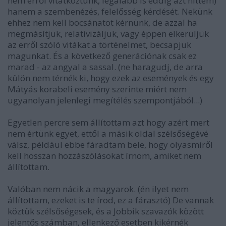
nem erről vitatkoztunk, legalább is eddig azt hittem)
hanem a szembenézés, felelősség kérdését. Nekünk
ehhez nem kell bocsánatot kérnünk, de azzal ha
megmásítjuk, relativizáljuk, vagy éppen elkerüljük
az erről szóló vitákat a történelmet, becsapjuk
magunkat. És a következő generációnak csak ez
marad - az angyal a sassal. (ne haragudj, de arra
külön nem térnék ki, hogy ezek az események és egy
Mátyás korabeli esemény szerinte miért nem
ugyanolyan jelenlegi megítélés szempontjából...)
Egyetlen percre sem állítottam azt hogy azért mert
nem értünk egyet, ettől a másik oldal szélsőségévé
válsz, például ebbe fáradtam bele, hogy olyasmiről
kell hosszan hozzászólásokat írnom, amiket nem
állítottam.
Valóban nem nácik a magyarok. (én ilyet nem
állítottam, ezeket is te írod, ez a fárasztó) De vannak
köztük szélsőségesek, és a Jobbik szavazók között
jelentős számban, ellenkező esetben kikérnék