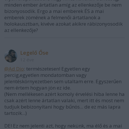
minden ember ártatlan amíg az ellenkezője be nem
bizonyosodik. Ergo a mai emberek ÉS a mai
emberek zömének a felmenői ártatlanok a
holokausztban, kivéve azokat akikre rábizonyosodik
az ellenkezője?
Legelő Őse
12 éve
@Ad Dio
: természetesen! Egyetlen egy
percig,egyetlen mondatomban vagy
jelentéskörnyezetben sem utaltam erre. Egyszerűen
nem értem hogyan jön ez ide.
(Nem mellékesen azért komoly érvelési hiba lenne ha
csak azért lenne ártatlan valaki, mert itt és most nem
tudjuk bebizonyítani hogy bűnös... de ez más lapra
tartozik...)
DE! Ez nem jelenti azt, hogy nekünk, ma élő és a mai