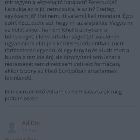
mit tegyen a végrehajtó hatalom? Fene tudja?
Lecsukja az is jó, nem csukja le az is? Esetleg
egyiksem jó? Hát nem. Itt valamit kell mondani. Épp
ezért KELL tudni azt, hogy mi az alapállás. Vagyis mi
az ítélet akkor, ha nem lehet bizonyítani a
bűnösséget, illetve ártatlanságot (pl. valakinek
ugyan nincs alibije a kérdéses időpontban, mert
történetesen egyedül él egy tanyán és aludt mint a
bunda a tett idején), de bizonyítani sem lehet a
részességét sem direkt sem indirekt formában,
akkor bizony az illető Európában ártatlannak
tekintendő.
Remélem érhető voltam és nem kavartalak még
jobban össze.
Ad Dio
12 éve