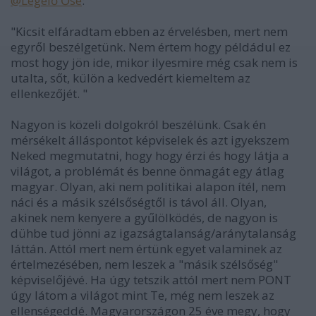
@Legelő Őse
:
"Kicsit elfáradtam ebben az érvelésben, mert nem
egyről beszélgetünk. Nem értem hogy példádul ez
most hogy jön ide, mikor ilyesmire még csak nem is
utalta, sőt, külön a kedvedért kiemeltem az
ellenkezőjét. "
Nagyon is közeli dolgokról beszélünk. Csak én
mérsékelt álláspontot képviselek és azt igyekszem
Neked megmutatni, hogy hogy érzi és hogy látja a
világot, a problémát és benne önmagát egy átlag
magyar. Olyan, aki nem politikai alapon ítél, nem
náci és a másik szélsőségtől is távol áll. Olyan,
akinek nem kenyere a gyűlölködés, de nagyon is
dühbe tud jönni az igazságtalanság/aránytalanság
láttán. Attól mert nem értünk egyet valaminek az
értelmezésében, nem leszek a "másik szélsőség"
képviselőjévé. Ha úgy tetszik attól mert nem PONT
úgy látom a világot mint Te, még nem leszek az
ellenségeddé. Magyarországon 25 éve megy, hogy