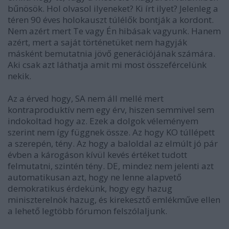
bűnösök. Hol olvasol ilyeneket? Ki írt ilyet? Jelenleg a
téren 90 éves holokauszt túlélők bontják a kordont.
Nem azért mert Te vagy Én hibásak vagyunk. Hanem
azért, mert a saját történetüket nem hagyják
másként bemutatnia jövő generációjának számára.
Aki csak azt láthatja amit mi most összefércelünk
nekik.
Az a érved hogy, SA nem áll mellé mert
kontraproduktív nem egy érv, hiszen semmivel sem
indokoltad hogy az. Ezek a dolgok véleményem
szerint nem így függnek össze. Az hogy KO túllépett
a szerepén, tény. Az hogy a baloldal az elmúlt jó pár
évben a károgáson kívül kevés értéket tudott
felmutatni, szintén tény. DE, mindez nem jelenti azt
automatikusan azt, hogy ne lenne alapvető
demokratikus érdekünk, hogy egy hazug
miniszterelnök hazug, és kirekesztő emlékműve ellen
a lehető legtöbb fórumon felszólaljunk.