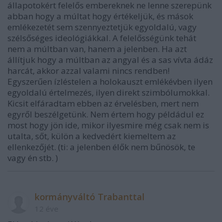
állapotokért felelős embereknek ne lenne szerepünk
abban hogy a múltat hogy értékeljük, és mások
emlékezetét sem szennyeztetjük egyoldalú, vagy
szélsőséges ideológiákkal. A felelősségünk tehát
nem a múltban van, hanem a jelenben. Ha azt
állítjuk hogy a múltban az angyal és a sas vívta ádáz
harcát, akkor azzal valami nincs rendben!
Egyszerűen ízléstelen a holokauszt emlékévben ilyen
egyoldalú értelmezés, ilyen direkt szimbólumokkal.
Kicsit elfáradtam ebben az érvelésben, mert nem
egyről beszélgetünk. Nem értem hogy példádul ez
most hogy jön ide, mikor ilyesmire még csak nem is
utalta, sőt, külön a kedvedért kiemeltem az
ellenkezőjét. (ti: a jelenben élők nem bűnösök, te
vagy én stb. )
kormányváltó Trabanttal
12 éve