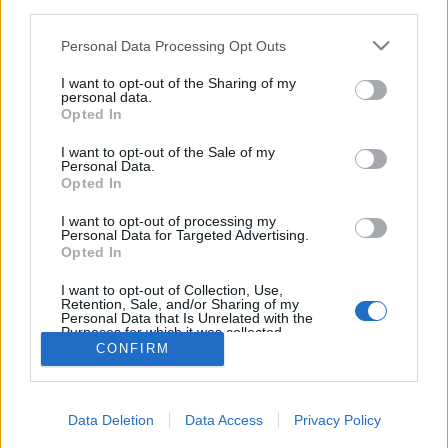
(...)Bokros Lajos közölte: kívülről támogatják az
third parties.
összefogást, sem egyéni, sem listás helyet nem
Please note that this website/app uses one or more Google
Personal Data Processing Opt Outs
kértek. Azt mondta:…
services and may gather and store information including but
not limited to your visit or usage behaviour. You may click to
I want to opt-out of the Sharing of my
TÉNY
personal data.
grant or deny consent to Google and its third-party tags to
Opted In
laspalmas
•
2012. december 05.
763
use your data for below specified purposes in below Google
consent section.
I want to opt-out of the Sale of my
Personal Data.
Vannak, akik már megkapták a Békemenet-szervező
Opted In
CÖF által ígért "kiadványt", melyben Csizmadia
László szerint elemezni fogják „az elmúlt 8 évben
I want to opt-out of processing my
Personal Data for Targeted Advertising.
történeteket”. Sajnos, mi nem vagyunk a
Opted In
szerencsések között, de valaki volt olyan kedves, és
elküldte nekünk. Azóta is…
I want to opt-out of Collection, Use,
Retention, Sale, and/or Sharing of my
Personal Data that Is Unrelated with the
Purposes for which it was collected.
Opted Out
CONFIRM
Google consents
Data Deletion
Data Access
Privacy Policy
I want to allow Google to enable storage
SÜTI BEÁLLÍTÁSOK MÓDOSÍTÁSA