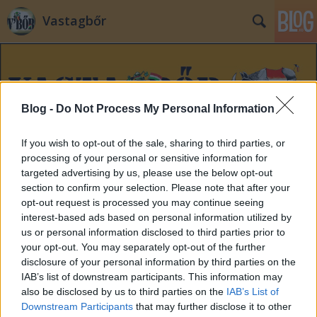
Vastagbőr
Blog -
Do Not Process My Personal Information
If you wish to opt-out of the sale, sharing to third parties, or
Címkék
»
összefogás
processing of your personal or sensitive information for
targeted advertising by us, please use the below opt-out
section to confirm your selection. Please note that after your
Ezt direkt csinálják, nem akarnak ők
opt-out request is processed you may continue seeing
semmilyen kormányváltást
interest-based ads based on personal information utilized by
us or personal information disclosed to third parties prior to
zero
•
2014. február 19.
88
your opt-out. You may separately opt-out of the further
disclosure of your personal information by third parties on the
"Megállapodtak az összefogás pártjai a Modern
IAB’s list of downstream participants. This information may
Magyarország Mozgalommal szerdán. Bokros Lajos
also be disclosed by us to third parties on the
IAB’s List of
pártja kívülről támogatja az ellenzéki szövetséget.
Downstream Participants
that may further disclose it to other