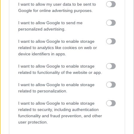
Ki lesz az első?
I want to allow my user data to be sent to
Google for online advertising purposes.
zero
•
2011. július 01.
464
I want to allow Google to send me
Csak a zavarosban lehet igazán jól halászni, az új
personalized advertising.
Médiatörvény pedig tökéletesen alkalmas erre. Itt
I want to allow Google to enable storage
van mindjárt maga a regisztráció: "A törvény
related to analytics like cookies on web or
hatályba lépéskor már működő, de sem a Hivatal,
device identifiers in apps.
sem a KÖH nyilvántartásában korábban nem
szereplő internetes…
I want to allow Google to enable storage
related to functionality of the website or app.
Szolg. közlemény: Csatlakozz
I want to allow Google to enable storage
hozzánk újra a Facebookon
related to personalization.
zero
•
2011. február 14.
31
I want to allow Google to enable storage
related to security, including authentication
Sziasztok! Néhány Facebook-szabály miatt új
functionality and fraud prevention, and other
Facebookos oldalt készítettünk a blognak. A régi
user protection.
oldal pár nap múlva törölve lesz, és nem is
használjuk már többet. Ezért megkérünk mindenkit,