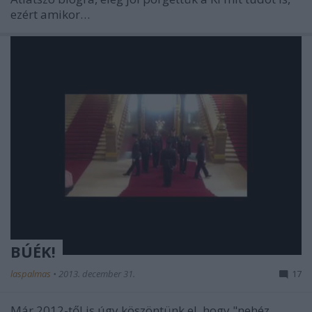
ezért amikor…
BÚÉK!
laspalmas
•
2013. december 31.
17
Már 2012-től is úgy köszöntünk el, hogy "nehéz