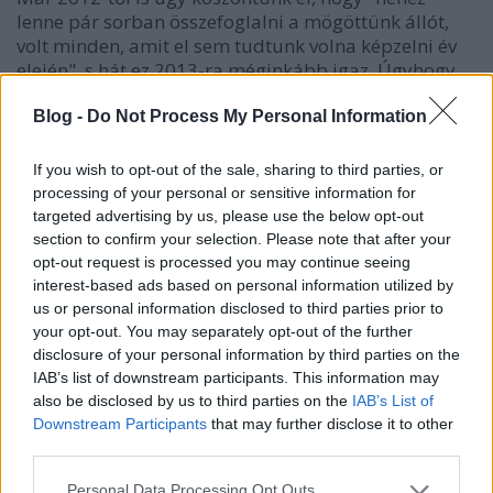
lenne pár sorban összefoglalni a mögöttünk állót,
volt minden, amit el sem tudtunk volna képzelni év
elején", s hát ez 2013-ra méginkább igaz. Úgyhogy
ezt az esztendőt meg sem próbáljuk összefoglalni,
mert se időnk se kedvünk…
Blog -
Do Not Process My Personal Information
If you wish to opt-out of the sale, sharing to third parties, or
Szolgálati közlemény
processing of your personal or sensitive information for
laspalmas
•
2012. október 29.
9
targeted advertising by us, please use the below opt-out
section to confirm your selection. Please note that after your
opt-out request is processed you may continue seeing
Múlt héten elindította a KiMitTud közadatigénylő
interest-based ads based on personal information utilized by
rendszert is üzemeltető Átlátszó portál a blogját,
us or personal information disclosed to third parties prior to
ahol picivel többet és személyesebb hangvételben
your opt-out. You may separately opt-out of the further
írnak, mint az anyaoldalon. Az Átlátszót gondolom
disclosure of your personal information by third parties on the
nem kell senkinek bemutatni, Bodoky Tamás és
IAB’s list of downstream participants. This information may
Mong Attila a két húzónév…
also be disclosed by us to third parties on the
IAB’s List of
Downstream Participants
that may further disclose it to other
Öt éves a blog
third parties.
Please note that this website/app uses one or more Google
zero
•
2012. szeptember 21.
86
Personal Data Processing Opt Outs