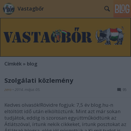
Vastagbőr
Címkék
»
blog
Szolgálati közlemény
zero
•
2014. május 05.
95
Kedves olvasók!Rövidre fogjuk: 7,5 év blog.hu-n
eltöltött idő után elköltöztünk. Mint azt már sokan
tudjátok, eddig is szorosan együttműködtünk az
Átlátszóval, írtunk nekik cikkeket, írtunk posztokat az
Átlátszó blogra, elég jól pörgettük a Ki mit tudot is,