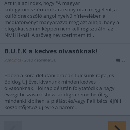
Azt írja az Index, hogy "A magyar
külügyminisztérium karácsony után megjelent, a
külföldnek szóló angol nyelvű hírlevelében a
médiatörvényt magyarázva még azt állítja, hogy a
blogokat semmiképpen nem kell regisztrálni az
NMHH-nál. A szöveg név szerint említi…
B.Ú.É.K a kedves olvasóknak!
laspalmas
•
2010. december 31.
35
Ebben a kora délutáni órában túlesünk rajta, és
Boldog Új Évet kívánunk minden kedves
olvasónknak. Holnap délután folytatódik a nagy
évvégi beszavazóshow, addigra remélhetőleg
mindenki kipiheni a piálást és/vagy Pali bácsi éjféli
köszöntőjét.Az új évre a három…