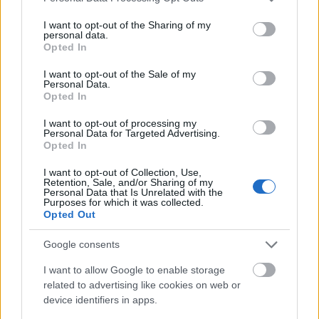
services and may gather and store information including but
not limited to your visit or usage behaviour. You may click to
I want to opt-out of the Sharing of my
Hát igen, megy az idő, nagyon megy ...Ez már az
personal data.
grant or deny consent to Google and its third-party tags to
Opted In
ötödik születésnap ... 1826 nap, 3063 poszt, 29,5
use your data for below specified purposes in below Google
millió oldalletöltés, 5 millió egyedi látogató,
consent section.
I want to opt-out of the Sale of my
rengeteg kommentelő és milliónyi komment.Öt év ...
Personal Data.
fene sem gondolta 2007. szeptemberében, amikor
Opted In
létrehoztam, hogy ez lesz belőle,…
I want to opt-out of processing my
Personal Data for Targeted Advertising.
Opted In
Négy
I want to opt-out of Collection, Use,
zero
•
2011. szeptember 21.
114
Retention, Sale, and/or Sharing of my
Personal Data that Is Unrelated with the
Purposes for which it was collected.
2007.09.21: Megszületett a blog. Első szülinap.
Opted Out
Második szülinap. Harmadik szülinap. És most itt a
negyedik ... de megy az idő. Négy év, egy jó hosszú
Google consents
parlamenti ciklus... Négy év, 1460 nap, 3
I want to allow Google to enable storage
miniszterelnök, 3 választás és egy népszavazás, 2800
related to advertising like cookies on web or
poszt, 23 548…
device identifiers in apps.