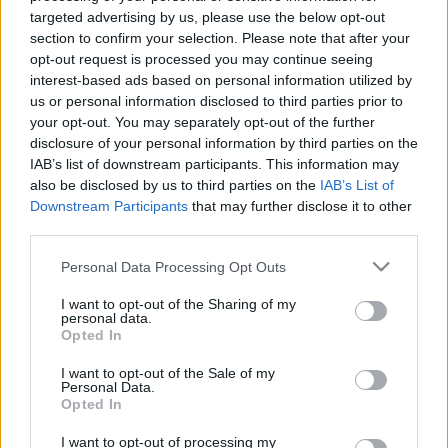
targeted advertising by us, please use the below opt-out
Szavazás : Volt-e prosti a
section to confirm your selection. Please note that after your
legénybúcsúdon?
opt-out request is processed you may continue seeing
interest-based ads based on personal information utilized by
eric
•
2007. december 18.
3
us or personal information disclosed to third parties prior to
your opt-out. You may separately opt-out of the further
Előző videó után pattant ki a fejünkből, hogy
disclosure of your personal information by third parties on the
megkérdezzük a népeket, házassága előtt kinek
IAB’s list of downstream participants. This information may
also be disclosed by us to third parties on the
IAB’s List of
szerveztek legénybúcsút barátai, kinek dobtak össze
Downstream Participants
that may further disclose it to other
kurvára és kinek volt olyan vastagbőr a pofáján,
third parties.
hogy meg is dugta? Lassú, széles nyelvcsapásokkal
ezúton jelzem Moksnak, hogy…
Please note that this website/app uses one or more Google
Personal Data Processing Opt Outs
services and may gather and store information including but
Duhaj VI.
not limited to your visit or usage behaviour. You may click to
I want to opt-out of the Sharing of my
personal data.
grant or deny consent to Google and its third-party tags to
Opted In
eric
•
2007. november 13.
0
use your data for below specified purposes in below Google
consent section.
I want to opt-out of the Sale of my
Personal Data.
Marco Polo-XVIker Árpádföld , Állás utca, Menyhért
Opted In
utca sarka A kerület legjobb kocsma-pub hibridje.
Boxok, csocsó, zenegép, nyerőgépek
I want to opt-out of processing my