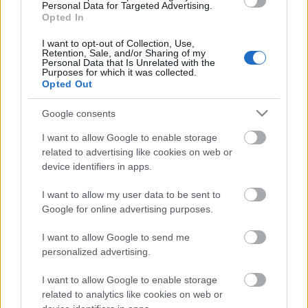
Personal Data for Targeted Advertising.
óriáskivetítő(barátok közt és meccsnézésre) és egy
Opted In
csöppet lejtős billiárdasztal. előtte áll meg a 931-es
éjszakai igy jó sokáig lehet…
I want to opt-out of Collection, Use,
Retention, Sale, and/or Sharing of my
Personal Data that Is Unrelated with the
Duhaj V.
Purposes for which it was collected.
Opted Out
eric
•
2007. november 06.
3
Google consents
Rolling Rock- Kosztolányi Szép, tágas, igényes Pub,
I want to allow Google to enable storage
nagy kerhelyiséggel, lassú mogorva pincérekkel. A
related to advertising like cookies on web or
kerthelyiségben száraz tujákkal és a forgalom
device identifiers in apps.
zajával. sörárfolyam: korsó Borsodi 480HUF, öveges
Stefl 800HUF(!!!) kaja: a tejfölös nokedli nem rossz,
I want to allow my user data to be sent to
de egy ezres…
Google for online advertising purposes.
I want to allow Google to send me
Duhaj 4
personalized advertising.
eric
•
2007. november 01.
0
I want to allow Google to enable storage
related to analytics like cookies on web or
Tegnap Moksal kihasználtuk, az ünnepnap adta