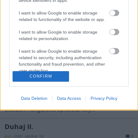
device identifiers in apps.
lehetőséget arra, hogy bátran lerészegedjünk a
zacsiban , igy igéretemhez hűen, másnaposságtól
I want to allow Google to enable storage
vezérelve ma is ajánlok egy kocsmát. Vagyis ezuttal
related to functionality of the website or app.
inkább óva intek egy helytől, ahova amugy Moks egy
szende, vallásos nevelést kapot,t…
I want to allow Google to enable storage
related to personalization.
Duhaj 3
I want to allow Google to enable storage
related to security, including authentication
eric
•
2007. október 25.
0
functionality and fraud prevention, and other
user protection.
Úgy döntöttem, mindíg fogok egy kocsmát ajánlani
CONFIRM
Nektek ahányszor csak másnaposan jövök dolgozni.
Emellett napok óta semmi erőm öt sornál többet
összedobni...Úgyhogy egyenlőre
Data Deletion
Data Access
Privacy Policy
sorry...Karma...Oktogon és Nyugati között, Zichy Jenő
utcában. Hangulatos aprócska hely…
Duhaj II.
eric
•
2007. október 16.
0