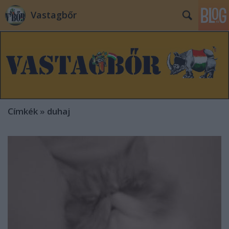
Vastagbőr
Címkék
»
duhaj