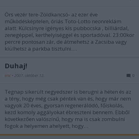
Örs vezér tere-Zöldkancsó- az ezer éve
működésképtelen, óriás Toto-Lotto neonreklám
alatt. Külcsínyre igényes kis pubbocska , billiárdal,
zenegéppel, kerthelyiséggel és sportadóval. 23:00kor
percre pontosan zár, de átmehetsz a Zacsiba vagy
kiülhetsz a parkba tisztulni.…
Duhaj!
eric
•
2007. október 12.
0
Tegnap sikerült negyedszer is berugni a héten és az
a tény, hogy még csak péntek van és, hogy már nem
vagyok 20 éves, gyorsan regenerálódó, főiskolás,
kezd komoly aggályokat ébreszteni bennem. Ebből
következően valószínű, hogy ma is csak zombulni
fogok a helyemen ahelyett, hogy…