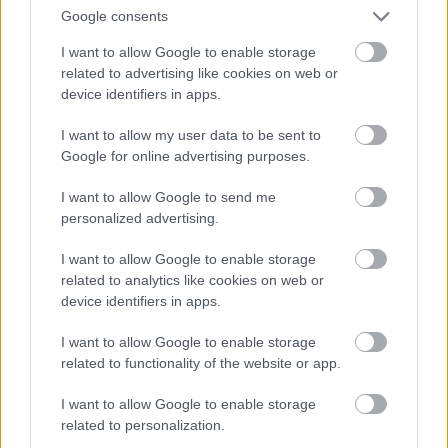
Miért ne énekelj himnuszt?
Google consents
eric
•
2007. október 18.
13
I want to allow Google to enable storage
related to advertising like cookies on web or
device identifiers in apps.
Mert nem tudod a szöveget , te hülye! Mindenki
emlékszik arra mikor Király Lindának kiment a kis
I want to allow my user data to be sent to
buksijából a Magyar himnusz, mi pedig csak
Google for online advertising purposes.
pislogtunk a fotelben és helyette szégyelltük
magunkat. Jóérzésű ember máig nem tudja
I want to allow Google to send me
végignézni piromkodás nélkül Linda…
personalized advertising.
I want to allow Google to enable storage
related to analytics like cookies on web or
device identifiers in apps.
I want to allow Google to enable storage
related to functionality of the website or app.
I want to allow Google to enable storage
related to personalization.