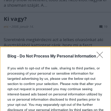
a showman száját. A…
Ki vagy?
eric
•
2008. január 14.
19
Szeretnénk megkérdezni azt a lelkes olvasónkat aki
Ausztráliából kattintgat ránk, hogy mi a faszt
csinálsz a sivatag közepén?
Blog -
Do Not Process My Personal Information
Ilyen csokifasszal én nem játszom!
If you wish to opt-out of the sale, sharing to third parties, or
eric
•
2008. január 08.
8
processing of your personal or sensitive information for
targeted advertising by us, please use the below opt-out
section to confirm your selection. Please note that after your
Gondolom pár fórumon már lement a lenti videó, de
opt-out request is processed you may continue seeing
én csak ma találtam meg, viszont betegre röhögtem
interest-based ads based on personal information utilized by
magam. Én személy szerint, eddig is csipáztam
us or personal information disclosed to third parties prior to
Havast mert értelmes, cinikus, nagyképű pofátlan
your opt-out. You may separately opt-out of the further
köcsög, de most még magasabbra rakta a lécet ezzel
disclosure of your personal information by third parties on the