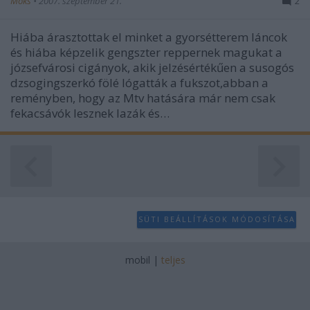
Moks
•
2007. szeptember 21.
2
Hiába árasztottak el minket a gyorsétterem láncok
és hiába képzelik gengszter reppernek magukat a
józsefvárosi cigányok, akik jelzésértékűen a susogós
dzsogingszerkó fölé lógatták a fukszot,abban a
reményben, hogy az Mtv hatására már nem csak
fekacsávók lesznek lazák és…
SÜTI BEÁLLÍTÁSOK MÓDOSÍTÁSA
mobil
|
teljes