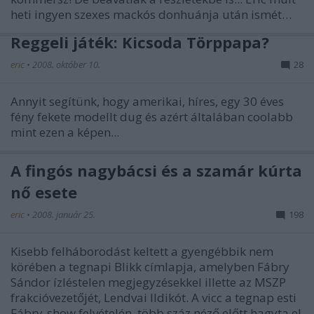
heti ingyen szexes mackós donhuánja után ismét…
Reggeli játék: Kicsoda Törppapa?
eric
•
2008. október 10.
28
Annyit segítünk, hogy amerikai, híres, egy 30 éves
fény fekete modellt dug és azért általában coolabb
mint ezen a képen...
A fingós nagybácsi és a szamár kúrta
nő esete
eric
•
2008. január 25.
198
Kisebb felháborodást keltett a gyengébbik nem
körében a tegnapi Blikk címlapja, amelyben Fábry
Sándor ízléstelen megjegyzésekkel illette az MSZP
frakcióvezetőjét, Lendvai Ildikót. A vicc a tegnap esti
Fábry-show felvételén, több száz néző előtt hagyta el