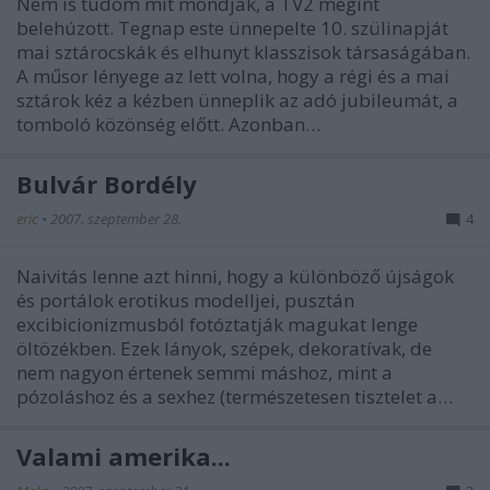
Nem is tudom mit mondjak, a TV2 megint
belehúzott. Tegnap este ünnepelte 10. szülinapját
mai sztárocskák és elhunyt klasszisok társaságában.
A műsor lényege az lett volna, hogy a régi és a mai
sztárok kéz a kézben ünneplik az adó jubileumát, a
tomboló közönség előtt. Azonban…
Bulvár Bordély
eric
•
2007. szeptember 28.
4
Naivitás lenne azt hinni, hogy a különböző újságok
és portálok erotikus modelljei, pusztán
excibicionizmusból fotóztatják magukat lenge
öltözékben. Ezek lányok, szépek, dekoratívak, de
nem nagyon értenek semmi máshoz, mint a
pózoláshoz és a sexhez (természetesen tisztelet a…
Valami amerika...