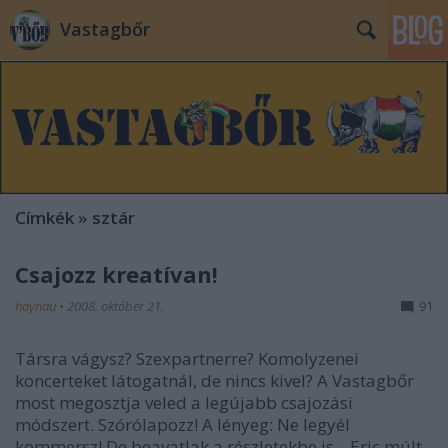
Vastagbőr
Címkék
»
sztár
Csajozz kreatívan!
haynau
•
2008. október 21.
91
Társra vágysz? Szexpartnerre? Komolyzenei
koncerteket látogatnál, de nincs kivel? A Vastagbőr
most megosztja veled a legújabb csajozási
módszert. Szórólapozz! A lényeg: Ne legyél
kommersz! De beavatlak a részletekbe is... Eric múlt