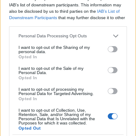
a kirohanással. De pont azért…
IAB’s list of downstream participants. This information may
also be disclosed by us to third parties on the
IAB’s List of
Downstream Participants
that may further disclose it to other
third parties.
Please note that this website/app uses one or more Google
Personal Data Processing Opt Outs
services and may gather and store information including but
not limited to your visit or usage behaviour. You may click to
I want to opt-out of the Sharing of my
personal data.
grant or deny consent to Google and its third-party tags to
Opted In
use your data for below specified purposes in below Google
consent section.
I want to opt-out of the Sale of my
Personal Data.
Opted In
I want to opt-out of processing my
Personal Data for Targeted Advertising.
Opted In
I want to opt-out of Collection, Use,
Retention, Sale, and/or Sharing of my
Personal Data that Is Unrelated with the
Purposes for which it was collected.
Opted Out