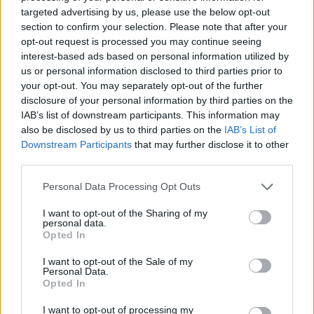
targeted advertising by us, please use the below opt-out
section to confirm your selection. Please note that after your
5,8 milliárd állami támogatást
opt-out request is processed you may continue seeing
kaptak az országos listát állító
interest-based ads based on personal information utilized by
us or personal information disclosed to third parties prior to
pártok
your opt-out. You may separately opt-out of the further
zero
•
2014. március 20.
68
disclosure of your personal information by third parties on the
IAB’s list of downstream participants. This information may
also be disclosed by us to third parties on the
IAB’s List of
Levélben fordultam a Nemzeti Választási Irodához,
Downstream Participants
that may further disclose it to other
hogy mennyi állami pénzt kaptak a kampányhoz az
third parties.
országos listát állító pártok - pontosan. A NVI az
Államkincstárhoz irányított, mivel a
Please note that this website/app uses one or more Google
Personal Data Processing Opt Outs
"kampánytámogatással ők foglalkoznak" ...Rendben,
services and may gather and store information including but
elküldtem a levelet az Államkincstárnak,…
not limited to your visit or usage behaviour. You may click to
I want to opt-out of the Sharing of my
personal data.
grant or deny consent to Google and its third-party tags to
Opted In
use your data for below specified purposes in below Google
Elkészült a Fidesz programja is
consent section.
I want to opt-out of the Sale of my
Personal Data.
zero
•
2014. március 19.
22
Opted In
A magas szintű kormányzás mellett csak most,
I want to opt-out of processing my