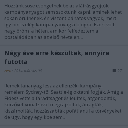
Hozzánk sose csöngetnek be az aláírásgyűjtők,
kampányanyagot sem szoktunk kapni, aminek lehet
sokan örülnének, én viszont bánatos vagyok, mert
így nincs elég kampányanyag a blogra. Ezért volt
nagy öröm a héten, amikor felfedeztem a
postaládában az az első névtelen…
Négy éve erre készültek, ennyire
futotta
zero
•
2014. március 06.
271
Remek tananyag lesz az ellenzéki kampány,
remélem Sydney-től Seattle-ig oktatni fogják. Amíg a
Fidesz vette a fáradtságot és leültek, átgondolták,
körzővel-vonalzóval megrajzolták, átrágták,
kiszámolták, hozzászabták pofátlanul a törvényeket,
de úgy, hogy egyikbe sem…