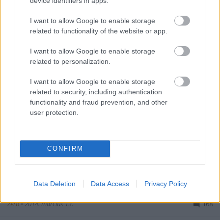
device identifiers in apps.
I want to allow Google to enable storage
related to functionality of the website or app.
A kormányváltó Szupergroup
kampányfilmje
I want to allow Google to enable storage
related to personalization.
zero
•
2014. március 18.
164
I want to allow Google to enable storage
Ezzel a 3,5 perces kampányfilmmel jelentkezett a
related to security, including authentication
kormányváltós-összefogásos balliberális
functionality and fraud prevention, and other
Szupergroup. Ezek szerint még mindig nem tanulták
user protection.
meg hogyan kell kampányolni, pedig ha jól tudom,
több helyen is tanítják...A klip túl hosszú, a
főszereplők rettenetes minikával próbálják…
CONFIRM
Már majdnem igazi a kampány,
Data Deletion
Data Access
Privacy Policy
megjött az első névtelen szórólap
zero
•
2014. március 13.
168