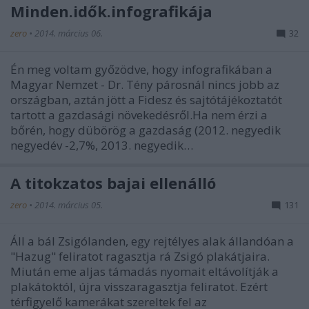
Minden.idők.infografikája
zero
•
2014. március 06.
32
Én meg voltam győzödve, hogy infografikában a
Magyar Nemzet - Dr. Tény párosnál nincs jobb az
országban, aztán jött a Fidesz és sajtótájékoztatót
tartott a gazdasági növekedésről.Ha nem érzi a
bőrén, hogy dübörög a gazdaság (2012. negyedik
negyedév -2,7%, 2013. negyedik…
A titokzatos bajai ellenálló
zero
•
2014. március 05.
131
Áll a bál Zsigólanden, egy rejtélyes alak állandóan a
"Hazug" feliratot ragasztja rá Zsigó plakátjaira.
Miután eme aljas támadás nyomait eltávolítják a
plakátoktól, újra visszaragasztja feliratot. Ezért
térfigyelő kamerákat szereltek fel az