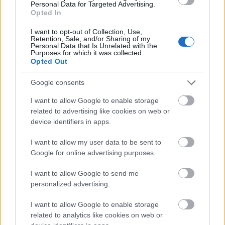
Personal Data for Targeted Advertising.
utoljára jött elő a Fidesz a választási programjával.
Opted In
2018-ban pontról-pontra vesszük számba, hogy mi
valósult meg belőle! Oszt' csókolom!
I want to opt-out of Collection, Use,
Retention, Sale, and/or Sharing of my
Personal Data that Is Unrelated with the
Purposes for which it was collected.
Opted Out
Google consents
I want to allow Google to enable storage
related to advertising like cookies on web or
device identifiers in apps.
I want to allow my user data to be sent to
Google for online advertising purposes.
I want to allow Google to send me
personalized advertising.
I want to allow Google to enable storage
related to analytics like cookies on web or