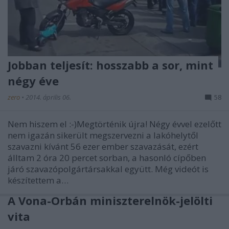
Jobban teljesít: hosszabb a sor, mint
négy éve
zero
•
2014. április 06.
58
Nem hiszem el :-)Megtörténik újra! Négy évvel ezelőtt
nem igazán sikerült megszervezni a lakóhelytől
szavazni kívánt 56 ezer ember szavazását, ezért
álltam 2 óra 20 percet sorban, a hasonló cípőben
járó szavazópolgártársakkal együtt. Még videót is
készítettem a…
A Vona-Orbán miniszterelnök-jelölti
vita