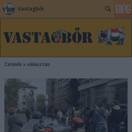
Vastagbőr
Címkék
»
választás